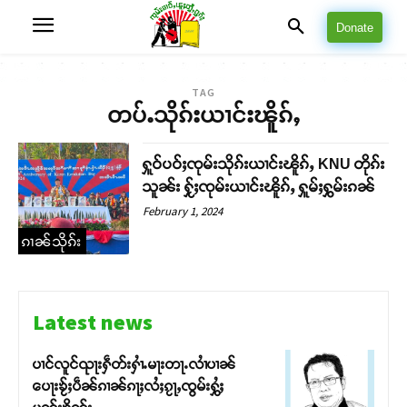
Donate
TAG
တပ်ႉသိုၵ်းယၢင်းၽိူၵ်ႇ
ႁူဝ်ပဝ်ႈၸုမ်းသိုၵ်းယၢင်းၽိူၵ်ႇ KNU တိုၵ်း
သူၼ်း ႁႂ်ႈၸုမ်းယၢင်းၽိူၵ်ႇ ႁူမ်ႈႁွမ်းၵၼ်
February 1, 2024
ၵၢၼ်သိုၵ်း
Latest news
ပၢင်လူင်ၺႃးႁဵတ်းႁၢႆႉမႃးတႃႉလၢႆပၢၼ် ​​
ပေႃးၶႂ်ႈပဵၼ်ၵၢၼ်ၵႃႈလႆႈၵႂႃႇၸွမ်းႁွႆႈ