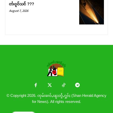
တႆးၵူဝ်သင် ???
August 7, 2026
© Copyright 2026. ၸုမ်းၶၢဝ်ႇၽူႈတွႆႇႁွၵ်ႈ (Shan Herald Agency
for News). All rights reserved.