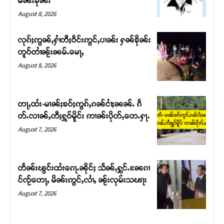
မၼ်းၶိုၼ်း
August 8, 2026
လုၵ်ႈဢွၼ်ႇႁၢႆတီႈဝဵင်းဢွင်ႇပၢၼ်း ႁၼ်ၶိုၼ်း
တူဝ်တၢႆၼႂ်းၼမ်ႉမေႃႇ
August 8, 2026
တႃႇထႆး-မၢၼ်ႈၶဝ်ႈဢွၵ်ႇၵၼ်ငၢႆႈၼၼ်ႉ ၵဵ
တ်ႉလၢၼ်ႇတီႈႁူဝ်မိူင်း ဢၢၼ်းပိုတ်ႇတေႉႁႃႉ
August 7, 2026
Support SHAN
တႃႇႁႂ်ႈသဵင်ၵၢင်ၸႂ်ၵူၼ်းမိူင်း ၵူႈတီႈၵူႈလႅၼ်ပေႃးတေၸွ
တႅၼ်းၽွင်းထႆးၵေႃႉၼိုင်ႈ သႅၼ်ႇႁွင်ႉၼႄၵၢ
တ်ႇ တူဝ်ႈလုမ်ႈၾႃႉၼၼ်ႉ ၶဝ်ႈႁူမ်ႈၵမ်ႉထႅမ် ၸုမ်းၶၢ
င်ၸႂ်တေႃႇ မိၼ်းဢွင်ႇလၢႆႇ ၼႂ်းလုမ်းသၽႃး
ဝ်ႇၽူႈတွႆႇႁွၵ်ႈ လႆႈယူႇၶႃႈဢေႃႈ။
August 7, 2026
Donate Now