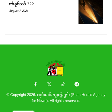
တႆးၵူဝ်သင် ???
August 7, 2026
© Copyright 2026. ၸုမ်းၶၢဝ်ႇၽူႈတွႆႇႁွၵ်ႈ (Shan Herald Agency
for News). All rights reserved.