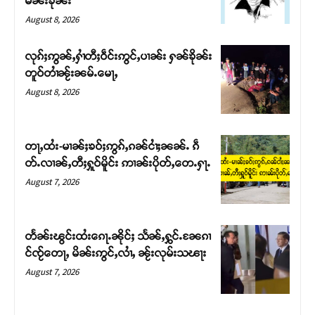
မၼ်းၶိုၼ်း
August 8, 2026
လုၵ်ႈဢွၼ်ႇႁၢႆတီႈဝဵင်းဢွင်ႇပၢၼ်း ႁၼ်ၶိုၼ်း
တူဝ်တၢႆၼႂ်းၼမ်ႉမေႃႇ
August 8, 2026
တႃႇထႆး-မၢၼ်ႈၶဝ်ႈဢွၵ်ႇၵၼ်ငၢႆႈၼၼ်ႉ ၵဵ
တ်ႉလၢၼ်ႇတီႈႁူဝ်မိူင်း ဢၢၼ်းပိုတ်ႇတေႉႁႃႉ
August 7, 2026
Support SHAN
တႃႇႁႂ်ႈသဵင်ၵၢင်ၸႂ်ၵူၼ်းမိူင်း ၵူႈတီႈၵူႈလႅၼ်ပေႃးတေၸွ
တႅၼ်းၽွင်းထႆးၵေႃႉၼိုင်ႈ သႅၼ်ႇႁွင်ႉၼႄၵၢ
တ်ႇ တူဝ်ႈလုမ်ႈၾႃႉၼၼ်ႉ ၶဝ်ႈႁူမ်ႈၵမ်ႉထႅမ် ၸုမ်းၶၢ
င်ၸႂ်တေႃႇ မိၼ်းဢွင်ႇလၢႆႇ ၼႂ်းလုမ်းသၽႃး
ဝ်ႇၽူႈတွႆႇႁွၵ်ႈ လႆႈယူႇၶႃႈဢေႃႈ။
August 7, 2026
Donate Now