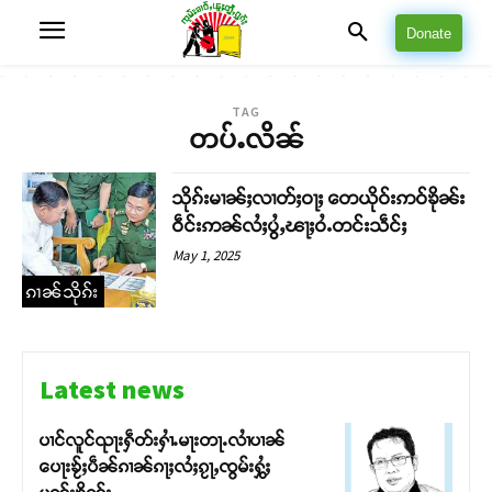
Donate
TAG
တပ်ႉလိၼ်
သိုၵ်းမၢၼ်ႈလၢတ်ႈဝႃႈ တေယိုဝ်းဢဝ်ၶိုၼ်း
ဝဵင်းဢၼ်လႆႈပွႆႇၽႃႈဝႆႉတင်းသဵင်ႈ
May 1, 2025
ၵၢၼ်သိုၵ်း
Latest news
ပၢင်လူင်ၺႃးႁဵတ်းႁၢႆႉမႃးတႃႉလၢႆပၢၼ် ​​
ပေႃးၶႂ်ႈပဵၼ်ၵၢၼ်ၵႃႈလႆႈၵႂႃႇၸွမ်းႁွႆႈ