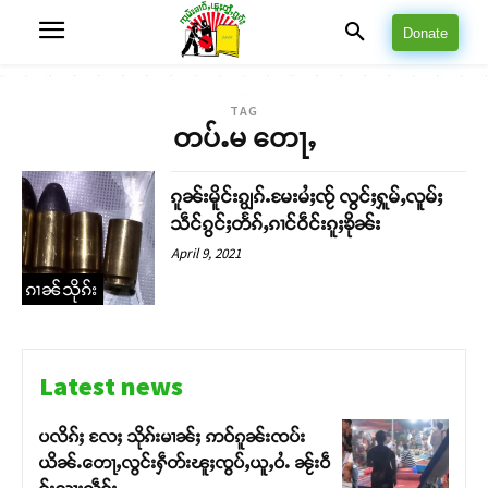
Donate
TAG
တပ်ႉမ တေႃႇ
ၵူၼ်းမိူင်းၵျွၵ်ႉမႄးမႆႈၸႂ် လွင်ႈႁူမ်ႇလူမ်ႈ
သဵင်ၵွင်ႈတႅၵ်ႇၵၢင်ဝဵင်းၵူႈၶိုၼ်း
April 9, 2021
ၵၢၼ်သိုၵ်း
Latest news
ပလိၵ်ႈ လႄႈ သိုၵ်းမၢၼ်ႈ ဢဝ်ၵူၼ်းၸပ်း
ယိၼ်ႉတေႃႇလွင်းႁဵတ်းၽူႈၸွပ်ႇယူႇဝႆႉ ၼႂ်းဝဵ