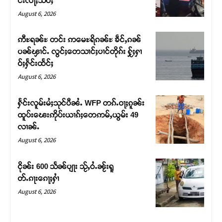
င်းလႃႈသဵဝ်ႈ
August 6, 2026
ဢီႊရၼ်ႊ တင်း ဢမေႊရိၵၼ်ႊ ၶဵင်ႇၵၼ်
ပၼ်ၾၢင်ႉ လွင်ႈတေသၢင်ႈပၢင်တိုၵ်း ႁႂ်ႈႁၢ
ဝ်ႈႁႅင်းထႅင်ႈ
August 6, 2026
ႁႅင်းလူမ်းမႆႈသုင်ပီၼႆႉ WFP တၵ်ႉဝႃႈၵူၼ်း
ထူပ်းၽေးဢိုပ်းယၢၵ်ႈတေဢမ်ႇယွမ်း 49
လၢၼ်ႉ
Support SHAN
August 6, 2026
တႃႇႁႂ်ႈသဵင်ၵၢင်ၸႂ်ၵူၼ်းမိူင်း ၵူႈတီႈၵူႈလႅၼ်ပေႃးတေၸွ
ငိုၼ်း 600 သႅၼ်ပျႃး သႂ်ႇဝႆႉၼႂ်းရူ
တ်ႇ တူဝ်ႈလုမ်ႈၾႃႉၼၼ်ႉ ၶဝ်ႈႁူမ်ႈၵမ်ႉထႅမ် ၸုမ်းၶၢ
တ်ႉၵႃးၵေႃႈႁၢႆ
ဝ်ႇၽူႈတွႆႇႁွၵ်ႈ လႆႈယူႇၶႃႈဢေႃႈ။
August 6, 2026
Donate Now