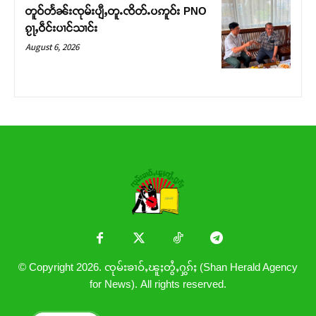
တူဝ်တႅၼ်းၸုမ်းပျီႇတူႉၸိတ်ႉပဢူဝ်း PNO
ၵႂႃႇဝဵင်းပၢင်သၢင်း
August 6, 2026
© Copyright 2026. ၸုမ်းၶၢဝ်ႇၽူႈတွႆႇႁွၵ်ႈ (Shan Herald Agency
for News). All rights reserved.