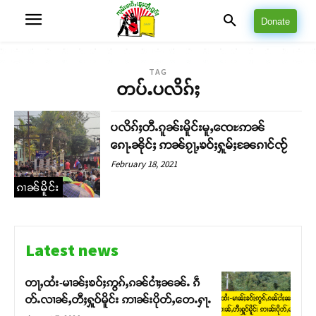
Donate
TAG
တပ်ႉပလိၵ်ႈ
ပလိၵ်ႈတီႉၵူၼ်းမိူင်းမူႇၸေႊဢၼ်
ၵေႃႉၼိုင်ႈ ဢၼ်ၵႂႃႇၶဝ်ႈႁူမ်ႈၼႄၵၢင်ၸႂ်
February 18, 2021
ၵၢၼ်မိူင်း
Latest news
တႃႇထႆး-မၢၼ်ႈၶဝ်ႈဢွၵ်ႇၵၼ်ငၢႆႈၼၼ်ႉ ၵဵ
တ်ႉလၢၼ်ႇတီႈႁူဝ်မိူင်း ဢၢၼ်းပိုတ်ႇတေႉႁႃႉ