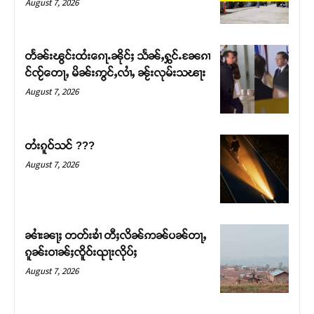
August 7, 2026
တႅၼ်းၽွင်းထႆးၵေႃႉၼိုင်ႈ သႅၼ်ႇႁွင်ႉၼႄၵၢ
င်ၸႂ်တေႃႇ မိၼ်းဢွင်ႇလၢႆႇ ၼႂ်းလုမ်းသၽႃး
August 7, 2026
တႆးၵူဝ်သင် ???
August 7, 2026
Support SHAN
တႃႇႁႂ်ႈသဵင်ၵၢင်ၸႂ်ၵူၼ်းမိူင်း ၵူႈတီႈၵူႈလႅၼ်ပေႃးတေၸွ
ၼၢႆးၼႃႈ တတ်းၶၢႆ တီႈလိၼ်ဢၼ်ပၼ်တႃႇ
တ်ႇ တူဝ်ႈလုမ်ႈၾႃႉၼၼ်ႉ ၶဝ်ႈႁူမ်ႈၵမ်ႉထႅမ် ၸုမ်းၶၢ
ၵူၼ်းဝၢၼ်ႈၸိူဝ်းၺႃးလိုပ်ႈ
ဝ်ႇၽူႈတွႆႇႁွၵ်ႈ လႆႈယူႇၶႃႈဢေႃႈ။
August 7, 2026
Donate Now