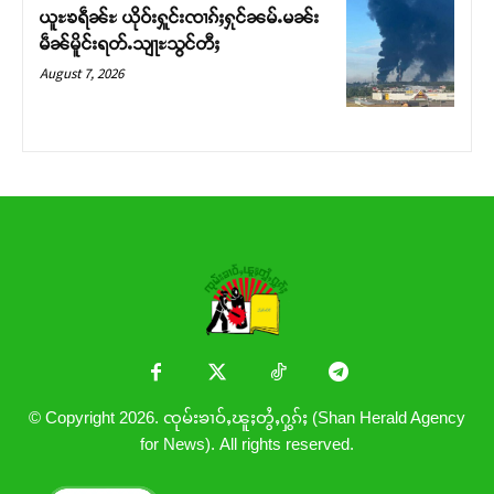
ယူႊၶရဵၼ်ႊ ယိုဝ်းႁူင်းၸၢၵ်ႈႁုင်ၼမ်ႉမၼ်း
မဵၼ်မိူင်းရတ်ႉသျႃႊသွင်တီႈ
August 7, 2026
© Copyright 2026. ၸုမ်းၶၢဝ်ႇၽူႈတွႆႇႁွၵ်ႈ (Shan Herald Agency
for News). All rights reserved.