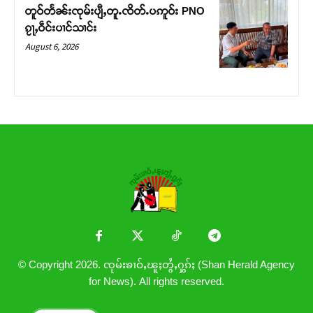
တူဝ်တႅၼ်းၸုမ်းပျီႇတူႉၸိတ်ႉပဢူဝ်း PNO
ၵႂႃႇဝဵင်းပၢင်သၢင်း
August 6, 2026
© Copyright 2026. ၸုမ်းၶၢဝ်ႇၽူႈတွႆႇႁွၵ်ႈ (Shan Herald Agency
for News). All rights reserved.