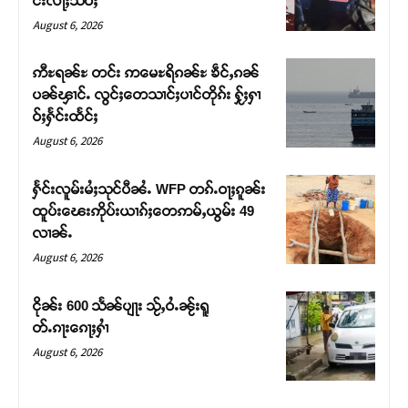
င်းလႃႈသဵဝ်ႈ
August 6, 2026
ဢီႊရၼ်ႊ တင်း ဢမေႊရိၵၼ်ႊ ၶဵင်ႇၵၼ်
ပၼ်ၾၢင်ႉ လွင်ႈတေသၢင်ႈပၢင်တိုၵ်း ႁႂ်ႈႁၢ
ဝ်ႈႁႅင်းထႅင်ႈ
August 6, 2026
ႁႅင်းလူမ်းမႆႈသုင်ပီၼႆႉ WFP တၵ်ႉဝႃႈၵူၼ်း
ထူပ်းၽေးဢိုပ်းယၢၵ်ႈတေဢမ်ႇယွမ်း 49
လၢၼ်ႉ
Support SHAN
August 6, 2026
တႃႇႁႂ်ႈသဵင်ၵၢင်ၸႂ်ၵူၼ်းမိူင်း ၵူႈတီႈၵူႈလႅၼ်ပေႃးတေၸွ
ငိုၼ်း 600 သႅၼ်ပျႃး သႂ်ႇဝႆႉၼႂ်းရူ
တ်ႇ တူဝ်ႈလုမ်ႈၾႃႉၼၼ်ႉ ၶဝ်ႈႁူမ်ႈၵမ်ႉထႅမ် ၸုမ်းၶၢ
တ်ႉၵႃးၵေႃႈႁၢႆ
ဝ်ႇၽူႈတွႆႇႁွၵ်ႈ လႆႈယူႇၶႃႈဢေႃႈ။
August 6, 2026
Donate Now