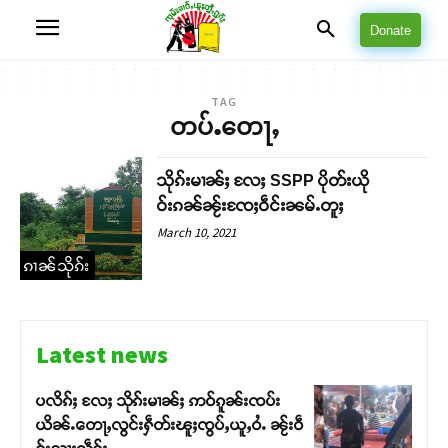
Donate
TAG
တပ်ႉတေႃႇ
သိုၵ်းမၢၼ်ႈ လႄႈ SSPP ပိုတ်းယို
ဝ်းၵၼ်ၼႂ်းၸႄႈဝဵင်းၼမ်ႉတူႈ
March 10, 2021
ၵၢၼ်သိုၵ်း
Latest news
ပလိၵ်ႈ လႄႈ သိုၵ်းမၢၼ်ႈ ဢဝ်ၵူၼ်းၸပ်း
ယိၼ်ႉတေႃႇလွင်းႁဵတ်းၽူႈၸွပ်ႇယူႇဝႆႉ ၼႂ်းဝဵ