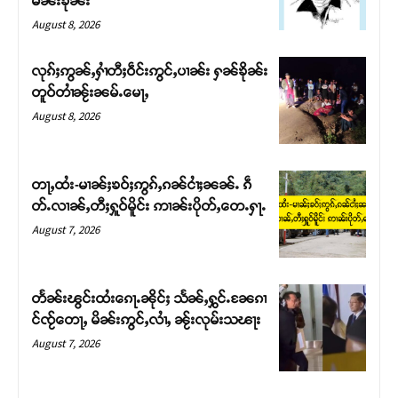
မၼ်းၶိုၼ်း
August 8, 2026
လုၵ်ႈဢွၼ်ႇႁၢႆတီႈဝဵင်းဢွင်ႇပၢၼ်း ႁၼ်ၶိုၼ်း
တူဝ်တၢႆၼႂ်းၼမ်ႉမေႃႇ
August 8, 2026
တႃႇထႆး-မၢၼ်ႈၶဝ်ႈဢွၵ်ႇၵၼ်ငၢႆႈၼၼ်ႉ ၵဵ
တ်ႉလၢၼ်ႇတီႈႁူဝ်မိူင်း ဢၢၼ်းပိုတ်ႇတေႉႁႃႉ
August 7, 2026
Support SHAN
တႃႇႁႂ်ႈသဵင်ၵၢင်ၸႂ်ၵူၼ်းမိူင်း ၵူႈတီႈၵူႈလႅၼ်ပေႃးတေၸွ
တႅၼ်းၽွင်းထႆးၵေႃႉၼိုင်ႈ သႅၼ်ႇႁွင်ႉၼႄၵၢ
တ်ႇ တူဝ်ႈလုမ်ႈၾႃႉၼၼ်ႉ ၶဝ်ႈႁူမ်ႈၵမ်ႉထႅမ် ၸုမ်းၶၢ
င်ၸႂ်တေႃႇ မိၼ်းဢွင်ႇလၢႆႇ ၼႂ်းလုမ်းသၽႃး
ဝ်ႇၽူႈတွႆႇႁွၵ်ႈ လႆႈယူႇၶႃႈဢေႃႈ။
August 7, 2026
Donate Now