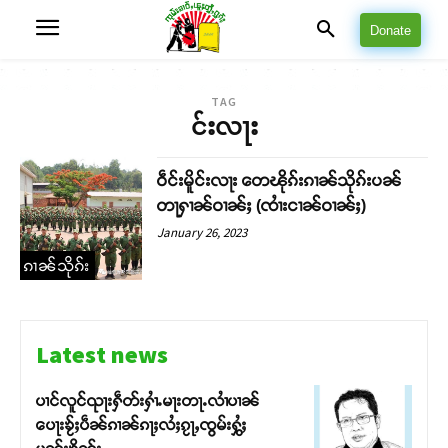
Donate
TAG
င်းလႃး
ဝဵင်းမိူင်းလႃး တေၽိုၵ်းၵၢၼ်သိုၵ်းပၼ်
တႃႁၢၼ်ဝၢၼ်ႈ (ၸၢႆးငၢၼ်ဝၢၼ်ႈ)
January 26, 2023
ၵၢၼ်သိုၵ်း
Latest news
ပၢင်လူင်ၺႃးႁဵတ်းႁၢႆႉမႃးတႃႉလၢႆပၢၼ် ​​
ပေႃးၶႂ်ႈပဵၼ်ၵၢၼ်ၵႃႈလႆႈၵႂႃႇၸွမ်းႁွႆႈ