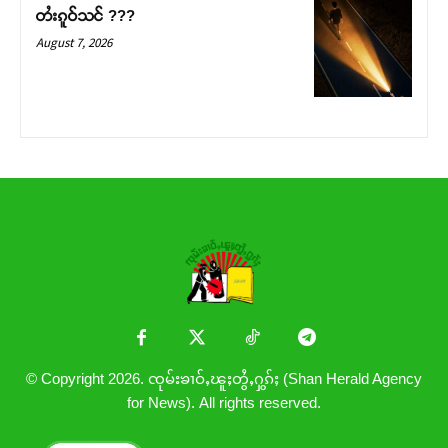
တႆးၵူဝ်သင် ???
August 7, 2026
© Copyright 2026. ၸုမ်းၶၢဝ်ႇၽူႈတွႆႇႁွၵ်ႈ (Shan Herald Agency
for News). All rights reserved.