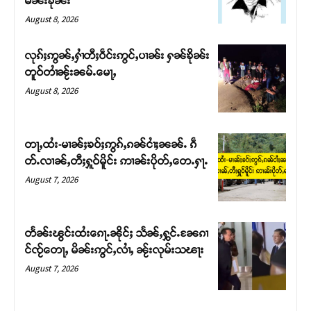
မၼ်းၶိုၼ်း
August 8, 2026
လုၵ်ႈဢွၼ်ႇႁၢႆတီႈဝဵင်းဢွင်ႇပၢၼ်း ႁၼ်ၶိုၼ်း
တူဝ်တၢႆၼႂ်းၼမ်ႉမေႃႇ
August 8, 2026
တႃႇထႆး-မၢၼ်ႈၶဝ်ႈဢွၵ်ႇၵၼ်ငၢႆႈၼၼ်ႉ ၵဵ
တ်ႉလၢၼ်ႇတီႈႁူဝ်မိူင်း ဢၢၼ်းပိုတ်ႇတေႉႁႃႉ
August 7, 2026
Support SHAN
တႃႇႁႂ်ႈသဵင်ၵၢင်ၸႂ်ၵူၼ်းမိူင်း ၵူႈတီႈၵူႈလႅၼ်ပေႃးတေၸွ
တႅၼ်းၽွင်းထႆးၵေႃႉၼိုင်ႈ သႅၼ်ႇႁွင်ႉၼႄၵၢ
တ်ႇ တူဝ်ႈလုမ်ႈၾႃႉၼၼ်ႉ ၶဝ်ႈႁူမ်ႈၵမ်ႉထႅမ် ၸုမ်းၶၢ
င်ၸႂ်တေႃႇ မိၼ်းဢွင်ႇလၢႆႇ ၼႂ်းလုမ်းသၽႃး
ဝ်ႇၽူႈတွႆႇႁွၵ်ႈ လႆႈယူႇၶႃႈဢေႃႈ။
August 7, 2026
Donate Now