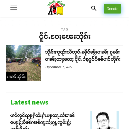
Donate
TAG
ငိူင်ႉဝႄႈၽေးသိုၵ်း
သိုၵ်းဢူၺ်းလီတူင်ႉၼိုင်ၼႂ်းဝၢၼ်ႈ ၵူၼ်း
ဝၢၼ်ႈတႃႈတေႈ ငိူင်ႉပၢႆႈၵူဝ်ပဵၼ်ပၢင်တိုၵ်း
December 7, 2021
ၵၢၼ်သိုၵ်း
Latest news
ပၢင်လူင်ၺႃးႁဵတ်းႁၢႆႉမႃးတႃႉလၢႆပၢၼ် ​​
ပေႃးၶႂ်ႈပဵၼ်ၵၢၼ်ၵႃႈလႆႈၵႂႃႇၸွမ်းႁွႆႈ