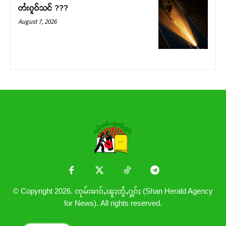
တႆးၵူဝ်သင် ???
August 7, 2026
© Copyright 2026. ၸုမ်းၶၢဝ်ႇၽူႈတွႆႇႁွၵ်ႈ (Shan Herald Agency
for News). All rights reserved.