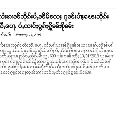
လၢႆးၵၢၼ်သိုၵ်းပႆႇၼိမ်လႄႈ ၵူၼ်းပၢႆႈၽေးသိုၵ်း
ီႇပေႃႉ ပႆႇၸၢင်ႈပွၵ်ႈႁိူၼ်းၶိုၼ်း
တ်ႈၶမ်း
-
January 14, 2019
ပၢႆႈၽေးသိုၵ်း တီႈသီႇပေႃႉ လႆႈပၢႆႈယၢၼ်ႁိူၼ်းယေး ၽၢၵ်ႇလိူၼ်ပၢႆ
ႃႈ ယွၼ်ႉငဝ်းလၢႆးၼႂ်းပိုၼ်ႉတီႈ ပႆႇၼိမ်သဝ်းလႄႈ ဢၼ်ၵိုတ်းၶၢင်ႉ
ဝႃးၽႃသိူဝ်ႇတိုၵ်ႉမီးယူႇ 600 ပၢႆ။ ဝၼ်းတီႈ 13/01/2019 ယၢမ်းၵၢ
 8 မူင်း ၵေႃပွင်ၵၢၼ်ၸွႆႈထႅမ် ၵူၼ်းပၢႆႈၽေးသိုၵ်း လႆႈႁုပ်ႈသဵၼ်ႈမၢႆ
ူတ်း ၵူၼ်းပၢႆႈၽေးဢၼ်ၵိုတ်းဝႆႉ တီႈဝတ်ႉၼႃးမၢၵ်ႇၶေႃ၊ ဝတ်ႉပၢ
ႉလႄႈ ႁူင်းႁေႃတူၼ်ႈၵႃႈ တင်းမူတ်း ႁူဝ်ၵူၼ်းမီး 639...