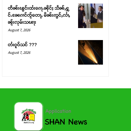
တႅၼ်းၽွင်းထႆးၵေႃႉၼိုင်ႈ သႅၼ်ႇႁွ
င်ႉၼႄၵၢင်ၸႂ်တေႃႇ မိၼ်းဢွင်ႇလၢႆႇ
ၼႂ်းလုမ်းသၽႃး
August 7, 2026
တႆးၵူဝ်သင် ???
August 7, 2026