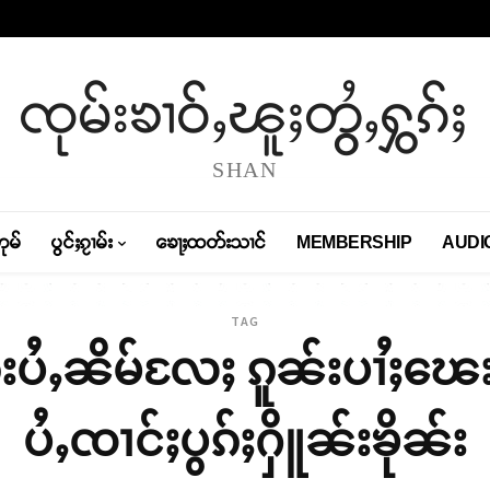
ၸုမ်းၶၢဝ်ႇၽူႈတွႆႇႁွၵ်ႈ
SHAN
တုမ်
ပွင်ႈၵႂၢမ်း
ၶေႃႈထတ်းသၢင်
MEMBERSHIP
AUDI
TAG
်းပႆႇၼိမ်လႄႈ ၵူၼ်းပၢႆႈၽေး
ပႆႇၸၢင်ႈပွၵ်ႈႁိူၼ်းၶိုၼ်း