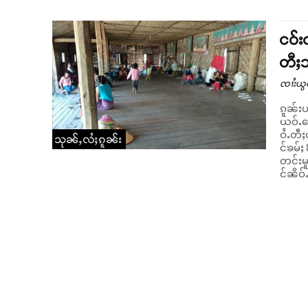
ငဝ်း
တီႈသ
ၸၢႆးယွ
ၵူၼ်း
ယဝ်ႉၵေ
ဝႆႉတီႈဝတ်ႉ
သုၼ်ႇလႆႈၵူၼ်း
င်ၶမ်ႈ
တင်းမ
င်ၼိဝ်