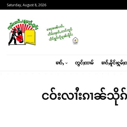
Saturday, August 8, 2026
ၶၢဝ်ႇ
တွင်ႈထၢမ်
ၶၢဝ်ႇမိူင်းႁူမ်ႈ
ငဝ်းလၢႆးၵၢၼ်သိုၵ