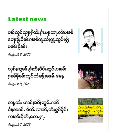
Latest news
ပၢင်လူင်ၺႃးႁဵတ်းႁၢႆႉမႃးတႃႉလၢႆပၢၼ် ​​
ပေႃးၶႂ်ႈပဵၼ်ၵၢၼ်ၵႃႈလႆႈၵႂႃႇၸွမ်းႁွႆႈ
မၼ်းၶိုၼ်း
August 8, 2026
လုၵ်ႈဢွၼ်ႇႁၢႆတီႈဝဵင်းဢွင်ႇပၢၼ်း
ႁၼ်ၶိုၼ်းတူဝ်တၢႆၼႂ်းၼမ်ႉမေႃႇ
August 8, 2026
တႃႇထႆး-မၢၼ်ႈၶဝ်ႈဢွၵ်ႇၵၼ်
ငၢႆႈၼၼ်ႉ ၵဵတ်ႉလၢၼ်ႇတီႈႁူဝ်မိူင်း
ဢၢၼ်းပိုတ်ႇတေႉႁႃႉ
August 7, 2026