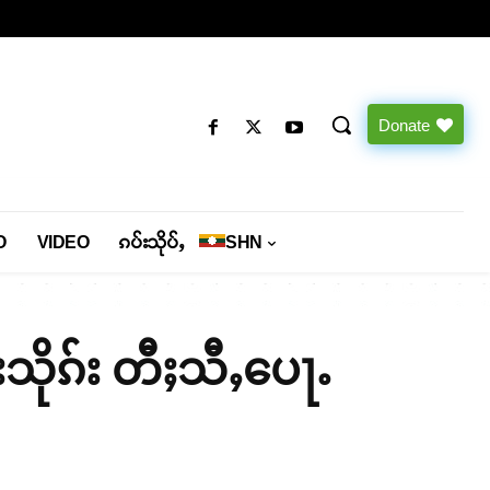
Donate
O
VIDEO
ၵပ်းသိုပ်ႇ
SHN
သိုၵ်း တီႈသီႇပေႃႉ