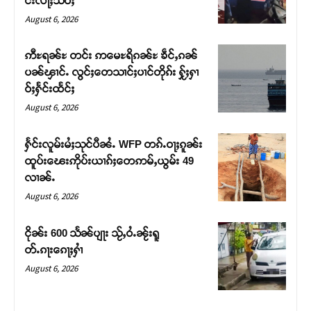
င်းလႃႈသဵဝ်ႈ
August 6, 2026
ဢီႊရၼ်ႊ တင်း ဢမေႊရိၵၼ်ႊ ၶဵင်ႇၵၼ်
ပၼ်ၾၢင်ႉ လွင်ႈတေသၢင်ႈပၢင်တိုၵ်း ႁႂ်ႈႁၢ
ဝ်ႈႁႅင်းထႅင်ႈ
August 6, 2026
ႁႅင်းလူမ်းမႆႈသုင်ပီၼႆႉ WFP တၵ်ႉဝႃႈၵူၼ်း
ထူပ်းၽေးဢိုပ်းယၢၵ်ႈတေဢမ်ႇယွမ်း 49
လၢၼ်ႉ
Support SHAN
August 6, 2026
တႃႇႁႂ်ႈသဵင်ၵၢင်ၸႂ်ၵူၼ်းမိူင်း ၵူႈတီႈၵူႈလႅၼ်ပေႃးတေၸွ
ငိုၼ်း 600 သႅၼ်ပျႃး သႂ်ႇဝႆႉၼႂ်းရူ
တ်ႇ တူဝ်ႈလုမ်ႈၾႃႉၼၼ်ႉ ၶဝ်ႈႁူမ်ႈၵမ်ႉထႅမ် ၸုမ်းၶၢ
တ်ႉၵႃးၵေႃႈႁၢႆ
ဝ်ႇၽူႈတွႆႇႁွၵ်ႈ လႆႈယူႇၶႃႈဢေႃႈ။
August 6, 2026
Donate Now