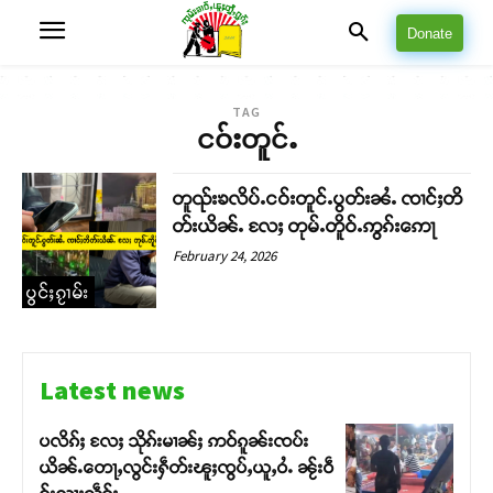
Donate
TAG
ငဝ်းတူင်ႉ
တူၺ်းၶလိပ်ႉငဝ်းတူင်ႉပွတ်းၼႆႉ ၸၢင်ႈတိ
တ်းယိၼ်ႉ လႄႈ တုမ်ႉတိူဝ်ႉဢွၵ်းဢေႃ
February 24, 2026
ပွင်ႈၵႂၢမ်း
Latest news
ပလိၵ်ႈ လႄႈ သိုၵ်းမၢၼ်ႈ ဢဝ်ၵူၼ်းၸပ်း
ယိၼ်ႉတေႃႇလွင်းႁဵတ်းၽူႈၸွပ်ႇယူႇဝႆႉ ၼႂ်းဝဵ