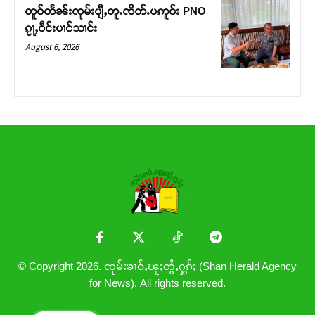
တူဝ်တႅၼ်းၸုမ်းပျီႇတူႉၸိတ်ႉပဢူဝ်း PNO
ၵႂႃႇဝဵင်းပၢင်သၢင်း
August 6, 2026
© Copyright 2026. ၸုမ်းၶၢဝ်ႇၽူႈတွႆႇႁွၵ်ႈ (Shan Herald Agency
for News). All rights reserved.