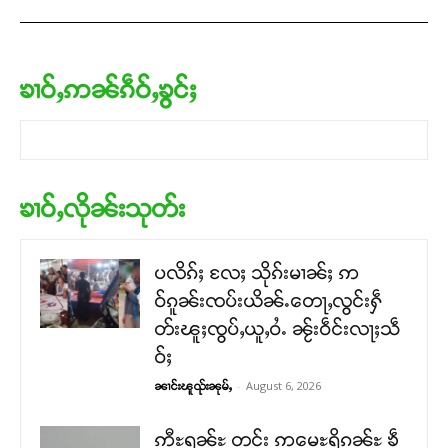
ၶၢဝ်ႇဢၼ်ၵဵဝ်ႇၶွင်ႈ
ၶၢဝ်ႇလိုၼ်းသုတ်း
ပလိၵ်ႈ လႄႈ သိုၵ်းမၢၼ်ႈ ဢ
ဝ်ၵူၼ်းၸပ်းယိၼ်ႉတေႃႇလွင်းႁဵ
တ်းၽူႈၸွပ်ႇယူႇဝႆႉ ၼႂ်းဝဵင်းလႃႈသဵ
ဝ်ႈ
-
August 6, 2026
ၼၢင်းၽူၺ်းၼုမ်ႇ
ဢီႊရၼ်ႊ တင်း ဢမေႊရိၵၼ်ႊ ၶဵ