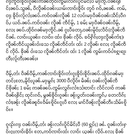
ၵႃႈၸိူဝ်းၶိူဝ်းၵူၼ်းဢၼ်တိုဝ်းၸွမ်းလၵ်းပိူင်မိင်ႈပီ မႃးၸႂ်ႉပဵၼ်ၾိ
င်ႈၼပ်ႉသွၼ်ႇ ပီလိူၼ်ဝၼ်းယၢမ်းၸၢဝ်းၶိူဝ်း တူဝ် ၵဝ်ႇၼၼ်ႉ ဢမ်ႇ
ဝႃႈ ၶိူဝ်းလႂ်လႆႈၼပ်ႉဢဝ်ဝၼ်းလိူၼ် 12 လပ်းမႃးပဵၼ်ဝၼ်းသဵင်ႈပီၵ
ဝ်ႇ၊ ယဝ်ႉၼပ်ႉဢဝ်ဝၼ်း လိူၼ် ၸဵင်မႂ်ႇ 1 ၶမ်ႈ မႃးပဵၼ်ဝၼ်းပီမႂ်ႇ
လႄႈ ၼပ်ႉထိုဝ်ၵၼ်မႃးၸိူင်ႉၼႆ ၵူႈပီတေႃႇဝၼ်းမိူဝ်ႈလဵဝ်(လိူၼ်ၸဵ
င်ၼႆႉ လၢဝ်းယူၼ်း၊ လၢဝ်း၊ ထႆး၊ ၶိုၼ်၊ လိုဝ်ႉ ၶဝ်ႁိၵ်ႈဝႃႈလိူၼ်ဢၢႆႈ)၊
လိူၼ်ၸဵင်ယူၼ်းဝႆးသေ လိူၼ်ၸဵင်တႆး ထႆး 2 လိူၼ်၊ လႄႈ လိူၼ်ၸဵ
င် လိုဝ်ႉ ၶိုၼ် ဝႆးသေ လိူၼ်ၸဵင်တႆး ထႆး 1 လိူၼ် ၸွမ်းဢဝ်ပၢႆးႁူးရႃး
တီႈလႂ်တီႈၼၼ်ႈ။
ပီမႂ်ႇတႆး ပဵၼ်ပီမႂ်ႇဢၼ်ၸၢဝ်းၶိူဝ်းတႆးၵူႈၶိူဝ်းၶိူဝ်းၼပ်ႉထိုဝ်ၵၼ်မႃး
တင်ႈတႄႇမိူဝ်ႈပူၼ်ႉမႃးမွၵ်ႈ 3000 ပီလိူဝ်။ မႅၼ်ႈ ဝၼ်းလိူၼ်ၸဵ
င်ၶိုၼ်ႈ 1 ၶမ်ႈ ဢၼ်ၼပ်ႉၸွမ်းလွၵ်းလၢႆးသၢႆတၢင်း လႅင်လၢဝ် ဢၼ်
ပဵၼ်ၾိင်ႈ ထုင်းၵဝ်ႇ မွၼ်ၶိူဝ်းၵူၼ်း ၼႂ်းပွတ်းဝၼ်းဢွၵ်ႇ၊ တေလႅၵ်ႈ
လၢႆႈၼႂ်း လိူၼ်ၼူဝ်ႊဝႅမ်ႊၿိူဝ်ႊၵူႈပီ လႄႈ မၢင်ပီၼႂ်းလိူၼ်တီႊသႅမ်ႊၿိူ
ဝ်ႊ။
ၵူၺ်းၵႃႈ ဝၼ်းပီမႂ်ႇတႆး ၼႂ်းလၵ်းပိူင်မိင်ႈပီ (60 ႁွပ်ႈ) ၼႆႉ ၵူၼ်းတႆးႁ
ဝ်းၵူႈၸၢဝ်းၶိူဝ်း တႄႇဢဝ်ၸၢဝ်းထႆး လၢဝ်း ယူၼ်း လိုဝ်ႉလႄႈ ၶိုၼ်