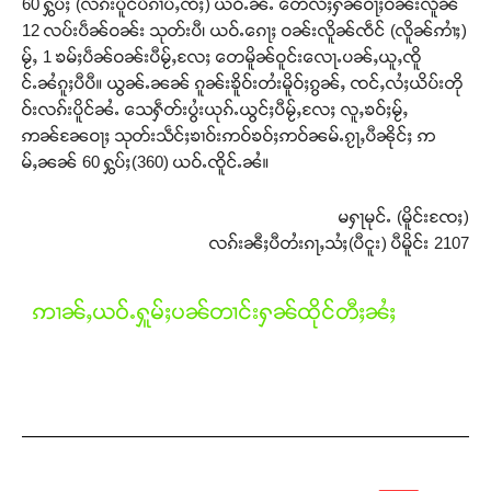
60 ႁွပ်ႈ (လၵ်းပိူင်ပီၵၢပ်ႇၸႆႈ) ယဝ်ႉၼႆႉ တေလႆႈႁၼ်ဝႃႈဝၼ်းလိူၼ်
12 လပ်းပဵၼ်ဝၼ်း သုတ်းပီ၊ ယဝ်ႉၵေႃႈ ဝၼ်းလိူၼ်ၸဵင် (လိူၼ်ဢၢႆႈ)
မႂ်ႇ 1 ၶမ်ႈပဵၼ်ဝၼ်းပီမႂ်ႇလႄႈ တေမိူၼ်ဝူင်းလေႃႉပၼ်ႇယူႇၸိူ
င်ႉၼႆၵူႈပီပီ။ ယွၼ်ႉၼၼ် ၵူၼ်းၶိူဝ်းတႆးမိူဝ်ႈၵွၼ်ႇ ၸင်ႇလႆႈယိပ်းတို
ဝ်းလၵ်းပိူင်ၼႆႉ သေႁဵတ်းပွႆးယုၵ်ႉယွင်ႈပီမႂ်ႇလႄႈ လူႇၶဝ်ႈမႂ်ႇ
ဢၼ်ၼႄဝႃႈ သုတ်းသဵင်ႈၶၢဝ်းဢဝ်ၶဝ်ႈဢဝ်ၼမ်ႉၵႂႃႇပီၼိုင်ႈ ဢ
မ်ႇၼၼ် 60 ႁွပ်ႈ(360) ယဝ်ႉၸိူင်ႉၼႆ။
မႁႃမုင်ႉ (မိူင်းၸႄႈ)
လၵ်းၼီႈပီတႆးၵႃႇသႆႈ(ပီငူး) ပီမိူင်း 2107
ဢၢၼ်ႇယဝ်ႉႁူမ်ႈပၼ်တၢင်းႁၼ်ထိုင်တီႈၼႆႈ