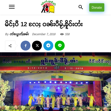
Donate
မိင်ႈပီ 12 လႄႈ ဝၼ်းပီမႂ်ႇၶိူဝ်းတႆး
December 7, 2018
558
By
ၸၢႆးယွတ်ႈၶမ်း