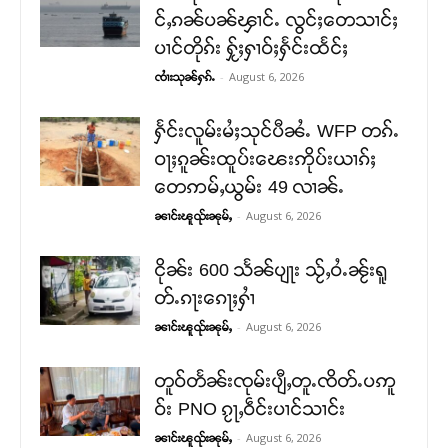
င်ႇၵၼ်ပၼ်ၾၢင်ႉ လွင်ႈတေသၢင်ႈ
ပၢင်တိုၵ်း ႁႂ်ႈႁၢဝ်ႈႁႅင်းထႅင်ႈ
-
August 6, 2026
ၸၢႆးသုၼ်ႁၵ်ႉ
ႁႅင်းလူမ်းမႆႈသုင်ပီၼႆႉ WFP တၵ်ႉ
ဝႃႈၵူၼ်းထူပ်းၽေးဢိုပ်းယၢၵ်ႈ
တေဢမ်ႇယွမ်း 49 လၢၼ်ႉ
-
August 6, 2026
ၼၢင်းၽူၺ်းၼုမ်ႇ
ငိုၼ်း 600 သႅၼ်ပျႃး သႂ်ႇဝႆႉၼႂ်းရူ
တ်ႉၵႃးၵေႃႈႁၢႆ
-
August 6, 2026
ၼၢင်းၽူၺ်းၼုမ်ႇ
တူဝ်တႅၼ်းၸုမ်းပျီႇတူႉၸိတ်ႉပဢူ
ဝ်း PNO ၵႂႃႇဝဵင်းပၢင်သၢင်း
-
August 6, 2026
ၼၢင်းၽူၺ်းၼုမ်ႇ