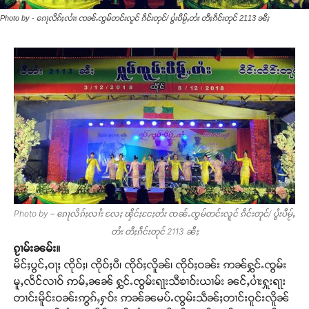
Photo by - ၵေႃလိၵ်ႈလၢႆး ၸၼ်ႉၸွမ်တင်းလူင် ၵဵင်းတုင်/ ပွႆးပီမႂ်ႇတႆး တီႈၵဵင်းတုင် 2113 ၼီႈ
Photo by – ၵေႃလိၵ်ႈလၢႆး လႄႈ ၾိင်ႈငႄႈတႆး ၸၼ်ႉၸွမ်တင်းလူင် ၵဵင်းတုင်/ ပွႆးပီမႂ်ႇ
တႆး တီႈၵဵင်းတုင် 2113 ၼီႈ
ၵႂၢမ်းၼမ်း။
မိင်ႈပွင်ႇဝႃႈ ၸိုဝ်ႈ၊ ၸိုဝ်ႈပီ၊ ၸိုဝ်ႈလိူၼ်၊ ၸိုဝ်ႈဝၼ်း ဢၼ်ႁွင်ႉၸွမ်း
မူႇလႅင်လၢဝ် ဢမ်ႇၼၼ် ႁွင်ႉၸွမ်းရႃးသီၶၢဝ်းယၢမ်း ၼင်ႇပၢႆးႁူးရႃး
တၢင်းမိူင်းဝၼ်းဢွၵ်ႇႁဝ်း ဢၼ်ၼမပ်ႉၸွမ်းသဵၼ်ႈတၢင်းဝူင်းလိူၼ်