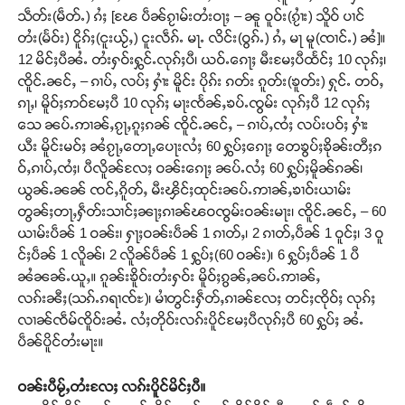
သဵတ်း(မဵတ်ႉ) ၵႆႈ [ၽႄ ပဵၼ်ၵႂၢမ်းတႆးဝႃႈ – ၼူ ဝူဝ်း(ၵႂၢႆး) သိူဝ် ပၢင်
တႆး(မႅဝ်း) ငိူၵ်ႈ(ငူးယႂ်ႇ) ငူးလဵၵ်ႉ မႃႉ လိင်း(ဝွၵ်ႉ) ၵႆႇ မႃ မူ(ၸၢင်ႉ) ၼႆ]။
12 မိင်ႈပီၼႆႉ တႆးႁဝ်းႁွင်ႉလုၵ်ႈပီ၊ ယဝ်ႉၵေႃႈ မီးမႄႈပီထႅင်ႈ 10 လုၵ်ႈ၊
ၸိူင်ႉၼင်ႇ – ၵၢပ်ႇ လပ်ႈ ႁၢႆး မိူင်း ပိုၵ်း ၵတ်း ၵူတ်း(ၶူတ်း) ႁုင်ႉ တဝ်ႇ
ၵႃႇ၊ မိူဝ်ႈဢဝ်မႄႈပီ 10 လုၵ်ႈ မႃးၸႅၼ်ႇၶပ်ႉၸွမ်း လုၵ်ႈပီ 12 လုၵ်ႈ
သေ ၼပ်ႉဢၢၼ်ႇၵႂႃႇၵူႈၵၼ် ၸိူင်ႉၼင်ႇ – ၵၢပ်ႇၸႆႈ လပ်းပဝ်ႈ ႁၢႆး
ယီး မိူင်းမဝ်ႈ ၼႆၵႂႃႇတေႃႇပေႃးလႆႈ 60 ႁွပ်ႈၵေႃႈ တေၶွပ်ႈၶိုၼ်းတီႈၵ
ဝ်ႇၵၢပ်ႇၸႆႈ၊ ပီလိူၼ်လႄႈ ဝၼ်းၵေႃႈ ၼပ်ႉလႆႈ 60 ႁွပ်ႈမိူၼ်ၵၼ်၊
ယွၼ်ႉၼၼ် ၸင်ႇၵိူတ်ႇ မီးၾိင်ႈထုင်းၼပ်ႉဢၢၼ်ႇၶၢဝ်းယၢမ်း
တွၼ်ႈတႃႇႁဵတ်းသၢင်ႈၼႃႈၵၢၼ်ၽဝၸွမ်းဝၼ်းမႃး၊ ၸိူင်ႉၼင်ႇ – 60
ယၢမ်းပဵၼ် 1 ဝၼ်း၊ ႁႃႈဝၼ်းပဵၼ် 1 ၵၢတ်ႇ၊ 2 ၵၢတ်ႇပဵၼ် 1 ဝူင်ႈ၊ 3 ဝူ
င်ႈပဵၼ် 1 လိူၼ်၊ 2 လိူၼ်ပဵၼ် 1 ႁွပ်ႈ(60 ဝၼ်း)၊ 6 ႁွပ်ႈပဵၼ် 1 ပီ
ၼႆၼၼ်ႉယူႇ။ ၵူၼ်းၶိူဝ်းတႆးႁဝ်း မိူဝ်ႈၵွၼ်ႇၼပ်ႉဢၢၼ်ႇ
လၵ်းၼီႈ(သၵ်ႉၵရၢၸ်ႊ)၊ မၢႆတွင်းႁဵတ်ႇၵၢၼ်လႄႈ တင်ႈၸိုဝ်ႈ လုၵ်ႈ
လၢၼ်ၸဵမ်ၸိူဝ်းၼႆႉ လႆႈတိုဝ်းလၵ်းပိူင်မႄႈပီလုၵ်ႈပီ 60 ႁွပ်ႈ ၼႆႉ
ပဵၼ်ပိူင်တႆးမႃး။
ဝၼ်းပီမႂ်ႇတႆးလႄႈ လၵ်းပိူင်မိင်ႈပီ။