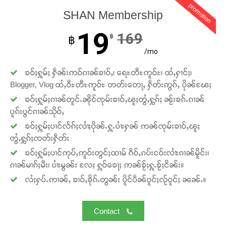
promotion
SHAN Membership
19
169
฿
฿
/mo
ၶဝ်ႈႁူမ်ႈ ႁဵၼ်းဢဝ်ၵၢၼ်ၶၢဝ်ႇ၊ ရေႊတီႊဢူဝ်ႊ၊ ထႆႇႁၢင်ႈ၊
Blogger, Vlog ထႆႇဝီႊတီႊဢူဝ်ႊ တတ်းတေႃႇ ႁဵတ်းဢွၵ်ႇ ပိုၼ်ၽႄႈ
ၶဝ်ႈႁူမ်ႈၵၢၼ်တူင်ႉၼိုင်ၸုမ်းၶၢဝ်ႇၽူႈတွႆႇႁွၵ်ႈ ၼႂ်းၶၵ်ႉၵၢၼ်
ပူၵ်းပွင်ၵၢၼ်သိုဝ်ႇ
ၶဝ်ႈႁူမ်ႈပၢင်လႅၵ်ႈလၢႆႈပိုၼ်ႉႁူႉပၢႆးႁၼ် ဢၼ်ၸုမ်းၶၢဝ်ႇၽူႈ
တွႆႇႁွၵ်ႈၸတ်းႁဵတ်း
ၶဝ်ႈႁူမ်ႈပၢင်ဢုပ်ႇဢူဝ်းတွင်ႈထၢမ် ၵဵဝ်ႇၵပ်းငဝ်းလၢႆးၵၢၼ်မိူင်း၊
ၵၢၼ်မၢၵ်ႈမီး၊ ပၢႆးမွၼ်း လႄႈ ႁူဝ်ၶေႃႈ ဢၼ်ၶႂ်ႈႁူႉၶႂ်ႈငိၼ်း။
လႆႈႁပ်ႉဢၢၼ်ႇ ၶၢဝ်ႇၶိုၵ်ႉတွၼ်း ပိူင်ပဵၼ်ဝူင်ႈလႂ်ဝူင်ႈ ၼၼ်ႉ။
Contact