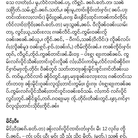
သေ လၢတ်ႈဝႆႉ၊ မူႇလႅင်လၢဝ်ၼႆႉပႃႇ လိႁွင်ႉ ၼၵ်ႉၶတ်ႉတ၊ သၼ်
သၵြိတ်ႉသမ်ႉႁွင်ႉၼၵ်ႉသတ်ႇ။ ၼႂ်းမူႇၸၢဝ်းၶိူဝ်းတႆးႁဝ်း( ၼပ်ႉပႃး
တင်းထႆးလႄႈလၢဝ်း) မိူဝ်ႈၵွၼ်ႇၵေႃႈ မီးၾိင်ႈထုင်းဢၼ်ဢဝ်ၸိုဝ်ႈ
လႅင်လၢဝ်(ၸိုဝ်ႈၼၵ်ႉၶတ်ႉတ) မႃးသွၼ်ႇၼပ်ႉ ပီလိူၼ်ဝၼ်းယၢမ်း
တႃႇ လွင်ႈယူႇသဝ်းလႄႈ ၵၢၼ်လဵင်ႉတွင်ႉၸွမ်းဝၼ်းလႂ်
ဝၼ်းၼၼ်ႉၼႆယူႇ။ ၸိူင်ႉၼင်ႇ – ပီၵၢပ်ႇသၼ်(ပီလိင်း)၊ လိူၼ်လပ်း
ၵႆႈ(လိူၼ်မူ)၊ ဝၼ်းႁုင်ႉႁဝ်ႉ(ဝၼ်းၵႆႇ) ၸဵမ်ၸိူဝ်းၼႆႉ။ ဢၼ်ၸိူဝ်းႁဝ်း
ထုၵ်ႇ လီပွင်ႇၸႂ်ဝႆႉဢွၼ်တၢင်းၼႆႉမီးဝႃႈ – ပၢႆးႁူး ရႃးဢၼ်ၼပ်ႉ ၸွ
မ်းလၵ်းပိူင်သဵၼ်ႈတၢင်းဝူင်းလိူၼ် လႆႈယိပ်းဢဝ်မူႇလႅင်လၢဝ်ၼိူဝ်ၵၢ
င်ႁၢဝ်မႃးၸႂ်ႉတိုဝ်း ပဵၼ်တူဝ် သတ်းတဝႃးၼႂ်းမိူင်းၶူင်းၵၢင်တႅၼ်းယ
ဝ်ႉ ဢဝ်မူႇလႅင်လၢဝ် ၼိူဝ်တွင်ႉၾႃႉမႃးၶူၼ်းလေႃးလႄႈ ၵၼ်တင်းသ
တ်းတဝႃး ၼႂ်းမိူင်းၵူၼ်းလူၺ်ႈတၢင်းဢွမ်ႈ။ ၵွႆးၵႃႊ ပၢႆးႁူးရႃးဢၼ်ၼ
ပ်ႉၸွမ်းလၵ်းပိူင်သဵၼ်ႈတၢင်းဝူင်းဝၼ်းၶဝ်သမ်ႉ လႆႈဢဝ် လၵ်းပိူင်
လွင်ႈတူင်ႉၼိုင်ၶွပ်ႇၸၵ်ႉၵဝရႃးမႃး ၸႂ်ႉတိုဝ်းတႅၼ်းတွင်ႉၾႃႉၵၢင်ႁၢ
ဝ်လူၺ်ႈတၢင်းသိုဝ်ႈၸိူင်ႉၼႆ။
မိင်ႈပီ။
မိင်ႈပီ(ၼၵ်ႉၶတ်ႉတ) ၼႂ်းလၵ်းပိူင်ၸၢဝ်းတႆးႁဝ်း မီး 12 လုၵ်ႈ၊ ၸိူ
င်ႉၼင်ႇ – ၸႆႈ ပဝ်ႈ ယီး မဝ်း သီ သႆႈ သိင မဵတ်ႉ (မူတ်ႉ) သၼ် ႁဝ်ႉ