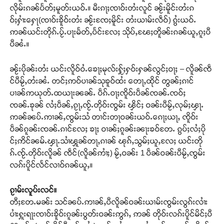
လိုမ်းၵၼ်ပႅတ်ႈမူတ်းယဝ်ႉ။ မီးၵႃႈၸၢဝ်းတႆးလူင် ၼႂ်းမိူင်းတႆးၵ
ဝ်ႈႁၢႆးႁေႃ(ၸၢဝ်းၶိူဝ်းတႆး ၼႂ်းၸႄႈမိူင်း တႆးယၢမ်းလဵဝ်) ၵွႆးယဝ်ႉ
ဢၼ်ယင်းတိုၵ်ႉပႂ်ႉပႃးမႅတ်ႇပႅင်းလႄႈ သိုပ်ႇၽႄႈတိူၼ်းၵၼ်ယူႇၵူႈပီ
ပီၼႆႉ။
ၼႂ်းပိုၼ်းတႆး ယင်းလိူဝ်ဝႆႉၶေႃႈမုလ်းႁႂ်ႈႁဝ်းႁၼ်လွင်ႈဝႃႈ – လိူၼ်ၸဵ
င်ပီမႂ်ႇတႆးၼႆႉ တင်ႈဢဝ်ပၢၼ်သုၶူဝ်ထႆး တေႃႇထိုင် တွၼ်ႈၵၢင်
ပၢၼ်ဢယုတ်ႉထယႃးၼၼ်ႉ ပဵၵ်ႉဝႃႈၸိူဝ်းပဵၼ်ၸၼ်ႉၸဝ်ႈ
Support SHAN
ၸၼ်ႉၶုၼ် လႆႈပဵၼ်ႇၵႂႃႇၸႂ်ႉတိုဝ်းၸွမ်း ၾိင်ႈ ဝၼ်းပီမႂ်ႇလုမ်ႈၾႃႉ
ဢၼ်ၼပ်ႉဢၢၼ်ႇၸွမ်းသႆ တၢင်းတႃဝၼ်းယဝ်ႉၵေႃႈယႃႇ ၸိူဝ်း
တႃႇႁႂ်ႈသဵင်ၵၢင်ၸႂ်ၵူၼ်းမိူင်း ၵူႈတီႈၵူႈလႅၼ်ပေႃးတေၸွ
ပဵၼ်ၵူၼ်းၸၼ်ႉၵၢင်လႄႈ ၶႃႈ ဝၢၼ်ႈၵူၼ်းၼႃးၶဝ်တႄႉ ၵွပ်ႈလႆႈပို
တ်ႇ တူဝ်ႈလုမ်ႈၾႃႉၼၼ်ႉ ၶဝ်ႈႁူမ်ႈၵမ်ႉထႅမ် ၸုမ်းၶၢ
င်ႈဢိင်ၼမ်ႉၾႃႉသၢႆၾူၼ်တႃႇၵၢၼ် ၽုၵ်ႇသွမ်ႈယူႇလႄႈ ယင်းတို
ဝ်ႇၽူႈတွႆႇႁွၵ်ႈ လႆႈယူႇၶႃႈဢေႃႈ။
ၵ်ႉၸႂ်ႉတိုဝ်းလိူၼ် ၸဵင်(လိူၼ်ဢၢႆႈ) မႂ်ႇဝၼ်း 1 ပဵၼ်ဝၼ်းပီမႂ်ႇၸွမ်း
လၵ်းပိူင်လႅင်လၢဝ်ၵၼ်ယူႇ။
Donate Now
ၵႂၢမ်းလူပ်းလင်။
တီႈတႄႉမၼ်း သင်ၼပ်ႉဢၢၼ်ႇပီလိူၼ်ဝၼ်းယၢမ်းၸွမ်းလွၵ်းလၢႆး
ပၢႆးႁူးရႃးၸၢဝ်းၶိူဝ်းၵူၼ်းပွတ်းဝၼ်းဢွၵ်ႇ ဢၼ် တိုဝ်းလၵ်းပိူင်မိင်ႈပီ