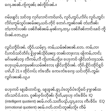
ၵေႃႉၼၼ်ႉၸႂ်ဢူၼ်ႈ ၼႆၸိူဝ်းၼႆႉ။
ၵမ်ႈၽွင်ႈ သင်ဝႃႈ လုၵ်ႈလၢင်းၸဝ်ႈၵဝ်ႇ လူဝ်ႇတွပ်ႇလိၵ်ႈ လူဝ်ႇတွင်း
လိၵ်ႈဢူမ်သူပ်းၼမ်ၼႃႇယဝ်ႉၸိုင် တေၵႆႉဢွၼ်ၵၼ် တႆႈတဵၼ်း
တႆႈဢၢင်းပၼ်၊ ပၼ်ၵိၼ်ၼမ်ႉမုၼ်းၵႃႇထႃႇ၊ ပၼ်ၵိၼ်ဢၢင်းၽဝ် ၸိူ
ဝ်းၼႆႉတႄႇၵႂႃႇ။
လွင်ႈၸိူဝ်းၼႆႉ တိူဝ်ႉယမ်ႁႃႉ ဢမ်ႇယမ်ၼႆၼၼ်ႉတႄႉ ဢမ်ႇၸၢ
င်ႈဢဝ်သင်တႅၵ်ႈ ႁႂ်ႈႁၼ်သိုဝ်ႈၼႃႈ တၼ်းတႃလႄႈ ၽႂ်ဢမ်ႇၸၢင်ႈ
မၵ်းမၼ်ႈဝႃႈ လီဢမ်ႇလီ ၸႂ်ႈဢမ်ႇၸႂ်ႈ။ ပေႃးဢဝ် ၾိင်ႈတႆးဝႃႈသမ်ႉ
ပေႃးယုမ်ႇၵေႃႈမၼ်းယမ်ၼႆလႄႈ ၾိင်ႈၸိူဝ်းၼႆႉ တိုၵ်ႉႁိူင်းထိုင်ႁူဝ်
ပၢၵ်ႇပီ 21 ။ ထိုင်ၵၢပ်ႈ ဢၢႆႊထီႊ ဢေႊဢၢႆႊၵေႃႈ ယင်းတိုၵ်ႉၸွမ်း
လွၵ်းၼၼ်ႉယူႇ။
ပေႃးဢဝ် ၽူႈမီးတၢင်းႁူႉ ၽူႈၶူၼ်ႉၶႂႃႉပၢႆးတူဝ်ပၢႆးၸႂ်ၶဝ် ႁႃႁၼ်ထ
တ်းသၢင်ဝႆႉတႄႉ ၵူၼ်းႁဝ်းတိုၼ်း ၵိူတ်ႇမႃးပႃး ဢၢႆႊၶိဝ်ႊ IQ
(intelligent quotient) ၼမ်ႉၵတ်ႉသတိပၺ်ႇၺႃႇလႄႈ ဢီႊၶိဝ်ႊ EQ
(emotional quotient) ၼမ်ႉၵတ်ႉတၢင်းတူၼ်ႈၸႂ်။ ၸဵမ်