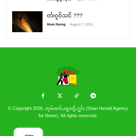
တႆးၵူဝ်သင် ???
-
August 7, 2026
Hom Hurng
© Copyright 2026. ၸုမ်းၶၢဝ်ႇၽူႈတွႆႇႁွၵ်ႈ (Shan Herald Agency
for News). All rights reserved.