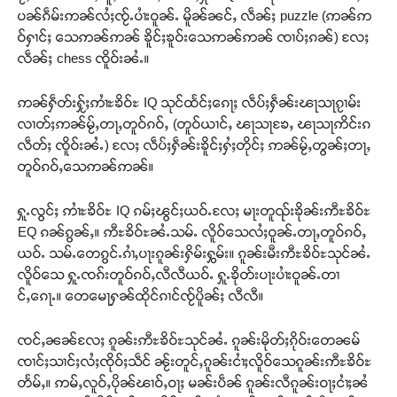
ပၼ်ၵဵမ်းဢၼ်လႆႈၸႂ်ႉပၢႆးဝူၼ်ႉ မိူၼ်ၼင်ႇ လဵၼ်ႈ puzzle (ဢၼ်ဢ
ဝ်ႁၢင်ႈ သေဢၼ်ဢၼ် ၶိူင်ႈၶူဝ်းသေဢၼ်ဢၼ် ၸၢပ်ႈၵၼ်) လႄႈ
လဵၼ်ႈ chess ၸိူဝ်းၼႆႉ။
ဢၼ်ႁဵတ်းႁႂ်ႈဢၢႆႊၶိဝ်ႊ IQ သုင်ထႅင်ႈၵေႃႈ လဵပ်ႈႁဵၼ်းၽႃသႃၵႂၢမ်း
လၢတ်ႈဢၼ်မႂ်ႇတႃႇတူဝ်ၵဝ်ႇ (တူဝ်ယၢင်ႇ ၽႃသႃၶႄႇ ၽႃသႃဢိင်းၵ
လဵတ်ႈ ၸိူဝ်းၼႆႉ) လႄႈ လဵပ်ႈႁဵၼ်းၶိူင်ႈႁႆႈတိုင်ႈ ဢၼ်မႂ်ႇတွၼ်ႈတႃႇ
တူဝ်ၵဝ်ႇသေဢၼ်ဢၼ်။
ႁူႉလွင်ႈ ဢၢႆႊၶိဝ်ႊ IQ ၵမ်ႈၽွင်ႈယဝ်ႉလႄႈ မႃးတူၺ်းၶိုၼ်းဢီႊၶိဝ်ႊ
EQ ၵၼ်ၵွၼ်ႇ။ ဢီႊၶိဝ်ႊၼႆႉသမ်ႉ လိူဝ်သေလႆႈဝူၼ်ႉတႃႇတူဝ်ၵဝ်ႇ
ယဝ်ႉ သမ်ႉတေၵွင်ႉၵၢႆႇပႃးၵူၼ်းႁိမ်းႁွမ်း။ ၵူၼ်းမီးဢီႊၶိဝ်ႊသုင်ၼႆႉ
လိူဝ်သေ ႁူႉၸၵ်းတူဝ်ၵဝ်ႇလီလီယဝ်ႉ ႁူႉၶိုတ်းပႃးပၢႆးဝူၼ်ႉတၢ
င်ႇၵေႃႉ။ တေမေႃႁၼ်ထိုင်ၵၢင်ၸႂ်ပိူၼ်ႈ လီလီ။
ၸင်ႇၼၼ်လႄႈ ၵူၼ်းဢီႊၶိဝ်ႊသုင်ၼႆႉ ၵူၼ်းမိုတ်ႈၵိုဝ်းတေၼမ်
ၸၢင်ႈသၢင်ႈလႆႈၸိုဝ်ႈသဵင် ၼႂ်းတူင်ႇၵူၼ်းငၢႆႈလိူဝ်သေၵူၼ်းဢီႊၶိဝ်ႊ
တႅမ်ႇ။ ဢမ်ႇလူဝ်ႇပိုၼ်ၽၢဝ်ႇဝႃႈ မၼ်းပဵၼ် ၵူၼ်းလီၵူၼ်းဝႃႈငၢႆႈၼႆ