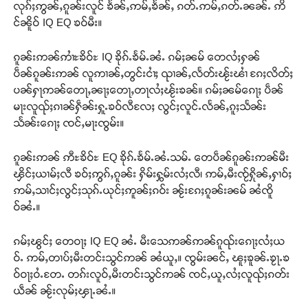
လုၵ်ႈဢွၼ်ႇၵူၼ်းလူင် ၶႅၼ်ႇဢမ်ႇၶႅၼ်ႇ ၵတ်ႉဢမ်ႇၵတ်ႉၼၼ်ႉ ဢိ
င်ၼိူဝ် IQ EQ ၶဝ်မီး။
ၵူၼ်းဢၼ်ဢၢႆႊၶိဝ်ႊ IQ ၶိုၵ်ႉၶႅမ်ႉၼႆႉ ၵမ်ႈၼမ် တေလႆႈႁၼ်
ပဵၼ်ၵူၼ်းဢၼ် လူဢၢၼ်ႇတွင်းငၢႆႈ ၺၢၼ်ႇလႅတ်းၽႂ်းၽၢႆ ၵႄႈလိတ်ႈ
ပၼ်ႁႃဢၼ်တေႃႇၼႃႈတေႃႇတႃလႆႈၽႂ်းၶၼ်။ ၵမ်ႈၼမ်ၵေႃႈ ပဵၼ်
မႃးလူၺ်ႈၵၢၼ်ႁဵၼ်းႁူႉၶဝ်လီလႄႈ လွင်ႈလူင်ႉလႅၼ်ႇၵူႈသႅၼ်း
သႅၼ်းၵေႃႈ ၸင်ႇမႃးၸွမ်း။
ၵူၼ်းဢၼ် ဢီႊၶိဝ်ႊ EQ ၶိုၵ်ႉၶႅမ်ႉၼႆႉသမ်ႉ တေပဵၼ်ၵူၼ်းဢၼ်မီး
ၾိင်ႈယၢမ်ႈလီ ၶဝ်ႈဢွၵ်ႇၵူၼ်း ႁိမ်းႁွမ်းလႆႈလီ၊ ဢမ်ႇမီးၸႂ်ႁိုၼ်ႇႁၢဝ်ႈ
ဢမ်ႇသၢင်ႈလွင်ႈသုၵ်ႉယုင်ႈဢူၼ်ႈၵဝ်း ၼႂ်းၵႄႈၵူၼ်းၼမ် ၼႆၸိူ
ဝ်ၼႆႉ။
ၵမ်ႈၽွင်ႈ တေဝႃႈ IQ EQ ၼႆႉ မီးသေဢၼ်ဢၼ်ၵူၺ်းၵေႃႈလႆႈယ
ဝ်ႉ ဢမ်ႇတၢပ်ႈမီးတင်းသွင်ဢၼ် ၼႆယူႇ။ ၸွမ်းၼင်ႇ ၽူႈၶူၼ်ႉၶႂႃႉၶ
ဝ်ဝႃႈဝႆႉတႄႉ တၵ်းလူဝ်ႇမီးတင်းသွင်ဢၼ် ၸင်ႇယူႇလႆႈလူၺ်ႈၵတ်း
ယဵၼ် ၼႂ်းလုမ်ႈၾႃႉၼႆႉ။