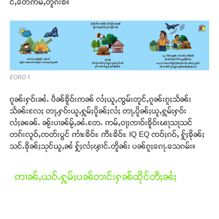
င်ႇတေဢမ်ႇတူၵ်းၶီ။
EORO 1
ၵူၼ်းႁဝ်းၼႆႉ ပဵၼ်ၶိူဝ်းဢၼ် လႆႈယူႇၸွမ်းတူင်ႇၵူၼ်းၵူႈသႅၼ်း
သႅၼ်းလႄႈ တႃႇႁဝ်းယူႇႁူမ်ႈပိူၼ်ႈလႆႈ တႃႇပိူၼ်ႈယူႇႁူမ်ႈႁဝ်း
လႆႈၼၼ်ႉ ၼႂ်းပၢၼ်မႂ်ႇၼႆႉတႄႉ ဢမ်ႇဝႃႈၸၢဝ်းၶိူဝ်းၽႃသႃသင်
တၵ်းလူဝ်ႇၸတ်းပွင် ဢၢႆႊၶိဝ်ႊ ဢီႊၶိဝ်ႊ IQ EQ ၸဝ်ႈၵဝ်ႇ ႁႂ်ႈၶိုၼ်ႈ
သင်ႉၶိုၼ်ႈသုင်ယူႇၼႆ ႁႂ်ႈလႆႈၾၢင်ႉတိူၼ်း ပၼ်ၵူႈၵေႃႉသေၵမ်း။
ဢၢၼ်ႇယဝ်ႉႁူမ်ႈပၼ်တၢင်းႁၼ်ထိုင်တီႈၼႆႈ