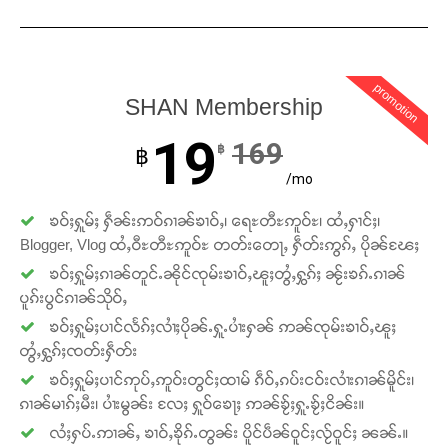
promotion
SHAN Membership
19
169
฿
฿
/mo
ၶဝ်ႈႁူမ်ႈ ႁဵၼ်းဢဝ်ၵၢၼ်ၶၢဝ်ႇ၊ ရေႊတီႊဢူဝ်ႊ၊ ထႆႇႁၢင်ႈ၊
Blogger, Vlog ထႆႇဝီႊတီႊဢူဝ်ႊ တတ်းတေႃႇ ႁဵတ်းဢွၵ်ႇ ပိုၼ်ၽႄႈ
ၶဝ်ႈႁူမ်ႈၵၢၼ်တူင်ႉၼိုင်ၸုမ်းၶၢဝ်ႇၽူႈတွႆႇႁွၵ်ႈ ၼႂ်းၶၵ်ႉၵၢၼ်
ပူၵ်းပွင်ၵၢၼ်သိုဝ်ႇ
ၶဝ်ႈႁူမ်ႈပၢင်လႅၵ်ႈလၢႆႈပိုၼ်ႉႁူႉပၢႆးႁၼ် ဢၼ်ၸုမ်းၶၢဝ်ႇၽူႈ
တွႆႇႁွၵ်ႈၸတ်းႁဵတ်း
ၶဝ်ႈႁူမ်ႈပၢင်ဢုပ်ႇဢူဝ်းတွင်ႈထၢမ် ၵဵဝ်ႇၵပ်းငဝ်းလၢႆးၵၢၼ်မိူင်း၊
ၵၢၼ်မၢၵ်ႈမီး၊ ပၢႆးမွၼ်း လႄႈ ႁူဝ်ၶေႃႈ ဢၼ်ၶႂ်ႈႁူႉၶႂ်ႈငိၼ်း။
လႆႈႁပ်ႉဢၢၼ်ႇ ၶၢဝ်ႇၶိုၵ်ႉတွၼ်း ပိူင်ပဵၼ်ဝူင်ႈလႂ်ဝူင်ႈ ၼၼ်ႉ။