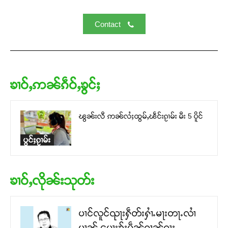
Contact
ၶၢဝ်ႇဢၼ်ၵဵဝ်ႇၶွင်ႈ
ၽွၼ်းလီ ဢၼ်လႆႈထွမ်ႇၽဵင်းၵႂၢမ်း မီး 5 ပိူင်
ပွင်ႈၵႂၢမ်း
ၶၢဝ်ႇလိုၼ်းသုတ်း
ပၢင်လူင်ၺႃးႁဵတ်းႁၢႆႉမႃးတႃႉလၢႆ
ပၢၼ် ​​ပေႃးၶႂ်ႈပဵၼ်ၵၢၼ်ၵႃႈ