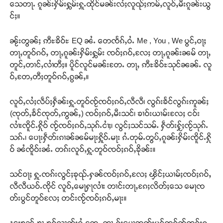
သေတႃႉ ၵူၼ်းႁိမ်းႁွမ်းႁူႉထိုင်မၼ်းလႆႈလူၺ်ႈဢမ်ႇလူဝ်ႇမီးၵူၼ်းယွ
Support SHAN
င်ႈ။
တႃႇႁႂ်ႈသဵင်ၵၢင်ၸႂ်ၵူၼ်းမိူင်း ၵူႈတီႈၵူႈလႅၼ်ပေႃးတေၸွ
ၼႂ်းတွၼ်ႈ ဢီႊၶိဝ်ႊ EQ ၼႆႉ တေၸႅၵ်ႇဝႆႉ Me , You , We ပွင်ႇဝႃႈ
တ်ႇ တူဝ်ႈလုမ်ႈၾႃႉၼၼ်ႉ ၶဝ်ႈႁူမ်ႈၵမ်ႉထႅမ် ၸုမ်းၶၢ
တႃႇတူဝ်ၵဝ်ႇ တႃႇၵူၼ်းႁိမ်းႁွမ်း ၸဝ်ႈၵဝ်ႇလႄႈ တႃႇၵူၼ်းၼမ် တႃႇ
ဝ်ႇၽူႈတွႆႇႁွၵ်ႈ လႆႈယူႇၶႃႈဢေႃႈ။
တူင်ႇတၢင်ႇလၢႆတီႈ။ ပိူင်လူင်မၼ်းတႄႉ တႃႇ ဢီႊၶိဝ်ႊသုင်ၼၼ်ႉ လူ
ဝ်ႇတႄႇတီႈတူဝ်ၵဝ်ႇၵွၼ်ႇ။
Donate Now
လူဝ်ႇလႆႈလဵပ်ႈႁဵၼ်းႁူႉတူဝ်ၸႂ်ၸဝ်ႈၵဝ်ႇလီလီ၊ လွၵ်းၶႅင်လွၵ်းဢူၼ်ႈ
(ၸုတ်ႇၶႅင်ၸုတ်ႇဢွၼ်ႇ) ၸဝ်ႈၵဝ်ႇမီးသင်၊ ၶၢဝ်းယၢမ်းလႄႈ ငဝ်း
လၢႆးၸိူင်ႉႁိုဝ် ၸႂ်ၸဝ်ႈၵဝ်ႇသုၵ်ႉငၢႆႈ၊ လွင်ႈသင်သမ်ႉ ႁဵတ်းႁႂ်ႈၸႂ်သုၵ်ႉ
သၵ်ႉ၊ ပေႃးႁဵတ်းၵၢၼ်ၼမ်မႃးႁိူဝ်ႉမႃး ၵႆႉတုမ်ႉတွပ်ႇၵူၼ်းႁိမ်းၸိူင်ႉႁို
ဝ် ၼႆၸိူဝ်းၼႆႉ တၵ်းလူဝ်ႇႁူႉတူဝ်ၸဝ်ႈၵဝ်ႇၶိုၼ်း။
သင်ဝႃႈ ႁူႉၸၵ်းလွင်ႈၶုၺ်ႉႁၼ်ၸဝ်ႈၵဝ်ႇလႄႈ ၾိင်ႈယၢမ်ႈၸဝ်ႈၵဝ်ႇ
လီလီယဝ်ႉၸိုင် လူဝ်ႇမေႃႁႃလၢႆး တၢင်းတႃႇၵႄႈလိတ်ႈသေ မေႃၸ
တ်းပွင်တူဝ်လႄႈ တင်းၸႂ်ၸဝ်ႈၵဝ်ႇမႃး။
ၽူႈၶူၼ်ႉၶႂႃႉၶဝ်လၢတ်ႈဝႆႉတႄႉ တႃႇႁႂ်ႈမေႃၸတ်းပွင်တူဝ်ၸႂ်ၸဝ်ႈၵ