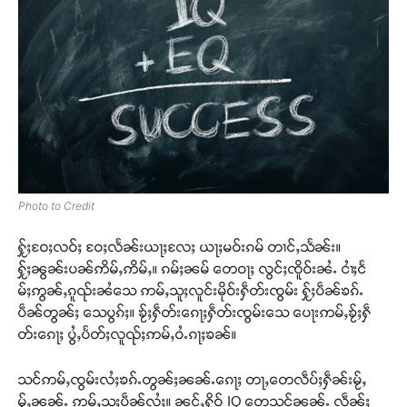
Photo to Credit
ႁႂ်ႈဝႄႈလဝ်ႈ ဝႄႈလႅၼ်းယႃႈလႄႈ ယႃႈမဝ်းၵမ် တၢင်ႇသႅၼ်း။
ႁႂ်ႈၼွၼ်းပၼ်ဢိမ်ႇဢိမ်ႇ။ ၵမ်ႈၼမ် တေဝႃႈ လွင်ႈၸိူဝ်းၼႆႉ ငၢႆႈငႅ
မ်ႈဢွၼ်ႇၵူၺ်းၼႆသေ ဢမ်ႇသူႈလူင်းမိုဝ်းႁဵတ်းၸွမ်း ႁႂ်ႈပဵၼ်ၶၵ်ႉ
ပဵၼ်တွၼ်ႈ သေပွၵ်ႈ။ ၶႂ်ႈႁဵတ်းၵေႃႈႁဵတ်းၸွမ်းသေ ပေႃးဢမ်ႇၶႂ်ႈႁဵ
တ်းၵေႃႈ ပွႆႇပႅတ်ႈလူၺ်ႈဢမ်ႇဝႆႉၵႃႈၶၼ်။
သင်ဢမ်ႇၸွမ်းလႆႈၶၵ်ႉတွၼ်ႈၼၼ်ႉၵေႃႈ တႃႇတေလဵပ်ႈႁဵၼ်းမႂ်ႇ
မႂ်ႇၼၼ်ႉ ဢမ်ႇသူႈပဵၼ်လႆႈ။ ၼင်ႇႁိုဝ် IQ တေသုင်ၼၼ်ႉ လဵၼ်ႈ