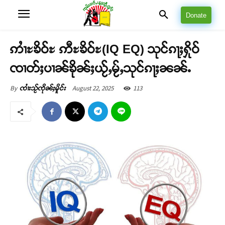
Donate
ဢၢႆႊၶိဝ်ႊ ဢီႊၶိဝ်ႊ(IQ EQ) သုင်ၵႃႈႁိုဝ်
ၸၢတ်ႈပၢၼ်ၶိုၼ်ႈယႂ်ႇမႂ်ႇသုင်ၵႃႈၼၼ်ႉ
August 22, 2025
113
By
ၸၢႆးသႂ်ၸိုၼ်ႈမိူင်း