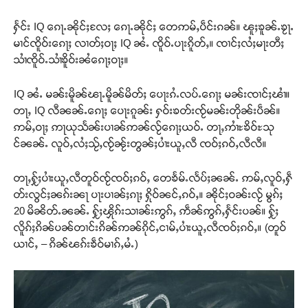
ႁႅင်း IQ ၵေႃႉၼိုင်ႈလႄႈ ၵေႃႉၼိုင်ႈ တေဢမ်ႇပဵင်းၵၼ်။ ၽူႈၶူၼ်ႉၶႂႃႉ
မၢင်ၸိူဝ်းၵေႃႈ လၢတ်ႈဝႃႈ IQ ၼႆႉ ၸိူဝ်ႉပႃးၵိူတ်ႇ။ ၸၢင်ႈလႆႈမႃးတီႈ
သၢႆၸိူဝ်ႉသၢႆၶိူဝ်းၼႆၵေႃႈဝႃႈ။
IQ ၼႆႉ မၼ်းမိူၼ်ၽႃႉမိူၼ်မိတ်ႈ ပေႃးၵႆႉလပ်ႉၵေႃႈ မၼ်းၸၢင်ႈၽၢႆ။
တႃႇ IQ လီၼၼ်ႉၵေႃႈ ပေႃးၵူၼ်း ႁဝ်းၶတ်းၸႂ်မၼ်းတိုၼ်းပဵၼ်။
ဢမ်ႇဝႃႈ ဢႃယုသႅၼ်းပၢၼ်ဢၼ်လႂ်ၵေႃႈယဝ်ႉ တႃႇဢၢႆႊၶိဝ်ႊသု
င်ၼၼ်ႉ လူဝ်ႇလႆႈသႂ်ႇၸႂ်ၼႂ်းတွၼ်ႈပၢႆးယူႇလီ ၸဝ်ႈၵဝ်ႇလီလီ။
တႃႇႁႂ်ႈပၢႆးယူႇလီတူဝ်ၸႂ်ၸဝ်ႈၵဝ်ႇ တေၶႅမ်ႉလႅပ်ႈၼၼ်ႉ ဢမ်ႇလူဝ်ႇႁဵ
တ်းလွင်ႈၼၵ်းၼႃ ပႃးပၢၼ်ႈၵႃႈ ႁိုဝ်ၼင်ႇၵဝ်ႇ။ ၼိုင်ႈဝၼ်းလႂ် မွၵ်ႈ
20 မိၼိတ်ႉၼၼ်ႉ ႁႂ်ႈၾိုၵ်းသၢၼ်းဢွၵ်ႇ ဢဵၼ်ဢွၵ်ႇႁႅင်းပၼ်။ ႁႂ်ႈ
လိူၵ်ႈၵိၼ်ပၼ်တၢင်းၵိၼ်ဢၼ်ၵိုင်ႇငၢမ်ႇပၢႆးယူႇလီၸဝ်ႈၵဝ်ႇ။ (တူဝ်
ယၢင်ႇ – ၵိၼ်ၽၵ်းၶဵဝ်မၢၵ်ႇမႆႉ)