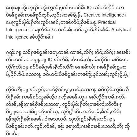
ပေႃးမႃးၼႂ်းတူၺ်း ၼႂ်းတွၼ်ႈၵူၼ်းဢၼ်မီး IQ သုင်ၼႆၸိုင် တေ
ပဵၼ်ၵူၼ်းဢၼ်ၶူင်ဢွၵ်ႇလွင်ႈ ဢၼ်မႂ်ႇမႂ်ႇ Creative Intelligence ၊
မေႃလူင်းမိုဝ်းႁဵတ်းၸွမ်းၼင်ႇဢၼ်လဵပ်ႈႁဵၼ်းမႃး Practical
Intelligence ၊ မေႃၸႅၵ်ႇၽႄ ဝူၼ်ႉၶႆႈၼပ်ႉသွၼ်ႇၶိုၵ်ႉၶႅမ်ႉ Analytical
Intelligence ၼႆၸိူဝ်းၼႆႉ။
ၵူၺ်းၵႃႈ သင်ႁၼ်ၵူၼ်းၵေႃႉဢၼ် ဢၢၼ်ႇလိၵ်ႈ (ၵႅၵ်ႈလိၵ်ႈ) ၼၢၼ်း
လႆႈၼၼ်ႉ တေၵႂႃႇဝႃႈ IQ ၶဝ်တႅမ်ႇၼႆဢမ်ႇလႆႈၵမ်းသိုဝ်ႈ။ မၢင်ၵေႃႉ
တိူၵ်ႈတီႈဝႃႈ ၶဝ်ပဵၼ်ၵူၼ်းႁဵတ်းလိၵ်ႈ ၼၢၼ်းလႆႈ ၵၢၼ်ႁဵၼ်းႁူႉဢ
မ်ႇၶိုၵ်ႉၶႅမ်ႉသေတႃႉ ၶဝ်ယင်းပဵၼ်ၵူၼ်းဢၼ်ၶႂ်ႈၶူင်သၢင်ႈလွင်ႈမႂ်ႇမႂ်ႇ။
တိူၵ်ႈတီႈဝႃႈ ၶဝ်ဢွၵ်ႇၵၢၼ်ႁဵၼ်းၵႂႃႇယဝ်ႉသေတႃႉ ၶဝ်တိုၵ်ႉၸွမ်းလဵ
ပ်ႈႁဵၼ်း ဢၼ်ၶဝ်သူၼ်ၸႂ်ပႃး ၸႂ်ၼၼ်ႉယူႇ။ မၢင်ၸိူဝ်းဢမ်ႇၵတ်ႉ
လႅၼ်ႇၼႂ်းၵၢၼ်ႁဵၼ်းသေတႃႉ လူင်းမိုဝ်းႁဵတ်းၵၢၼ်လႆႈလီလီ။ ႁ
ဝ်းႁႃးတေယၢမ်ႈႁၼ်ၵၼ်ယူႇ လုၵ်ႈႁဵၼ်းဢၼ်ဢမ်ႇၶႅၼ်ႇလိၵ်ႈ
ၼႂ်းႁူင်းႁဵၼ်းၼၼ်ႉ ဝၢႆးသေယဝ်ႉ သုတ်းႁူင်းႁဵၼ်းယဝ်ႉ ၵႂႃႇ
ပဵၼ်ၵူၼ်းၵတ်ႉလူင်ႉလႅၼ်ႇ ၼႂ်း ၼႃႈတီႈၵၢၼ်ငၢၼ်းသေတီႈတီႈ ၸိူ
ဝ်းၼႆႉ။