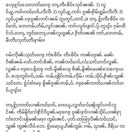
ပေႃးႁုပ်ႈသေလၢတ်ႈၵေႃႈ တႃႇဢီႊၶိဝ်ႊသုင်ၼၼ်ႉ 1) လူ
ဝ်ႇႁူႉၸၵ်းၸဝ်ႈၵဝ်ႇလီလီ၊ 2) လူဝ်ႇႁူႉၸၵ်း ၵူၼ်းႁိမ်းႁွမ်းလီလီ၊ 3)
လူဝ်ႇဝူၼ်ႉပႃးၵူၼ်းတင်းၼမ် (ၵူႈတူင်ႇတၢင်ႇ)။ တႃႇ ႁႂ်ႈဢီႊၶိဝ်ႊ ၸ
ဝ်ႈၵဝ်ႇ တေဢမ်ႇတႅမ်ႇလူင်းၼၼ်ႉ တၵ်းလူဝ်ၾၢင်ႉပႂ်ႉတူၺ်း ၵုမ်းထိ
င်းဝႆႉတေႃႇ ၸူဝ်ႈတေႃႇပၢၼ်လူးၵွၼ်ႇ။ ႁဵတ်းၼၼ် ၸင်ႇတေဢမ်ႇ
မီးတီႈလုတ်ႈတီႈႁၢမ်း။
ၵမ်းလိုၼ်းသုတ်းၵေႃႈ ဢၢႆႊၶိဝ်ႊ ဢိႊၶိဝ်ႊ ဢၼ်ဝႃႈၼႆႉ မၼ်း
ပဵၼ်ၼမ်ႉၵတ်ႉတၢင်းၶႅၼ်ႇ ဢၼ်ၸဝ်ႈၵဝ်ႇလႆႈသၢင်ႈဢဝ်လွၼ်ႉ
လွၼ်ႉ။ ၵႃႈပေႉၶႂ်ႈဝႃႈ ၵတ်ႉမိူၼ်ပေႃႈ ၶႅၼ်ႇမိူၼ်မႄႈၼႆသေၵေႃႈယ
ဝ်ႉ ပေႃးတူဝ်ၵဝ်ႇသမ်ႉ ဢမ်ႇၾိုၵ်းဢမ်ႇလိုမ်ႉ၊ ဢမ်ႇသိုပ်ႇႁဵၼ်းသွၼ်
သင်တႄႉ ၵွႆပၢႆဝၢႆးမႃး မိူၼ်ၵူၼ်းဢမ်ႇဝႆႉ ၵႃႈၶၼ်ၸၢတ်ႈပၢၼ်ၸဝ်ႈၵ
ဝ်ႇၵူၺ်း။
တႃႇႁႂ်ႈၸၢတ်ႈပၢၼ်ၸဝ်ႈၵဝ်ႇ တေယူႇလွတ်ႈလႆႈၼႂ်းၶူင်းၵၢင်လူ
င်ၼႆႉ ၸဵမ်မိူဝ်ႈလၢႆႁဵင်ပီပူၼ်ႉမႃးၵေႃႈ ၵူၼ်းႁဝ်းပၢၼ်သိုပ်ႇပၢၼ်ႁႃ
လၢႆးတၢင်းၽႂ်မၼ်းမႃး။ ၸွမ်းၼင်ႇ ပုတ်ႉထၽြႃးပဵၼ်ၸဝ်ႈသင်ႇ
သွၼ် ဢွၼ်လီဝႆႉတႄႉ ႁႂ်ႈမေႃယူႇၵိၼ်ၸွမ်း ၵၢမ်ႇ ၺၢၼ်ႇ ဝီရိယ ၸ