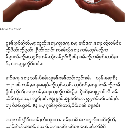
Photo to Credit
ၵူၼ်းႁဝ်းၵိူတ်ႇမႃးလူၺ်ႈၵေႃႉဢူႈၵေႃႉမႄႈ မၢင်ၵေႃႉၵေႃႈ ၸႂ်လမ်ငၢႆႈ
ၸႂ်ပိတ်းၸႂ်ပွတ်း၊ ႁဵတ်းသၢင်ႈ ဢၼ်လႂ်ၵေႃႈ ဢမ်ႇထုၵ်ႇၸႂ်ဢ
မ်ႇႁၢၼ်ႉၸႂ်သေပွၵ်ႈ၊ ၵမ်ႉၸႂ်လမ်ႁင်းပိူၼ်ႈ ၵမ်ႉၸႂ်လမ်ႁင်းၸဝ်ႈၵ
ဝ်ႇ တႄႇၵႂႃႇၸိူဝ်းၼႆႉ။
မၢင်ၵေႃႉၵေႃႈ သမ်ႉပိၼ်ႈၽူၼ်ၵၼ်တင်းလွင်ႈၼႆႉ – ယုမ်ႉၼႃႈၵီႈ
တႃဝၢၼ် ဢမ်ႇပေႃးမေႃဝႆႉၸႂ်သုၵ်ႉသၵ်ႉ တူဝ်ၵဝ်ႇၵေႃႈ ဢမ်ႇၸႂ်လမ်
ပိူၼ်ႈ ပိူၼ်ႈၵေႃႈဢမ်ႇပေႃးသူႈၸႂ်လမ်သႂ်ႇ။ ပိူၼ်ႈၵေႃႈႁၼ်လီ ၵမ်ႉ
ထႅမ်တႃႇသေႇ။ လွင်ႈၼႆႉ ၽူႈၶူၼ်ႉၶႂႃႉၶဝ်တႄႉ ႁူႉႁၼ်မၵ်းမၼ်ႈဝႆႉ
ဝႃႈ ပဵၼ်ယွၼ်ႉ IQ EQ ၵူၼ်းႁဝ်းဢမ်ႇပဵင်းၵၼ် ဝႃႈၼႆ။
ပေႃးဢဝ်ၾိင်ႈယၢမ်ႈတႆးဝႃႈတႄႉ ၵမ်ႈၼမ် တေတူၺ်းဝၼ်းၵိူတ်ႇ
ယၢမ်းၵိူတ်ႇၼၼ်ႉသေ ၵႆႉႁေႃးပၼ်ၵၼ်ဝႃႈ ၵေႃႉၼႆႉၸႂ်ၶႅင်