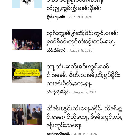
လႆႈၵႂႃႇၸွမ်းႁွႆႈမၼ်းၶိုၼ်း
-
August 8, 2026
ႁိုၼ်း ၵႃယၢင်း
လုၵ်ႈဢွၼ်ႇႁၢႆတီႈဝဵင်းဢွင်ႇပၢၼ်း
ႁၼ်ၶိုၼ်းတူဝ်တၢႆၼႂ်းၼမ်ႉမေႃႇ
-
August 8, 2026
ယိင်းသဵဝ်ႈၶၢဝ်
တႃႇထႆး-မၢၼ်ႈၶဝ်ႈဢွၵ်ႇၵၼ်
ငၢႆႈၼၼ်ႉ ၵဵတ်ႉလၢၼ်ႇတီႈႁူဝ်မိူင်း
ဢၢၼ်းပိုတ်ႇတေႉႁႃႉ
-
August 7, 2026
ၸၢႆးသႂ်ၸိုၼ်ႈမိူင်း
တႅၼ်းၽွင်းထႆးၵေႃႉၼိုင်ႈ သႅၼ်ႇႁွ
င်ႉၼႄၵၢင်ၸႂ်တေႃႇ မိၼ်းဢွင်ႇလၢႆႇ
ၼႂ်းလုမ်းသၽႃး
-
August 7, 2026
ၼၢင်းၽူၺ်းၼုမ်ႇ