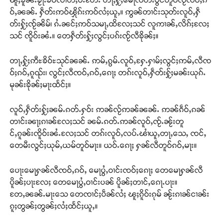
ဝ်ႇၼၼ်ႉ ႁဵတ်းဢဝ်ၾိုၵ်းဢဝ်လႆႈယူႇ။ ဢွၼ်တၢင်းသုတ်းလူဝ်ႇႁဵ
တ်းႁႂ်ႈၸႂ်ၼိမ်၊ ၵႆႉၼင်ႈဢဝ်သမႃႇထိလႄႈသင် လူဢၢၼ်ႇလိၵ်ႈလႄႈ
သင် ၸိူဝ်းၼႆႉ။ တေႁဵတ်းႁႂ်ႈလွင်ႈပၵ်းၸႂ်လီၶိုၼ်ႈ။
တႃႇႁႂ်ႈဢီႊၶိဝ်ႊသုင်ၼၼ်ႉ ဢမ်ႇၵွမ်ႉလူဝ်ႇႁႄႉႁၢမ်ႈလွင်ႈဢမ်ႇလီၸ
ဝ်ႈၵဝ်ႇၵူၺ်း၊ လွင်ႈလီၸဝ်ႇၵဝ်ႇၵေႃႈ တၵ်းလူဝ်ႇႁဵတ်းႁႂ်ႈမၼ်းယုၵ်ႉ
မုၼ်းၶိုၼ်ႈမႃးထႅင်ႈ။
လူဝ်ႇႁဵတ်းႁႂ်ႈၼမ်ႉၵတ်ႉႁဝ်း ဢၼ်လႂ်ဢၼ်ၼၼ်ႉ ဢၼ်ၵဵဝ်ႇၵၼ်
တၢင်းၼႃႈၵၢၼ်လႄႈသင် ၼမ်ႉၵတ်ႉဢၼ်လူဝ်ႇၸႂ်ႉၼႂ်းတူ
င်ႇၵူၼ်းၸိူဝ်းၼႆႉလႄႈသင် တၵ်းလူဝ်ႇလပ်ႉၽၢႆယူႇတႃႇသေႇ ၸင်ႇ
တေမီးလွင်ႈယုမ်ႇယမ်တူဝ်မႃး။ ယဝ်ႉၵေႃႈ ႁၼ်လီတူဝ်ၵဝ်ႇမႃး။
ပေႃးမေႃႁၼ်လီၸဝ်ႇၵဝ်ႇ မေႃပွႆႇဝၢင်းၸဝ်ႈၵေႃႈ တေမေႃႁၼ်လီ
ပိူၼ်ႈပႃးလႄႈ တေမေႃပွႆႇဝၢင်းပၼ် ပိူၼ်ႈတၢင်ႇၵေႃႉပႃး။
တႄႇၼၼ်ႉမႃးသေ တေၸၢင်ႈပဵၼ်လႆႈ ၽူႈၵိူဝ်းၵုမ် ၼႂ်းၵၢၼ်ငၢၼ်း
ၵူႈတွၼ်ႈတွၼ်ႈလႆႈထႅင်ႈယူႇ။