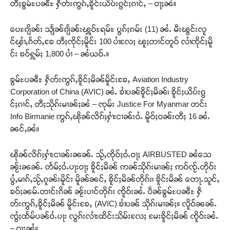
တီႈၶွမ်ႊပၼီႊ ႁဵတ်းဢွၵ်ႇၶိူင်းယိပ်းၵွင်ႈၵၢင်ႇ – ဝႃႈၼႆ။
ပေႊၵျိၼ်း သျႅၼ်ၵျႅၼ်းၾူဝ်ႊရမ်ႊ ပွၵ်ႈၵမ်း (11) ၼႆႉ မီးၽွင်းလူ
င်ၾၢႆႇၵႅတ်ႇၶႄ တီႈၸိုင်ႈမိူင်း 100 ပၢႆလႄႈ ၽူႈတၢင်တူဝ် လၢႆၸိုင်ႈမိူ
င်း ၶဝ်ႁူမ်ႈ 1,800 ပၢႆ – ၼႆယဝ်ႉ။
ၶွမ်ႊပၼီႊ ႁဵတ်းဢွၵ်ႇၶိူင်ႈမိၼ်မိူင်းၶႄႇ Aviation Industry
Corporation of China (AVIC) ၼႆႉ ၶၢႆပၼ်ၶိူင်ႈမိၼ်၊ ၶိူင်ႈယိပ်းၵွ
င်ႈၵၢင်ႇ တီႈသိုၵ်းမၢၼ်ႈၼႆ – ၸုမ်း Justice For Myanmar တင်း
Info Birmanie ဢွၵ်ႇၽိုၼ်လိၵ်ႈႁၢႆးငၢၼ်းဝႆႉ မိူဝ်ႈဝၼ်းတီႈ 16 ၼႆႉ
ၼင်ႇၼႆ။
ၽိုၼ်လိၵ်ႈႁၢႆးငၢၼ်းၼၼ်ႉ သႂ်ႇၸိုဝ်ႈဝႆႉဝႃႈ AIRBUSTED ၼႆသေ
ၼႂ်းၼၼ်ႉ တႅမ်ႈဝႆႉပႃးဝႃႈ ၶိူင်ႈမိၼ် ဢၼ်သိုၵ်းမၢၼ်ႈ ဢဝ်ၸႂ်ႉတိုဝ်း
ပွႆႇမၢၵ်ႇသႂ်ႇၵူၼ်းမိူင်း မိူၼ်ၼင်ႇ ၶိူင်ႈမိၼ်တိုၵ်း၊ ၶိူင်းမိၼ် တေႃႉသူင်ႇ
ၶဝ်ႈၼမ်ႉတၢင်းၵိၼ် ၼႂ်းပၢင်တိုၵ်း ၸိူဝ်းၼႆႉ ပဵၼ်ၶွမ်ႊပၼီႊ ႁဵ
တ်းဢွၵ်ႇၶိူင်ႈမိၼ် မိူင်းၶႄႇ (AVIC) ၶၢႆပၼ် သိုၵ်းမၢၼ်ႈ။ လိူဝ်ၼၼ်ႉ
ၸွႆႈထႅမ်ပၼ်ဝႆႉပႃး လွၵ်းလၢႆးထိင်းသိမ်းလႄႈ မႄးၶိူင်ႈမိၼ် ၸိူဝ်းၼႆႉ
– ဝႃႈၼႆ။