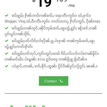
19
Support SHAN
/mo
တႃႇႁႂ်ႈသဵင်ၵၢင်ၸႂ်ၵူၼ်းမိူင်း ၵူႈတီႈၵူႈလႅၼ်ပေႃးတေၸွ
ၶဝ်ႈႁူမ်ႈ ႁဵၼ်းဢဝ်ၵၢၼ်ၶၢဝ်ႇ၊ ရေႊတီႊဢူဝ်ႊ၊ ထႆႇႁၢင်ႈ၊
တ်ႇ တူဝ်ႈလုမ်ႈၾႃႉၼၼ်ႉ ၶဝ်ႈႁူမ်ႈၵမ်ႉထႅမ် ၸုမ်းၶၢ
Blogger, Vlog ထႆႇဝီႊတီႊဢူဝ်ႊ တတ်းတေႃႇ ႁဵတ်းဢွၵ်ႇ ပိုၼ်ၽႄႈ
ဝ်ႇၽူႈတွႆႇႁွၵ်ႈ လႆႈယူႇၶႃႈဢေႃႈ။
ၶဝ်ႈႁူမ်ႈၵၢၼ်တူင်ႉၼိုင်ၸုမ်းၶၢဝ်ႇၽူႈတွႆႇႁွၵ်ႈ ၼႂ်းၶၵ်ႉၵၢၼ်
ပူၵ်းပွင်ၵၢၼ်သိုဝ်ႇ
Donate Now
ၶဝ်ႈႁူမ်ႈပၢင်လႅၵ်ႈလၢႆႈပိုၼ်ႉႁူႉပၢႆးႁၼ် ဢၼ်ၸုမ်းၶၢဝ်ႇၽူႈ
တွႆႇႁွၵ်ႈၸတ်းႁဵတ်း
ၶဝ်ႈႁူမ်ႈပၢင်ဢုပ်ႇဢူဝ်းတွင်ႈထၢမ် ၵဵဝ်ႇၵပ်းငဝ်းလၢႆးၵၢၼ်မိူင်း၊
ၵၢၼ်မၢၵ်ႈမီး၊ ပၢႆးမွၼ်း လႄႈ ႁူဝ်ၶေႃႈ ဢၼ်ၶႂ်ႈႁူႉၶႂ်ႈငိၼ်း။
လႆႈႁပ်ႉဢၢၼ်ႇ ၶၢဝ်ႇၶိုၵ်ႉတွၼ်း ပိူင်ပဵၼ်ဝူင်ႈလႂ်ဝူင်ႈ ၼၼ်ႉ။
Contact