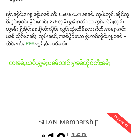
ၾၢႆႇၼိုင်ႈၵေႃႈ ၼႂ်းဝၼ်းတီႈ 05/09/2024 ၼၼ်ႉ ၸုမ်းတူင်ႉၼိုင်တူ
င်ႇဝူင်းၵူၼ်း မိူင်းမၢၼ်ႈ 276 ၸုမ်း ႁူမ်ႈၵၼ်သေ ဢွၵ်ႇလိၵ်ႈတုၵ်း
ယွၼ်း ႁႂ်ႈမိူင်းၶႄႇၵိုတ်းလိုဝ်ႈ လွင်ႈၸွႆႈထႅမ်လႄႈ ၵႅတ်ႇၶႄႁႄႉၵင်ႈ
ပၼ် သိုၵ်းမၢၼ်ႈ၊ ၸွမ်းၼင်ႇၵၢၼ်မိူင်းသေ ႁႂ်ႈဢဝ်လိူင်ႈၵႂႃႇပၼ် –
သိုဝ်ႇၶၢဝ်ႇ
RFA
ဢွၵ်ႇဝႆႉၼင်ႇၼႆ။
ဢၢၼ်ႇယဝ်ႉႁူမ်ႈပၼ်တၢင်းႁၼ်ထိုင်တီႈၼႆႈ
promotion
SHAN Membership
169
฿
฿