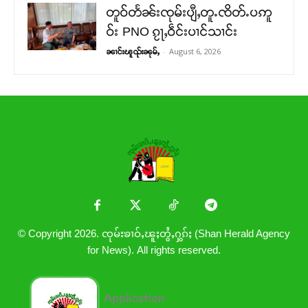
တူဝ်တႅၼ်းၸုမ်းပျီႇတူႉၸိတ်ႉပဢူ
ဝ်း PNO ၵႂႃႇဝဵင်းပၢင်သၢင်း
-
August 6, 2026
ၼၢင်းၽူၺ်းၼုမ်ႇ
© Copyright 2026. ၸုမ်းၶၢဝ်ႇၽူႈတွႆႇႁွၵ်ႈ (Shan Herald Agency
for News). All rights reserved.