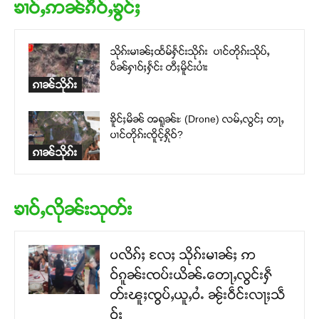
ၶၢဝ်ႇဢၼ်ၵဵဝ်ႇၶွင်ႈ
သိုၵ်းမၢၼ်ႈထႅမ်ႁႅင်းသိုၵ်း ပၢင်တိုၵ်းသိုပ်ႇ
ပဵၼ်ႁၢဝ်ႈႁႅင်း တီႈမိူင်းပၢႆး
ၵၢၼ်သိုၵ်း
ၶိူင်ႈမိၼ် ၻရူၼ်ႊ (Drone) လမ်ႇလွင်ႈ တႃႇ
ပၢင်တိုၵ်းၸိူင့်ႁိုဝ်?
ၵၢၼ်သိုၵ်း
ၶၢဝ်ႇလိုၼ်းသုတ်း
ပလိၵ်ႈ လႄႈ သိုၵ်းမၢၼ်ႈ ဢ
ဝ်ၵူၼ်းၸပ်းယိၼ်ႉတေႃႇလွင်းႁဵ
တ်းၽူႈၸွပ်ႇယူႇဝႆႉ ၼႂ်းဝဵင်းလႃႈသဵ
ဝ်ႈ