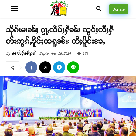
Donate
သိုၵ်းမၢၼ်ႈ ၵႂႃႇလဵပ်ႈႁဵၼ်း ဢွင်ႈတီႈႁဵ
တ်းဢွၵ်ႇၶိူင်ႈၻရူၼ်ႊ တီႈမိူင်းၶႄႇ
September 18, 2024
179
By
ၼၢင်းငိုၼ်းႁွမ်