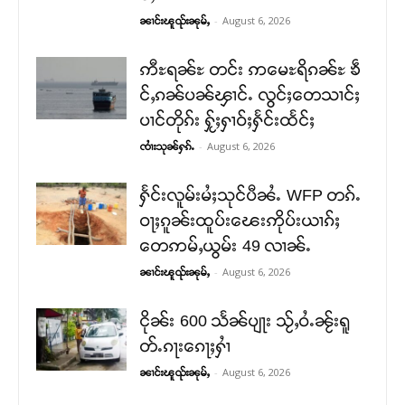
-
August 6, 2026
ၼၢင်းၽူၺ်းၼုမ်ႇ
ဢီႊရၼ်ႊ တင်း ဢမေႊရိၵၼ်ႊ ၶဵ
င်ႇၵၼ်ပၼ်ၾၢင်ႉ လွင်ႈတေသၢင်ႈ
ပၢင်တိုၵ်း ႁႂ်ႈႁၢဝ်ႈႁႅင်းထႅင်ႈ
-
August 6, 2026
ၸၢႆးသုၼ်ႁၵ်ႉ
ႁႅင်းလူမ်းမႆႈသုင်ပီၼႆႉ WFP တၵ်ႉ
ဝႃႈၵူၼ်းထူပ်းၽေးဢိုပ်းယၢၵ်ႈ
တေဢမ်ႇယွမ်း 49 လၢၼ်ႉ
-
August 6, 2026
ၼၢင်းၽူၺ်းၼုမ်ႇ
ငိုၼ်း 600 သႅၼ်ပျႃး သႂ်ႇဝႆႉၼႂ်းရူ
တ်ႉၵႃးၵေႃႈႁၢႆ
-
August 6, 2026
ၼၢင်းၽူၺ်းၼုမ်ႇ