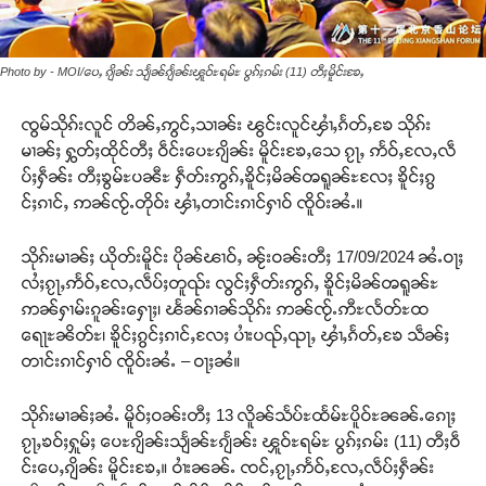
Photo by - MOI/ပေႇ ၵျိၼ်း သျႅၼ်ၵျႅၼ်းၾူဝ်ႊရမ်ႊ ပွၵ်ႈၵမ်း (11) တီႈမိူင်းၶႄႇ
ၸွမ်သိုၵ်းလူင် တိၼ်ႇဢွင်ႇသၢၼ်း ၽွင်းလူင်ၾၢႆႇၵႅတ်ႇၶႄ သိုၵ်း
မၢၼ်ႈ ႁွတ်ႈထိုင်တီႈ ဝဵင်းပေႊၵျိၼ်း မိူင်းၶႄႇသေ ၵႂႃႇ ဢႅဝ်ႇလႄႇလဵ
ပ်ႈႁဵၼ်း တီႈၶွမ်ႊပၼီႊ ႁဵတ်းဢွၵ်ႇၶိူင်ႈမိၼ်ၻရူၼ်ႊလႄႈ ၶိူင်ႈၵွ
င်ႈၵၢင်ႇ ဢၼ်ၸႂ်ႉတိုဝ်း ၾၢႆႇတၢင်းၵၢင်ႁၢဝ် ၸိူဝ်းၼႆႉ။
သိုၵ်းမၢၼ်ႈ ယိုတ်းမိူင်း ပိုၼ်ၽၢဝ်ႇ ၼႂ်းဝၼ်းတီႈ 17/09/2024 ၼႆႉဝႃႈ
လႆႈၵႂႃႇဢႅဝ်ႇလႄႇလဵပ်ႈတူၺ်း လွင်ႈႁဵတ်းဢွၵ်ႇ ၶိူင်ႈမိၼ်ၻရူၼ်ႊ
ဢၼ်ႁၢမ်းၵူၼ်းႁေႃႈ၊ ၽႅၼ်ၵၢၼ်သိုၵ်း ဢၼ်ၸႂ်ႉဢီႊလႅတ်ႊထ
ရေႃႊၼိတ်ႊ၊ ၶိူင်ႈၵွင်ႈၵၢင်ႇလႄႈ ပၢႆးပၺ်ႇၺႃႇ ၾၢႆႇၵႅတ်ႇၶႄ သဵၼ်ႈ
တၢင်းၵၢင်ႁၢဝ် ၸိူဝ်းၼႆႉ – ဝႃႈၼႆ။
သိုၵ်းမၢၼ်ႈၼႆႉ မိူဝ်ႈဝၼ်းတီႈ 13 လိူၼ်သႅပ်ႊထႅမ်ႊပိူဝ်ႊၼၼ်ႉၵေႃႈ
ၵႂႃႇၶဝ်ႈႁူမ်ႈ ပေႊၵျိၼ်းသျႅၼ်ႊၵျႅၼ်း ၾူဝ်ႊရမ်ႊ ပွၵ်ႈၵမ်း (11) တီႈဝဵ
င်းပေႇၵျိၼ်း မိူင်းၶႄႇ။ ဝၢႆးၼၼ်ႉ ၸင်ႇၵႂႃႇဢႅဝ်ႇလႄႇလဵပ်ႈႁဵၼ်း