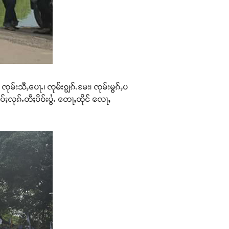
ၸုမ်းသီႇပေႃႉ၊ ၸုမ်းၵျွၵ်ႉမႄး၊ ၸုမ်းမွၵ်ႇပ
ႈလုၵ်ႉတီႈပိဝ်းပွႆႉ တေႃႇထိုင် လေႃႇ