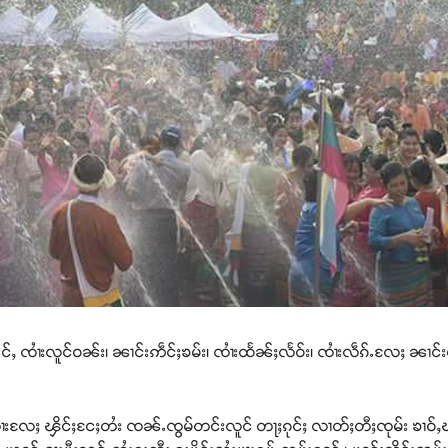
ၼင်ႇ ၸၢႆးလူင်ဝၼ်း၊ ၼၢင်းဢဵင်ႈၶမ်း၊ ၸၢႆးထႅၼ်ႈလႅဝ်း၊ ၸၢႆးလဵၵ်ႉလႄႈ ၼၢင်းမူ
ႆးလႄႈ ၾိင်ႈငႄႈတႆး ၸၼ်ႉၸွမ်တင်းလူင် တႃႈၵုင်ႈ လၢတ်ႈတီႈၸုမ်း ၶၢဝ်ႇၽူႈတ