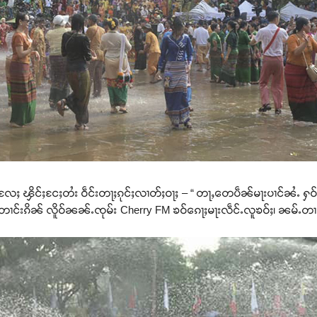
းလႄႈ ၾိင်ႈငႄႈတႆး ဝဵင်းတႃႈၵုင်ႈလၢတ်ႈဝႃႈ – “ တႃႇတေပဵၼ်မႃးပၢင်ၼႆႉ ႁဝ
တၢင်းၵိၼ် လိူဝ်ၼၼ်ႉၸုမ်း Cherry FM ၶဝ်ၵေႃႈမႃးလဵင်ႉလူၶဝ်ႈ၊ ၼမ်ႉတၢင