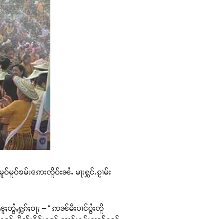
ဝ်မူဝ်ၶမ်းဢေးၸိူဝ်းၼႆႉ မႃးႁွင်ႉၵႂၢမ်း
ွႆႇႁွၵ်ႈဝႃႈ – “ ဢၼ်မီးပၢင်ပွႆးၸိူ