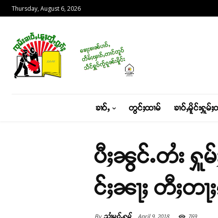
Thursday, August 6, 2026
ၶၢဝ်ႇ
တွင်ႈထၢမ်
ၶၢဝ်ႇမိူင်းႁူမ်ႈ
ပီႈၼွင်ႉတႆး ႁူ
င်ႈၼႃႈ တီႈတႃႈၵ
By
April 9, 2018
769
သၢႆမွၵ်ႇႁွမ်