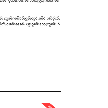
းၵၼ်၊ မိုတ်ႈၵိုဝ်းၵၼ် ၸၢင်ႈႁူမ်ႈၵၢၼ်ၵၼ်
း ဢွၼ်ၵၼ်ၶဝ်ႈႁူမ်ႈတူင်ႉၼိုင် ပၢင်ပိုတ်ႇ
ပၢင်ပိုတ်ႇငၢၼ်းၼၼ်ႉ ၽူႈၵွၼ်းၸႄႈတွၼ်ႈ ၵဵ