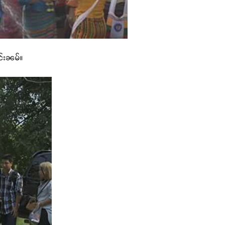
တင်းၼမ်။