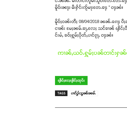
င်ႉၼႆၼႆႉ မီးတၢင်းၸူမ်းသိူဝ်းတႄႉတႄႉၶႃႈ ယ
မိူဝ်းၼႃႈ၊ မီးႁႅင်းၸႂ်မႃးတႄႉၶႃႈ ” ဝႃႈၼႆ။
မိူဝ်ႈဝၼ်းတီႈ 08/04/2018 ၼၼ်ႉၵေႃႈ ပီႈၼွ
ငၢၼ်း မႄႈၼမ်ႉၶႃႇလႄႈ သင်ၶၢၼ် ၾိင်ႈပီမႂ်
င်းမႆႇ ၶဝ်ႈႁူမ်ႈပိုတ်ႇပၢင်ၵႂႃႇ ဝႃႈၼႆ။
ဢၢၼ်ႇယဝ်ႉႁူမ်ႈပၼ်တၢင်းႁၼ်ထ
ၾိင်ႈငႄႈၾိင်ႈထုင်း
TAGS
ပၢင်ပွႆးသွၼ်းၼမ်ႉ