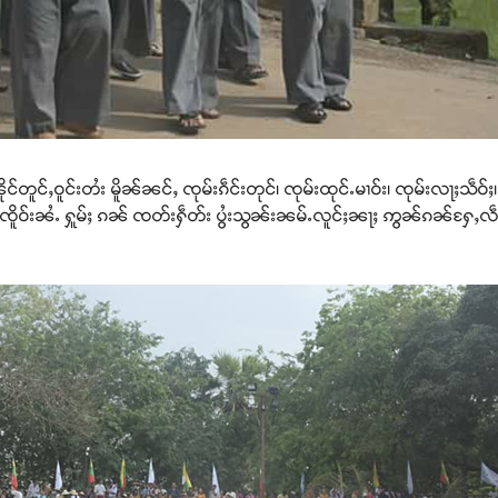
တူင်ႇဝူင်းတႆး မိူၼ်ၼင်ႇ ၸုမ်းၵဵင်းတုင်၊ ၸုမ်းထုင်ႉမၢဝ်း၊ ၸုမ်းလႃႈသဵဝ်ႈ၊ 
ီးၸိူဝ်းၼႆႉ ႁူမ်ႈ ၵၼ် ၸတ်းႁဵတ်း ပွႆးသွၼ်းၼမ်ႉလူင်ႈၼႃႈ ဢွၼ်ၵၼ်ႁႄႇလဵပ်