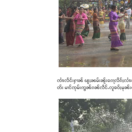
ၸၢႆးလႅင်းႁၢၼ် ၽူႈၼမ်းၼႂ်းၵေႃလိၵ်ႈလၢႆ
တ်း မၢင်ၸုမ်းဢွၼ်ၵၼ်လဵင်ႉလူၶဝ်ႈမုၼ်း