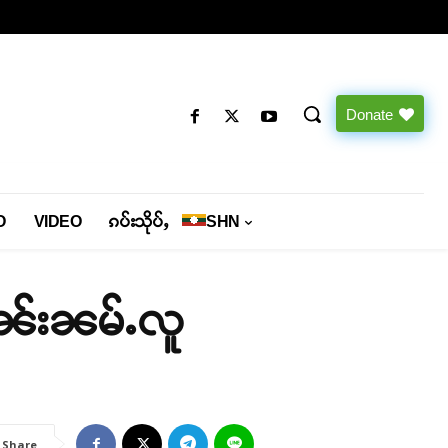
Donate
O
VIDEO
ၵပ်းသိုပ်ႇ
SHN
သွၼ်းၼမ်ႉလူ
Share