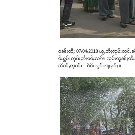
ဝၼ်းတီႈ 07/04/2018 ယူႇတီႈၸုမ်းတူင်ႉၼိုင်
ဝ်းႁွမ်၊ ၸုမ်းတႆးၵဝ်ႈလၵ်း၊ ၸုမ်းတူၼ်ႈတ
သိၼ်ႇၸုၼ်း ဝဵင်းလူင်တႃႈၵုင်ႈ ။