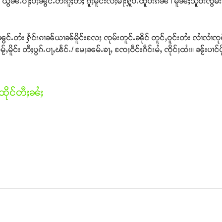
ွၼ်ႉဝႃႈပီႈၼွင်ႉတႆးၵူႈတီႈ ၵူႈမိူင်းလႆႈမႃးႁူပ်ႉထူပ်းၵၼ် ၊ မူၼ်ႈသိူဝ်းၸွမ်
င်ႉတႆး ႁႅင်းၵၢၼ်ယၢၼ်မိူင်းလႄႈ ၸုမ်းတူင်ႉၼိုင် တူင်ႇဝူင်းတႆး လၢႆလၢႆၸုမ်
ႇမိူင်း တီႈပွၵ်ႉပႃႇၽႅင်ႉ/ မႄႈၼမ်ႉၶႃႇ ၸႄႈဝဵင်းၵဵင်းမႆႇ ၸိုင်ႈထႆး။ ၼႂ်း
ိုင်တီႈၼႆႈ