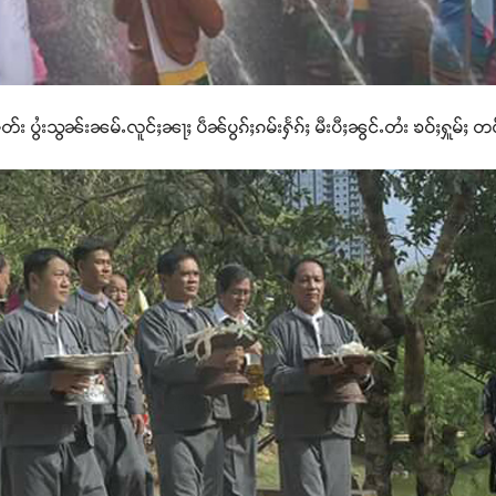
တ်း ပွႆးသွၼ်းၼမ်ႉလူင်ႈၼႃႈ ပဵၼ်ပွၵ်ႈၵမ်းႁႅၵ်ႈ မီးပီႈၼွင်ႉတႆး ၶဝ်ႈႁူမ်ႈ 