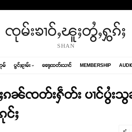
ၸုမ်းၶၢဝ်ႇၽူႈတွႆႇႁွၵ်ႈ
SHAN
တုမ်
ပွင်ႈၵႂၢမ်း
ၶေႃႈထတ်းသၢင်
MEMBERSHIP
AUDI
မ်ႈၵၼ်ၸတ်းႁဵတ်း ပၢင်ပွႆး
ုင်ႈ