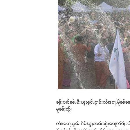
ၼႂ်းပၢင်ၼႆႉမီးၽူႈႁွင်ႉၵႂၢမ်းလၢႆၵေႃႉမိူၼ်
မူၼ်ႈၸႂ်။
ၸၢႆးၵေႃယုမ်ႉ ၵႅမ်ၽူႈၼမ်းၼႂ်းၵေႃလိၵ်ႈလၢ