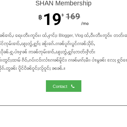
SHAN Membership
19
169
฿
฿
/mo
ၢၼ်ၶၢဝ်ႇ၊ ရေႊတီႊဢူဝ်ႊ၊ ထႆႇႁၢင်ႈ၊ Blogger, Vlog ထႆႇဝီႊတီႊဢူဝ်ႊ တတ်း
င်ၸုမ်းၶၢဝ်ႇၽူႈတွႆႇႁွၵ်ႈ ၼႂ်းၶၵ်ႉၵၢၼ်ပူၵ်းပွင်ၵၢၼ်သိုဝ်ႇ
ႆႈပိုၼ်ႉႁူႉပၢႆးႁၼ် ဢၼ်ၸုမ်းၶၢဝ်ႇၽူႈတွႆႇႁွၵ်ႈၸတ်းႁဵတ်း
်းတွင်ႈထၢမ် ၵဵဝ်ႇၵပ်းငဝ်းလၢႆးၵၢၼ်မိူင်း၊ ၵၢၼ်မၢၵ်ႈမီး၊ ပၢႆးမွၼ်း လႄႈ ႁူဝ်ၶေ
ၵ်ႉတွၼ်း ပိူင်ပဵၼ်ဝူင်ႈလႂ်ဝူင်ႈ ၼၼ်ႉ။
Contact