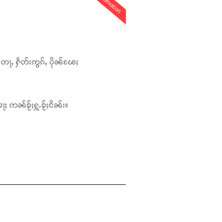
promotion
တေႃႇ ႁဵတ်းဢွၵ်ႇ ပိုၼ်ၽႄႈ
ႃႈ ဢၼ်ၶႂ်ႈႁူႉၶႂ်ႈငိၼ်း။