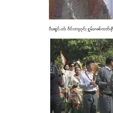
ပီႈၼွင်ႉတႆး ဝဵင်းတႃႈၵုင်ႈ ႁူမ်ႈၵၼ်ၸတ်းႁဵ