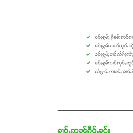
ၶဝ်ႈႁူမ်ႈ ႁဵၼ်းဢဝ်ၵ
ၶဝ်ႈႁူမ်ႈၵၢၼ်တူင်ႉၼို
ၶဝ်ႈႁူမ်ႈပၢင်လႅၵ်ႈလၢ
ၶဝ်ႈႁူမ်ႈပၢင်ဢုပ်ႇဢူဝ
လႆႈႁပ်ႉဢၢၼ်ႇ ၶၢဝ်ႇၶို
ၶၢဝ်ႇဢၼ်ၵဵဝ်ႇၶွင်ႈ