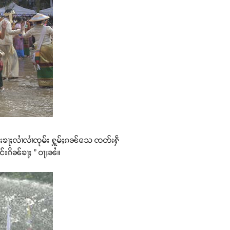
်းၶႃႈလၢႆလၢႆၸုမ်း ႁူမ်ႈၵၼ်သေ ၸတ်းႁဵ
်းၵိၼ်ၶႃႈ ” ဝႃႈၼႆ။