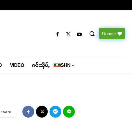
Donate
O
VIDEO
ၵပ်းသိုပ်ႇ
SHN
Share