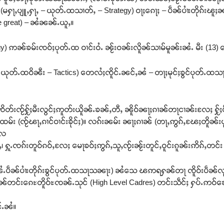
်း (မႁႃႇပျူႇႁႃႇ – ယုတ်ႉထသၢတ်ႇ – Strategy) ဝႃႈၵေႃႈ – ပဵၼ်ပၢႆးတိုၵ်းၽ
he great) – ၼႆၼၼ်ႉယူႇ။
tegy) ဢၼ်ၶမ်းၸဝ်ႈပုတ်ႉထ ဝၢင်းဝႆႉ ၼႂ်းဝၼ်းလိူၼ်သၢမ်မူၼ်းၼႆႉ မီး (13) 
ႇ – ယုတ်ႉထဝိၼီး – Tactics) တေလႆႈၸိူင်ႉၼင်ႇၼႆ – တႃႈမုင်ႈၶွင်ပုတ်ႉထသ
ိတ်းၸႂ်ႁႂ်ႈမီးလွင်ႈဢူတ်းယိူၼ်ႉၶၼ်ႇတီႇ ၼိူဝ်ၼႃႈၵၢၼ်တႃငၢၼ်းလႄႈ ႁႂ်ႈပ
်းထမ်း (ၸႂ်ၽႃႇၵၢင်ဝၢင်းၶိုင်ႈ)။ လၵ်းၼမ်း ၼႃႈၵၢၼ် (တႃႇဢွၵ်ႇၽႄႈတိူၼ်း
း လ
ၵဝ်ႇ၊ ႁူႉၸၵ်းတူဝ်ၵဝ်ႇလႄႈ မေႃၶဝ်ႈဢွၵ်ႇသူႇၸႂ်းၼႂ်းတူင်ႇဝူင်းၵူၼ်းဢိၵ်ႇတင်း
ပဵၼ်ပၢႆးတိုၵ်းၶွင်ပုတ်ႉထသႃသၼႃး) ၼႆသေ ၽဢရႁၼ်တႃ ၸိူဝ်းပဵၼ်လုၵ်
ဵၼ်တင်းၵေႊတိူဝ်ႊၸၼ်ႉသုင် (High Level Cadres) တင်းသဵင်ႈ ႁပ်ႉဢဝ်ၶ
်ႉၼႆ။