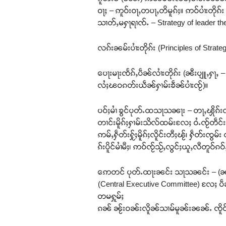
ဝႃႈ – ဢူဝ်းဝႃႇတပႃႇတိမူၵ်ႈ။ ဢဝ်ပၢႆးတိုၵ
သၢတ်ႇမႁႃရၢၸ်ႉ – Strategy of leader t
လၵ်းၼမ်းပၢႆးတိုၵ်း (Principles of Stra
ပေႃးမႃးၸႅၵ်ႇပဵၼ်လၢႆးတိုၵ်း (ၼီးပျူႇႁႃ
လႆႈၽဝၵတ်းယဵၼ်ႁၢမ်းၶဵၼ်ပၢႆးၸႂ်)။
ပဝ်ႈမၢႆ ၶွင်ပုတ်ႉထသႃသၼႃး – တႃႇၾိုၵ်းၸ
တၢင်းမိူၵ်ႈႁၢမ်းသိလ်ထမ်းလႄႈ ဝႆႉၸႂ်တဵင
ဢမ်ႇႁဵတ်းႁႂ်ႈမိူၵ်ႈလိူင်းတီႈၽႂ်၊ ႁဵတ်းၸွမ်
ၵ်းပိူင်မၢႆမီႈ၊ ဢဝ်ၸႂ်သႂ်ႇလွင်ႈယူႇလီတူဝ်
ဢေတင် ပုတ်ႉထႃးၼင်း သႃသၼင်း – (ၼႆႉ
(Central Executive Committee) လႄႈ ပ
တမႁူမ်ႈ
ၵၼ် ၼႂ်းဝၼ်းလိူၼ်သၢမ်မူၼ်းၼၼ်ႉ ၸိူင