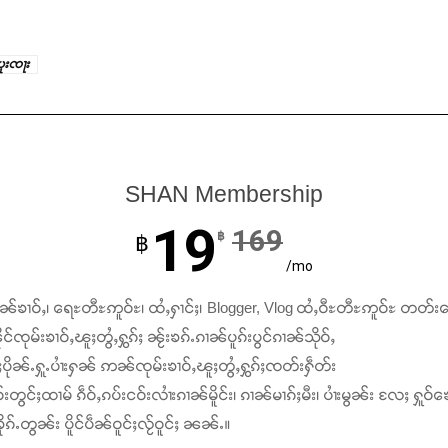
ပူးၸႃး
SHAN Membership
19
169
฿
฿
/mo
ၢၼ်ၶၢဝ်ႇ၊ ရေႊတီႊဢူဝ်ႊ၊ ထႆႇႁၢင်ႈ၊ Blogger, Vlog ထႆႇဝီႊတီႊဢူဝ်ႊ တတ်း
င်ၸုမ်းၶၢဝ်ႇၽူႈတွႆႇႁွၵ်ႈ ၼႂ်းၶၵ်ႉၵၢၼ်ပူၵ်းပွင်ၵၢၼ်သိုဝ်ႇ
ႆႈပိုၼ်ႉႁူႉပၢႆးႁၼ် ဢၼ်ၸုမ်းၶၢဝ်ႇၽူႈတွႆႇႁွၵ်ႈၸတ်းႁဵတ်း
်းတွင်ႈထၢမ် ၵဵဝ်ႇၵပ်းငဝ်းလၢႆးၵၢၼ်မိူင်း၊ ၵၢၼ်မၢၵ်ႈမီး၊ ပၢႆးမွၼ်း လႄႈ ႁူဝ်ၶေ
ၵ်ႉတွၼ်း ပိူင်ပဵၼ်ဝူင်ႈလႂ်ဝူင်ႈ ၼၼ်ႉ။