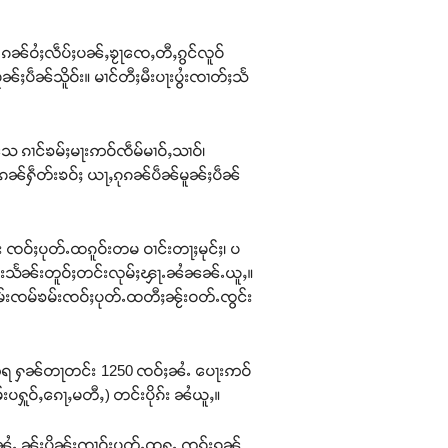
ၼ်ဝႆႈလဵပ်ႈပၼ်ႇၶႂႃၸေႇတီႇၵွင်လူဝ်
ႈပဵၼ်သိူဝ်း။ မၢင်တီႈမီးပႃးပွႆးၸၢတ်ႈသႅ
ေ ၵၢင်ၶမ်ႈမႃးဢဝ်ၸဵမ်မၢဝ်ႇသၢဝ်၊
်ႈၵၼ်ႁဵတ်းၶဝ်ႈ ယႃႇၵုၵၼ်ပဵၼ်မူၼ်ႈပဵၼ်
 ၸဝ်ႈပုတ်ႉထၵူဝ်းတမ ဝၢင်းတႃႈမုင်ႈ၊ ပ
သႅၼ်းသႅၼ်းတူဝ်ႈတင်းလုမ်ႈၾႃႉၼႆၼၼ်ႉယူႇ။
ိမ်းၸမ်ၶမ်းၸဝ်ႈပုတ်ႉထတီႈၼႂ်းဝတ်ႉၸွင်း
။ ၽဢရ ႁၼ်တႃတင်း 1250 ၸဝ်ႈၼႆႉ ပေႃးဢဝ်
ပႁူဝ်ႇၵေႃႇမတီႇ) တင်းပိုၵ်း ၼႆယူႇ။
ၼႆႉ ၼႂ်းပိုၼ်းၸၢဝ်းပုတ်ႉထႁူႉ ၸၵ်းၵၼ်