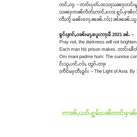
ၸင်ႇဝႃႈ – ၸၢဝ်းပုတ်ႉထသႃသၼႃးတင်းမူတ်း 
သၼႃးဢၼ်ၸႅတ်ႈၸၢင်ႇလႄႈ ႁူပ်ႉႁၼ်လႆႈၽ
တီႈၸႂ် မၼ်းၵေႃႉၼၼ်ႉလႆႈ) ၼႆၼၼ်ႉယူ
ၶွင်ၾၢၵ်ႇဝၼ်းမႃႇၶပူးၸႃးမီ 2021 ၼႆႉ –
Pray not, the darkness will not bright
Each man his prison makes. တၢင်းၽိ
Om mani padme hum: The sunrise comes !
င်းသူႇပၢင်ႇလၢႆႇ တွၵ်ႉတႃ။
(ဢိင်မႃးတီႈဝွၵ်း – The Light of Asia: By
ဢၢၼ်ႇယဝ်ႉႁူမ်ႈပၼ်တၢင်းႁၼ်ထ