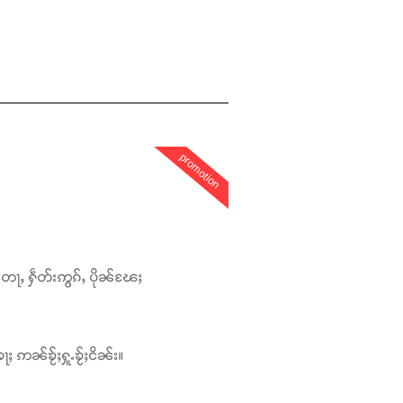
promotion
တေႃႇ ႁဵတ်းဢွၵ်ႇ ပိုၼ်ၽႄႈ
ႃႈ ဢၼ်ၶႂ်ႈႁူႉၶႂ်ႈငိၼ်း။