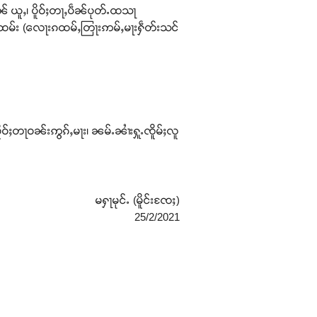
ၼ် ယူႇ၊ ပိူဝ်ႈတႃႇပဵၼ်ပုတ်ႉထသႃ
ထမ်း (လေႃးၵထမ်ႇတြႃးဢမ်ႇမႃးႁဵတ်းသင်
ဝ်ႈတႃဝၼ်းဢွၵ်ႇမႃး၊ ၼမ်ႉၼၢႆးႁူႉၸိူမ်ႈလူ
မႁႃမုင်ႉ (မိူင်းၸႄႈ)
25/2/2021