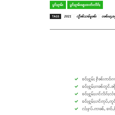
ပွင်ႈၵႂၢမ်း
ပွင်ႈၵႂၢမ်းၽူႈထတ်းလိၵ်ႈ
TAGS
2021
လိူၼ်သၢမ်မူၼ်း
ဝၼ်းမႃႇၶ
ၶဝ်ႈႁူမ်ႈ ႁဵၼ်းဢဝ်ၵ
ၶဝ်ႈႁူမ်ႈၵၢၼ်တူင်ႉၼို
ၶဝ်ႈႁူမ်ႈပၢင်လႅၵ်ႈလၢ
ၶဝ်ႈႁူမ်ႈပၢင်ဢုပ်ႇဢူဝ
လႆႈႁပ်ႉဢၢၼ်ႇ ၶၢဝ်ႇၶို