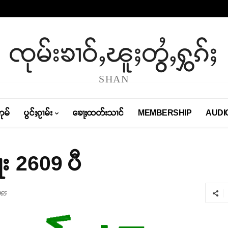
ၸုမ်းၶၢဝ်ႇၽူႈတွႆႇႁွၵ်ႈ
SHAN
တုမ်
ပွင်ႈၵႂၢမ်း
ၶေႃႈထတ်းသၢင်
MEMBERSHIP
AUDI
း 2609 ပီ
65