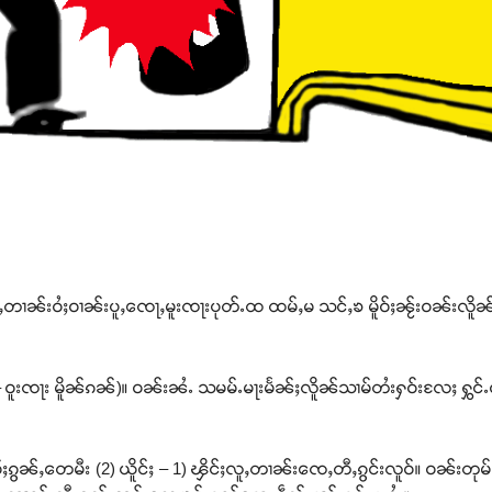
ူႇတၢၼ်းဝႆႈဝၢၼ်းပူႇၸေႃႇမူးၸႃးပုတ်ႉထ ထမ်ႇမ သင်ႇၶ မိူဝ်ႈၼႂ်းဝၼ်းလိူ
– ဝူးၸႃး မိူၼ်ၵၼ်)။ ဝၼ်းၼႆႉ သမမ်ႉမႃးမႅၼ်ႈလိူၼ်သၢမ်တႆးႁဝ်းလႄႈ ႁွင်ႉ
်ႈၵွၼ်ႇတေမီး (2) ယိူင်ႈ – 1) ၾိင်ႈလူႇတၢၼ်းၸေႇတီႇၵွင်းလူဝ်။ ဝၼ်းတုမ်း 