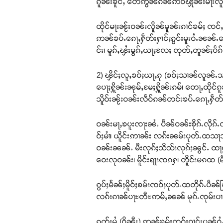
ၵူၼ်းၶူင်ႇ တေဢွၼ်ၵၼ်ဢဝ်ၾိုၼ်းမႃးလူႇ
ထိုင်မႃးၼႂ်းဝၼ်းလိူၼ်မူၼ်းၵၢင်ၶမ်ႈ
ဢၼ်ၶပ်ႉၵေႃႇႁဵတ်းႁၢင်ႈၵွင်းမူးဝႆႉၼၼ်ႉ
င်း၊ မူၵ်ႇၾႆးမွၵ်ႇယႃႈလႄႈ ၸုတ်ႇတူၼ်ႈပႅၵ်ႇ၊
2) ၾိင်ႈလူႇၶဝ်ႈယႃႇၵု (ၶဝ်ႈသၢၼ်လူၼ်ႉသ
ပေႃႈႁိူၼ်းၼုမ်ႇမႄႈႁိူၼ်းၵမ်၊ တေႃႇထို
သိူဝ်းၼႂ်းဝၼ်းလဵဝ်ၵၼ်တင်းၶပ်ႉၵေႃႇႁဵ
ဝၼ်းမႃႇၶပူးၸႃးၼႆႉ ပဵၼ်ဝၼ်းၶိုၵ်ႉလိုၵ
ဝ်ႈမၢႆ၊ ယိူင်းဢၢၼ်း လၵ်းၼမ်းပုတ်ႉထသႃ
ဝၼ်းၼၼ်ႉ မီးလုၵ်ႈသိသ်းလုၵ်ႈၼွင်ႉ ထႃဝ
ဝေးလုဝၼ်း၊ မိူင်းရႃးၸၵႁ၊ တိူင်းမၵထ (မီ
ၵွပ်ႈမႅၼ်ႈမိူဝ်ႈၶမ်းၸဝ်ႈပုတ်ႉထတိုၵ်
လၵ်းၵၢၼ်ပႃႊတီႊဢမ်ႇၼၼ် မုၵ်ႉၸုမ်းပၢၼ်မ
ၵူတ်းမႆ (ဝိၼီး) ဢၼ်ၶမ်းၸဝ်ႈဝၢင်းပၼ်ဝ