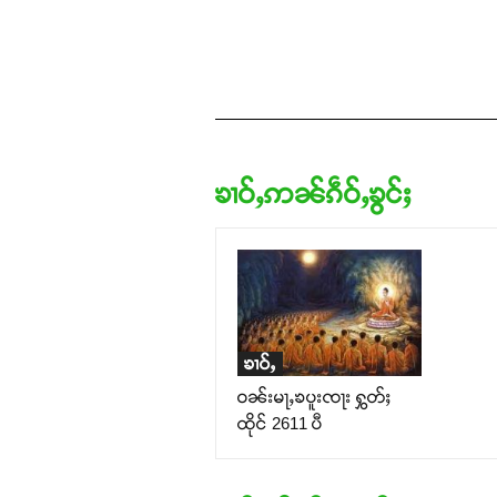
ၶၢဝ်ႇဢၼ်ၵဵဝ်ႇၶွင်ႈ
ၶၢဝ်ႇ
ဝၼ်းမႃႇၶပူးၸႃး ႁွတ်ႈ
ထိုင် 2611 ပီ