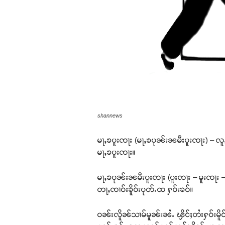
shannews
မႃႇၶပူးၸႃး (မႃႇၶပုၼ်းၼမီးပူးၸႃး) – လ
မႃႇၶပူးၸႃး။
မႃႇၶပုၼ်းၼမီးပူးၸႃး (ပူးၸႃး – မူးၸႃး 
တႃႇၸၢဝ်းၶိူဝ်းပုတ်ႉထ ႁဝ်းၶဝ်။
ဝၼ်းလိူၼ်သၢမ်မူၼ်းၼႆႉ ၾိင်ႈတႆးႁဝ်းမိူဝ