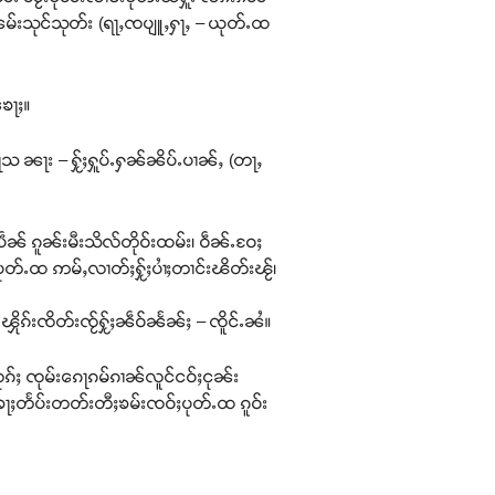
ူႈၼမ်းသုင်သုတ်း (ရႃႇၸပျူႇႁႃႇ – ယုတ်ႉထ
ၶေႃႈ။
ႃသ ၼႃး – ႁႂ်ႈႁူပ်ႉႁၼ်ၼိပ်ႉပၢၼ်ႇ (တႃႇ
ဵၼ် ၵူၼ်းမီးသိလ်တိုဝ်းထမ်း၊ ဝဵၼ်ႉဝႄႈ
ပုတ်ႉထ ဢမ်ႇလၢတ်ႈႁႂ်ႈပၢႆႈတၢင်းၽိတ်းၽႂ်၊
 ၾိုၵ်းၸိတ်းၸႂ်ႁႂ်ႈၼဵဝ်ၼႅၼ်ႈ – ၸိူင်ႉၼႆ။
ႈ ၸုမ်းၵေႃၵမ်ၵၢၼ်လူင်ငဝ်ႈငုၼ်း
ေႃႈတႅပ်းတတ်းတီႈၶမ်းၸဝ်ႈပုတ်ႉထ ၵူဝ်း