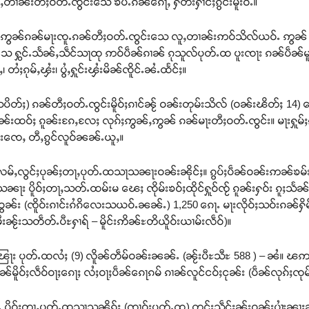
တၢၼ်းတီႈဝတ်ႉၸွင်းသေ ၶပ်ႉၵၼ်ၵေႃႇ ႁဵတ်းႁၢင်ႈၵွင်းမူးဝႆႉ။
 ၸင်ႇဢွၼ်ၵၼ်မႃးၸူႉၵၼ်တီႈဝတ်ႉၸွင်းသေ လူႇတၢၼ်းဢဝ်သိလ်ယဝ်ႉ ဢွၼ် ၵ
သေ ႁွင်ႉသႅၼ်ႇသဵင်သႃထု ဢဝ်ပဵၼ်ၵၢၼ် ၵုသူလ်ပုတ်ႉထ ပူးၸႃး ၵၼ်ပဵၼ်မူၼ်
 တႆႈၵုမ်ႇၾႆး၊ ပွႆႇႁူင်းၾႆးမိၼ်ၸိူင်ႉၼႆႉထႅင်ႈ။
ပိတ်ႈ) ၵၼ်တီႈဝတ်ႉၸွင်းမိူဝ်ႈၵၢင်ၼႂ် ဝၼ်းတုမ်းသိလ် (ဝၼ်းၽိတ်ႈ 14) သ
င်ၵူၼ်းထဝ်ႈ ၵူၼ်းၵႄႇလႄႈ လုၵ်ႈဢွၼ်ႇဢွၼ် ၵၼ်မႃးတီႈဝတ်ႉၸွင်း။ မႃးႁူမ
တ်းၸေႇ တီႇၵွင်လူဝ်ၼၼ်ႉယူႇ။
်ႉလမ်ႇလွင်ႈပုၼ်ႈတႃႇပုတ်ႉထသႃသၼႃးဝၼ်းၼိုင်ႈ။ ၵွပ်ႈပဵၼ်ဝၼ်းဢၼ်ၶမ်း
သၼႃး ပိူဝ်ႈတႃႇသတ်ႉထမ်းမ ၽေႈ ၸိုမ်းၶဝ်ႈထိုင်ႁူဝ်ၸႂ် ၵူၼ်းႁဝ်း ၵူႈ
ွၼ်း (ၸိူဝ်းၵၢင်းၵႆၵိလေးသယဝ်ႉၼၼ်ႉ) 1,250 ၵေႃႉ မႃးလိုဝ်ႈသဝ်းၵၼ်ႁ
းၼႂ်းသတဵတ်ႉပီႊႁၢရ် – မိူင်းဢိၼ်ႊတိယိူဝ်းယၢမ်းလဵဝ်)။
ႉပဵၼ်ၽြႃး ပုတ်ႉထလႆႈ (9) လိူၼ်တဵမ်ဝၼ်းၼၼ်ႉ (ၼႂ်းပီႊသီႊ 588 ) – ၼႆ
ိူဝ်ႈလဵဝ်ဝႃႈၵေႃႈ လႆႈဝႃႈပဵၼ်ၵေႃၵမ် ၵၢၼ်လူင်ငဝ်ႈငုၼ်း (ပဵၼ်လုၵ်ႈၸုမ်း
ႆႉ ပိူဝ်ႈတႃႇပုတ်ႉထသႃသၼိၵ်ႈ (ၸၢဝ်းပုတ်ႉထ) တင်းသဵင်ႈၼႂ်းဝၼ်းပၢႆးၼႃႈ