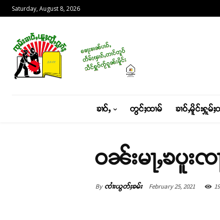
Saturday, August 8, 2026
ၶၢဝ်ႇ
တွင်ႈထၢမ်
ၶၢဝ်ႇမိူင်းႁူမ်ႈ
ဝၼ်းမႃႇၶပူးၸႃ
By
February 25, 2021
19
ၸၢႆးယွတ်ႈၶမ်း