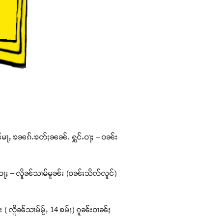
ၼ်မႃႇ ၶၼၵ်ႉၶတ်ႈၼၼ်ႉ ႁွင်ႉဝႃႈ – ဝၼ်း
ဝႃႈ – လိူၼ်သၢမ်မူၼ်း (ဝၼ်းသိလ်လူင်)
( လိူၼ်သၢမ်မႂ်ႇ 14 ၶမ်ႈ) ၵူၼ်းဝၢၼ်ႈ