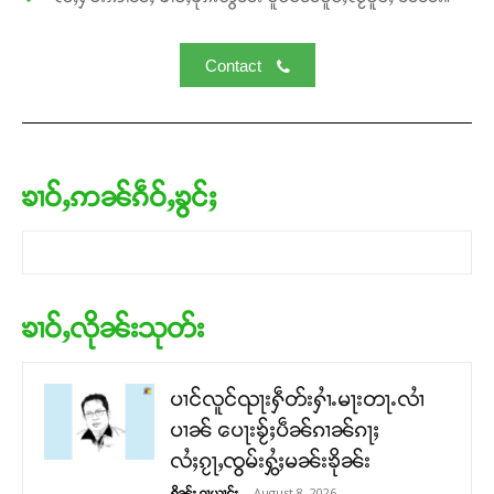
Contact
ၶၢဝ်ႇဢၼ်ၵဵဝ်ႇၶွင်ႈ
ၶၢဝ်ႇလိုၼ်းသုတ်း
ပၢင်လူင်ၺႃးႁဵတ်းႁၢႆႉမႃးတႃႉလၢႆ
ပၢၼ် ​​ပေႃးၶႂ်ႈပဵၼ်ၵၢၼ်ၵႃႈ
လႆႈၵႂႃႇၸွမ်းႁွႆႈမၼ်းၶိုၼ်း
-
August 8, 2026
ႁိုၼ်း ၵႃယၢင်း