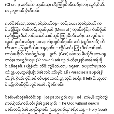
(Church) ၵၼ်သေ ယွၼ်းသူး တီႈၽြႃးပဵၼ်ၸဝ်ႈလႄႈ သူင်ႇမဵတ်ႉ
တႃႇၸူးၵၼ် ႁဵတ်းၼႆ။
ဢဝ်ပိုၼ်းသႃႇသၼႃႇၶရိသ်ႉတ်ဝႃႈ− ၸဝ်ႈယေႊသုၶရိသ်ႉတ် ဢ
မ်ႇၸႂ်ၽြႃး၊ ပဵၼ်ၸဝ်ႈတူၼ်မုၼ် (Messiah) တူၼ်ၼိုင်ႈ။ ပဵၼ်မိူၼ်
လုၵ်ႈၽြႃးပဵၼ်ၸဝ်ႈဢၼ်တၢင်တူဝ် ၽြႃးပဵၼ်ၸဝ်ႈသေ လူင်းမႃး
သွၼ် ၵူၼ်းလုမ်ႈၾႃႉလႄႈ လႆႈဝႃႈပဵၼ်ၵူၼ်း ၵၢင် (ၽွင်းတၢင်) တိ
တ်းတေႃႇၽြႃးတိတ်းတေႃႇၵူၼ်း − ၸိူင်ႉၼႆ။ ၽြႃးပဵၼ်ၸဝ်ႈၼႆႉ
ၸၢဝ်းၶရိသ်ႉတ်ၶဝ်ႁွင်ႉဝႃႈ − ၵွတ်ႉ (God) ၼႆသေ မီးၸိုဝ်ႈတႄႉဝႃႈ−
ၸဝ်ႈယေႊႁူဝ်ႊဝႃႊ (Yehowah) ၼႆ၊ ယူႇဝႆႉတီႈႁေႃဝိမၢၼ်းၼႂ်းမိူ
င်းၽီၼုၼ်ႉ။ ၽႂ်ႁဵတ်း လီမီးၸႂ်မဵတ်ႉတႃႇ၊ ၵရုၼႃႇ ပေႃးတၢႆမႃးတေ
လႆႈၵႂႃႇယူႇၸွမ်းၽြႃးပဵၼ်ၸဝ်ႈတီႈမိူင်းၽီ (Paradise)။ ပေႃးၽႂ်ႁဵ
တ်းႁၢႆႉ ႁဵတ်း မိူၵ်ႈၼႆ တၢႆမႃးတေလႆႈၵႂႃႇတူၵ်းၼရၢႆး (Hell) မီးယူႇတၢ
င်းတႂ်ႈလိၼ်မိူင်းလူင်ၼၼ်ႉ မိူၼ်ၵၼ်။
ပိုၼ်းမၢင်ၽိုၼ်တႅမ်ႈဝႃႈ− ၽြႃးယေႊႁူဝ်ႊဝႃႊ− ၼႆႉ ဢမ်ႇမီးတူဝ်ၸႂ်၊
ဢမ်ႇၵိူတ်ႇဢမ်ႇတၢႆ မိူၼ်ၵူၼ်းႁဝ်း (The God without dead)။
မၼ်းၸဝ်ႈပဵၼ်မႁႃဝိၺၢၼ်း (ထႃႇဝရဝိၺၢၼ်ႇတေႃႇ− Holly Soul)