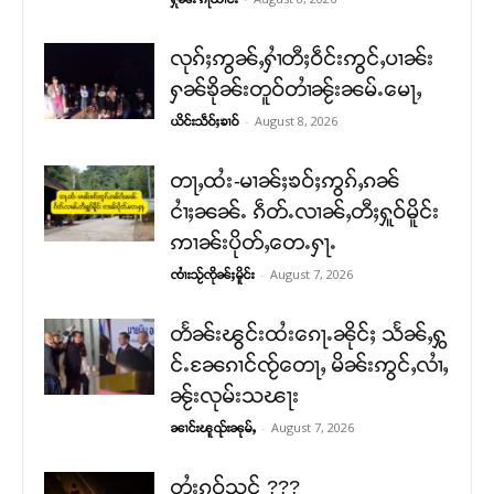
လုၵ်ႈဢွၼ်ႇႁၢႆတီႈဝဵင်းဢွင်ႇပၢၼ်း
ႁၼ်ၶိုၼ်းတူဝ်တၢႆၼႂ်းၼမ်ႉမေႃႇ
-
August 8, 2026
ယိင်းသဵဝ်ႈၶၢဝ်
တႃႇထႆး-မၢၼ်ႈၶဝ်ႈဢွၵ်ႇၵၼ်
ငၢႆႈၼၼ်ႉ ၵဵတ်ႉလၢၼ်ႇတီႈႁူဝ်မိူင်း
ဢၢၼ်းပိုတ်ႇတေႉႁႃႉ
-
August 7, 2026
ၸၢႆးသႂ်ၸိုၼ်ႈမိူင်း
တႅၼ်းၽွင်းထႆးၵေႃႉၼိုင်ႈ သႅၼ်ႇႁွ
င်ႉၼႄၵၢင်ၸႂ်တေႃႇ မိၼ်းဢွင်ႇလၢႆႇ
ၼႂ်းလုမ်းသၽႃး
-
August 7, 2026
ၼၢင်းၽူၺ်းၼုမ်ႇ
တႆးၵူဝ်သင် ???