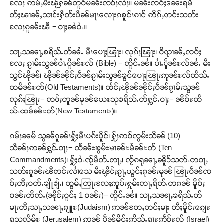
လႄႈ ဢမ်ႇမီးၽႂ်ႁၼ်တူဝ်မၼ်းၸဝ်ႈလႆႈ။ မၼ်းၸဝ်ႈၼေးရမိ
တ်ႈၽၢၼ်ႇသၢင်းႁဵတ်းပဵၼ်မႃးလေႃးၵၶူင်းၵၢင် ဢိၵ်ႇတင်းသတ်း
လႄႈၵူၼ်းၽီ − ဝႃႈၼႆဝႆႉ။
သႃႇသၼႃႇၶရိသ်ႉတ်ၼႆႉ မီးပေႃႈၽြႃး၊ လုၵ်ႈၽြႃး၊ ဝိၺၢၼ်ႇၸဝ်ႈ
လႄႈ ၵႂၢမ်းသွၼ်ပၢႆႉပိူၼ်ႊလ် (Bible) − ၸိူင်ႉၼႆ။ ပၢႆႉပိူၼ်ႊလ်ၼႆႉ မီး
သွင်ၽိုၼ်၊ ၽိုၼ်ၼိုင်ႈပဵၼ်ၵႂၢမ်းသွၼ်ၶွင်ပေႃႈၽြႃးဢူၼ်ႊလ်ထႅသ်ႉ
ထမႅၼ်ႊတ်(Old Testaments)။ ထႅင်ႈၽိုၼ်ၼိုင်ႈပဵၼ်ၵႂၢမ်းသွၼ်
လုၵ်ႈၽြႃး− ၸဝ်ႈတူၼ်မုၼ်ယေႊသုၶရိသ်ႉတ်ႁွင်ႉဝႃႈ− ၼိဝ်ႊထႅ
သ်ႉထမႅၼ်ႊတ်(New Testaments)။
ၵမ်ႈၼမ် သွၼ်ၵူၼ်းႁႂ်ႈမီးပၵ်းပိူင်၊ ႁႂ်ႈဢဝ်ၸွမ်းသိၼ် (10)
သဵၼ်ႈဢၼ်ႁွင်ႉဝႃႈ− ထႅၼ်ႊၶွမ်ႊမၢၼ်ႊမႅၼ်ႊတ် (Ten
Commandments)၊ ႁႂ်ႈဝႆႉၸႂ်မဵတ်ႉတႃႇ၊ ၸႂ်ၵရုၼႃႇၼိူဝ်သတ်ႉတဝႃႇ
သတ်းၵူၼ်းၽီတင်းလၢႆသေ မီးၾိင်ႈၵႂႃႇယွင်ႈၵုၼ်းမုၼ် ၽြႃးပဵၼ်ၸ
ဝ်ႈတီႈဝတ်ႉၶျိူၶျ်ႉ၊ ထွမ်ႇတြႃးလႄႈဢူပ်းႁုမ်းၸႃႇရိတ်ႉတၵၼ် မိူဝ်ႈ
ဝၼ်းတိၸ်ႉ(ၼိုင်ႈဝူင်ႈ 1 ဝၼ်း)− ၸိူင်ႉၼႆ။ သႃႇသၼႃႇၶရိသ်ႉတ်
မႃးတီႈသႃႇသၼႃႇၵျူႊ(Judaism) ဢၼ်တႄႇတင်ႈမႃး တီႈမိူင်းၵျေႊ
ရုသလႅမ်ႊ (Jerusalem) ဢၼ် ပဵၼ်မိူင်းဢိသ်ႉရႃႊဢဵဝ်ႊလ် (Israel)