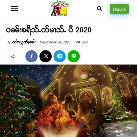
Donate
ဝၼ်းၶရိသ်ႉတ်မၢသ်ႉ ပီ 2020
December 24, 2020
892
By
ၸၢႆးယွတ်ႈၶမ်း