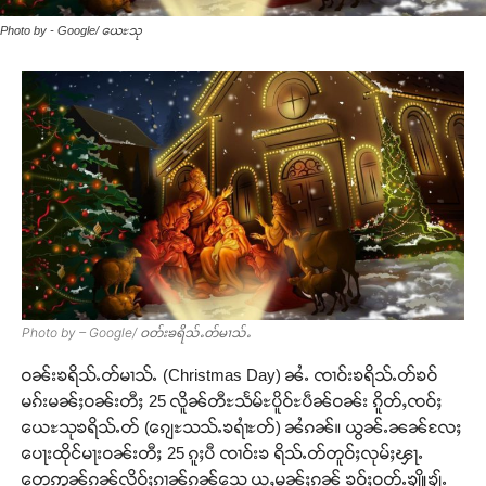
Photo by - Google/ ယေႊသု
Photo by – Google/ ဝတ်းၶရိသ်ႉတ်မၢသ်ႉ
ဝၼ်းၶရိသ်ႉတ်မၢသ်ႉ (Christmas Day) ၼႆႉ ၸၢဝ်းၶရိသ်ႉတ်ၶဝ်
မၵ်းမၼ်ႈဝၼ်းတီႈ 25 လိူၼ်တီႊသႅမ်ႊပိူဝ်ႊပဵၼ်ဝၼ်း ၵိူတ်ႇၸဝ်ႈ
ယေႊသုၶရိသ်ႉတ် (ၵျေႊသသ်ႉၶရၢႆႊတ်) ၼႆၵၼ်။ ယွၼ်ႉၼၼ်လႄႈ
ပေႃးထိုင်မႃးဝၼ်းတီႈ 25 ၵူႈပီ ၸၢဝ်းၶ ရိသ်ႉတ်တူဝ်ႈလုမ်ႈၾႃႉ
တေဢွၼ်ၵၼ်လိုဝ်ႈၵၢၼ်ၵၼ်သေ ယူႇမူၼ်ႈၵၼ် ၶဝ်ႈဝတ်ႉၶျိူၶျ်ႉ