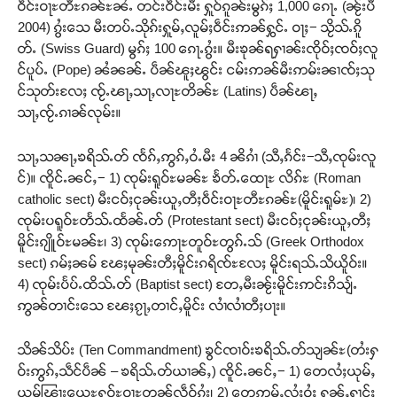
ဝဵင်းဝႃႊတီႊၵၼ်ႊၼႆႉ တင်းဝဵင်းမီး ႁူဝ်ၵူၼ်းမွၵ်ႈ 1,000 ၵေႃႉ (ၼႂ်းပီ
2004) ၵွႆးသေ မီးတပ်ႉသိုၵ်းႁူမ်ႇလူမ်ႈဝဵင်းဢၼ်ႁွင်ႉ ဝႃႈ− သႂိသ်ႉၵိူ
တႃႇႁႂ်ႈသဵင်ၵၢင်ၸႂ်ၵူၼ်းမိူင်း ၵူႈတီႈၵူႈလႅၼ်ပေႃးတေၸွ
တ်ႉ (Swiss Guard) မွၵ်ႈ 100 ၵေႃႉၵွႆး။ မီးၶုၼ်ရႁၢၼ်းၸိုဝ်ႈၸဝ်ႈလူ
တ်ႇ တူဝ်ႈလုမ်ႈၾႃႉၼၼ်ႉ ၶဝ်ႈႁူမ်ႈၵမ်ႉထႅမ် ၸုမ်းၶၢ
င်ပူပ်ႉ (Pope) ၼႆၼၼ်ႉ ပဵၼ်ၽူႈၽွင်း ငမ်းဢၼ်မီးဢမ်းၼၢၸ်ႈသု
ဝ်ႇၽူႈတွႆႇႁွၵ်ႈ လႆႈယူႇၶႃႈဢေႃႈ။
င်သုတ်းလႄႈ ၸႂ်ႉၽႃႇသႃႇလႃႊတိၼ်ႊ (Latins) ပဵၼ်ၽႃႇ
သႃႇၸႂ်ႉၵၢၼ်လုမ်း။
Donate Now
သႃႇသၼႃႇၶရိသ်ႉတ် ၸႅၵ်ႇဢွၵ်ႇဝႆႉမီး 4 ၼိၵၢႆ (သီႇၵႅင်း−သီႇၸုမ်းလူ
င်)။ ၸိူင်ႉၼင်ႇ− 1) ၸုမ်းရူဝ်ႊမၼ်ႊ ၶႅတ်ႉထေႃႊ လိၵ်ႊ (Roman
catholic sect) မီးငဝ်ႈငုၼ်းယူႇတီႈဝဵင်းဝႃႊတီႊၵၼ်ႊ(မိူင်းရူမ်ႊ)၊ 2)
ၸုမ်းပရူဝ်ႊတႅသ်ႉထႅၼ်ႉတ် (Protestant sect) မီးငဝ်ႈငုၼ်းယူႇတီႈ
မိူင်းၵျိူဝ်ႊမၼ်ႊ၊ 3) ၸုမ်းဢေႃႊတူဝ်ႊတွၵ်ႉသ် (Greek Orthodox
sect) ၵမ်ႈၼမ် ၽႄႈမုၼ်းတီႈမိူင်းၵရိၸ်ႊလႄႈ မိူင်းရသ်ႉသိယိူဝ်း။
4) ၸုမ်းပႅပ်ႉထိသ်ႉတ် (Baptist sect) တႄႇမီးၼႂ်းမိူင်းဢင်းၵိသျ်ႉ
ဢွၼ်တၢင်းသေ ၽႄႈၵႂႃႇတၢင်ႇမိူင်း လၢႆလၢႆတီႈပႃး။
သိၼ်သိပ်း (Ten Commandment) ၶွင်ၸၢဝ်းၶရိသ်ႉတ်သျၼ်ႊ(တႆးႁ
ဝ်းဢွၵ်ႇသဵင်ပဵၼ် – ၶရိသ်ႉတ်ယၢၼ်ႇ) ၸိူင်ႉၼင်ႇ− 1) တေလႆႈယုမ်ႇ
ယမ်ၽြႃးယေႊႁူဝ်ႊဝႃႊတူၼ်လဵဝ်ၵွႆး၊ 2) တေဢမ်ႇလႆႈဝႆႈ ႁုၼ်ႇႁၢင်ႈ