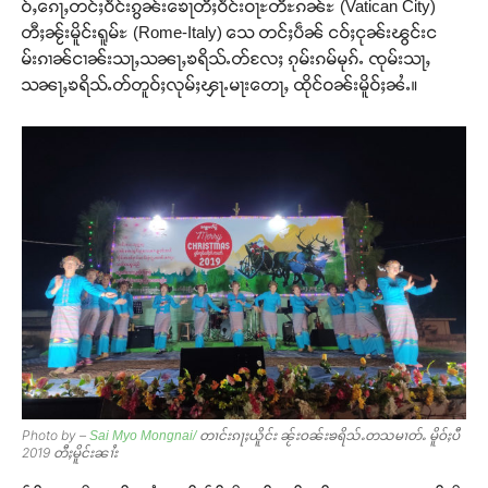
ဝ်ႇၵေႃႇတင်ႈဝဵင်းၵွၼ်းၶေႃတီႈဝဵင်းဝႃႊတီႊၵၼ်ႊ (Vatican City)
တီႈၼႂ်းမိူင်းရူမ်ႊ (Rome-Italy) သေ တင်ႈပဵၼ် ငဝ်ႈငုၼ်းၽွင်းင
မ်းၵၢၼ်ငၢၼ်းသႃႇသၼႃႇၶရိသ်ႉတ်လႄႈ ၵုမ်းၵမ်မုၵ်ႉ ၸုမ်းသႃႇ
သၼႃႇၶရိသ်ႉတ်တူဝ်ႈလုမ်ႈၾႃႉမႃးတေႃႇ ထိုင်ဝၼ်းမိူဝ်ႈၼႆႉ။
Photo by –
တၢင်းၵႃႈယိူင်း ၼႂ်းဝၼ်းၶရိသ်ႉတသမၢတ်ႉ မိူဝ်ႈပီ
Sai Myo Mongnai/
2019 တီႈမိူင်းၼၢႆး
Support SHAN