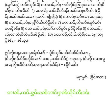
(ယူၵ်ႉတု) တင်းလူင်၊ 3) တေဢမ်ႇလႆႈ ဢဝ်ၸိုဝ်ႈၽြႃးသေ လၢတ်ႈပႅ
တ်ႈလၢတ်ႈလႅၼ်၊ 4) တေလႆႈ ဢဝ်သိၼ်ၼႂ်းဝၼ်းဢႃးတိၸ်ႉ (လို
ဝ်ႈၵၢၼ်ငၢၼ်းသေ ၵႂႃႇဝတ်ႉ ၶျိူၶျ်ႉ)၊ 5) တေလႆႈလုမ်းလႃးပေႃႈမႄႈ၊
6) တေဢမ်ႇလႆႈၶႃႈႁႅမ်သၢႆၸႂ်ပိူၼ်ႈ၊ 7) တေဢမ်ႇလႆႈၵဝ်းၽူဝ်ၵဝ်း
မေးပိူၼ်ႈ၊ 8) တေ ဢမ်ႇလႆႈလၵ်ႉဢဝ်ၶူဝ်း ၶွင်ပိူၼ်ႈ၊ 9) တေဢမ်ႇ
လႆႈလၢတ်ႈပႅတ်ႈလႅၼ်ပိူၼ်ႈ၊ 10) တေဢမ်ႇလႆႈဝႆႉၸႂ်ၶီႈၵေႉႁေႃတႃ
ပိူၼ်ႈ − ၼႆယူႇ။
ႁူဝ်ၸႂ်သႃႇသၼႃႇၶရိသ်ႉတ် − ပိူင်လူင်မၼ်းပဵၼ်မဵတ်ႉတႃႇ
(ဝႆႉၸႂ်ႁၵ်ႉပႅင်းၼိူဝ်သတ်ႉတဝႃႇတင်းသဵင်ႈ)၊ ၵရုၼႃႇ (ဝႆႉၸႂ် ဢေးလူ
လႄႈၸွႆႈထႅမ်သတ်ႉတဝႃႇတင်းသဵင်ႈ) − ၸိူင်ႉၼႆ။
မႁႃမုင်ႉ (မိူင်းၸႄႈ)
ဢၢၼ်ႇယဝ်ႉႁူမ်ႈပၼ်တၢင်းႁၼ်ထိုင်တီႈၼႆႈ