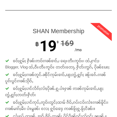
promotion
SHAN Membership
19
169
฿
฿
/mo
ၶဝ်ႈႁူမ်ႈ ႁဵၼ်းဢဝ်ၵၢၼ်ၶၢဝ်ႇ၊ ရေႊတီႊဢူဝ်ႊ၊ ထႆႇႁၢင်ႈ၊
Blogger, Vlog ထႆႇဝီႊတီႊဢူဝ်ႊ တတ်းတေႃႇ ႁဵတ်းဢွၵ်ႇ ပိုၼ်ၽႄႈ
ၶဝ်ႈႁူမ်ႈၵၢၼ်တူင်ႉၼိုင်ၸုမ်းၶၢဝ်ႇၽူႈတွႆႇႁွၵ်ႈ ၼႂ်းၶၵ်ႉၵၢၼ်
ပူၵ်းပွင်ၵၢၼ်သိုဝ်ႇ
ၶဝ်ႈႁူမ်ႈပၢင်လႅၵ်ႈလၢႆႈပိုၼ်ႉႁူႉပၢႆးႁၼ် ဢၼ်ၸုမ်းၶၢဝ်ႇၽူႈ
တွႆႇႁွၵ်ႈၸတ်းႁဵတ်း
ၶဝ်ႈႁူမ်ႈပၢင်ဢုပ်ႇဢူဝ်းတွင်ႈထၢမ် ၵဵဝ်ႇၵပ်းငဝ်းလၢႆးၵၢၼ်မိူင်း၊
ၵၢၼ်မၢၵ်ႈမီး၊ ပၢႆးမွၼ်း လႄႈ ႁူဝ်ၶေႃႈ ဢၼ်ၶႂ်ႈႁူႉၶႂ်ႈငိၼ်း။
လႆႈႁပ်ႉဢၢၼ်ႇ ၶၢဝ်ႇၶိုၵ်ႉတွၼ်း ပိူင်ပဵၼ်ဝူင်ႈလႂ်ဝူင်ႈ ၼၼ်ႉ။