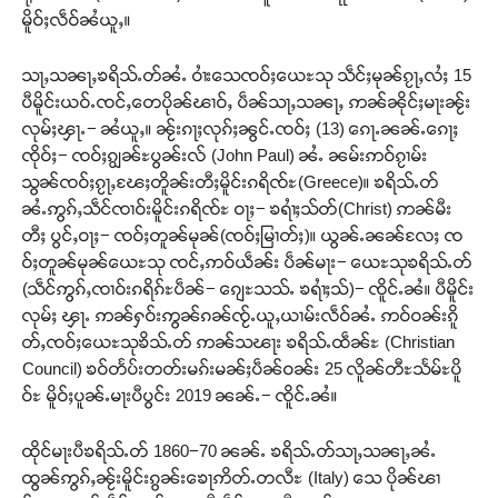
မိူဝ်ႈလဵဝ်ၼႆယူႇ။
သႃႇသၼႃႇၶရိသ်ႉတ်ၼႆႉ ဝၢႆးသေၸဝ်ႈယေႊသု သဵင်ႈမုၼ်ၵႂႃႇလႆႈ 15
ပီမိူင်းယဝ်ႉၸင်ႇတေပိုၼ်ၽၢဝ်ႇ ပဵၼ်သႃႇသၼႃႇ ဢၼ်ၼိုင်ႈမႃးၼႂ်း
လုမ်ႈၾႃႉ− ၼႆယူႇ။ ၼႂ်းၵႃႈလုၵ်ႈၼွင်ႉၸဝ်ႈ (13) ၵေႃႉၼၼ်ႉၵေႃႈ
ၸိုဝ်ႈ− ၸဝ်ႈၵျွၼ်ႊပွၼ်းလ် (John Paul) ၼႆႉ ၼမ်းဢဝ်ၵႂၢမ်း
သွၼ်ၸဝ်ႈၵႂႃႇၽႄႈတိူၼ်းတီႈမိူင်းၵရိၸ်ႊ(Greece)။ ၶရိသ်ႉတ်
ၼႆႉဢွၵ်ႇသဵင်ၸၢဝ်းမိူင်းၵရိၸ်ႊ ဝႃႈ− ၶရၢႆႈသ်တ်(Christ) ဢၼ်မီး
တီႈ ပွင်ႇဝႃႈ− ၸဝ်ႈတူၼ်မုၼ်(ၸဝ်ႈမြၢတ်ႈ)။ ယွၼ်ႉၼၼ်လႄႈ ၸ
ဝ်ႈတူၼ်မုၼ်ယေႊသု ၸင်ႇဢဝ်ယဵၼ်း ပဵၼ်မႃး− ယေႊသုၶရိသ်ႉတ်
(သဵင်ဢွၵ်ႇၸၢဝ်းၵရိၵ်ႊပဵၼ်− ၵျေႊသသ်ႉ ၶရၢႆႈသ်)− ၸိူင်ႉၼႆ။ ပီမိူင်း
လုမ်ႈ ၾႃႉ ဢၼ်ႁဝ်းဢွၼ်ၵၼ်ၸႂ်ႉယူႇယၢမ်းလဵဝ်ၼႆႉ ဢဝ်ဝၼ်းၵိူ
တ်ႇၸဝ်ႈယေႊသုၶိသ်ႉတ် ဢၼ်သၽႃး ၶရိသ်ႉထဵၼ်ႊ (Christian
Council) ၶဝ်တႅပ်းတတ်းမၵ်းမၼ်ႈပဵၼ်ဝၼ်း 25 လိူၼ်တီႊသႅမ်ႊပိူ
ဝ်ႊ မိူဝ်ႈပူၼ်ႉမႃးပီပွင်း 2019 ၼၼ်ႉ− ၸိူင်ႉၼႆ။
ထိုင်မႃးပီၶရိသ်ႉတ် 1860−70 ၼၼ်ႉ ၶရိသ်ႉတ်သႃႇသၼႃႇၼႆႉ
ထွၼ်ဢွၵ်ႇၼႂ်းမိူင်းၵွၼ်းၶေႃဢိတ်ႉတလီႊ (Italy) သေ ပိုၼ်ၽၢ