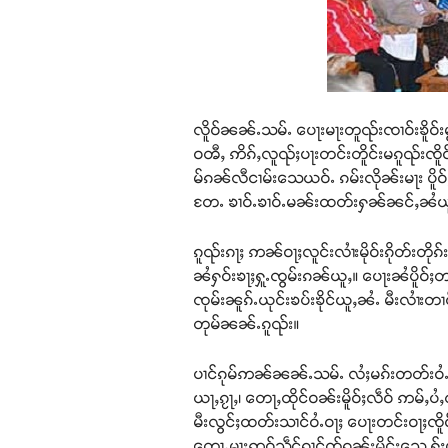
လိူဝ်ၼၼ်ႉသမ်ႉ ပေႃးမႃးတူၺ်းၸၢဝ်းၶိူဝ်းမ
ဝၻီႇ ဢိၵ်ႇလူၺ်ႈပႃးတင်းတိူင်းမၵူၺ်းၸိူ
မ်ၵၼ်လီငၢမ်းသေယဝ်ႉ ၵမ်းလိုၼ်းမႃး ပိူဝ်
တႄႉ ၶၢဝ်ႉၶၢဝ်ႉမၼ်းထတ်းႁၼ်ၼင်ႇၼႆယ
ၵူၺ်းၵႃႈ ဢၼ်ဝႃႈလူင်းလၢႆးမိုဝ်းၵိုတ်းတ
ၼႆႁဝ်းၶႃႈႁူႉၸွမ်းၵၼ်ယူႇ။ ပေႃးၼႆပိူဝ်ႈတ
ၸုမ်းၼူၵ်ႉယုင်းၶပ်းၶိုင်ယူႇၼႆႉ မီးလၢႆးတၢင
တုမ်ၼၼ်ႉၵူၺ်း။
ပၢင်ၵုမ်ဢၼ်ၼၼ်ႉသမ်ႉ လႆႈမၵ်းတတ်းဝႆႉဝႃ
ယႃႇၵႂႃႇ၊ တေႃႇထိုင်ဝၼ်းမိူဝ်ႈလဵဝ် ဢမ်ႇ
မီးလွင်ႈထတ်းသၢင်ဝႆႉဝႃႈ ပေႃးတင်းဝႃႈၸိူဝ်
တေႃႉမႃးဢဝ်သဵင်ၵၢင်ၸႂ်ၵူၼ်းမိူင်းသေ ႁႂ်ႈမ