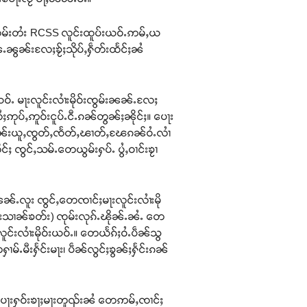
၊ ၸုမ်းတႆး RCSS လူင်းထူပ်းယဝ်ႉဢမ်ႇယ
ႄႉၼွၼ်းလႄႈၶႂ်ႈသိုပ်ႇႁဵတ်းထႅင်ႈၼႆ
ဝ်ႉ မႃးလူင်းလၢႆးမိုဝ်းၸွမ်းၼၼ်ႉလႄႈ
ပ်ႇဢူဝ်းငူပ်ႉငီႉၵၼ်တွၼ်ႈၼိုင်ႈ။ ပေႃး
ႈ မၼ်းယူႇၸွတ်ႇၸႅတ်ႇၽၢတ်ႇၽႄၵၼ်ဝႆႉလၢႆ
ႈ ၸွင်ႇသမ်ႉတေယွမ်းႁပ်ႉ ပွႆႇဝၢင်းၶႂၢ
ၼ်ႉလူး ၸွင်ႇတေၸၢင်ႈမႃးလူင်းလၢႆးမို
ၸုမ်းသၢၼ်ၶတ်း) ၸုမ်းလုၵ်ႉၽိုၼ်ႉၼႆႉ တေ
်းလၢႆးမိုဝ်းယဝ်ႉ။ တေယႅၵ်ႈဝႆႉပဵၼ်သွ
်ႉမီးႁႅင်းမႃး၊ ပဵၼ်လွင်ႈၶွၼ်ႈႁႅင်းၵၼ်
၊ ပေႃးႁဝ်းၶႃႈမႃးတူၺ်းၼႆ တေဢမ်ႇၸၢင်ႈ