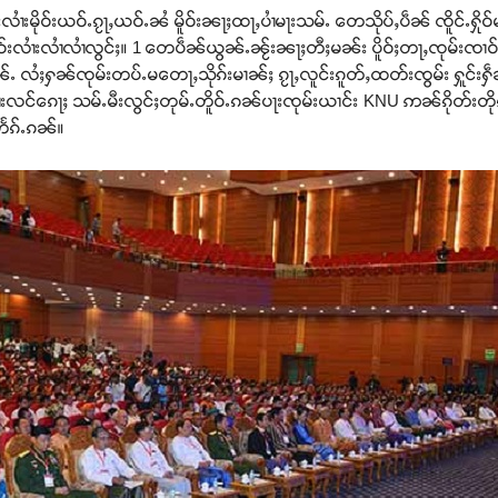
လၢႆးမိုဝ်းယဝ်ႉၵႂႃႇယဝ်ႉၼႆ မိူဝ်းၼႃႈထႃႇပၢႆမႃးသမ်ႉ တေသိုပ်ႇပဵၼ် ၸိူင်ႉႁို
ႈငဝ်းလၢႆးလၢႆလၢႆလွင်ႈ။ 1 တေပဵၼ်ယွၼ်ႉၼႂ်းၼႃႈတီႈမၼ်း ပိူဝ်ႈတႃႇၸုမ်းၸၢဝ
ၼၼ်ႉ လႆႈႁၼ်ၸုမ်းတပ်ႉမတေႃႇသိုၵ်းမၢၼ်ႈ ၵႂႃႇလူင်းၵူတ်ႇထတ်းၸွမ်း ႁူင်းႁ
်ၵေႃႈ သမ်ႉမီးလွင်ႈတုမ်ႉတိူဝ်ႉၵၼ်ပႃးၸုမ်းယၢင်း KNU ဢၼ်ၵိုတ်းတိုၵ်း
ႉတႅၵ်ႉၵၼ်။