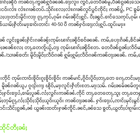
မ်းၽၢၵ်ႈၼိူဝ် ဢၼ်ဝႃႉဢွၼ်ႁူဝ်ၼၼ်ႉၶႃႈလူး၊ ၸွင်ႇတေပဵၼ်မူႇပဵၼ်ၵွၼ်ႈသ
ွမ်းငဝ်းလၢႆး လၢႆးၵၢၼ်တပ်ႉသိုၵ်းလႄႈလၢႆးၵၢၼ်လူင်ပွင်ၸိုင်ႈ ဢၼ်ပွႆႇ PC ၶ
ႄႈပႃးတင်းမိူင်းလႃး ၵႂႃႇဢုပ်ႇၵုမ်။ ၵမ်းၼိုင်ႈႁွင်ႉ ပီႈၼွင်ႉၶၢင်သေဢုပ်ႇၵု
ၢမ်ႈႁဵတ်းမႃးၶၢဝ်းတၢင်း 40-50 ပီ ဢၼ်ႁဝ်းၶႃႈလႆႈႁူပ်ႉထူပ်းမႃး။
 လွင်ႈၶွၼ်ႈႁႅင်းၵၼ်ၼႂ်းၸုမ်းၽၢၵ်ႈၼိူဝ်ၶဝ်ၼၼ်ႉ ဢမ်ႇပေႃးၵႅၼ်ႇၶႅင
်ႈၼၼ်လႄႈ တႃႇတေၸႂ်ယႂ်ႇဝႃႈ ၸုမ်းၽၢၵ်ႈၼိူဝ်တႄႉ တေပဵၼ်ၵွၼ်ႈလဵဝ်မမ်ႈ
/သၢၼ်ၶတ်း မိူဝ်ႈမိူဝ်ႈလဵဝ်ၵၼ် ႁူမ်ႈႁူမ်ႈလဵဝ်ၵၼ်ဢၼ်ဝႃႈၼၼ်ႉ ဢမ်ႇပေ
ုင် ၸုမ်းၸၢဝ်းၶိူဝ်းၵူႈၶိူဝ်းၶိူဝ်း ဢၼ်မၢင်ႇၵိူဝ်းပိူဝ်ႈတႃႇတေ ၵေႃႇတင်ႈမႃ
် မိူၼ်ၵၼ်ယူႇ၊ ၵူၺ်းၵႃႈ ၽိူဝ်ႇမႃးလူင်းႁဵတ်းတႄႉမႃးသမ်ႉ ၵမ်ႈၼမ်ၼမ်တူ
ူဝ်ႈႁဝ်းၶႃႈပႆႇၶၢမ်ႈပူၼ်ႉလႆႈလွၵ်းဢၼ်ၼႆႉၸိုင် တႃႇတေတေႃႇသူႈ တႃႇတေႁူၺ်းႁ
ူမ်ႈတုမ်ၵႂႃႇလႆႈသိုဝ်ႈသိုဝ်ႈယူဝ်းယူဝ်း ဢၼ်ဝႃႈၼၼ်ႉ ႁဝ်းၶႃႈပႆႇၸၢင်ႈမုင်ႈမ
င်းသဵင်ႈၵွၼ်ႇၼႆ ယွၼ်းထတ်းႁၼ်ၸိူင်ႉၼင်ႇၼႆသေ ၶွတ်ႇယွတ်ႈပၢႆၵႂၢမ်းတီႈ
ိုင်တီႈၼႆႈ