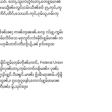
ေယဝ်ႉ တေႃႇသူႈလႆႈပိူဝ်ႈတႃႇတေႁူမ်ႈၵၼ်
ွမ်ႊမသျိၼ်ႊလွင်ႈငမ်းယဵၼ်ၶဝ် ၵႂႃႇဢုပ်ႇဢူ
မ်၊ ၸႅၵ်ႇထႅၵ်ႇသေယဝ်ႉဢုပ်ႇၵုမ်ယူႇၵမ်းၸု
်ၼႅၼ်ႈၼႃ ဢၼ်ဝႃႈၼၼ်ႉၵေႃႈ လႆႈႁူႉၸွမ်း
လဵဝ်သေ မႃးလူင်းလၢႆးမိုဝ်းႁူမ်ႈၵၼ်၊ ဢ
ႃးမီးတၢင်းတီႈၸႂ်ယႂ်ႇၼႆ ႁဝ်းၶႃႈထ
းမိူင်းႁူမ်ႈတုမ်ၸိုၼ်ႈၸၢင်ႇ Federal Union
ၺ်းပုၼ်ႈတႃႇၸုမ်းၸၢဝ်းၽႂ်မၼ်း၊ ပုၼ်ႈ
ွင်ႉပီႈၼွင်ႉမၢၼ်ႈ ႁႂ်ႈမီးမႃးၼမ်ႉၸႂ်မိူ
ွင်းၵွၼ်ႇ။ ၵူႈပႃႈၵူႈၾၢႆႇတေလႆႈႁူမ်ႈမႄးၼ
ၼႆႈ၊ မႂ်ႇသုင်ၶႃႈ။