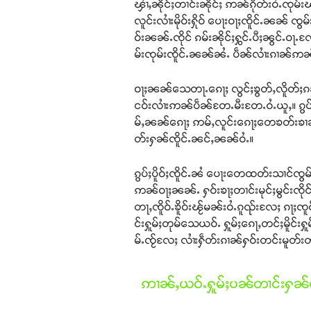
ၾၢႆႇၼိုင်ႈတၢင်းၼိုင်ႈ ဢၼ်ၵိုတ်းဝႆႉၸု
လူင်းလၢႆးမိုဝ်းႁိုဝ် ပေႃးဝႃႈၸိူင်ႉၼၼ် ၸ
ဝ်းၼၼ်ႉၸိုင် ၵမ်းၼိုင်ႈႁွင်ႉပီႈၼွင်ႉဝႃႉလ
မ်းၸုမ်းၸိူင်ႉၼၼ်ၼႆႉ ပဵၼ်လၢႆးၵၢၼ်ဢၼ်ယ
ဝႃႈၼၼ်သေတႃႉၵေႃႈ လွင်ႈၶွတ်ႇလိူတ်ႈၵၼ်
ငဝ်းလၢႆးဢၼ်ပဵၼ်တႄႉမီးတႄႉဝႆႉယူႇ။ ၵွပ
မ်ႇၼၼ်ၵေႃႈ ဢမ်ႇလူင်းၵေႃႈတေၶတ်းၶၢၼ်ႉ
တ်းႁၼ်ၸိူင်ႉၼင်ႇၼၼ်ဝႆႉ။
ၵွပ်ႈပိူဝ်ႈၸိူင်ႉၼႆ ပေႃးတေထတ်းသၢင်ၸွမ်းၸိ
ဢၼ်ဝႃႈၼၼ်ႉ ႁဝ်းၶႃႈတၢင်းမုင်ႈမွင်းၸိုင
တႃႇၸိူဝ်ႉၶိူဝ်းၽႂ်မၼ်းဝႆႉၵူၺ်းလႄႈ ၵႃႈၸ
င်းႁူမ်ႈတုမ်သေယဝ်ႉ ႁူမ်ႈၵေႃႇတင်ႈမိူင်းႁ
မ်ႉၸႂ်လႄႈ လၢႆးႁဵတ်းၵၢၼ်ႁဝ်းတင်းမူတ်းတ
ဢၢၼ်ႇယဝ်ႉႁူမ်ႈပၼ်တၢင်းႁၼ်ထ