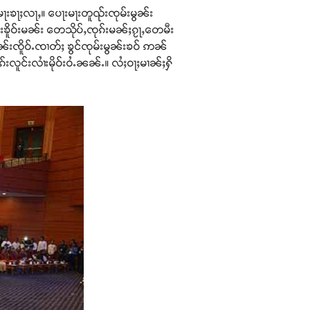
ဝ်မႃးၶႃႈလႃႇ။ ပေႃးမႃးတူၺ်းၸုမ်းမွၼ်း
်းၶိူဝ်းမၼ်း တေသိုပ်ႇၸုၵ်းမၼ်ႈၵႂႃႇတေမီး
ဵၼ်းၸိူဝ်ႉၸၢတ်ႈ ၶွင်ၸုမ်းမွၼ်းၶဝ် ဢၼ်
လူင်းလၢႆးမိုဝ်းဝႆႉၼၼ်ႉ။ လႆႈဝႃႈမၢၼ်ႈႁိ