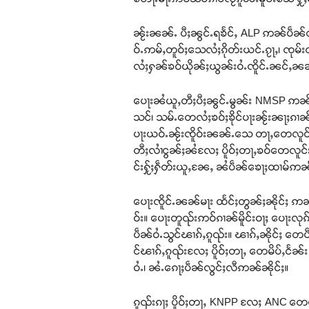
ၼႂ်းၼၼ်ႉ ပီႈၼွင်ႉရၶႅင်ႇ ALP ဢၼ်ပဵၼ်ၸု
ဝ်ႉဢမ်ႇတူဝ်ႈသေလႆႈၵိုတ်းယင်ႉၵႂႃႇ၊ ၸုမ်း
လႆႈႁၼ်ၶဝ်ယိုၼ်ႈယွၼ်းဝႆႉၸိူင်ႉၼင်ႇၼ
ပေႃးၼႆယူႇတီႈပီႈၼွင်ႉမွၼ်း NMSP ဢၼ်လူ
သင်၊ သမ်ႉတေလႆႈၶဝ်ႈၶိုင်ပႃးၼႂ်းၼႃႈၵၢ
ပႃးယဝ်ႉၼႂ်းၸိူဝ်းၼၼ်ႉသေ တႃႇတေလူင်းထ
တီႈလၢႆငွၼ်ႈၼႆလႄႈ ပိူဝ်ႈတႃႇၶဝ်တေလူင်းထူ
င်းႁႂ်ႈႁဵတ်းယူႇၼႄႇ ၼႆပဵၼ်ၶေႃႈထၢမ်ဢၼ်
ပေႃးၸိူင်ႉၼၼ်မႃး ထႅင်ႈတွၼ်ႈၼိုင်ႈ ဢ
ဝ်း။ ပေႃးတူၺ်းဢဝ်ၵၢၼ်မိူင်းဝႃႈ ပေႃးလုၵ
ပဵၼ်ဝႆႉသွင်ၽၢၵ်ႇၵူၺ်း။ ၽၢၵ်ႇၼိုင်ႈ တ
င်ၽၢၵ်ႇၵူၺ်းလႄႈ ပိူဝ်ႈတႃႇ တေမိပ်ႇငႅၼ်း
ဝႆႉ၊ ၼႆႉၵေႃႈပဵၼ်လွင်ႈလီဢၼ်ၼိုင်ႈ။
ၵူၺ်းၵႃႈ ပိူဝ်ႈတႃႇ KNPP လႄႈ ANC တေမႃ