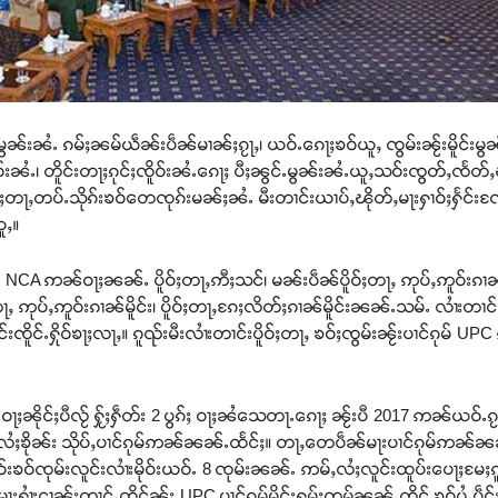
ွၼ်းၼႆႉ ၵမ်ႈၼမ်ယဵၼ်းပဵၼ်မၢၼ်ႈၵႂႃႇ၊ ယဝ်ႉၵေႃႈၶဝ်ယူႇ ၸွမ်းၼႂ်းမိူင်းမွ
ဝ်းၼႆႉ၊ တိူင်းတႃႈၵုင်ႈၸိူဝ်းၼႆႉၵေႃႈ ပီႈၼွင်ႉမွၼ်းၼႆႉယူႇသဝ်းၸွတ်ႇၸႅ
ႈတႃႇတပ်ႉသိုၵ်းၶဝ်တေၸုၵ်းမၼ်ႈၼႆႉ မီးတၢင်းယၢပ်ႇၽိုတ်ႇမႃးႁၢဝ်ႈႁႅင်းလႄႈ
ူႇ။
ိုၵ်း NCA ဢၼ်ဝႃႈၼၼ်ႉ ပိူဝ်ႈတႃႇဢီႈသင်၊ မၼ်းပဵၼ်ပိူဝ်ႈတႃႇ ဢုပ်ႇဢူဝ်းၵ
ႃႇ ဢုပ်ႇဢူဝ်းၵၢၼ်မိူင်း၊ ပိူဝ်ႈတႃႇၵႄႈလိတ်ႈၵၢၼ်မိူင်းၼၼ်ႉသမ်ႉ လၢႆးတၢ
်းၸိူင်ႉႁိုဝ်ၶႃႈလႃႇ။ ၵူၺ်းမီးလၢႆးတၢင်းပိူဝ်ႈတႃႇ ၶဝ်ႈၸွမ်းၼႂ်းပၢင်ၵုမ် UPC
ႈၼိုင်ႈပီလႂ် ႁႂ်ႈႁဵတ်း 2 ပွၵ်ႈ ဝႃႈၼႆသေတႃႉၵေႃႈ ၼႂ်းပီ 2017 ဢၼ်ယဝ်ႉ
ပႆႇလႆႈၶိုၼ်း သိုပ်ႇပၢင်ၵုမ်ဢၼ်ၼၼ်ႉထႅင်ႈ။ တႃႇတေပဵၼ်မႃးပၢင်ၵုမ်ဢၼ်ၼၼ်
းၶဝ်ၸုမ်းလူင်းလၢႆးမိုဝ်းယဝ်ႉ 8 ၸုမ်းၼၼ်ႉ ဢမ်ႇလႆႈလူင်းထူပ်းပေႃႈမႄႈၵူၼ်
ႃးႁၢႆးငၢၼ်းတၢင်ႇထိုင်ၼႂ်း UPC ပၢင်ၵုမ်မိူင်းႁူမ်ႈတုမ်ၼၼ်ႉၸိုင် ၶဝ်ပႆႇပဵ