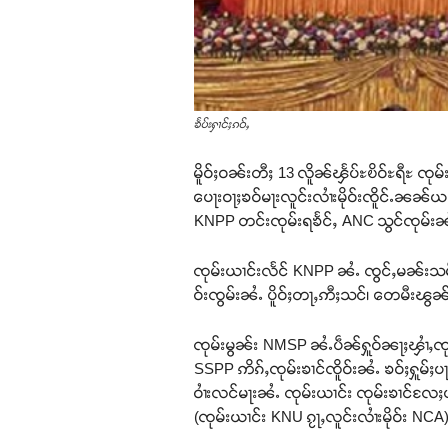
ၶႅပ်းႁၢင်ႈၵဝ်ႇ
မိူဝ်ႈဝၼ်းတီႈ 13 လိူၼ်ၾႅပ်ႊၿိဝ်ႊရီႊ ၸု
ပေႃးဝႃႈၶဝ်မႃးလူင်းလၢႆးမိုဝ်းၸိူင်ႉၼၼ်
KNPP တင်းၸုမ်းရၶႅင်ႇ ANC သွင်ၸုမ်းၼ
ၸုမ်းယၢင်းလႅင် KNPP ၼႆႉ ၸွင်ႇမၼ်းသမ်
ဝ်းၸွမ်းၼႆႉ ပိူဝ်ႈတႃႇဢီႈသင်၊ တေမီးၽွ
ၸုမ်းမွၼ်း NMSP ၼႆႉပဵၼ်ႁူဝ်ၼႃႈၾၢႆႇၸုမ
SSPP ဢိၵ်ႇၸုမ်းၶၢင်ၸိူဝ်းၼႆႉ ၶဝ်ႈႁူမ်ႈ
ဝၢႆးလင်မႃးၼႆႉ ၸုမ်းယၢင်း ၸုမ်းၶၢင်လႄႈ
(ၸုမ်းယၢင်း KNU ၵႂႃႇလူင်းလၢႆးမိုဝ်း NC