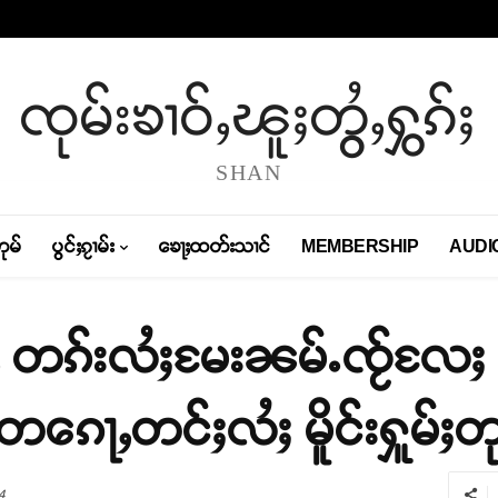
ၸုမ်းၶၢဝ်ႇၽူႈတွႆႇႁွၵ်ႈ
SHAN
တုမ်
ပွင်ႈၵႂၢမ်း
ၶေႃႈထတ်းသၢင်
MEMBERSHIP
AUDI
ႇ တၵ်းလႆႈမႄးၼမ်ႉၸႂ်လႄႈ 
ေၵေႃႇတင်ႈလႆႈ မိူင်းႁူမ်ႈတ
4