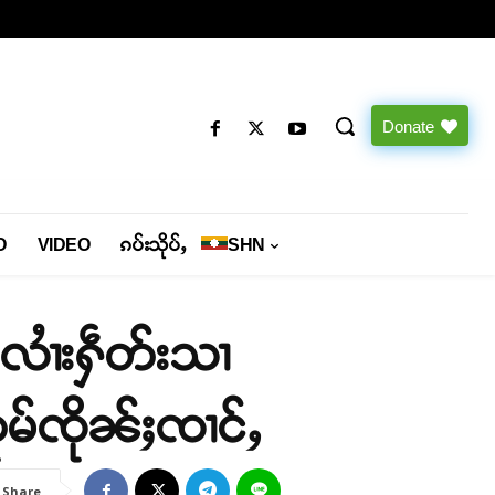
Donate
O
VIDEO
ၵပ်းသိုပ်ႇ
SHN
လၢႆးႁဵတ်းသၢ
ုမ်ၸိုၼ်ႈၸၢင်ႇ
Share