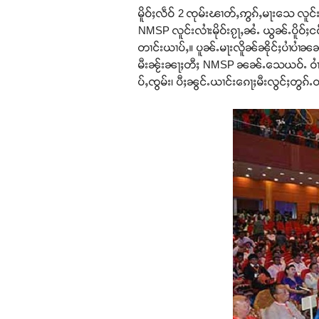
မိူဝ်ႈလဵဝ် 2 ၸုမ်းၽၢတ်ႇဢွၵ်ႇမႃးသေ လူင်း
NMSP လူင်းလၢႆးမိုဝ်းၵႂႃႇၼႆႉ ယွၼ်ႉပိူဝ်
တၢင်းယၢပ်ႇ။ ပူၼ်ႉမႃးလိူၼ်ၼိုင်ႈပၢႆပၢႆ
မီးၼႂ်းၼႃႈတီႈ NMSP ၼၼ်ႉသေယဝ်ႉ ဝၢႆးလင
ပ်ႇၸွမ်း၊ ပီႈၼွင်ႉယၢင်းၵေႃႈမီးလွင်ႈတွၵ်