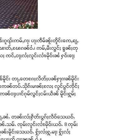
ၼ်းၵူၺ်းဢမ်ႇၵႃး ပႃးၸဵမ်ၼႂ်းတိူင်းဢေႇရႃႇ
တ်ႇၽၢတ်ႇၽႄၵၼ်ဝႆႉ၊ ဢမ်ႇမီးလွင်ႈ ၶွၼ်ႈတု
 ၸင်ႇဝႃႈလႆႈလူင်းလၢႆးမိုဝ်းၼႆ ႁဝ်းၶႃႈ
ၢၼ်မိူင်း တႃႇတေၵႄႈလိတ်ႈပၼ်ႁႃၵၢၼ်မိူင်း
င်းဢၼ်တပ်ႉသိုၵ်းမၢၼ်ႈလႄႈ လူင်ပွင်ၸိုင်ႈ
 ဢၼ်ဝႃႈပၢင်ၵုမ်လွင်ႈငမ်းယဵၼ် မိူင်းႁူမ်ႈ
ၵႂႃႇၼႆႉ တၼ်းလႆႈႁဵတ်းပွၵ်ႈလဵဝ်သေယဝ်ႉ
ႉသမ်ႉ ၸုမ်းလူင်းလၢႆးမိုဝ်းယဝ်ႉ 8 ၸုမ်း
းမိူင်းသေယဝ်ႉ ႁႂ်ႈလႆႈႁူႉမႃး ႁႂ်ႈလႆႈ
င်းပေႃးၸႂ် ဝႃႈၼၼ်ႉဝႆႉ။