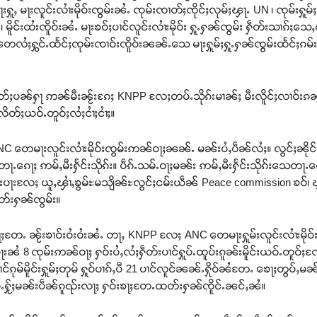
းႁူႇ မႃးလူင်းလၢႆးမိုဝ်းၸွမ်းၼႆႉ ၸုမ်းၸၢတ်ႈၸိုင်ႈလုမ်ႈၾႃႉ UN ၊ ၸုမ်းႁူမ်ႈ
ဝ်ႊ၊ မိူင်းထႆးၸိူဝ်းၼႆႉ မႃးၶဝ်ႈပၢင်လူင်းလၢႆးမိုဝ်း ႁူႉႁၼ်ၸွမ်း ႁဵတ်းသၢၵ
သမ်ႉတေလႆႈႁွင်ႉထႅင်ႈၸုမ်းၸၢဝ်းၸိူဝ်းၼၼ်ႉသေ မႃးႁူမ်ႈႁူႉႁၼ်ၸွမ်းထႅင်ႈ
ိတ်ႈပၼ်ႁႃ ဢၼ်မီးၼႂ်းၵႄႈ KNPP လႄႈတပ်ႉသိုၵ်းမၢၼ်ႈ မီးလိူင်ႈလၢဝ်းၵၼ်ဝ
လိတ်ႈယဝ်ႉတူဝ်ႈလႆႈငၢႆႈငၢႆႈ။
 ANC တေမႃးလူင်းလၢႆးမိုဝ်းၸွမ်းဢၼ်ဝႃႈၼၼ်ႉ မၼ်းပႆႇပဵၼ်လႆႈ။ လွင်ႈၼိုင်
ႃႉၵေႃႈ ဢမ်ႇမီးႁႅင်းသိုၵ်း။ ပဵၵ်ႉသမ်ႉဝႃႈမၼ်း ဢမ်ႇမီးႁႅင်းသိုၵ်းသေတႃႉၵ
ပႃးလႄႈ ယူႇၾၢႆႇၶွမ်ႊမသျိၼ်ႊလွင်ႈငမ်းယဵၼ် Peace commission ၶဝ်၊
တ်းႁၼ်ၸွမ်း။
ေဝႃႈတႄႉ ၼႂ်းၶၢဝ်းဝႆးဝႆးၼႆႉ တႃႇ KNPP လႄႈ ANC တေမႃးႁူမ်းလူင်းလၢႆးမိုဝ
ေႃးၼႆ 8 ၸုမ်းဢၼ်ဝႃႈ ႁဝ်းပႆႇလႆႈႁဵတ်းပၢင်ႁူပ်ႉထူပ်းၵူၼ်းမိူင်းယဝ်ႉတူ
်ၵုမ်မိူင်းႁူမ်ႈတုမ် ႁူဝ်ပၢၵ်ႇပီ 21 ပၢင်လူင်ၼၼ်ႉႁိုဝ်ၼႆတႄႉ ၶေႃႈတွပ်ႇမ
ႁႂ်ႈမၼ်းပဵၼ်ၵူၺ်းလႃႈ ႁဝ်းၶႃႈတႄႉထတ်းႁၼ်ၸိူင်ႉၼင်ႇၼႆ။