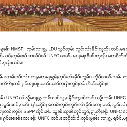
မ်းမွၼ်း NMSP ၊ ၸုမ်းလႃးႁူႇ LDU သွင်ၸုမ်း လူင်းလၢႆးမိုဝ်းလူၺ်ႈ တပ်ႉမတ
ယဝ်ႉ ငဝ်ႈၸုမ်းၶဝ် ဢၼ်ပဵၼ် UNFC ၼၼ်ႉ ပေႃးမႃးၶိုၼ်းတူၺ်း တေၵိုတ်းဝႆႉ
ႆႉၵူၺ်းယဝ်ႉ။
ႉတေမီးငဝ်းလၢႆး တႃႇတေမႃးႁူမ်ႈလူင်းလၢႆးမိုဝ်းၸွမ်း။ လိူဝ်ၼၼ်ႉသမ်ႉ ဢ
ၼ်းလီဢီႈသင် ႁဝ်းၶႃႈမႃးထတ်းသၢင်တူၺ်းလွင်ႈၼႆႉဢိတ်းၼိုင်ႈ။
်း UNFC ၼႆ ၽႂ်ၵေႃႈႁူႉၸၵ်းၵၼ်ယူႇ။ မိူဝ်ႈဢွၼ်တၢင်း ၼႂ်းၸုမ်း UNFC ၼ
ပႃးၸွမ်းၼင်ႇၵၼ်။ ၾၢႆႇၼိုင်ႈ တေမီးၸုမ်းလူင်းလၢႆးမိုဝ်းလႄႈ ဢမ်ႇလူင်းလၢ
ပႃးတင်းၸုမ်း SSPP ၸိူဝ်းၼႆႉ ယွၼ်းထွၼ်တူဝ်ဢွၵ်ႇၵႂႃႇတီႈၼႂ်း UNFC သေယဝ
A)။ ၵွပ်ႈၼၼ်လႄႈ ၼႂ်း UNFC ၸင်ႇတေၵိုတ်းဝႆႉၸုမ်းမွၼ်း လႃးႁူႇ ရၶႅင်ႇပႃ