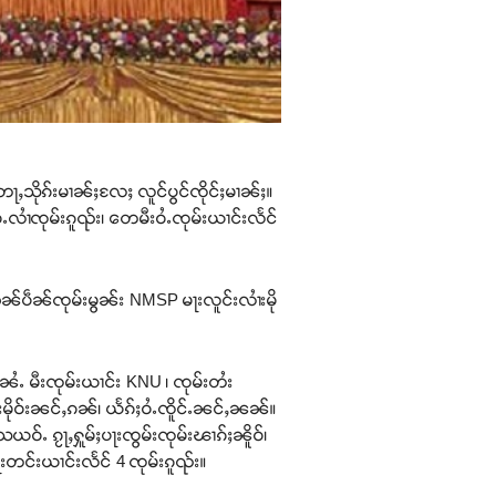
ေႃႇသိုၵ်းမၢၼ်ႈလႄႈ လူင်ပွင်ၸိုင်ႈမၢၼ်ႈ။
လၢႆၸုမ်းၵူၺ်း၊ တေမီးဝႆႉၸုမ်းယၢင်းလႅင်
ၼ်ပဵၼ်ၸုမ်းမွၼ်း NMSP မႃးလူင်းလၢႆးမို
ႆႉ မီးၸုမ်းယၢင်း KNU ၊ ၸုမ်းတႆး
ႆးမိုဝ်းၼင်ႇၵၼ်၊ ယႅၵ်ႈဝႆႉၸိူင်ႉၼင်ႇၼၼ်။
်ႉ ၵႂႃႇႁူမ်ႈပႃးၸွမ်းၸုမ်းၽၢၵ်ႈၼိူဝ်၊
းတင်းယၢင်းလႅင် 4 ၸုမ်းၵူၺ်း။