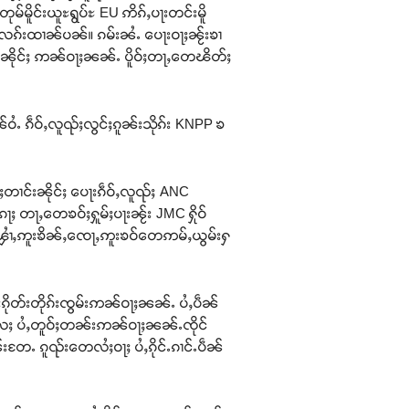
တုမ်မိူင်းယူႊရွပ်ႊ EU ဢိၵ်ႇပႃးတင်းမိူ
်ႈသေႇလၵ်းထၢၼ်ပၼ်။ ၵမ်းၼႆႉ ပေႃးဝႃႈၼႂ်းၶၢ
ၵမ်းၼိုင်ႈ ဢၼ်ဝႃႈၼၼ်ႉ ပိူဝ်ႈတႃႇတေၽိတ်ႈ
ႆႉ ၵဵဝ်ႇလူၺ်ႈလွင်ႈၵူၼ်းသိုၵ်း KNPP ၶ
ႈတၢင်းၼိုင်ႈ ပေႃးၵဵဝ်ႇလူၺ်ႈ ANC
ေႃႈ တႃႇတေၶဝ်ႈႁူမ်ႈပႃးၼႂ်း JMC ႁိုဝ်
 ၾၢႆႇဢူးၶိၼ်ႇၸေႃႇဢူးၶဝ်တေဢမ်ႇယွမ်းႁ
်းၵိုတ်းတိုၵ်းၸွမ်းဢၼ်ဝႃႈၼၼ်ႉ ပႆႇပဵၼ်
ဝ်ႈလႄႈ ပႆႇတူဝ်ႈတၼ်းဢၼ်ဝႃႈၼၼ်ႉၸိုင်
ၼ်းတႄႉ ၵူၺ်းတေလႆႈဝႃႈ ပႆႇၵိုင်ႉၵၢင်ႉပဵၼ်