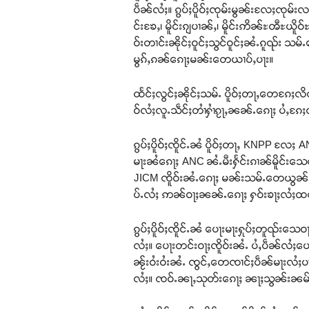
ပဵၼ်လႆႈ။ ၵွပ်ႈပိူဝ်ႈၸုမ်းမွၼ်းလႄႈၸုမ်းလႃ
င်းၶႄႇ၊ မိူင်းၵျပၢၼ်ႇ၊ မိူင်းဢိၼ်ႊၻီႊယိူ
ဝ်းတၢင်းၼိုင်ႈဝူင်ႈသွင်ဝူင်ႈၼႆႉၵူၺ်း 
မွၵ်ႇၵၼ်ၵေႃႈမၼ်းတေယၢပ်ႇပႃး။
ထႅင်ႈလွင်ႈၼိုင်ႈသမ်ႉ ပိူဝ်ႈတႃႇတေၵႄႈလ
ဝ်လႆႈလူႉသဵင်ႈတၢႆႁၢႆၵႂႃႇၼၼ်ႉၵေႃႈ ပႆႇၵႄႈ
ၵွပ်ႈပိူဝ်ႈၸိူင်ႉၼႆ ပိူဝ်ႈတႃႇ KNPP လႄႈ
မႃးၼႆၵေႃႈ ANC ၼႆႉမီးႁႅင်းၵၢၼ်မိူင်းသေတ
JICM ၸိူဝ်းၼႆႉၵေႃႈ မၼ်းသမ်ႉတေယွၼ်း
ပ်ႉလႆႈ ဢၼ်ဝႃႈၼၼ်ႉၵေႃႈ ႁဝ်းၶႃႈလႆႈထ
ၵွပ်ႈပိူဝ်ႈၸိူင်ႉၼႆ ပေႃးမႃးႁုပ်ႈတူၺ်းသ
လႆႈ။ ပေႃးတင်းဝႃႈၸိူဝ်းၼႆႉ ပႆႇပဵၼ်လႆႈပ
ၼႂ်းဝႆးဝႆးၼႆႉ ၸွင်ႇတေၸၢင်ႈပဵၼ်မႃးလႆႈပၢင
လႆႈ။ ၸဝ်ႉၼႃႇသုတ်းၵေႃႈ ၼႃႈသွၼ်းၼမ်ႉ