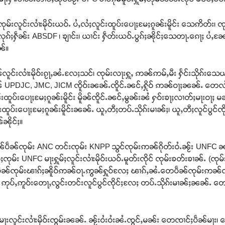
မ်းလူင်းလၢႆးမိုဝ်းယဝ်ႉ ပႆႇလႆႈလူင်းထူပ်းပေႃႈမႄႈၵူၼ်းမိူင်း သေဢိတ်း
လုၵ်ႈႁဵၼ်း ABSDF ၊ ၶျၢင်း၊ ယၢင်း ႁဵတ်းယဝ်ႉပွၵ်ႈၼိုင်ႈသေတႃႉၵေႃႈ ပႆႇၼ
ၼ်။
င်းလၢႆးမိုဝ်းၵႂႃႇၼႆႉလႄႈသင်၊ ၸုမ်းလႃးႁူႇ ဢၼ်ဢမ်ႇမီး ႁႅင်းသိုၵ်းသေယ
ၼ် UPDJC, JMC, JICM ၸိူဝ်းၼၼ်ႉၸိူင်ႉၼင်ႇႁိုဝ် ဢၼ်ဝႃႈၼၼ်ႉ တေလႆႈဢု
ူပ်းပေႃႈမႄႈၵူၼ်းမိူင်း မိူၼ်ၸိူင်ႉၼင်ႇမွၼ်းၼႆ ႁဝ်းၶႃႈလၢတ်ႈမႃးဝႃ
ပ်းပေႃႈမႄႈၵူၼ်းမိူင်းၼၼ်ႉ ယူႇတီႈတပ်ႉသိုၵ်းမၢၼ်ႈ၊ ယူႇတီႈလူင်ပွင်ၸိုင်
ၼိုင်ႈ။
ၼ်ပဵၼ်ၸုမ်း ANC တင်းၸုမ်း KNPP သွင်ၸုမ်းဢၼ်ၵိုတ်းဝႆႉၼႂ်း UNFC ၼ
်ႈၸုမ်း UNFC မႃးႁူမ်ႈလူင်းလၢႆးမိုဝ်းယဝ်ႉမူတ်းၸိုင် ၸုမ်းၶတ်းၶၢၼ်ႉ (
ေပဵၼ်ၸုမ်းၽၢၵ်ႈၼိူဝ်ဢၼ်ဝႃႉဢွၼ်ႁူဝ်လႄႈ ၽၢၵ်ႇၼႆႉတေပဵၼ်ၸုမ်းဢၼ်လူင
 ဢုပ်ႇဢူဝ်းတေႃႇလွင်းတင်းလူင်ပွင်ၸိုင်ႈလႄႈ တပ်ႉသိုၵ်းမၢၼ်ႈၼၼ်ႉ တေႁၢမ
းလူင်းလၢႆးမိုဝ်းၸွမ်းၼၼ်ႉ ၼႂ်းဝႆးဝႆးၼႆႉၸွင်ႇမၼ်း တေၸၢင်ႈပဵၼ်မႃး