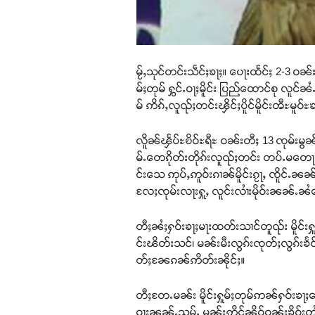
မႂ်ႇသုင်တင်းသဵင်ႈၶႃႈ။ ပေႃးထႅင်ႈ 2-3 ဝၼ
မ်ႈတုမ် ႁွင်ႉဝႃႈမိူင်း ပြည်ထောင်စု လူင်ၼ
မ် ဢိၵ်ႇလူၺ်ႈတင်းၾိင်ႈပိူင်မိူင်းၻီႊမူ
လိူၼ်ၾႅပ်ႊၿိဝ်ႊရီႊ ဝၼ်းတီႈ 13 ၸုမ်းမွၼ်း
မ်ႉတေၵိုတ်းတိုၵ်းလူၺ်ႈတင်း တပ်ႉမတေႃႇ 
င်းသေ ဢုပ်ႇဢူဝ်းၵၢၼ်မိူင်းၵႂႃႇ ၸိူင်ႉၼၼ
လႄႈၸုမ်းလႃးႁူႇ လူင်းလၢႆးမိုဝ်းၼၼ်ႉၼႆၵေ
တီႈၼႆႈႁဝ်းၶႃႈမႃးထတ်းသၢင်တူၺ်း မိူင်းႁ
င်းၽိတ်းသင်၊ မၼ်းမီးလွၵ်းၸုတ်ႈလွၵ်းၶႅင် 
တ်ႈၼႄၵၼ်ဢိတ်းၼိုင်ႈ။
တီႈတႄႉမၼ်း မိူင်းႁူမ်ႈတုမ်ဢၼ်ႁဝ်းၶႃႈ
ဝႃႈၼၼ်ႉသမ်ႉ မၼ်းဢိင်ၼိူဝ်ဝၼ်းၶိူဝ်း