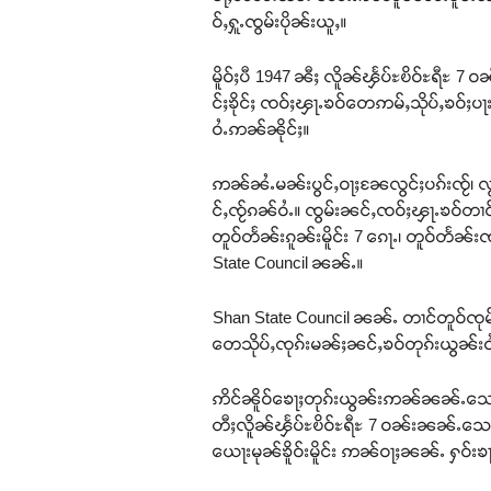
ဝ်ႇႁူႉၸွမ်းပိုၼ်းယူႇ။
မိူဝ်ႈပီ 1947 ၼီႈ လိူၼ်ၾႅပ်ႊၿိဝ်ႊရီႊ 7
င်ႈၶိုင်ႈ ၸဝ်ႈၾႃႉၶဝ်တေဢမ်ႇသိုပ်ႇၶဝ်ႈပႃး
ဝႆႉဢၼ်ၼိုင်ႈ။
ဢၼ်ၼႆႉမၼ်းပွင်ႇဝႃႈၼႄလွင်ႈပၵ်းၸႂ်၊ လွ
င်ႇၸႂ်ၵၼ်ဝႆႉ။ ၸွမ်းၼင်ႇၸဝ်ႈၾႃႉၶဝ်တၢင
တူဝ်တႅၼ်းၵူၼ်းမိူင်း 7 ၵေႃႉ၊ တူဝ်တႅၼ်
State Council ၼၼ်ႉ။
Shan State Council ၼၼ်ႉ တၢင်တူဝ်ၸုမ်း
တေသိုပ်ႇၸုၵ်းမၼ်ႈၼင်ႇၶဝ်တုၵ်းယွၼ်းဝႆႉ ၵူ
ဢိင်ၼိူဝ်ၶေႃႈတုၵ်းယွၼ်းဢၼ်ၼၼ်ႉသေယဝ
တီႈလိူၼ်ၾႅပ်ႊၿိဝ်ႊရီႊ 7 ဝၼ်းၼၼ်ႉသေ ၸ
ယေႃးမုၼ်ၶိူဝ်းမိူင်း ဢၼ်ဝႃႈၼၼ်ႉ ႁဝ်းၶ