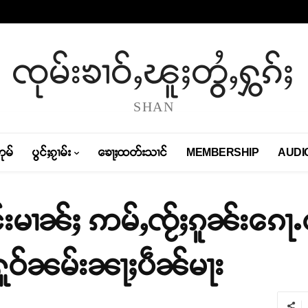
ၸုမ်းၶၢဝ်ႇၽူႈတွႆႇႁွၵ်ႈ
SHAN
တုမ်
ပွင်ႈၵႂၢမ်း
ၶေႃႈထတ်းသၢင်
MEMBERSHIP
AUDI
ိူင်းမၢၼ်ႈ ဢမ်ႇၸႂ်ႈၵူၼ်းၵေႃႉ
ူဝ်ၼမ်းၼႃႈပဵၼ်မႃး