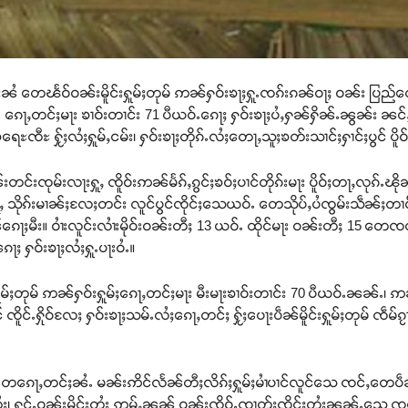
်းၼႆ တေၽႅဝ်ဝၼ်းမိူင်းႁူမ်ႈတုမ် ဢၼ်ႁဝ်းၶႃႈႁူႉၸၵ်းၵၼ်ဝႃႈ ဝၼ်း ပြည်ထော
ႆႉ ၵေႃႇတင်ႈမႃး ၶၢဝ်းတၢင်း 71 ပီယဝ်ႉၵေႃႈ ႁဝ်းၶႃႈပႆႇႁၼ်ႁိၼ်ႉၼွၼ်း ၼင်ႇႁဝ်း
ဝ်ႊၶရေႊၸီႊ ႁႂ်ႈလႆႈႁူမ်ႇငမ်း၊ ႁဝ်းၶႃႈတိုၵ်ႉလႆႈတေႃႇသူႈၶတ်းသၢင်ႈႁၢင်ႈပွ
တင်းၸုမ်းလႃးႁူႇ ၸိူဝ်းဢၼ်မႅၵ်ႇၵွင်ႈၶဝ်ႈပၢင်တိုၵ်းမႃး ပိူဝ်ႈတႃႇလုၵ်ႉၽို
သိုၵ်းမၢၼ်ႈလႄႈတင်း လူင်ပွင်ၸိုင်ႈသေယဝ်ႉ တေသိုပ်ႇပႆၸွမ်းသဵၼ်ႈတၢင်း 
်ၵေႃႈမီး။ ဝၢႆးလူင်းလၢႆးမိုဝ်းဝၼ်းတီႈ 13 ယဝ်ႉ ထိုင်မႃး ဝၼ်းတီႈ 15 တေၸတ
ႃႈ ႁဝ်းၶႃႈလႆႈႁူႉပႃးဝႆႉ။
ူမ်ႈတုမ် ဢၼ်ႁဝ်းႁူမ်ႈၵေႃႇတင်ႈမႃး မီးမႃးၶၢဝ်းတၢင်း 70 ပီယဝ်ႉၼၼ်ႉ၊ ဢ
ၸိူင်ႉႁိုဝ်လႄႈ ႁဝ်းၶႃႈသမ်ႉလႆႈၵေႃႇတင်ႈ ႁႂ်ႈပေႃးပဵၼ်မိူင်းႁူမ်ႈတုမ် ၸဵမ်ၵႂႃ
တေၵေႃႇတင်ႈၼႆႉ မၼ်းဢိင်လႅၼ်တီႈလိၵ်ႈႁူမ်ႈမၢႆပၢင်လူင်သေ ၸင်ႇတေပဵၼ်မ
တႆး၊ ႁွင်ႉဝၼ်းမိူင်းတႆး ဢမ်ႇၼၼ် ဝၼ်းၸိူဝ်ႉၸၢတ်ႈၸိုင်ႈတႆးၼၼ်ႉသ