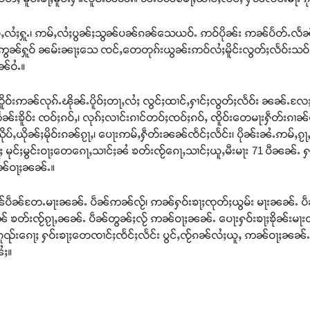
်ႇလႆႈႁူႉ၊ ဢမ်ႇလႆႈပွၼ်ႈသွၼ်ပၼ်ၵၼ်သေယဝ်ႉ ဢဝ်ပိုၼ်း ဢၼ်ပႅတ်ႉလႅၼ်
လဵဝ်ဢွၼ်ႁူဝ် ၼမ်းၼႃႈသေ ၸင်ႇတေတုၵ်းယွၼ်းဢဝ်လႆႈမိူင်းလွတ်ႈလႅဝ်းသဝ်း
်ဝႆႉ။
းၸိူဝ်းဢၼ်လုၵ်ႉၽိုၼ်ႉပိူဝ်ႈတႃႇလႆႈ လွင်ႈထၢင်ႇႁၢင်ႈလွတ်ႈလႅဝ်း ၼၼ်ႉလႄ
းၶိူဝ်း ၸဝ်ႈၵဝ်ႇ၊ လုၵ်ႈလၢင်းၵၢင်တဝ်ႈၸဝ်ႈၵဝ်ႇ ၸိူဝ်းတေမႃးႁဵတ်းၵၢၼ်မိ
ယိုၼ်ႈမိုဝ်းၵၼ်ၵႂႃႇ၊ ပေႃးဢမ်ႇႁဵတ်းၼၼ်ၸႅင်ႈလႅင်း၊ ပိုၼ်းၼႆႉဢမ်ႇၵႂႃႇၸ
ႃႈ မုင်ႈမွင်းဝႃႈတေၵေႃႇသၢင်ႈၼႆ ၶတ်းၸႂ်ၵေႃႇသၢင်ႈယူႇမီးမႃး 71 ပီၼၼ်ႉ
 ဢၼ်ဝႃႈၼၼ်ႉ။
ုၼ်းဢၼ်ပဵၼ်တႄႉမႃးၼၼ်ႉ ပဵၼ်ဢၼ်လႂ်၊ ဢၼ်ႁဝ်းၶႃႈၸုတ်ႈယွမ်း မႃးၼၼ်ႉ ပ
ၵၼ် ၶတ်းၸႂ်ၵႂႃႇၼၼ်ႉ ပဵၼ်တွၼ်ႈလႂ် ဢၼ်ဝႃႈၼၼ်ႉ ပေႃးႁဝ်းၶႃႈၶိုၼ်းမႃး
ဝ်ၵူၺ်းၵေႃႈ ႁဝ်းၶႃႈတေၸၢင်ႈၸႅင်ႈလႅင်း ပွင်ႇၸႂ်ၵၼ်လႆႈယူႇ ဢၼ်ဝႃႈၼၼ်
ႆႈ။