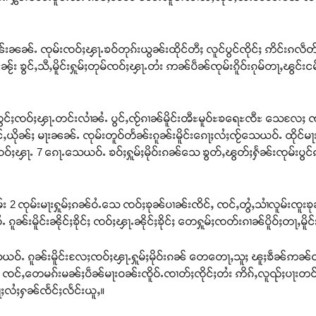
 ဝၼ်းၼၼ်ႉ ၸုမ်းၸဝ်ႈၾႃႉၶဝ်တုၵ်းယွၼ်းထိုင်တီႈ လူင်ပွင်ၸိုင်ႈ ဢိင်းၵလဵတ်
ၼႂ်း ၶွင်ႇသီႇမိူင်းႁူမ်ႈတုမ်ၸဝ်ႈၾႃႉတႆး ဢၼ်ပဵၼ်ၸုမ်းၵိူဝ်းၵုမ်တႃႇၽွင်း
င်ႈၸဝ်ႈၾႃႉတင်းလၢႆၼႆႉ ပွင်ႇၸႂ်ၵၢၼ်မိူင်းၻီႊမူဝ်ႊၶရေႊၸီႊ သေလႄႈ ၸင်
်ႇယိုၼ်ႈ မႃးၼၼ်ႉ ၸုမ်းတူဝ်တႅၼ်းၵူၼ်းမိူင်းၵေႃႈလႆႈၸႂ်သေယဝ်ႉ ထိုင်
းၸဝ်ႈၾႃႉ 7 ၵေႃႉသေယဝ်ႉ ၶဝ်ႈႁူမ်ႈမိုဝ်းၵၼ်သေ ၶွတ်ႇၽွတ်ႈႁႅၼ်းၸုမ်းပွင်
 2 ၸုမ်းမႃးႁူမ်ႈၵၼ်ဝႆႉသေ ၸဝ်ႈၶုၼ်ပၢၼ်းၸိင်ႇ ၸင်ႇတွႆႇသၢႆလူမ်းၸူးၶုၼ်ပ
ၼ်းမိူင်းၼိုင်ႈၶိုင်ႈ ၸဝ်ႈၾႃႉၼိုင်ႈၶိုင်ႈ တေႁူမ်ႈၸတ်းၵၢၼ်ပိူဝ်ႈတႃႇမိူင်
်ႉ ၵူၼ်းမိူင်းလႄႈၸဝ်ႈၾႃႉႁူမ်ႈမိုဝ်းၵၼ် တေတေႃႇသူႈ ၽူႈၶဵၼ်ဢၼ်ဝႃ
င်ႇတေမၵ်းမၼ်ႈပဵၼ်မႃးဝၼ်းၸိူဝ်ႉၸၢတ်ႈၸိုင်ႈတႆး ဢိၵ်ႇလူၺ်ႈပႃးတင်းၵႂ
ႃႈလႆႈႁၼ်ၸႅင်ႈလႅင်းယူႇ။