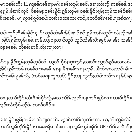
မႃးဝၼ်းတီႈ 11 ဢွၼ်ၵၼ်မႃးမၵ်းမၼ်ႈၸွမ်းၼင်ႇၶေႃႈလႆႈၸႂ် ဢၼ်ၼႆႉသ
မ်ႈမၢႆပၢင်လူင်၊ ပဵၼ်မႃးဝၼ်းမိူင်းႁူမ်ႈတုမ်။ ဝၼ်းမိူင်းႁူမ်ႈတုမ်ဢၼ်ပဵ
်းၼၼ်ႉ မႃးဢွၼ်ႁူဝ်ၼမ်းတၢင်းသေလႄႈ ၸင်ႇတေပဵၼ်ၵၢၼ်မႃးၼႆၵေႃႈ မီ
်းတူဝ်တႅၼ်းမိူင်းၶျၢင်း တူဝ်တႅၼ်းမိူင်းၶၢင်ၶဝ် ႁူမ်ႈတူၵ်းလူင်း လႆႈၸ
ူင်းႁူမ်ႈတုမ်၊ ၼႆႉဢမ်ႇၸႂ်ႈဝႃႈတၢင်တူဝ် တူဝ်တႅၼ်းပီႈၼွင်ႉမၢၼ်ႈ ဢ
ႃႈၼၼ်ႉ တိုၼ်းဢမ်ႇၸႂ်ႈလႃးလႃး။
ိုင်ဝႃႈ မိူင်းႁူမ်ႈတုမ်လူင်ၼႆႉ ယွၼ်ႉပိူဝ်ႈဢူးဢွင်ႇသၢၼ်း ဢွၼ်ႁူဝ်သေ
မိူင်းႁူမ်ႈတုမ် ဢၼ်ဝႃႈၼၼ်ႉၵေႃႈ မီးၵူၼ်းၵေႃႉယုမ်ႇၽိတ်းလႄႈသင်၊ မီး
ၵုၼ်းမုၼ်ယႂ်ႇ (ၸဝ်ႈၵျေးၸူးလူင်) ပိူဝ်ႈတႃႇလွတ်ႈလႅဝ်းသဝ်းၶေႃ မိူင်းႁ
်း၊ ႁူဝ်ၼႃႈၸၢဝ်းၶိူဝ်းတႆးပဵၼ်ပိူင်ယႂ်ႇသေ ဢိၵ်ႇလူၺ်ႈပႃးတင်းႁူဝ်ၼႃႈ ၸၢဝ်းၶ
လွင်ႈလီတိူဝ်ႉၸႂ်ဝႆႉ ဢၼ်ၼိုင်ႈ။
ၶေႃ မိူင်းႁူမ်ႈတုမ်ဢၼ်ဝႃႈၼၼ်ႉ ဢွၼ်တၢင်းသုတ်းတႄႉ ယူႇတီႈၸွမ်သိုၵ်း
ဢၼ်ၸွမ်ၸိုင်ႈမိူင်းဢမေႊရိၵၢၼ်ႊလႄႈ ၸွမ်းၽွင်းမိူင်း UK ဢိင်းၵလဵတ်ႈၶ