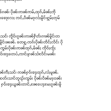
ၵၼ်၊ ပိုၼ်းဢၼ်ဢမ်ႇထုၵ်ႇမႅၼ်ႈၸို
ၶေႃလႄႈ ၸင်ႇပဵၼ်မႃးလႆႈမိူင်းႁူမ်ႈတုမ်
ႈသင်၊ ၸိူဝ်းၵူၼ်းဢၼ်ႁဵတ်းၵၢၼ်မိူင်းတ
ူင်းၼၼ်ႉ တေႁူႉၸၵ်းပိုၼ်းၸႅင်ႈလႅင်း ပို
ွမ်းပိုၼ်းဢၼ်ထုၵ်ႇမႅၼ်ႈ ၸိုဝ်ႈၸႂ်ႈ
 ႁဝ်းၶႃႈတေပႆႇၸၢင်ႈႁၼ်သၢႆလႅင်းမၼ်း
ဵၼ်ဢီႈသင်၊ ဢၼ်ႁဝ်းၶႃႈထုၵ်ႇလႆႈမူၼ်ႉ
ထတ်းသၢင်တူၺ်းၸွမ်း ပိုၼ်းပဵၼ်မႃးဝၼ်း
ႉ ႁဝ်းၶႃႈယွၼ်းတၢင်ႇၼႄပေႃႈမႄႈၵူၼ်းမိူ