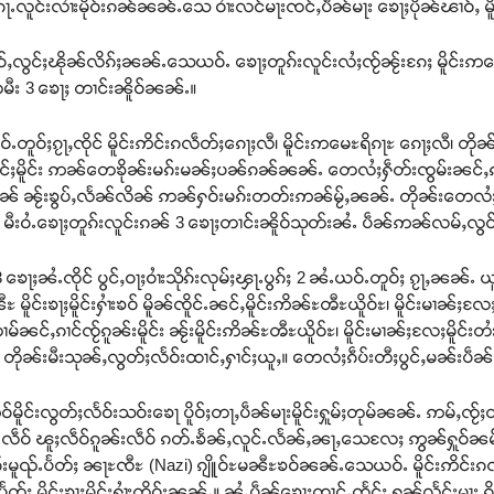
ေႃႉလူင်းလၢႆးမိုဝ်းၵၼ်ၼၼ်ႉသေ ဝၢႆးလင်မႃးၸင်ႇပဵၼ်မႃး ၶေႃႈပိုၼ်ၽၢဝ်ႇ မိ
ဝ်ႇလွင်ႈၽိုၼ်လိၵ်ႈၼၼ်ႉသေယဝ်ႉ ၶေႃႈတူၵ်းလူင်းလႆႈၸႂ်ၼႂ်းၵႄႈ မိူင်း
မီး 3 ၶေႃႈ တၢင်းၼိူဝ်ၼၼ်ႉ။
ဝ်ႉတူဝ်ႈၵႂႃႇၸိုင် မိူင်းဢိင်းၵလဵတ်ႈၵေႃႈလီ၊ မိူင်းဢမေႊရိၵႃႊ ၵေႃႈလီ၊ တိုၼ
ိုင်ႈမိူင်း ဢၼ်တေၶိုၼ်းမၵ်းမၼ်ႈပၼ်ၵၼ်ၼၼ်ႉ တေလႆႈႁဵတ်းၸွမ်းၼင်ႇၵၢင်
ွမ်းၵၼ် ၼႂ်းၶွပ်ႇလႅၼ်လိၼ် ဢၼ်ႁဝ်းမၵ်းတတ်းဢၼ်မႂ်ႇၼၼ်ႉ တိုၼ်းတေ
ေႃ။ မီးဝႆႉၶေႃႈတူၵ်းလူင်းၵၼ် 3 ၶေႃႈတၢင်းၼိူဝ်သုတ်းၼႆႉ ပဵၼ်ဢၼ်လမ်ႇလွင
 ၶေႃႈၼႆႉၸိုင် ပွင်ႇဝႃႈဝၢႆးသိုၵ်းလုမ်ႈၾႃႉပွၵ်ႈ 2 ၼႆႉယဝ်ႉတူဝ်ႈ ၵႂႃႇၼၼ်ႉ 
ႊၼီႊ မိူင်းၶႃႈမိူင်းႁၢႆးၶဝ် မိူၼ်ၸိူင်ႉၼင်ႇမိူင်းဢိၼ်ႊၻီႊယိူဝ်ႊ၊ မိူင်းမၢၼ်
်ၼင်ႇၵၢင်ၸႂ်ၵူၼ်းမိူင်း ၼႂ်းမိူင်းဢိၼ်ႊၻီႊယိူဝ်ႊ၊ မိူင်းမၢၼ်ႈလႄႈမိူင်းတႆးမ
ႉ တိုၼ်းမီးသုၼ်ႇလွတ်ႈလႅဝ်းထၢင်ႇႁၢင်ႈယူႇ။ တေလႆႈၵဵပ်းတီႈပွင်ႇမၼ်းပဵၼ်
်းလွတ်ႈလႅဝ်းသဝ်းၶေႃ ပိူဝ်ႈတႃႇပဵၼ်မႃးမိူင်းႁူမ်ႈတုမ်ၼၼ်ႉ ဢမ်ႇၸႂ်
လဵဝ် ၽူႈလဵဝ်ၵူၼ်းလဵဝ် ၵတ်ႉၶႅၼ်ႇလူင်ႉလႅၼ်ႇၼႃႇသေလႄႈ ဢွၼ်ႁူဝ်ၼမ်းတၢ
်းမူၺ်ႉပႅတ်ႈ ၼႃႊၸီႊ (Nazi) ၵျိူဝ်ႊမၼီႊၶဝ်ၼၼ်ႉသေယဝ်ႉ မိူင်းဢိင်းၵလဵ
 မိူင်းၶႃႈမိူင်းႁၢႆးၸိူဝ်းၼၼ်ႉ။ ၼႆႉပဵၼ်ၶေႃႈထၢင်ႇၸႅင်ႈ ႁၼ်လႅင်းမႃး ၵိုၵ