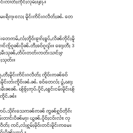
ူင်းၸၢတ်ႈၸိုင်ႈလုမ်ႈၾႃႉ။
ဢမေႊရိၵႃႊလႄႈ မိူင်းဢိင်းၵလဵတ်ႈၼႆႉ တေ
်းတေဢမ်ႇလႆႈတိူဝ်းၶႂၢၵ်ႈၶွပ်ႇလိၼ်ၸိုင်ႈမိူ
ၸႂ်ၵူၼ်းပိုၼ်ႉတီႈၶဝ်ၵူၺ်း။ ၶေႃႈတီႈ 3
လႆႈမီးသုၼ်ႇတႅပ်းတတ်းၸတ်းသၢင်ႈႁ
်ႈသုတ်း။
ယူႇတီႈမိူင်းဢိင်းၵလဵတ်ႈ ၸိူဝ်းဢၼ်ၶဝ်
ႈလႄႈမိူင်းတႆးၸိူဝ်းၼႆႉၼႆႉ ၶဝ်တေလႆႈ ပွႆႇၽႃႈ
ီးၼၼ်ႉ ၽႂ်ၶႂ်ႈဢုပ်ႉပိူင်ႇၽွင်းငမ်းမိူင်းၽႂ်
ၸိူင်ႉၼႆ။
ႈတပ်ႉသိုၵ်းသေဢၼ်ဢၼ် ဢွၼ်ႁူဝ်တိုၵ်း
င်းပဵၼ်မႃး၊ ယွၼ်ႉပိူဝ်ႈငဝ်းလၢႆး လု
တ်ႈ ၸင်ႇလႆႈႁူမ်ႈမိုဝ်းတင်းမိူင်းဢမေႊ
်းပိုၼ်းမႃးဝႆႉ။