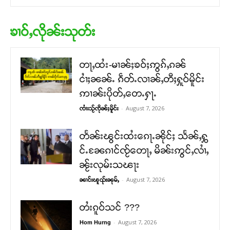
ၶၢဝ်ႇလိုၼ်းသုတ်း
တႃႇထႆး-မၢၼ်ႈၶဝ်ႈဢွၵ်ႇၵၼ်
ငၢႆႈၼၼ်ႉ ၵဵတ်ႉလၢၼ်ႇတီႈႁူဝ်မိူင်း
ဢၢၼ်းပိုတ်ႇတေႉႁႃႉ
-
August 7, 2026
ၸၢႆးသႂ်ၸိုၼ်ႈမိူင်း
တႅၼ်းၽွင်းထႆးၵေႃႉၼိုင်ႈ သႅၼ်ႇႁွ
င်ႉၼႄၵၢင်ၸႂ်တေႃႇ မိၼ်းဢွင်ႇလၢႆႇ
ၼႂ်းလုမ်းသၽႃး
-
August 7, 2026
ၼၢင်းၽူၺ်းၼုမ်ႇ
တႆးၵူဝ်သင် ???
-
August 7, 2026
Hom Hurng