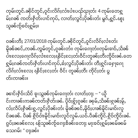
ၸုမ်းတူင်ႉၼိုင်တူင်ႇဝူင်းလိၵ်ႈလၢႆးပၢႆးပၺ်ၺႃတႆး 4 ၸုမ်းတေႁူ
မ်ႈၵၼ် ၸတ်းႁဵတ်းပၢင်ဢုပ်ႇ လၢတ်ႈလွင်ႈပိုၼ်းတႆး မွၵ်ႇႁွင်ႉၽူႈ
သူၼ်ၸႂ်ၶဝ်ႈႁူမ်ႈ။
ဝၼ်းတီႈ 27/01/2018 ၸုမ်းတူင်ႉၼိုင်တူင်ႇဝူင်းလိၵ်ႈလၢႆးတႆး
မိူၼ်ၼင်ႇၸၼ်ႉၸွမ်တူင်ႇၵူၼ်းတႆး၊ ၸုမ်းၵေႃတႆး၊ၸုမ်းၶၢဝ်ႇသႅၼ်
ပၢႆးလႄႈၵေႃလိၵ်ႈလၢႆးလႄႈၾိင်ႈငႄႈတႆးဝဵင်းတူၼ်ႈတီးၸိူဝ်းၼႆႉတေ
ႁူမ်ႈၵၼ်ၸတ်းႁဵတ်းပၢင်ဢုပ်ႇၶႆႈလွင်ႈပိုၼ်းတႆး တီႈႁူင်းႁေႃၵေႃ
လိၵ်ႈလၢႆးလႄႈ ၾိင်ႈငႄႈတႆး ဝဵင်း တူၼ်ႈတီး ၸိုင်ႈတႆး ပွ
တ်းၸၢၼ်း။
ၼၢင်းႁဵဝ်းသႅင် ၶူးသွၼ်ၸုမ်းၵေႃတႆး လၢတ်ႈဝႃႈ – “ ယိူ
င်းဢၢၼ်းဢၼ်ၸတ်းႁဵတ်းၼႆႉ ပိူဝ်ႈႁႂ်ႈၵူၼ်း ၼုမ်ႇသႅၼ်းႁုၼ်ႈမႂ်ႇ
လႆႈလဵပ်ႈႁဵၼ်းႁူႉလွင်ႈပိုၼ်းတႆး မိူၼ်ၼင်ႇမိူဝ်ႈပၢၼ်မိူင်းမၢဝ်းလူ
င်ၼၼ်ႉ ပဵၼ် ႁိုဝ်ဝၢႆးမိူင်းမၢဝ်းလူင်လူမ်ႉယဝ်ႉပဵၼ်ၸိူင်ႉႁိုဝ်ၸိူဝ်းၼႆႉ
ၵွပ်ႈၼၼ်လႄႈ ၽႂ်သူၼ်ၸႂ်ၵေႃႈၶႅၼ်းတေႃႈ မႃးၶဝ်ႈႁူမ်ႈၼမ်ၼမ်
သေၵမ်း ” ဝႃႈၼႆ။