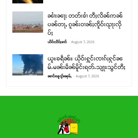
ၼၢႆးၼႃႈ တတ်းၶၢႆ တီႈလိၼ်ဢၼ်
ပၼ်တႃႇ ၵူၼ်းဝၢၼ်ႈၸိူဝ်းၺႃးလို
ပ်ႈ
-
August 7, 2026
ယိင်းသဵဝ်ႈၶၢဝ်
ယူႊၶရဵၼ်ႊ ယိုဝ်းႁူင်းၸၢၵ်ႈႁုင်ၼ
မ်ႉမၼ်းမဵၼ်မိူင်းရတ်ႉသျႃႊသွင်တီႈ
-
August 7, 2026
ၼၢင်းၽူၺ်းၼုမ်ႇ