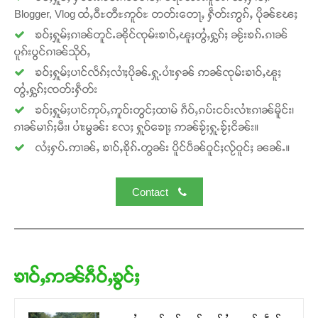
Blogger, Vlog ထႆႇဝီႊတီႊဢူဝ်ႊ တတ်းတေႃႇ ႁဵတ်းဢွၵ်ႇ ပိုၼ်ၽႄႈ
ၶဝ်ႈႁူမ်ႈၵၢၼ်တူင်ႉၼိုင်ၸုမ်းၶၢဝ်ႇၽူႈတွႆႇႁွၵ်ႈ ၼႂ်းၶၵ်ႉၵၢၼ်
ပူၵ်းပွင်ၵၢၼ်သိုဝ်ႇ
ၶဝ်ႈႁူမ်ႈပၢင်လႅၵ်ႈလၢႆႈပိုၼ်ႉႁူႉပၢႆးႁၼ် ဢၼ်ၸုမ်းၶၢဝ်ႇၽူႈ
တွႆႇႁွၵ်ႈၸတ်းႁဵတ်း
ၶဝ်ႈႁူမ်ႈပၢင်ဢုပ်ႇဢူဝ်းတွင်ႈထၢမ် ၵဵဝ်ႇၵပ်းငဝ်းလၢႆးၵၢၼ်မိူင်း၊
ၵၢၼ်မၢၵ်ႈမီး၊ ပၢႆးမွၼ်း လႄႈ ႁူဝ်ၶေႃႈ ဢၼ်ၶႂ်ႈႁူႉၶႂ်ႈငိၼ်း။
လႆႈႁပ်ႉဢၢၼ်ႇ ၶၢဝ်ႇၶိုၵ်ႉတွၼ်း ပိူင်ပဵၼ်ဝူင်ႈလႂ်ဝူင်ႈ ၼၼ်ႉ။
Contact
Support SHAN
တႃႇႁႂ်ႈသဵင်ၵၢင်ၸႂ်ၵူၼ်းမိူင်း ၵူႈတီႈၵူႈလႅၼ်ပေႃးတေၸွ
ၶၢဝ်ႇဢၼ်ၵဵဝ်ႇၶွင်ႈ
တ်ႇ တူဝ်ႈလုမ်ႈၾႃႉၼၼ်ႉ ၶဝ်ႈႁူမ်ႈၵမ်ႉထႅမ် ၸုမ်းၶၢ
ဝ်ႇၽူႈတွႆႇႁွၵ်ႈ လႆႈယူႇၶႃႈဢေႃႈ။