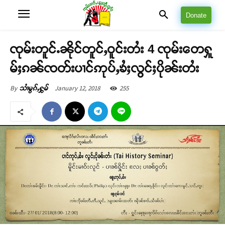
Donate
ၸုမ်းတူင်ႉၼိုင်တူင်ႇဝူင်းတႆး 4 ၸုမ်းတေႁူ
မ်ႈၵၼ်ၸတ်းပၢင်ဢုပ်ႇၶႆႈလွင်ႈပိုၼ်းတႆး
January 12, 2018
255
By
သၢႆမွၵ်ႇႁွမ်