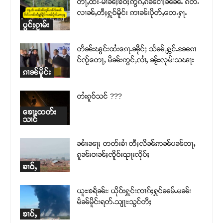
တႃႇထႆး-မၢၼ်ႈၶဝ်ႈဢွၵ်ႇၵၼ်ငၢႆႈၼၼ်ႉ ၵဵတ်ႉ
လၢၼ်ႇတီႈႁူဝ်မိူင်း ဢၢၼ်းပိုတ်ႇတေႉႁႃႉ
Donate Now
ပွင်ႈၵႂၢမ်း
တႅၼ်းၽွင်းထႆးၵေႃႉၼိုင်ႈ သႅၼ်ႇႁွင်ႉၼႄၵၢ
င်ၸႂ်တေႃႇ မိၼ်းဢွင်ႇလၢႆႇ ၼႂ်းလုမ်းသၽႃး
ၵၢၼ်မိူင်း
တႆးၵူဝ်သင် ???
ၶေႃႈထတ်း
သၢင်
ၼၢႆးၼႃႈ တတ်းၶၢႆ တီႈလိၼ်ဢၼ်ပၼ်တႃႇ
ၵူၼ်းဝၢၼ်ႈၸိူဝ်းၺႃးလိုပ်ႈ
ၶၢဝ်ႇ
ယူႊၶရဵၼ်ႊ ယိုဝ်းႁူင်းၸၢၵ်ႈႁုင်ၼမ်ႉမၼ်း
မဵၼ်မိူင်းရတ်ႉသျႃႊသွင်တီႈ
ၶၢဝ်ႇ