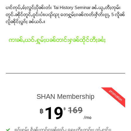
ပၢင်ဢုပ်ႇၶႆႈလွင်ႈပိုၼ်းတႆး Tai History Seminar ၼႆႉယူႇတီႈၸုမ်း
တူင်ႉၼိုင်တူင်ႇဝူင်းပၢႆးပၺ်ၺႃ တေႁူမ်ႈၵၼ်ၸတ်းႁဵတ်းၵႂႃႇ 5 လိူၼ်
လႂ်ၼိုင်ႈပွၵ်ႈ ၼႆယဝ်ႉ။
ဢၢၼ်ႇယဝ်ႉႁူမ်ႈပၼ်တၢင်းႁၼ်ထိုင်တီႈၼႆႈ
promotion
SHAN Membership
19
169
฿
฿
/mo
ၶဝ်ႈႁူမ်ႈ ႁဵၼ်းဢဝ်ၵၢၼ်ၶၢဝ်ႇ၊ ရေႊတီႊဢူဝ်ႊ၊ ထႆႇႁၢင်ႈ၊