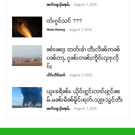
-
August 7, 2026
ၼၢင်းၽူၺ်းၼုမ်ႇ
တႆးၵူဝ်သင် ???
-
August 7, 2026
Hom Hurng
ၼၢႆးၼႃႈ တတ်းၶၢႆ တီႈလိၼ်ဢၼ်
ပၼ်တႃႇ ၵူၼ်းဝၢၼ်ႈၸိူဝ်းၺႃးလို
ပ်ႈ
-
August 7, 2026
ယိင်းသဵဝ်ႈၶၢဝ်
ယူႊၶရဵၼ်ႊ ယိုဝ်းႁူင်းၸၢၵ်ႈႁုင်ၼ
မ်ႉမၼ်းမဵၼ်မိူင်းရတ်ႉသျႃႊသွင်တီႈ
-
August 7, 2026
ၼၢင်းၽူၺ်းၼုမ်ႇ