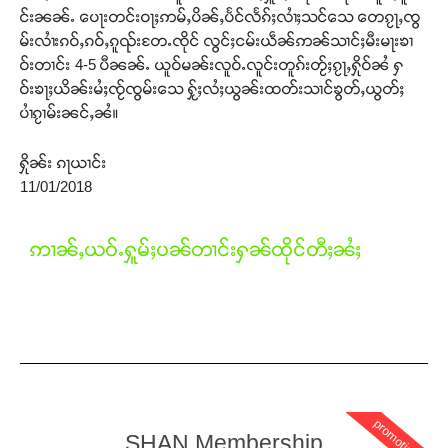
င်းၼၼ်ႉ ပေႃးတင်းဝႃႈဢမ်ႇပိၼ်ႇပႅင်လႅၵ်ႈလၢႆႈသင်သေ တေၵႂႃႇၸွ
မ်းလၢႆးၵဝ်ႇၵဝ်ႇၵူၺ်းတႄႉၸိုင် လွင်ႈငမ်းယဵၼ်ဢၼ်သၢင်ႈမီးမႃးၶၢ
ဝ်းတၢင်း 4-5 ပီၼၼ်ႉ ယူဝ်မၼ်းလူဝ်ႉလူင်းတူၵ်းတႂ်ႈၵႂႃႇႁိုဝ်ၼႆ ႁ
ဝ်းၶႃႈယိၼ်းမႆႈၸႂ်ၸွမ်းသေ ႁႂ်ႈလႆႈယွၼ်းထတ်းသၢင်ၶွတ်ႇယွတ်ႈ
ပၢႆၵႂၢမ်းၼင်ႇၼႆ။
ႁိုၼ်း ၵႃယၢင်း
11/01/2018
ဢၢၼ်ႇယဝ်ႉႁူမ်ႈပၼ်တၢင်းႁၼ်ထိုင်တီႈၼႆႈ
promotion
SHAN Membership