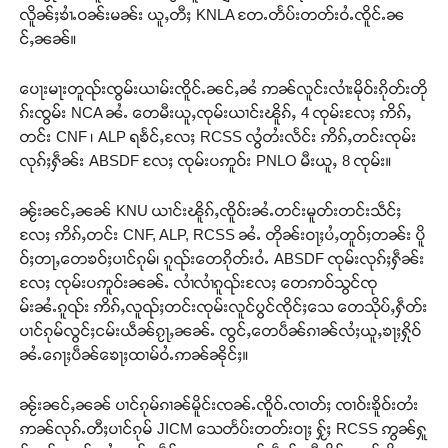
လိူၼ်ႈၶၢႆႉဝၼ်းမၼ်း ယူႇတီႈ KNLA တႄႉတႅပ်းတတ်းဝႆႉၸိူင်ႉၼ
င်ႇၼၼ်။
ပေႃးမႃးတူၺ်းၸွမ်းယၢမ်းၸိူင်ႉၼင်ႇၼႆ ဢၼ်လူင်းလၢႆးမိုဝ်းၵိုတ်းတို
ၵ်းၸွမ်း NCA ၼႆႉ တေမီးယူႇၸုမ်းယၢင်းၽိူၵ်ႇ 4 ၸုမ်းလႄႈ ဢိၵ်ႇ
တင်း CNF ၊ ALP ရၶႅင်ႇလႄႈ RCSS လွႆတႆးလႅင်း ဢိၵ်ႇတင်းၸုမ်း
လုၵ်ႈႁဵၼ်း ABSDF လႄႈ ၸုမ်းပဢူဝ်း PNLO မီးယူႇ 8 ၸုမ်း။
ၼႂ်းၼင်ႇၼၼ် KNU ယၢင်းၽိူၵ်ႇၸိူဝ်းၼႆႉတင်းမူတ်းတင်းသဵင်ႈ
လႄႈ ဢိၵ်ႇတင်း CNF, ALP, RCSS ၼႆႉ တိုၼ်းဝႃႈပႆႇတူဝ်ႈတၼ်း ပိူ
ဝ်ႈတႃႇတေၶဝ်ႈပၢင်ၵုမ်၊ ၵူၺ်းတေၵိုတ်းဝႆႉ ABSDF ၸုမ်းလုၵ်ႈႁဵၼ်း
လႄႈ ၸုမ်းပဢူဝ်းၼၼ်ႉ လၢႆလၢႆၵူၺ်းလႄႈ တေဢဝ်သွင်ၸု
မ်းၼႆႉၵူၺ်း ဢိၵ်ႇလူၺ်ႈတင်းၸုမ်းလူင်ပွင်ၸိုင်ႈသေ တေသိုပ်ႇႁဵတ်း
ပၢင်ၵုမ်လွင်ႈငမ်းယဵၼ်ၵႂႃႇၼၼ်ႉ ၸွင်ႇတေပဵၼ်ၵၢၼ်လႆႈယူႇၶႃႈႁိုဝ်
ၼႆႉၵေႃႈပဵၼ်ၶေႃႈထၢမ်ဝႆႉဢၼ်ၼိုင်ႈ။
Support SHAN
ၼႂ်းၼင်ႇၼၼ် ပၢင်ၵုမ်ၵၢၼ်မိူင်းၸၼ်ႉၸိူဝ်ႉၸၢတ်ႈ ၸၢဝ်းၶိူဝ်းတႆး
တႃႇႁႂ်ႈသဵင်ၵၢင်ၸႂ်ၵူၼ်းမိူင်း ၵူႈတီႈၵူႈလႅၼ်ပေႃးတေၸွ
ဢၼ်လုၵ်ႉတီႈပၢင်ၵုမ် JICM သေတႅပ်းတတ်းဝႃႈ ႁႂ်ႈ RCSS ဢွၼ်ႁူ