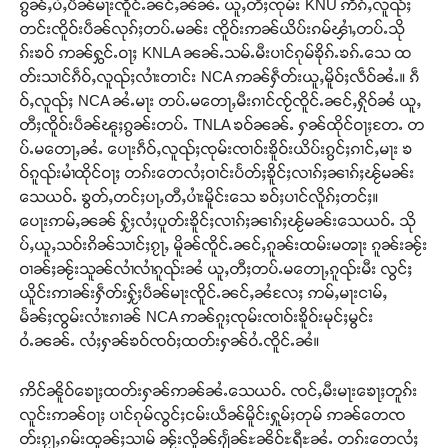
ၵွၼ်ႇပႆႇပဵၼ်မႃးၸိူင်ႉၼင်ႇၼႆၼႆႉ ယူႇတီႈၸုမ်း KNU ဢိၵ်ႇလူၺ်ႈ
တင်းၸိူဝ်းပဵၼ်လုၵ်ႈတပ်ႉမၼ်း ၸိူဝ်းဢၼ်ယိပ်းၵမ်ၾၢႆႇတပ်ႉသို
ၵ်းၶဝ် ဢၼ်ႁွင်ႉဝႃႈ KNLA ၼၼ်ႉသမ်ႉမီးပၢင်ၵုမ်ၶိုၵ်ႉၶၵ်ႉသေ ထ
တ်းသၢင်ၵဵဝ်ႇလူၺ်ႈလၢႆးတၢင်း NCA ဢၼ်ႁဵတ်းယူႇမိူဝ်ႈလဵဝ်ၼႆႉ။ ၵဵ
ဝ်ႇလူၺ်ႈ NCA ၼႆႉမႃး တပ်ႉမတေႃႇမီးၵၢင်ၸႂ်ၸိူင်ႉၼင်ႇႁိုဝ်ၼႆ ယူႇ
တီႈၸိူဝ်းပဵၼ်ၽူႈၵွၼ်းတပ်ႉ TNLA ၶဝ်ၼၼ်ႉ ႁၼ်ထိုင်ဝႃႈတႄႉ တ
ပ်ႉမတေႃႇၼႆႉ ပေႃးၵဵဝ်ႇလူၺ်ႈၸုမ်းၸၢဝ်းၶိူဝ်းယိပ်းၵွင်ႈၵၢင်ႇမႃး ၶ
ဝ်ၵူၺ်းမၢႆထိုင်ဝႃႈ တၵ်းတေလႆႈဝၢင်းပႅတ်ႈၶိူင်ႈလၢၵ်ႈၼၢၵ်ႈၽႂ်မၼ်း
သေယဝ်ႉ ၶွတ်ႇတင်ႈပႃႇတီႇပၢႆးမိူင်းသေ ၶဝ်ႈပၢင်လိူၵ်ႈတင်ႈ။
ပေႃးဢမ်ႇၼၼ် ႁႂ်ႈလႆႈပူတ်းၶိူင်ႈလၢၵ်ႈၼၢၵ်ႈၽႂ်မၼ်းသေယဝ်ႉ သို
ပ်ႇယူႇသဝ်းၵိၼ်သၢင်ႈၵႂႃႇ မိူၼ်ၸိူင်ႉၼင်ႇၵူၼ်းထမ်းမၻႃး ၵူၼ်းၼႂ်း
ဝၢၼ်ႈၼႂ်းသူၼ်လၢႆလၢႆၵူၺ်းၼႆ ယူႇတီႈတပ်ႉမတေႃႇၵူၺ်းမီး လွင်ႈ
ယိူင်းဢၢၼ်းႁဵတ်းႁႂ်ႈပဵၼ်မႃးၸိူင်ႉၼင်ႇၼႆလႄႈ ဢမ်ႇမႃးငၢမ်ႇ
မႅၼ်ႈၸွမ်းလၢႆးၵၢၼ် NCA ဢၼ်ၵူႈၸုမ်းၸၢဝ်းၶိူဝ်းမုင်ႈမွင်း
ဝႆႉၼၼ်ႉ လႆႈႁၼ်ၶဝ်ၸဝ်ႈထတ်းႁၼ်ဝႆႉၸိူင်ႉၼႆ။
ဢိင်ၼိူဝ်ၶေႃႈထတ်းႁၼ်ဢၼ်ၼႆႉသေယဝ်ႉ ၸင်ႇမီးမႃးၶေႃႈတူၵ်း
လူင်းဢၼ်ဝႃႈ ပၢင်ၵုမ်လွင်ႈငမ်းယဵၼ်မိူင်းႁူမ်ႈတုမ် ဢၼ်တေၸ
တ်းၵႂႃႇၵမ်းထူၼ်ႈသၢမ် ၼႂ်းလိူၼ်ၵျႅၼ်ႊၼိဝ်ႊရီႊၼႆႉ တၵ်းတေလႆႈ