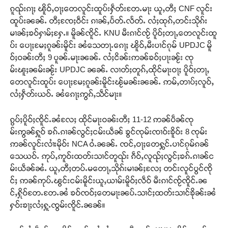
ၵူၺ်းၵႃႈ ၽိူဝ်ႇဝႃႈတေလူင်းထူပ်းႁဵတ်းတႄႉမႃး ယူႇတီႈ CNF လူင်း
ထူပ်းၼၼ်ႉ တီႈၸႄႈဝဵင်း ၵၢၼ်ႇပႅတ်ႉလႅတ်ႉ လႆႈထုၵ်ႇတင်းသိုၵ်း
မၢၼ်ႈၶဝ်ႁၢမ်ႈႁႄႉ။ မိူၼ်ၸိူင်ႉ KNU မီးၵၢင်ၸႂ် ပိူဝ်ႈတႃႇတေလူင်းထူ
ပ်း ပေႃႈမႄႈၵူၼ်းမိူင်း ၼႆသေတႃႉၵေႃႈ ၽိူဝ်ႇမီးပၢင်ၵုမ် UPDJC မိူ
ဝ်ႈဝၼ်းတီႈ 9 ပူၼ်ႉမႃးၼၼ်ႉ လႆႈငိၼ်းဢၼ်ၶဝ်ႈပႃးၼႂ်း ၸု
မ်းၽူႈၼမ်းၼႂ်း UPDJC ၼၼ်ႉ လၢတ်ႈတူၵ်ႇထိုင်မႃးဝႃႈ ပိူဝ်ႈတႃႇ
တေလူင်းထူပ်း ပေႃႈမႄႈၵူၼ်းမိူင်းၽႂ်မၼ်းၼၼ်ႉ ဢမ်ႇတၢပ်ႈလူဝ်ႇ
လႆႈႁဵတ်းယဝ်ႉ ၼႆၵေႃႈဢွၵ်ႇသဵင်မႃး။
ၵွပ်ႈပိူဝ်ႈၸိူင်ႉၼႆလႄႈ ထိုင်မႃးဝၼ်းတီႈ 11-12 ဢၼ်ပဵၼ်ၸု
မ်းဢွၼ်ႁူဝ် ၶၵ်ႉၵၢၼ်လွင်ႈငမ်းယဵၼ် ၶွင်ၸုမ်းၸၢဝ်းၶိူဝ်း 8 ၸုမ်း
ဢၼ်လူင်းလၢႆးမိုဝ်း NCA ဝႆႉၼၼ်ႉ ၸင်ႇဝႃႈတေႁွင်ႉပၢင်ၵုမ်ၵၼ်
သေယဝ်ႉ ဢုပ်ႇဢူဝ်းထတ်းသၢင်တူၺ်း ၵဵဝ်ႇလူၺ်ႈလွင်ႈၶၵ်ႉၵၢၼ်င
မ်းယဵၼ်ၼႆႉ ယူႇတီႈတပ်ႉမတေႃႇသိုၵ်းမၢၼ်ႈလႄႈ တင်းလူင်ပွင်ၸို
င်ႈ ဢၼ်ဢုပ်ႉၽွင်းငမ်းမိူင်းယူႇယၢမ်းမိူဝ်ႈလဵဝ် မီးၵၢင်ၸႂ်ၸိူင်ႉၼ
င်ႇႁိုဝ်တႄႉတႄႉၼႆ ၶဝ်ၸဝ်ႈတေမႃးၼပ်ႉသၢင်ႈထတ်းသၢင်ၶိုၼ်းၼႆ
ႁဝ်းၶႃႈလႆႈႁူႉၸွမ်းၸိူင်ႉၼၼ်။