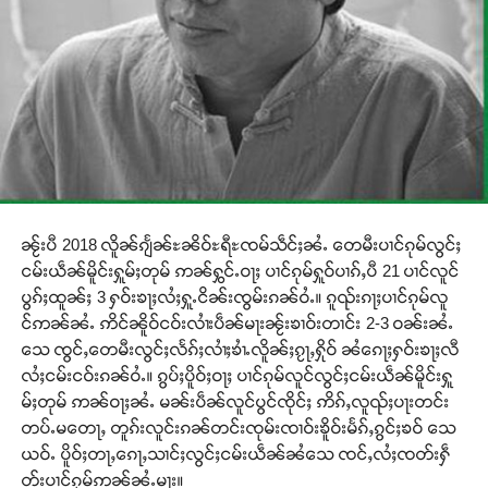
ၼႂ်းပီ 2018 လိူၼ်ၵျႅၼ်ႊၼိဝ်ႊရီႊၸမ်သဵင်ႈၼႆႉ တေမီးပၢင်ၵုမ်လွင်ႈ
ငမ်းယဵၼ်မိူင်းႁူမ်ႈတုမ် ဢၼ်ႁွင်ႉဝႃႈ ပၢင်ၵုမ်ႁူဝ်ပၢၵ်ႇပီ 21 ပၢင်လူင်
ပွၵ်ႈထူၼ်ႈ 3 ႁဝ်းၶႃႈလႆႈႁူႉငိၼ်းၸွမ်းၵၼ်ဝႆႉ။ ၵူၺ်းၵႃႈပၢင်ၵုမ်လူ
င်ဢၼ်ၼႆႉ ဢိင်ၼိူဝ်ငဝ်းလၢႆးပဵၼ်မႃးၼႂ်းၶၢဝ်းတၢင်း 2-3 ဝၼ်းၼႆႉ
သေ ၸွင်ႇတေမီးလွင်ႈလႅၵ်ႈလၢႆႈၶၢႆႉလိူၼ်ႈၵႂႃႇႁိုဝ် ၼႆၵေႃႈႁဝ်းၶႃႈလီ
လႆႈငမ်းငဝ်းၵၼ်ဝႆႉ။ ၵွပ်ႈပိူဝ်ႈဝႃႈ ပၢင်ၵုမ်လူင်လွင်ႈငမ်းယဵၼ်မိူင်းႁူ
မ်ႈတုမ် ဢၼ်ဝႃႈၼႆႉ မၼ်းပဵၼ်လူင်ပွင်ၸိုင်ႈ ဢိၵ်ႇလူၺ်ႈပႃးတင်း
တပ်ႉမတေႃႇ တူၵ်းလူင်းၵၼ်တင်းၸုမ်းၸၢဝ်းၶိူဝ်းမႅၵ်ႇၵွင်ႈၶဝ် သေ
ယဝ်ႉ ပိူဝ်ႈတႃႇၵေႃႇသၢင်ႈလွင်ႈငမ်းယဵၼ်ၼႆသေ ၸင်ႇလႆႈၸတ်းႁဵ
တ်းပၢင်ၵုမ်ဢၼ်ၼႆႉမႃး။