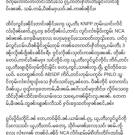
တ်ႇ တူဝ်ႈလုမ်ႈၾႃႉၼၼ်ႉ ၶဝ်ႈႁူမ်ႈၵမ်ႉထႅမ် ၸုမ်းၶၢ
ဝ်ၸုမ်းၸၢဝ်းတႆးတင်းသဵင်ႈသေ ၵႂႃႇၸတ်းႁဵတ်းတီႈမိူင်းလၢင်းၶိူ
ဝ်ႇၽူႈတွႆႇႁွၵ်ႈ လႆႈယူႇၶႃႈဢေႃႈ။
ဝ်းၼၼ်ႉ သမ်ႉဢမ်ႇပဵၼ်မႃးယဝ်ႉၼႆႉဢၼ်ၼိုင်ႈ။
ထႅင်ႈလွင်ႈၼိုင်ႈတၢင်းၼိုင်ႈၵေႃႈ ယူႇတီႈ KNPP ၸုမ်းယၢင်းလႅင်
Donate Now
လႆႈပိုၼ်ၽၢဝ်ႇၵႂႃႇဝႃႈ ၶဝ်တိုၼ်းပႆႇၸၢင်ႈ လူင်းလၢႆးမိုဝ်းၸွမ်း NCA
ၼႆၼၼ်ႉၵေႃႈမီးမႃးလႄႈ ပေႃးမႃးႁုပ်ႈသေထတ်းတူၺ်းတႄႉ ပၢင်ၵု
မ်လွင်ႈငမ်းယဵၼ်မိူင်းႁူမ်ႈတုမ် ဢၼ်တေၸတ်းႁဵတ်းၵႂႃႇၵမ်းတီႈ 3
ၼႂ်းလိူၼ်ၵျႅၼ်ႊၼိဝ်ႊရီႊ ဝူင်ႈလိုၼ်းသုတ်းဢၼ်ဝႃႈၼၼ်ႉ တိုၼ်း
တေပႆႇၸၢင်ႈပဵၼ်မႃး။ သင်ၸိူဝ်ႉဝႃႈ ယူႇတီႈလူင်ပွင်ၸိုင်ႈ ဢိၵ်ႇတင်း
ယူႇတီႈၽူႈၵိူဝ်းၵုမ်ၸိုင်ႈမိူင်း တေႃႇဢွင်ႇသၢၼ်းၸူႉၵျီႇ ႁူဝ်တိုဝ်သေ
ယဝ်ႉ တေဢွၼ်ဢဝ် ABSDF ဢိၵ်ႇတင်းၸုမ်းပဢူဝ်း PNLO သွ
င်ၸုမ်းလၢႆလၢႆၵူၺ်းသေ ႁဵတ်းသၢင်ႈၵႂႃႇၼႆတႄႉ ပဵၼ်ၸိုင် တေၸၢင်ႈ
ပဵၼ်ယူႇ၊ ၵူၺ်းၵႃႈတေဢမ်ႇမီးၼမ်ႉၼၵ်းသင်မႃးထႅင်ႈ။ လိူဝ်သေဝႃႈ
သဵင်ႈငိုၼ်းသဵင်ႈၶၢဝ်းယၢမ်းသေ သရေႇၵၢၼ်မိူင်းလူႉၼၼ်ႉ တေဢ
မ်ႇမီးၼမ်ႉတွၼ်းၽွၼ်းလီသင် ႁဝ်းၶႃႈထတ်းႁၼ်ၼင်ႇၼႆ။
ၵွပ်ႈပိူဝ်ႈၸိူင်ႉၼႆ တႄႇဢဝ်မိုဝ်ႉၼႆႉယၢမ်းၼႆႉၵႂႃႇ ယူႇတီႈလူင်ပွင်ၸို
င်ႈလႄႈသင်၊ ယူႇတီႈတပ်ႉမတေႃႇ သိုၵ်းမၢၼ်ႈလႄႈသင်၊ ၼမ်ႉၸႂ်
လႄႈ လၢႆးၵၢၼ် ဢၼ်ဝႆႉၼိူဝ် NCA လိၵ်ႈႁူမ်ႈမၢႆၵိုတ်းတိုၵ်းတူဝ်ႈမိူ