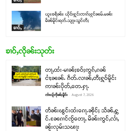
ယူႊၶရဵၼ်ႊ ယိုဝ်းႁူင်းၸၢၵ်ႈႁုင်ၼမ်ႉမၼ်း
မဵၼ်မိူင်းရတ်ႉသျႃႊသွင်တီႈ
ၶၢဝ်ႇ
ၶၢဝ်ႇလိုၼ်းသုတ်း
တႃႇထႆး-မၢၼ်ႈၶဝ်ႈဢွၵ်ႇၵၼ်
ငၢႆႈၼၼ်ႉ ၵဵတ်ႉလၢၼ်ႇတီႈႁူဝ်မိူင်း
ဢၢၼ်းပိုတ်ႇတေႉႁႃႉ
-
August 7, 2026
ၸၢႆးသႂ်ၸိုၼ်ႈမိူင်း
တႅၼ်းၽွင်းထႆးၵေႃႉၼိုင်ႈ သႅၼ်ႇႁွ
င်ႉၼႄၵၢင်ၸႂ်တေႃႇ မိၼ်းဢွင်ႇလၢႆႇ
ၼႂ်းလုမ်းသၽႃး