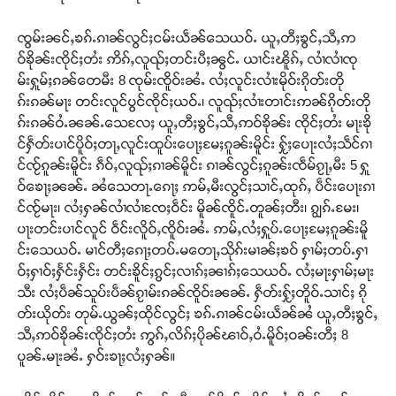
ၸွမ်းၼင်ႇၶၵ်ႉၵၢၼ်လွင်ႈငမ်းယဵၼ်သေယဝ်ႉ ယူႇတီႈၶွင်ႇသီႇဢ
ဝ်ၶိုၼ်းၸိုင်ႈတႆး ဢိၵ်ႇလူၺ်ႈတင်းပီႈၼွင်ႉ ယၢင်းၽိူၵ်ႇ လၢႆလၢႆၸု
မ်းႁူမ်ႈၵၼ်တေမီး 8 ၸုမ်းၸိူဝ်းၼႆႉ လႆႈလူင်းလၢႆးမိုဝ်းၵိုတ်းတို
ၵ်းၵၼ်မႃး တင်းလူင်ပွင်ၸိုင်ႈယဝ်ႉ၊ လူၺ်ႈလၢႆးတၢင်းဢၼ်ၵိုတ်းတို
ၵ်းၵၼ်ဝႆႉၼၼ်ႉသေလႄႈ ယူႇတီႈၶွင်ႇသီႇဢဝ်ၶိုၼ်း ၸိုင်ႈတႆး မႃးၶို
င်ႁဵတ်းပၢင်ပိူဝ်ႈတႃႇလူင်းထူပ်းပေႃႈမႄႈၵူၼ်းမိူင်း ႁႂ်ႈပေႃးလႆႈသဵင်ၵၢ
င်ၸႂ်ၵူၼ်းမိူင်း ၵဵဝ်ႇလူၺ်ႈၵၢၼ်မိူင်း ၵၢၼ်လွင်ႈၵူၼ်းၸဵမ်ၵႂႃႇမီး 5 ႁူ
ဝ်ၶေႃႈၼၼ်ႉ ၼႆသေတႃႉၵေႃႈ ဢမ်ႇမီးလွင်ႈသၢင်ႇထုၵ်ႇ ပဵင်းပေႃးၵၢ
င်ၸႂ်မႃး၊ လႆႈႁၼ်လၢႆလၢႆၸႄႈဝဵင်း မိူၼ်ၸိူင်ႉတူၼ်ႈတီး၊ ၵျွၵ်ႉမႄး၊
ပႃးတင်းပၢင်လူင် ဝဵင်းလိူဝ်ႇၸိူဝ်းၼႆႉ ဢမ်ႇလႆႈႁူပ်ႉပေႃႈမႄႈၵူၼ်းမိူ
င်းသေယဝ်ႉ မၢင်တီႈၵေႃႈတပ်ႉမတေႃႇသိုၵ်းမၢၼ်ႈၶဝ် ႁၢမ်ႈတပ်ႉႁၢ
ဝ်ႈႁၢဝ်ႈႁႅင်းႁႅင်း တင်းၶိူင်ႈၵွင်ႈလၢၵ်ႈၼၢၵ်ႈသေယဝ်ႉ လႆႈမႃးႁၢမ်ႈမႃး
သီး လႆႈပဵၼ်သူပ်းပဵၼ်ၵႂၢမ်းၵၼ်ၸိူဝ်းၼၼ်ႉ ႁဵတ်းႁႂ်ႈတိူဝ်ႉသၢင်ႈ ၵို
တ်းယိုတ်း တုမ်ႉယွၼ်ႈထိုင်လွင်ႈ ၶၵ်ႉၵၢၼ်ငမ်းယဵၼ်ၼႆ ယူႇတီႈၶွင်ႇ
သီႇဢဝ်ၶိုၼ်းၸိုင်ႈတႆး ဢွၵ်ႇလိၵ်ႈပိုၼ်ၽၢဝ်ႇဝႆႉမိူဝ်ႈဝၼ်းတီႈ 8
ပူၼ်ႉမႃးၼႆႉ ႁဝ်းၶႃႈလႆႈႁၼ်။