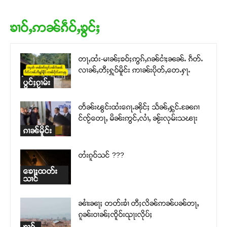
ၶၢဝ်ႇဢၼ်ၵဵဝ်ႇၶွင်ႈ
တႃႇထႆး-မၢၼ်ႈၶဝ်ႈဢွၵ်ႇၵၼ်ငၢႆႈၼၼ်ႉ ၵဵတ်ႉ
လၢၼ်ႇတီႈႁူဝ်မိူင်း ဢၢၼ်းပိုတ်ႇတေႉႁႃႉ
ပွင်ႈၵႂၢမ်း
တႅၼ်းၽွင်းထႆးၵေႃႉၼိုင်ႈ သႅၼ်ႇႁွင်ႉၼႄၵၢ
င်ၸႂ်တေႃႇ မိၼ်းဢွင်ႇလၢႆႇ ၼႂ်းလုမ်းသၽႃး
ၵၢၼ်မိူင်း
တႆးၵူဝ်သင် ???
ၶေႃႈထတ်း
သၢင်
ၼၢႆးၼႃႈ တတ်းၶၢႆ တီႈလိၼ်ဢၼ်ပၼ်တႃႇ
ၵူၼ်းဝၢၼ်ႈၸိူဝ်းၺႃးလိုပ်ႈ
ၶၢဝ်ႇ