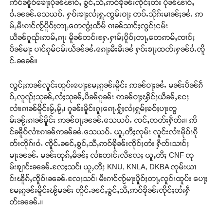
ဢိင်ၼိူဝ်ၶေႃႈပိုၼ်ၽၢဝ်ႇ ၶွင်ႇသီႇဢဝ်ၶိုၼ်းၸိုင်ႈတႆး ပိုၼ်ၽၢဝ်ႇ
ဝႆႉၼၼ်ႉသေယဝ်ႉ ႁဝ်းၶႃႈလႆႈႁူႉၸွမ်းဝႃႈ တပ်ႉသိုၵ်းမၢၼ်ႈၼႆႉ ဢ
မ်ႇမီးၵၢင်ၸႂ်ပိူဝ်ႈတႃႇတေၸွႆႈထႅမ် ၵၢၼ်သၢင်ႈလွင်ႈငမ်း
ယဵၼ်ၵူၺ်းဢမ်ႇၵႃး မိူၼ်တင်းႁႄႉႁၢမ်ႈပိူဝ်ႈတႃႇတေဢမ်ႇၸၢင်ႈ
ပဵၼ်မႃး ပၢင်ၵုမ်ငမ်းယဵၼ်ၼႆႉၵေႃႈမီးမီးၼႆ ႁဝ်းၶႃႈထတ်းႁၼ်ဝႆႉၸိူ
င်ႉၼၼ်။
လွင်ႈဢၼ်လူင်းထူပ်းပေႃႈမႄႈၵူၼ်းမိူင်း ဢၼ်ဝႃႈၼႆႉ မၼ်းပဵၼ်ၵဵ
ဝ်ႇလူၺ်ႈသုၼ်ႇလႆႈသုၼ်ႇပဵၼ်ၵူၼ်း ဢၼ်ဝႃႈၾိင်ႈယဵၼ်ႇငႄႈ
လၢႆးၵၢၼ်မိူင်းမႂ်ႇမႂ်ႇ၊ ၵူၼ်းမိူင်းၵူႈၵေႃႉႁႂ်ႈလႆႈႁူမ်ႈၶဝ်ႈပႃးၸွ
မ်းၼႂ်းၵၢၼ်မိူင်း ဢၼ်ဝႃႈၼၼ်ႉသေယဝ်ႉ ၸင်ႇၸတ်းႁဵတ်း။ ဢိ
င်ၼိူဝ်လၢႆးၵၢၼ်ဢၼ်ၼႆႉသေယဝ်ႉ ယူႇတီႈၸုမ်း လူင်းလၢႆးမိုဝ်းၵို
တ်းတိုၵ်းဝႆႉ ၸိူင်ႉၼင်ႇၶွင်ႇသီႇဢဝ်ၶိုၼ်းၸိုင်ႈတႆး ႁဵတ်းသၢင်ႈ
မႃးၼၼ်ႉ မၼ်းထုၵ်ႇမႅၼ်ႈ လၢႆးတၢင်းလီလႄႈ ယူႇတီႈ CNF ၸု
မ်းၶျၢင်းၼၼ်ႉလႄႈသင်၊ ယူႇတီႈ KNU, KNLA, DKBA ၸုမ်းယၢ
င်းၽိူၵ်ႇၸိူဝ်းၼၼ်ႉလႄႈသင်၊ မီးၵၢင်ၸႂ်မႃးပိူဝ်ႈတႃႇလူင်းထူပ်း ပေႃႈ
မႄႈၵူၼ်းမိူင်းၽႂ်မၼ်း ၸိူင်ႉၼင်ႇၶွင်ႇသီႇဢဝ်ၶိုၼ်းၸိုင်ႈတႆးႁဵ
တ်းၼၼ်ႉ။