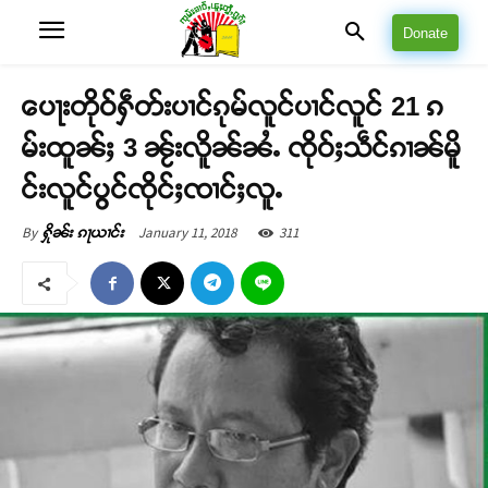
Donate
ပေႃးတိုဝ်ႁဵတ်းပၢင်ၵုမ်လူင်ပၢင်လူင် 21 ၵ
မ်းထူၼ်ႈ 3 ၼႂ်းလိူၼ်ၼႆႉ ၸိုဝ်ႈသဵင်ၵၢၼ်မိူ
င်းလူင်ပွင်ၸိုင်ႈၸၢင်ႈလူႉ
January 11, 2018
311
By
ႁိုၼ်း ၵႃယၢင်း