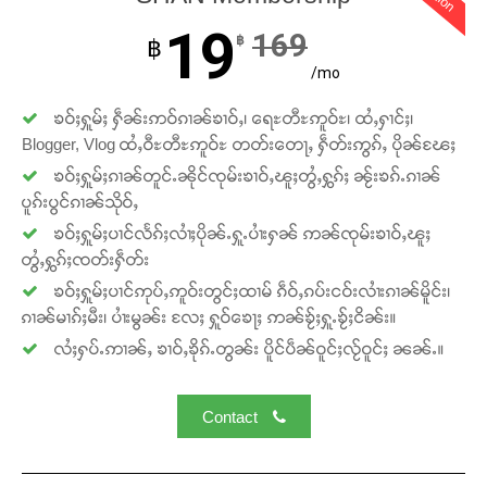
19
169
฿
฿
/mo
ၶဝ်ႈႁူမ်ႈ ႁဵၼ်းဢဝ်ၵၢၼ်ၶၢဝ်ႇ၊ ရေႊတီႊဢူဝ်ႊ၊ ထႆႇႁၢင်ႈ၊
Blogger, Vlog ထႆႇဝီႊတီႊဢူဝ်ႊ တတ်းတေႃႇ ႁဵတ်းဢွၵ်ႇ ပိုၼ်ၽႄႈ
ၶဝ်ႈႁူမ်ႈၵၢၼ်တူင်ႉၼိုင်ၸုမ်းၶၢဝ်ႇၽူႈတွႆႇႁွၵ်ႈ ၼႂ်းၶၵ်ႉၵၢၼ်
ပူၵ်းပွင်ၵၢၼ်သိုဝ်ႇ
ၶဝ်ႈႁူမ်ႈပၢင်လႅၵ်ႈလၢႆႈပိုၼ်ႉႁူႉပၢႆးႁၼ် ဢၼ်ၸုမ်းၶၢဝ်ႇၽူႈ
တွႆႇႁွၵ်ႈၸတ်းႁဵတ်း
ၶဝ်ႈႁူမ်ႈပၢင်ဢုပ်ႇဢူဝ်းတွင်ႈထၢမ် ၵဵဝ်ႇၵပ်းငဝ်းလၢႆးၵၢၼ်မိူင်း၊
ၵၢၼ်မၢၵ်ႈမီး၊ ပၢႆးမွၼ်း လႄႈ ႁူဝ်ၶေႃႈ ဢၼ်ၶႂ်ႈႁူႉၶႂ်ႈငိၼ်း။
လႆႈႁပ်ႉဢၢၼ်ႇ ၶၢဝ်ႇၶိုၵ်ႉတွၼ်း ပိူင်ပဵၼ်ဝူင်ႈလႂ်ဝူင်ႈ ၼၼ်ႉ။
Contact