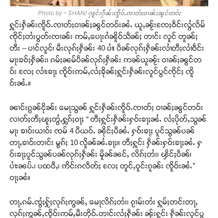
Photo by – SHAN/ ႁူင်းႁဵၼ်းၸိူဝ်ႉၸၢတ်ႈဝၢၼ်ႈၼွင်တဝ်ႈ
ႁူင်းႁဵၼ်းၸိူဝ်ႉၸၢတ်ႈဝၢၼ်ႈၼွင်တဝ်းၼႆႉ ယူႇၼႂ်းၸႄႈဝဵင်းလွႆလႅမ်
ၸိုင်ႈတႆးပွတ်းၸၢၼ်း ဢမ်ႇပေႃးၵႆၼိူဝ်သဵၼ်ႈ တၢင်း လူင် တူၼ်ႈ
တီး – ပၢင်လူင်၊ မီးလုၵ်ႈႁဵၼ်း 40 ပၢႆ၊ ပဵၼ်လုၵ်ႈႁဵၼ်းလၢႆတီႈလၢႆဝဵင်း
မႃးၶဝ်ႈႁဵၼ်း၊ ၵမ်ႈၼမ်ပဵၼ်လုၵ်ႈႁဵၼ်း ဢၼ်ယူၼႂ်း ဝၢၼ်ႈၼွင်တ
ဝ်း လႄႈ လၢႆးၶႃႈ ၸိူဝ်းဢမ်ႇလႆႈၶိုၼ်ႈႁူင်းႁဵၼ်းလူင်ပွင်ၸိုင်ႈ ၸိူ
ဝ်းၼႆႉ။
ၼၢင်းၵွၼ်ငိုၼ်း မေႃသွၼ် ႁူင်းႁဵၼ်းၸိူဝ်ႉၸၢတ်ႈ ဝၢၼ်ႈၼွင်တဝ်း
လၢတ်ႈတီႈၽူႈတွႆႇႁွၵ်ႈဝႃႈ “ တီႈႁူင်းႁဵၼ်းႁဝ်းၶႃႈၼႆႉ လႆႈပိုတ်ႇသွၼ်
မႃး ၶၢဝ်းယၢဝ်း ၸမ် 4 ပီယဝ်ႉ ၼိုင်ႈပီၼႆႉ ႁဝ်းၶႃႈ ပူင်သွၼ်ပၼ်
တႃႇၶၢဝ်းတၢင်း မွၵ်ႈ 10 လိူၼ်ၼႆႉၶႃႈ။ တီႈႁူင်း ႁဵၼ်းႁဝ်းၶႃႈၼႆႉ ႁ
ဝ်းၶႃႈပူင်သွၼ်ပၼ်လုၵ်ႈႁဵၼ်း မိူၼ်ၼင်ႇ လိၵ်ႈတႆး၊ ၾိင်ႈပဵၼ်၊
ပၢႆးၼပ်ႉ၊ ပထဝီႇ၊ ဢိင်းၵလဵတ်ႈ လႄႈ တူင်ႇဝူင်းၵူၼ်း ၸိူဝ်းၼႆႉ”
ဝႃႈၼႆ။
တႃႇၵမ်ႉၸွႆႈႁႂ်ႈလုၵ်ႈဢွၼ်ႇ မေႃလိၵ်ႈတႆး၊ ၵႂၢမ်းတႆး ႁူမ်ႈတင်းတႃႇ
လုၵ်ႈဢွၼ်ႇၸိူဝ်းဢမ်ႇမီးတိုဝ်ႉတၢင်းလႆႈႁဵၼ်း ၼႂ်းႁူင်း ႁဵၼ်းလူင်ပွ