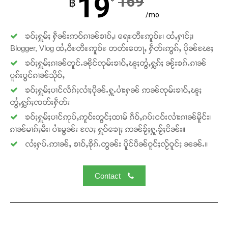
19
169
฿
/mo
ၶဝ်ႈႁူမ်ႈ ႁဵၼ်းဢဝ်ၵၢၼ်ၶၢဝ်ႇ၊ ရေႊတီႊဢူဝ်ႊ၊ ထႆႇႁၢင်ႈ၊
Blogger, Vlog ထႆႇဝီႊတီႊဢူဝ်ႊ တတ်းတေႃႇ ႁဵတ်းဢွၵ်ႇ ပိုၼ်ၽႄႈ
ၶဝ်ႈႁူမ်ႈၵၢၼ်တူင်ႉၼိုင်ၸုမ်းၶၢဝ်ႇၽူႈတွႆႇႁွၵ်ႈ ၼႂ်းၶၵ်ႉၵၢၼ်
ပူၵ်းပွင်ၵၢၼ်သိုဝ်ႇ
ၶဝ်ႈႁူမ်ႈပၢင်လႅၵ်ႈလၢႆႈပိုၼ်ႉႁူႉပၢႆးႁၼ် ဢၼ်ၸုမ်းၶၢဝ်ႇၽူႈ
တွႆႇႁွၵ်ႈၸတ်းႁဵတ်း
ၶဝ်ႈႁူမ်ႈပၢင်ဢုပ်ႇဢူဝ်းတွင်ႈထၢမ် ၵဵဝ်ႇၵပ်းငဝ်းလၢႆးၵၢၼ်မိူင်း၊
ၵၢၼ်မၢၵ်ႈမီး၊ ပၢႆးမွၼ်း လႄႈ ႁူဝ်ၶေႃႈ ဢၼ်ၶႂ်ႈႁူႉၶႂ်ႈငိၼ်း။
လႆႈႁပ်ႉဢၢၼ်ႇ ၶၢဝ်ႇၶိုၵ်ႉတွၼ်း ပိူင်ပဵၼ်ဝူင်ႈလႂ်ဝူင်ႈ ၼၼ်ႉ။
Contact