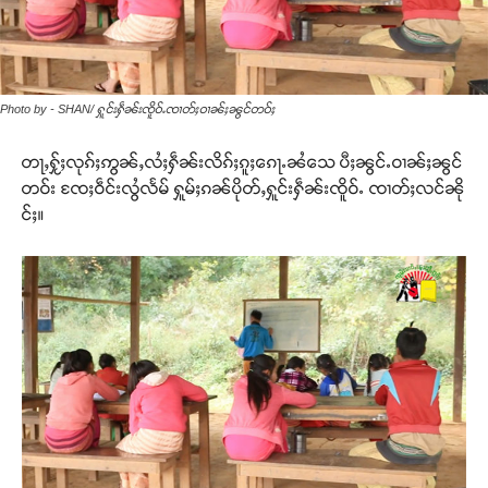
Photo by - SHAN/ ႁူင်းႁဵၼ်းၸိူဝ်ႉၸၢတ်ႈဝၢၼ်ႈၼွင်တဝ်ႈ
တႃႇႁႂ်ႈလုၵ်ႈဢွၼ်ႇလႆႈႁဵၼ်းလိၵ်ႈၵူႈၵေႃႉၼႆသေ ပီႈၼွင်ႉဝၢၼ်ႈၼွင်
တဝ်း ၸႄႈဝဵင်းလွႆလႅမ် ႁူမ်ႈၵၼ်ပိုတ်ႇႁူင်းႁဵၼ်းၸိူဝ်ႉ ၸၢတ်ႈလင်ၼို
င်ႈ။