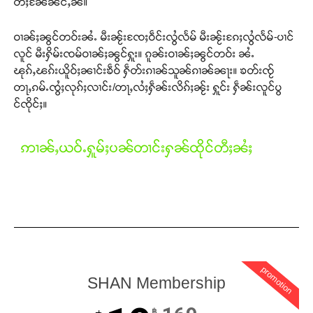
တ်ႈၼႄၼင်ႇၼႆ။
ဝၢၼ်ႈၼွင်တဝ်းၼႆႉ မီးၼႂ်းၸႄႈဝဵင်းလွႆလႅမ် မီးၼႂ်းၵႄႈလွႆလႅမ်-ပၢင်
လူင် မီးႁိမ်းၸမ်ဝၢၼ်ႈၼွင်ႁူး။ ၵူၼ်းဝၢၼ်ႈၼွင်တဝ်း ၼႆႉ
ၽုၵ်ႇၽၵ်းယိူဝ်ႈၼၢင်းၶဵဝ် ႁဵတ်းၵၢၼ်သူၼ်ၵၢၼ်ၼႃး။ ၶတ်းၸႂ်
တႃႇၵမ်ႉၸွႆႈလုၵ်ႈလၢင်း/တႃႇလႆႈႁဵၼ်းလိၵ်ႈၼႂ်း ႁူင်း ႁဵၼ်းလူင်ပွ
Support SHAN
င်ၸိုင်ႈ။
တႃႇႁႂ်ႈသဵင်ၵၢင်ၸႂ်ၵူၼ်းမိူင်း ၵူႈတီႈၵူႈလႅၼ်ပေႃးတေၸွ
တ်ႇ တူဝ်ႈလုမ်ႈၾႃႉၼၼ်ႉ ၶဝ်ႈႁူမ်ႈၵမ်ႉထႅမ် ၸုမ်းၶၢ
ဢၢၼ်ႇယဝ်ႉႁူမ်ႈပၼ်တၢင်းႁၼ်ထိုင်တီႈၼႆႈ
ဝ်ႇၽူႈတွႆႇႁွၵ်ႈ လႆႈယူႇၶႃႈဢေႃႈ။
Donate Now
promotion
SHAN Membership
฿