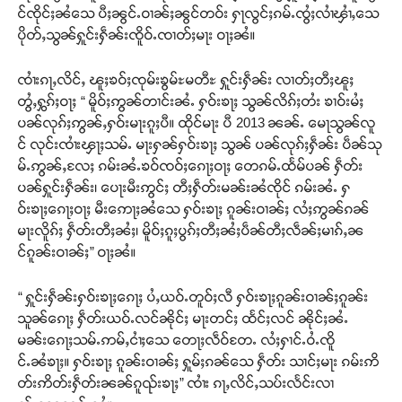
င်ၸိုင်ႈၼႆသေ ပီႈၼွင်ႉဝၢၼ်ႈၼွင်တဝ်း ႁႃလွင်ႈၵမ်ႉၸွႆႈလၢႆၾၢႆႇသေ
ပိုတ်ႇသွၼ်ႁူင်းႁဵၼ်းၸိူဝ်ႉၸၢတ်ႈမႃး ဝႃႈၼႆ။
ၸၢႆးၵႃႇလိင်ႇ ၽူႈၶဝ်ႈၸုမ်းၶွမ်ႊမတီႊ ႁူင်းႁဵၼ်း လၢတ်ႈတီႈၽူႈ
တွႆႇႁွၵ်ႈဝႃႈ “ မိူဝ်ႈဢွၼ်တၢင်းၼႆႉ ႁဝ်းၶႃႈ သွၼ်လိၵ်ႈတႆး ၶၢဝ်းမႆႈ
ပၼ်လုၵ်ႈဢွၼ်ႇႁဝ်းမႃးၵူႈပီ။ ထိုင်မႃး ပီ 2013 ၼၼ်ႉ မေႃသွၼ်လူ
င် လုင်းၸၢႆးၾႃႈသမ်ႉ မႃးႁၼ်ႁဝ်းၶႃႈ သွၼ် ပၼ်လုၵ်ႈႁဵၼ်း ပဵၼ်သု
မ်ႉဢွၼ်ႇလႄႈ ၵမ်းၼႆႉၶဝ်ၸဝ်ႈၵေႃႈဝႃႈ တေၵမ်ႉထႅမ်ပၼ် ႁဵတ်း
ပၼ်ႁူင်းႁဵၼ်း၊ ပေႃးမီးဢွင်ႈ တီႈႁဵတ်းမၼ်းၼႆၸိုင် ၵမ်းၼႆႉ ႁ
ဝ်းၶႃႈၵေႃႈဝႃႈ မီးဢေႃႈၼႆသေ ႁဝ်းၶႃႈ ၵူၼ်းဝၢၼ်ႈ လႆႈဢွၼ်ၵၼ်
မႃးလိူၵ်ႈ ႁဵတ်းတီႈၼႆႈ၊ မိူဝ်ႈၵူႈပွၵ်ႈတီႈၼႆႈပဵၼ်တီႈလဵၼ်ႈမၢၵ်ႇၼ
င်ၵူၼ်းဝၢၼ်ႈ” ဝႃႈၼႆ။
“ ႁူင်းႁဵၼ်းႁဝ်းၶႃႈၵေႃႈ ပႆႇယဝ်ႉတူဝ်ႈလီ ႁဝ်းၶႃႈၵူၼ်းဝၢၼ်ႈၵူၼ်း
သူၼ်ၵေႃႈ ႁဵတ်းယဝ်ႉလင်ၼိုင်ႈ မႃးတင်ႈ ထႅင်ႈလင် ၼိုင်ႈၼႆႉ
မၼ်းၵေႃႈသမ်ႉဢမ်ႇငၢႆႈသေ တေႃႈလဵဝ်တႄႉ လႆႈႁၢင်ႉဝႆႉၸိူ
င်ႉၼႆၶႃႈ။ ႁဝ်းၶႃႈ ၵူၼ်းဝၢၼ်ႈ ႁူမ်ႈၵၼ်သေ ႁဵတ်း သၢင်ႈမႃး ၵမ်းဢိ
တ်းဢိတ်းႁဵတ်းၼၼ်ၵူၺ်းၶႃႈ” ၸၢႆး ၵႃႇလိင်ႇသပ်းလႅင်းလၢ