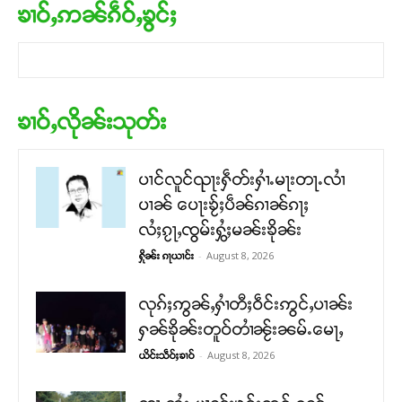
ၶၢဝ်ႇဢၼ်ၵဵဝ်ႇၶွင်ႈ
ၶၢဝ်ႇလိုၼ်းသုတ်း
ပၢင်လူင်ၺႃးႁဵတ်းႁၢႆႉမႃးတႃႉလၢႆ
ပၢၼ် ​​ပေႃးၶႂ်ႈပဵၼ်ၵၢၼ်ၵႃႈ
လႆႈၵႂႃႇၸွမ်းႁွႆႈမၼ်းၶိုၼ်း
-
August 8, 2026
ႁိုၼ်း ၵႃယၢင်း
လုၵ်ႈဢွၼ်ႇႁၢႆတီႈဝဵင်းဢွင်ႇပၢၼ်း
ႁၼ်ၶိုၼ်းတူဝ်တၢႆၼႂ်းၼမ်ႉမေႃႇ
-
August 8, 2026
ယိင်းသဵဝ်ႈၶၢဝ်