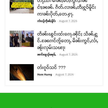
တႃႇထႆး-မၢၼ်ႈၶဝ်ႈဢွၵ်ႇၵၼ်
ငၢႆႈၼၼ်ႉ ၵဵတ်ႉလၢၼ်ႇတီႈႁူဝ်မိူင်း
ဢၢၼ်းပိုတ်ႇတေႉႁႃႉ
-
August 7, 2026
ၸၢႆးသႂ်ၸိုၼ်ႈမိူင်း
တႅၼ်းၽွင်းထႆးၵေႃႉၼိုင်ႈ သႅၼ်ႇႁွ
င်ႉၼႄၵၢင်ၸႂ်တေႃႇ မိၼ်းဢွင်ႇလၢႆႇ
ၼႂ်းလုမ်းသၽႃး
-
August 7, 2026
ၼၢင်းၽူၺ်းၼုမ်ႇ
တႆးၵူဝ်သင် ???
-
August 7, 2026
Hom Hurng