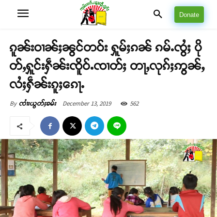
Donate
ၵူၼ်းဝၢၼ်ႈၼွင်တဝ်း ႁူမ်ႈၵၼ် ၵမ်ႉၸွႆႈ ပို
တ်ႇႁူင်းႁဵၼ်းၸိူဝ်ႉၸၢတ်ႈ တႃႇလုၵ်ႈဢွၼ်ႇ
လႆႈႁဵၼ်းၵူႈၵေႃႉ
December 13, 2019
562
By
ၸၢႆးယွတ်ႈၶမ်း