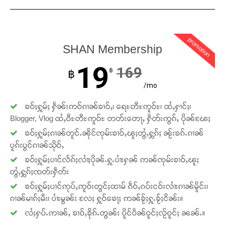
promotion
SHAN Membership
19
169
฿
฿
/mo
ၶဝ်ႈႁူမ်ႈ ႁဵၼ်းဢဝ်ၵၢၼ်ၶၢဝ်ႇ၊ ရေႊတီႊဢူဝ်ႊ၊ ထႆႇႁၢင်ႈ၊
Blogger, Vlog ထႆႇဝီႊတီႊဢူဝ်ႊ တတ်းတေႃႇ ႁဵတ်းဢွၵ်ႇ ပိုၼ်ၽႄႈ
ၶဝ်ႈႁူမ်ႈၵၢၼ်တူင်ႉၼိုင်ၸုမ်းၶၢဝ်ႇၽူႈတွႆႇႁွၵ်ႈ ၼႂ်းၶၵ်ႉၵၢၼ်
ပူၵ်းပွင်ၵၢၼ်သိုဝ်ႇ
ၶဝ်ႈႁူမ်ႈပၢင်လႅၵ်ႈလၢႆႈပိုၼ်ႉႁူႉပၢႆးႁၼ် ဢၼ်ၸုမ်းၶၢဝ်ႇၽူႈ
တွႆႇႁွၵ်ႈၸတ်းႁဵတ်း
ၶဝ်ႈႁူမ်ႈပၢင်ဢုပ်ႇဢူဝ်းတွင်ႈထၢမ် ၵဵဝ်ႇၵပ်းငဝ်းလၢႆးၵၢၼ်မိူင်း၊
ၵၢၼ်မၢၵ်ႈမီး၊ ပၢႆးမွၼ်း လႄႈ ႁူဝ်ၶေႃႈ ဢၼ်ၶႂ်ႈႁူႉၶႂ်ႈငိၼ်း။
လႆႈႁပ်ႉဢၢၼ်ႇ ၶၢဝ်ႇၶိုၵ်ႉတွၼ်း ပိူင်ပဵၼ်ဝူင်ႈလႂ်ဝူင်ႈ ၼၼ်ႉ။