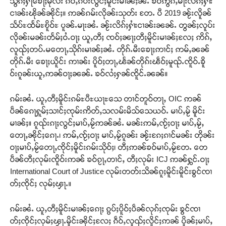
သွၵ်ႈႁႃၶေႃႈမုလ်း ၵဵဝ်ႇၵပ်းလွင်ႈမိူင်းမၢၼ်ႈၼႆႉ ၶဝ်ဢွၵ်ႇမႃးလိၵ်ႈႁၢႆး
ငၢၼ်းၽိုၼ်ၼိုင်ႈ။ ဢၼ်ၵမ်းလိုၼ်းသုတ်း တႄႉ ပီ 2019 ၼႂ်းလိူၼ်
သႅပ်ႊထႅမ်ႊၿိူဝ်ႊ ပူၼ်ႉမႃးၼႆႉ ၼႂ်းလိၵ်ႈႁၢႆးငၢၼ်းၼၼ်ႉ တွၼ်ႈလူပ်း
လိုၼ်းမၼ်းတႅမ်ႈဝႆႉဝႃႈ ယူႇတီႈ ၸဝ်ႈၼႃႈတီႈမိူင်းမၢၼ်ႈလႄႈ ဢိၵ်ႇ
လူၺ်ႈတပ်ႉမတေႃႇသိုၵ်းမၢၼ်ႈၼႆႉ တိုၵ်ႉမီးၶေႃႈဢၢင်ႈ ဢမ်ႇၼၼ်
တိုၵ်ႉမီး ၶေႃႈယိူင်း ဢၢၼ်း ပိူဝ်ႈတႃႇၽႅၼ်တိုၵ်းၽဵဝ်ႈမူၺ်ႉၸိူဝ်ႉၶိူ
ဝ်းၵူၼ်းယူႇဢၼ်ဝႃႈၼၼ်ႉ ၶဝ်လႆႈႁၼ်ၸိူင်ႉၼၼ်။
ၵမ်းၼႆႉ ယူႇတီႈမိူင်းၵမ်ႊပီႊယႃႊသေ တၢင်တူဝ်တႃႇ OIC ဢၼ်
ပဵၼ်ၵေႃႁူမ်ႈသၢင်ႈၸုမ်းဢိတ်ႇသလမ်းမိသ်သေယဝ်ႉ မၢပ်ႇမႂ် မိူင်း
မၢၼ်ႈ။ ၵူၺ်းၵႃႈလွင်ႈမၢပ်ႇမႂ်ဢၼ်ၼႆႉ မၼ်းဢမ်ႇၸႂ်ႈဝႃႈ မၢပ်ႇမႂ်ႇ
တေႃႇၼိုင်ႈၵေႃႉ၊ ဢမ်ႇၸႂ်ႈဝႃႈ မၢပ်ႇမႂ်ၵူၼ်း ၼႂ်းၵႄႈၵၢင်မၼ်း တိုၼ်း
ဝႃႈမၢပ်ႇမႂ်တေႃႇၸိုင်ႈမိူင်းၵမ်းသိုဝ်ႈ၊ တီႈဢၼ်ၶဝ်မၢပ်ႇမႂ်တႄႉ တေ
ပဵၼ်တီႈလုမ်းၸိူဝ်းဢၼ် ၶဝ်ၵႂႃႇတၢင်ႇ တီႈလုမ်း ICJ ဢၼ်ႁွင်ႉဝႃႈ
International Court of Justice လုမ်းတတ်းသိၼ်ၵူႈမိူင်းမိူင်းၶွင်ၸၢ
တ်ႈၸိုင်ႈ လုမ်ႈၾႃႉ။
ၵမ်းၼႆႉ ယူႇတီႈမိူင်းမၢၼ်ႈၵေႃႈ ၵွပ်ႈပိူဝ်ႈပဵၼ်လုၵ်ႈၸုမ်း ၶွင်ၸၢ
တ်ႈၸိုင်ႈလုမ်ႈၾႃႉမိူင်းၼိုင်ႈလႄႈ ၵဵဝ်ႇလူၺ်ႈလိူင်ႈဢၼ် ပိူၼ်ႈမၢပ်ႇ