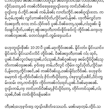
င်ႉၵလႃးၶဝ် ၼၼ်ႉဢၼ်လဵဝ်ၵူၺ်း ၼႆၵေႃႈၸၢင်ႈမီး လႅပ်ႈပဵၼ်ပိုတ်ႇ
လိူင်ႈတေႃႇၶဝ် ဢၼ်လဵဝ်ၶေႃၶေႃၵူၺ်းၵေႃႈ ၸၢင်ႈပဵၼ်လႆႈ။
ၵူၺ်းၵႃႈ ဝႆႉၸိူင်ႉၼၼ် ဢမ်ႇမႅၼ်ႈ လၢတ်ႈၸိူင်ႉၼၼ်ၵူၺ်းတႄႉ ဢ
မ်ႇၵုမ်ႇထူၼ်ႈ လွင်ႈဢၼ်ၶဝ်ပိုတ်ႇလိူင်ႈမၢပ်ႇမႂ်ၼႆႉ ပႃးၸဵမ်လွင်ႈၸ
ဝ်ႈၼႃႈတီႈ လႄႈ တပ်ႉသိုၵ်းၶဝ် ပူၼ်ႉပႅၼ်တေႃႇသုၼ်ႇလႆႈၵူၼ်း မိူ
ဝ်ႈၽွင်းၵိူတ်ႇပၼ်ႁႃ ၼႂ်းၼႃႈတီႈၸၢဝ်းၶိူဝ်းၶဝ်လႂ် ၸိူဝ်းၼႆႉၵေႃႈပႃး
ဢၼ်ဝႃႈၼၼ်ႉ တေလႆႈၾၢင်ႉၸွမ်းၶႃႈယဝ်ႉ။
ပေႃးတူၺ်းၶိုၼ်း 10-20 ပီ ပူၼ်ႉမႃးၸိူဝ်းၼၼ်ႉ မိူင်းတႆး၊ မိူင်းယၢင်း၊
Support SHAN
မိူင်းၶၢင်၊ မိူင်းယၢင်းလႅင် ၸိူဝ်းၼႆႉ ပဵၼ်ၼႃႈတီႈဢၼ် လႆႈ ထုၵ်ႇ
ပူၼ်ႉပႅၼ်လူလၢႆမႃးသုၼ်ႇလႆႈသုၼ်ႇပဵၼ်ၵူၼ်းမႃး ၼမ်လိူဝ်ပိူၼ်ႈသု
တႃႇႁႂ်ႈသဵင်ၵၢင်ၸႂ်ၵူၼ်းမိူင်း ၵူႈတီႈၵူႈလႅၼ်ပေႃးတေၸွ
တ်းဢၼ်ဝႃႈၼၼ်ႉ ႁဝ်းၶႃႈ ဢမ်ႇလီလူင် လိုမ်း။ လွင်ႈပိုတ်ႇလိူင်ႈမၢ
တ်ႇ တူဝ်ႈလုမ်ႈၾႃႉၼၼ်ႉ ၶဝ်ႈႁူမ်ႈၵမ်ႉထႅမ် ၸုမ်းၶၢ
ပ်ႇမႂ်တေႃႇၸိူင်းၼင်ႇၼႆ ဢၼ်ပဵၼ်ယူႇဝၼ်းမိူဝ်ႈလဵဝ်ၼႆႉ ပေႃးႁဝ်း
ဝ်ႇၽူႈတွႆႇႁွၵ်ႈ လႆႈယူႇၶႃႈဢေႃႈ။
မေႃဢဝ် ၸႂ်ႉတိုဝ်းပဵၼ်လႆႈ ႁႅင်းဢီးပိူဝ်ႈတႃႇ ပၢႆးႁႃလွင်ႈၽဵင်ႇပဵင်းၸွ
မ်းထမ်း တႃႇၸၢဝ်းၶိူဝ်း ၸိူဝ်းဢၼ်လႆႈထုၵ်ႇပူၼ်ႉပႅၼ်မႃးၼၼ်ႉ
Donate Now
ၵူၺ်းဢမ်ႇၵႃး ၸၢင်ႈဢဝ်ပဵၼ်မႃႇႁႅင်းပိူဝ်ႈတႃႇ တိုၵ်းဢဝ်သုၼ်ႇလႆႈ
သုၼ်ႇပဵၼ် ၸၢဝ်းၶိူဝ်းၽႂ်မၼ်း။
တီႈၼႆႈပေႃးႁဝ်းၶႃႈ တူၺ်းၽိတ်းသေယဝ်ႉ မၼ်းမႃးတုမ်ႉတိူဝ်ႉသ