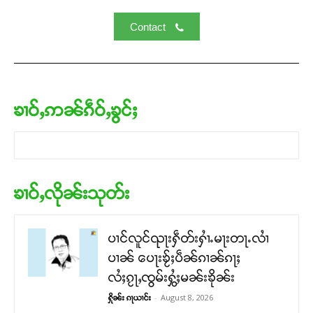
Contact
ၶၢဝ်ႇဢၼ်ၵဵဝ်ႇၶွင်ႈ
ၶၢဝ်ႇလိုၼ်းသုတ်း
ပၢင်လူင်ၺႃးႁဵတ်းႁၢႆႉမႃးတႃႉလၢႆ
ပၢၼ် ​​ပေႃးၶႂ်ႈပဵၼ်ၵၢၼ်ၵႃႈ
လႆႈၵႂႃႇၸွမ်းႁွႆႈမၼ်းၶိုၼ်း
-
August 8, 2026
ႁိုၼ်း ၵႃယၢင်း