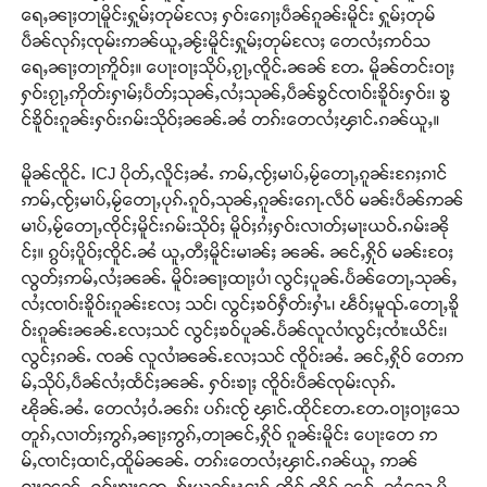
ရေႇၼႃႈတႃမိူင်းႁူမ်ႈတုမ်လႄႈ ႁဝ်းၵေႃႈပဵၼ်ၵူၼ်းမိူင်း ႁူမ်ႈတုမ်
ပဵၼ်လုၵ်ႈၸုမ်းဢၼ်ယူႇၼႂ်းမိူင်းႁူမ်ႈတုမ်လႄႈ တေလႆႈဢဝ်သ
ရေႇၼႃႈတႃဢိူဝ်ႈ။ ပေႃးဝႃႈသိုပ်ႇၵႂႃႇၸိူင်ႉၼၼ် တႄႉ မိူၼ်တင်းဝႃႈ
ႁဝ်းၵႂႃႇဢိုတ်းႁၢမ်ႈပႅတ်ႈသုၼ်ႇလႆႈသုၼ်ႇပဵၼ်ၶွင်ၸၢဝ်းၶိူဝ်းႁဝ်း၊ ၶွ
င်ၶိူဝ်းၵူၼ်းႁဝ်းၵမ်းသိုဝ်ႈၼၼ်ႉၼႆ တၵ်းတေလႆႈၾၢင်ႉၵၼ်ယူႇ။
မိူၼ်ၸိူင်ႉ ICJ ပိုတ်ႇလိူင်ႈၼႆႉ ဢမ်ႇၸႂ်ႈမၢပ်ႇမႂ်တေႃႇၵူၼ်းၵႄႈၵၢင်
ဢမ်ႇၸႂ်ႈမၢပ်ႇမႂ်တေႃႇပုၵ်ႉၵူဝ်ႇသုၼ်ႇၵူၼ်းၵေႃႉလဵဝ် မၼ်းပဵၼ်ဢၼ်
မၢပ်ႇမႂ်တေႃႇၸိုင်ႈမိူင်းၵမ်းသိုဝ်ႈ မိူဝ်ႈၵႆႈႁဝ်းလၢတ်ႈမႃးယဝ်ႉၵမ်းၼို
င်ႈ။ ၵွပ်ႈပိူဝ်ႈၸိူင်ႉၼႆ ယူႇတီႈမိူင်းမၢၼ်ႈ ၼၼ်ႉ ၼင်ႇႁိုဝ် မၼ်းဝႄႈ
လွတ်ႈဢမ်ႇလႆႈၼၼ်ႉ မိူဝ်းၼႃႈထႃႈပၢႆ လွင်ႈပူၼ်ႉပႅၼ်တေႃႇသုၼ်ႇ
လႆႈၸၢဝ်းၶိူဝ်းၵူၼ်းလႄႈ သင်၊ လွင်ႈၶဝ်ႁဵတ်းႁၢႆႉ၊ ၽဵဝ်ႈမူၺ်ႉတေႃႇၶိူ
ဝ်းၵူၼ်းၼၼ်ႉလႄႈသင် လွင်ႈၶဝ်ပူၼ်ႉပႅၼ်လူလၢႆလွင်ႈၸၢႆးယိင်း၊
လွင်ႈၵၼ်ႉ ၸၼ် လူလၢႆၼၼ်ႉလႄႈသင် ၸိူဝ်းၼႆႉ ၼင်ႇႁိုဝ် တေဢ
မ်ႇသိုပ်ႇပဵၼ်လႆႈထႅင်ႈၼၼ်ႉ ႁဝ်းၶႃႈ ၸိူဝ်းပဵၼ်ၸုမ်းလုၵ်ႉ
ၽိုၼ်ႉၼႆႉ တေလႆႈဝႆႉၼၵ်း ပၵ်းၸႂ် ၾၢင်ႉထိုင်တႄႉတႄႉဝႃႈဝႃႈသေ
တူၵ်ႇလၢတ်ႈဢွၵ်ႇၼႃႈဢွၵ်ႇတႃၼင်ႇႁိုဝ် ၵူၼ်းမိူင်း ပေႃးတေ ဢ
မ်ႇၸၢင်ႈထၢင်ႇထိူမ်ၼၼ်ႉ တၵ်းတေလႆႈၾၢင်ႉၵၼ်ယူႇ ဢၼ်
ဝႃႈၼၼ်ႉ ႁဝ်းၶႃႈတႄႉ ၶႂ်ႈယွၼ်းၾၢင်ႉထိုင် ၸိူင်ႉၼင်ႇ ၼႆသေ ပို