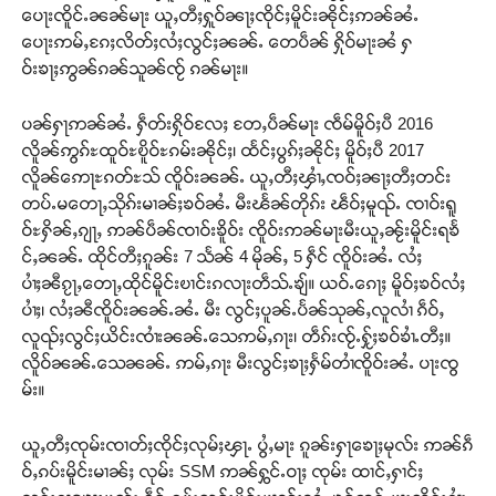
ပေႃးၸိူင်ႉၼၼ်မႃး ယူႇတီႈႁူဝ်ၼႃႈၸိုင်ႈမိူင်းၼိုင်ႈဢၼ်ၼႆႉ
ပေႃးဢမ်ႇၵႄႈလိတ်ႈလႆႈလွင်ႈၼၼ်ႉ တေပဵၼ် ႁိုဝ်မႃးၼႆ ႁ
ဝ်းၶႃႈဢွၼ်ၵၼ်သူၼ်ၸႂ် ၵၼ်မႃး။
ပၼ်ႁႃဢၼ်ၼႆႉ ႁဵတ်းႁိုဝ်လႄႈ တႄႇပဵၼ်မႃး ၸဵမ်မိူဝ်ႈပီ 2016
လိူၼ်ဢွၵ်ႊထူဝ်ႊၿိူဝ်ႊၵမ်းၼိုင်ႈ၊ ထႅင်ႈပွၵ်ႈၼိုင်ႈ မိူဝ်ႈပီ 2017
လိူၼ်ဢေႃႊၵတ်ႊသ် ၸိူဝ်းၼၼ်ႉ ယူႇတီႈၾၢႆႇၸဝ်ႈၼႃႈတီႈတင်း
တပ်ႉမတေႃႇသိုၵ်းမၢၼ်ႈၶဝ်ၼႆႉ မီးၽႅၼ်တိုၵ်း ၽဵဝ်ႈမူၺ်ႉ ၸၢဝ်းရူ
ဝ်ႊႁိၼ်ႇၵျႃႇ ဢၼ်ပဵၼ်ၸၢဝ်းၶိူဝ်း ၸိူဝ်းဢၼ်မႃးမီးယူႇၼႂ်းမိူင်းရၶႅ
င်ႇၼၼ်ႉ ထိုင်တီႈၵူၼ်း 7 သႅၼ် 4 မိုၼ်ႇ 5 ႁဵင် ၸိူဝ်းၼႆႉ လႆႈ
ပၢႆႈၼီၵႂႃႇတေႃႇထိုင်မိူင်းၿၢင်းၵလႃးတဵသ်ႉၶျ်။ ယဝ်ႉၵေႃႈ မိူဝ်ႈၶဝ်လႆႈ
ပၢႆႈ၊ လႆႈၼီၸိူဝ်းၼၼ်ႉၼႆႉ မီး လွင်ႈပူၼ်ႉပႅၼ်သုၼ်ႇလူလၢႆ ၵဵဝ်ႇ
လူၺ်ႈလွင်ႈယိင်းၸၢႆးၼၼ်ႉသေဢမ်ႇၵႃး၊ တဵၵ်းၸႂ်ႉႁႂ်ႈၶဝ်ၶၢႆႉတီႈ။
လိူဝ်ၼၼ်ႉသေၼၼ်ႉ ဢမ်ႇၵႃး မီးလွင်ႈၶႃႈႁႅမ်တၢႆၸိူဝ်းၼႆႉ ပႃးၸွ
မ်း။
ယူႇတီႈၸုမ်းၸၢတ်ႈၸိုင်ႈလုမ်ႈၾႃႉ ပွႆႇမႃး ၵူၼ်းႁႃၶေႃႈမုလ်း ဢၼ်ၵဵ
ဝ်ႇၵပ်းမိူင်းမၢၼ်ႈ လုမ်း SSM ဢၼ်ႁွင်ႉဝႃႈ ၸုမ်း ထၢင်ႇႁၢင်ႈ