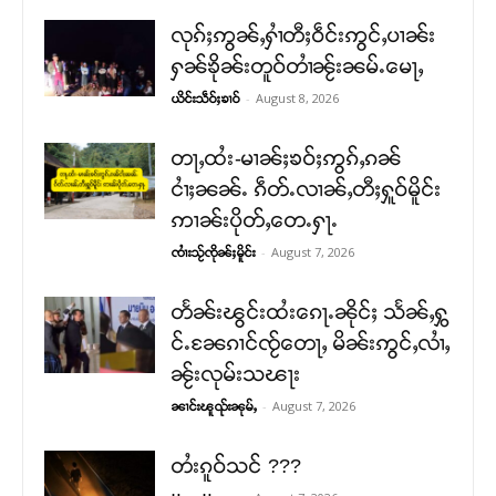
လုၵ်ႈဢွၼ်ႇႁၢႆတီႈဝဵင်းဢွင်ႇပၢၼ်း
ႁၼ်ၶိုၼ်းတူဝ်တၢႆၼႂ်းၼမ်ႉမေႃႇ
-
August 8, 2026
ယိင်းသဵဝ်ႈၶၢဝ်
တႃႇထႆး-မၢၼ်ႈၶဝ်ႈဢွၵ်ႇၵၼ်
ငၢႆႈၼၼ်ႉ ၵဵတ်ႉလၢၼ်ႇတီႈႁူဝ်မိူင်း
ဢၢၼ်းပိုတ်ႇတေႉႁႃႉ
-
August 7, 2026
ၸၢႆးသႂ်ၸိုၼ်ႈမိူင်း
တႅၼ်းၽွင်းထႆးၵေႃႉၼိုင်ႈ သႅၼ်ႇႁွ
င်ႉၼႄၵၢင်ၸႂ်တေႃႇ မိၼ်းဢွင်ႇလၢႆႇ
ၼႂ်းလုမ်းသၽႃး
-
August 7, 2026
ၼၢင်းၽူၺ်းၼုမ်ႇ
တႆးၵူဝ်သင် ???