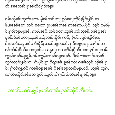
တ်ႇၼႄတၢင်းႁၼ်ထိုင်ႁဝ်းၶႃႈ။
ၵမ်းလိုၼ်းသုတ်းတႄႉ မိူၼ်တင်းဝႃႈ ႁူဝ်ၼႃႈၸိုင်ႈမိူင်းႁိုဝ် ဢ
မ်ႇၼၼ်ၵေႃႈ တပ်ႉမတေႃႇၵူႈပၢၼ်ပၢၼ် ဢၼ်ဢုပ်ႉပိူင်ႇ ၽွင်းငမ်းမိူ
င်းႁဝ်းၶႃႈမႃးၼႆႉ ဢမ်ႇၼပ်ႉယမ်တေႃႇသုၼ်ႇလႆႈသုၼ်ႇပဵၼ်ၵူၼ်း
ပူၼ်ႉပႅၼ်တေႃႇသုၼ်ႇလႆႈၸၢဝ်းၶိူဝ်း ဢမ်ႇ ႁဵတ်းၸွမ်းၾိင်ႈထု
င်းဢၼ်ၽႃႇၵၢင်ဝၢင်းၶိုင်ႈဢၼ်ဝႃႈၼၼ်ႉ ႁဝ်းၶႃႈၵေႃႈ တၵ်းတေ
လႆႈတႅမ်ႈပိုၼ်းၼႄၵွၼ်ႇ။ ယႃႇဝႃႈ တေတႅမ်ႈပိုၼ်းၼႄ ႁဝ်းၶႃႈသမ်ႉ
ဢွၼ်ၵၼ်မႃးႁူမ်ႇငမ်းၸွမ်းဢၼ်ဝႃႈၼၼ်ႉ ပဵၼ်လၢႆးတၢင်းဢၼ်
လွၵ်းၸုၵ်းႁဝ်းၶႃႈ ၶၢႆႉပိူင်ႈၵႂႃႇဝိၺၢၼ်ႇၶႂၼ်ငဝ်း ၵၢၼ်လုၵ်ႉၽိုၼ်ႉႁ
ဝ်း ႁၢႆလၢႆၵႂႃႇႁိုဝ် ဢၼ်ဝႃႈၼၼ်ႉပဵၼ်ၶေႃႈထၢမ်မႃးယဝ်ႉ ယွၼ်းတူၵ်ႇ
လၢတ်ႈၸိူင်ႉၼႆသေ ၶွတ်ႇယွတ်ႈပၢႆၵႂၢမ်းဝႆႉတီႈၼႆႈၵွၼ်ႇၶႃႈ။
ဢၢၼ်ႇယဝ်ႉႁူမ်ႈပၼ်တၢင်းႁၼ်ထိုင်တီႈၼႆႈ