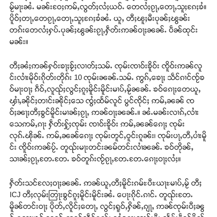
မႂ်မႃးၼႆႉ မၼ်းဝႄႈဢမ်ႇလွတ်ႈလႆႈယဝ်ႉ တေလႆႈၵႂႃႇတေႃႇသူႈၵႄႈၶႆ။
ပိူဝ်ႈတႃႇတေၵႂႃႇတေႃႇသူႈၵႄႈၶႆၼႆႉ ယူႇ တီႈၽူႈမီးပုၼ်ႈၽွၼ်း
တၵ်းတေလႆႈႁပ်ႉပုၼ်ႈၽွၼ်းၵႂႃႇႁဵတ်းဢၼ်ဝႃႈၼၼ်ႉ ပဵၼ်ထုင်း
မၼ်း။
တီႈၼႆႈဢၼ်ႁဝ်းၶႃႈၶႂ်ႈလၢတ်ႈသမ်ႉ ၸုမ်းၸၢဝ်းၶိူဝ်း ၸိူဝ်းဢၼ်လူ
င်းလၢႆးမိုဝ်းၵိုတ်းတိုၵ်း 10 ၸုမ်းၼၼ်ႉသမ်ႉ ဢွၵ်ႇၶေႃႈ သဵင်ၵၢင်ၸႂ်ၶ
ဝ်မႃးဝႃႈ ၵဵဝ်ႇလူၺ်ႈလွင်ႈၵူႈမိူင်းမိူင်းမၢပ်ႇမႂ်ၼၼ်ႉ ၶဝ်ၵေႃႈတေယူႇ
ၾၢႆႇၼိုင်ႈတၢင်းၼိုင်ႈသေ ၸွႆႈထႅမ်လူင် ပွင်ၸိုင်ႈ ဢမ်ႇၼၼ် ၸ
ဝ်ႈၼႃႈတီႈၶွင်မိူင်းမၢၼ်ႈၵႂႃႇ ဢၼ်ဝႃႈၼၼ်ႉ။ ၼႆႉမၼ်းလၢၵ်ႇလၢႆး
သေဢမ်ႇၵႃး ႁဵတ်းႁႂ်ႈၸုမ်း ၸၢဝ်းၶိူဝ်း ဢမ်ႇၼၼ်ၵေႃႈ ၸုမ်း
လုၵ်ႉၽိုၼ်ႉ ဢမ်ႇၼၼ်ၵေႃႈ ၸုမ်းတူင်ႇဝူင်းၵူၼ်း၊ ၸုမ်းပႃႇတီႇပၢႆးမိူ
င်း ၸိူဝ်းဢၼ်ပႂ်ႉ တူၺ်းမႃးတင်းၼမ်တင်းလၢႆၼၼ်ႉ ၶဝ်တိုၼ်ႇ
သၢၼ်ႈၵႂႃႇတႄႉတႄႉ ၶဝ်တူၵ်းၸႂ်ၵႂႃႇတႄႉတႄႉၵေႃႈဝႃႈလႆႈ။
ႁဵတ်းသင်လႄႈဝႃႈၼၼ်ႉ ဢၼ်ယူႇတီႈမိူင်းၵမ်ႊပီႊယႃႊမၢပ်ႇမႂ် တီႈ
ICJ တီႈလုမ်းတြႃးၶွင်ၵူႈမိူင်းမိူင်းၼႆႉ ပေႃးၵိုင်ႉၵၢင်ႉ တူၺ်းတႄႉ
မိူၼ်တင်းဝႃႈ ပိုတ်ႇလိူင်ႈတေႃႇ လွင်ႈရူဝ်ႇႁိၼ်ႇၵျႃႇ ဢၼ်ၸုမ်းပီႈၼွ