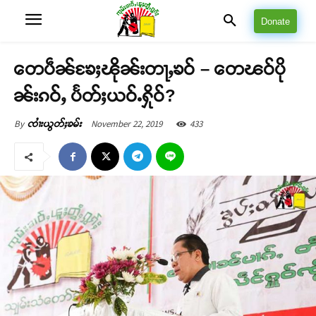
Donate
တေပဵၼ်ၶႄႈၽိုၼ်းတႃႇၶဝ် – တေၽဝ်ပို
ၼ်းၵဝ်ႇ ပႅတ်ႈယဝ်ႉႁိုဝ်?
November 22, 2019
433
By
ၸၢႆးယွတ်ႈၶမ်း