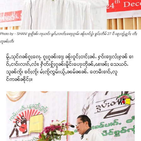
Photo by - SHAN/ ၶူးႁိုၼ်း ၵႃယၢင်း မွၵ်ႇလၢတ်ႈၶေႃႈၵႂၢမ်း ၼႂ်းပၢင်ပွႆး ၶွပ်ႈတဵမ် 27 ပီ ၽူႈတွႆႇႁွၵ်ႈ တီႈ
တူၼ်ႈတီး
မႂ်ႇသုင်ၵၼ်ၵူႈၵေႃႉ ၵူႈၵူၼ်းၶႃႈ ၼႂ်းဝူင်ႈဝၢင်ႈၼႆႉ ႁဝ်းၶႃႈလႆႈႁၼ် ၶၢ
ဝ်ႇငၢဝ်းလၢၵ်ႇလၢႆး ႁဵတ်းႁႂ်ႈၵူၼ်းမိူင်းပေႃးတိုၼ်ႇၽၢၼ်ႈ သေယဝ်ႉ
သူၼ်ၸႂ်၊ ၶဝ်ႈၸႂ်၊ မႆႈၸႂ်ၸွမ်းယႂ်ႇၼမ်ၼၼ်ႉ တေမီးၶၢဝ်ႇလူ
င်ဢၼ်ၼိုင်ႈ။