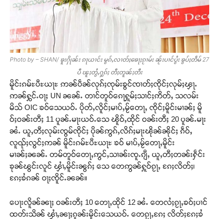
Photo by – SHAN/ ၶူးႁိုၼ်း ၵႃယၢင်း မွၵ်ႇလၢတ်ႈၶေႃႈၵႂၢမ်း ၼႂ်းပၢင်ပွႆး ၶွပ်ႈတဵမ် 27
ပီ ၽူႈတွႆႇႁွၵ်ႈ တီႈတူၼ်ႈတီး
မိူင်းၵမ်ႊပီႊယႃႊ ဢၼ်ပဵၼ်လုၵ်ႈၸုမ်းၶွင်ၸၢတ်ႈၸိုင်ႈလုမ်ႈၾႃႉ
ဢၼ်ႁွင်ႉဝႃႈ UN ၼၼ်ႉ တၢင်တူဝ်ၵေႃႁူမ်ႈသၢင်ႈဢိတ်ႇ သလမ်း
မိသ် OIC ၶဝ်သေယဝ်ႉ ပိုတ်ႇလိူင်ႈမၢပ်ႇမႂ်တေႃႇ ၸိုင်ႈမိူင်းမၢၼ်ႈ မိူ
ဝ်ႈဝၼ်းတီႈ 11 ပူၼ်ႉမႃးယဝ်ႉသေ ၽိူဝ်ႇထိုင် ဝၼ်းတီႈ 20 ပူၼ်ႉမႃး
ၼႆႉ ယူႇတီႈလုမ်းၸွမ်ၸိုင်ႈ ပိုၼ်ဢွၵ်ႇလိၵ်ႈမႃးၽိုၼ်ၼိုင်ႈ ၵဵဝ်ႇ
လူၺ်ႈလွင်ႈဢၼ် မိူင်းၵမ်ႊပီႊယႃႊ ၶဝ် မၢပ်ႇမႂ်တေႃႇမိူင်း
မၢၼ်ႈၼၼ်ႉ တမ်တူဝ်တေႃႇဢွင်ႇသၢၼ်းၸူႉၵျီႇ ယူႇတီႈတၼ်းႁဵင်း
ၶုၼ်ၽွင်းလူင် ၾၢႆႇမိူင်းၼွၵ်ႈ သေ တေဢွၼ်ႁူဝ်ၵႂႃႇ ၵႄႈလိတ်ႈ၊
ၵႄႈၶႆၵၼ် ဝႃႈၸိူင်ႉၼၼ်။
ပေႃးလိူၼ်ၼႃႈ ဝၼ်းတီႈ 10 တေႃႇထိုင် 12 ၼႆႉ တေလႆႈၵႂႃႇၶဝ်ႈပၢင်
ထတ်းသိၼ် ၾၢႆႇၼႃႈၵူၼ်းမိူင်းသေယဝ်ႉ တေၵႂႃႇၵႄႈ လိတ်ႈၵႄႈၶႆ