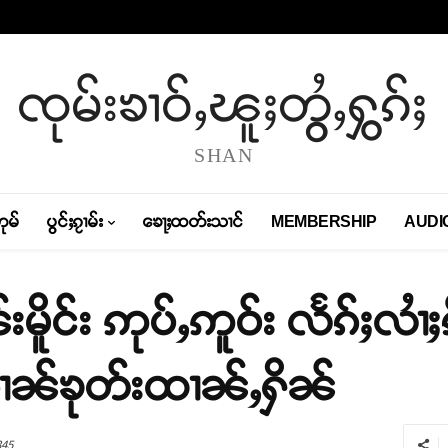
ၸုမ်းၶၢဝ်ႇၽူႈတွႆႇႁွၵ်ႈ
SHAN
တုမ်
ပွင်ႈၵႂၢမ်း
ၶေႃႈထတ်းသၢင်
MEMBERSHIP
AUDI
ိူင်း ဢုပ်ႇဢူဝ်း လႅၵ်ႈလၢႆ
ၵၢၼ်ၶုတ်းထၢၼ်ႇႁိၼ်
345