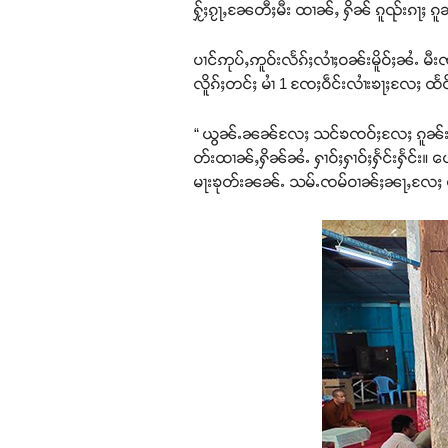
ႁႂ်ႈၵႂႃႇၼႄတီႈမီး ထၢၼ်ႇ ႁိၼ် ၵူၺ်းၵႃႈ ၵူ
ပၢင်ဢုပ်ႇဢူဝ်းလႅၵ်ႈလၢႆႈဝၼ်းမိူဝ်ႈၼႆႉ 
လိူၵ်ႈတင်ႈ မၢႆ 1 ၸႄႈဝဵင်းလၢႆးၶႃႈလႄႈ ထႅ
“ ယွၼ်ႉၼၼ်လႄႈ သင်ၶၸဝ်ႈလႄႈ ၵူၼ်းဝၢၼ်ႈ
တ်းထၢၼ်ႇႁိၼ်ၼႆႉ ႁၢဝ်ႈႁၢဝ်ႈႁႅင်းႁႅင်း။
မႃးၶုတ်းၼၼ်ႉ သမ်ႉၸမ်ဝၢၼ်ႈၼႃႇလႄႈ တေ တ