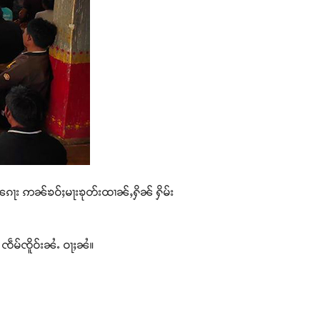
ႇၼၵႃး ဢၼ်ၶဝ်ႈမႃးၶုတ်းထၢၼ်ႇႁိၼ် ႁိမ်း
ၸဵမ်ၸိူဝ်းၼႆႉ ဝႃႈၼႆ။