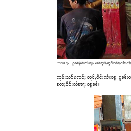
Photo by - ၵူၼ်းမိူင်းလၢႆးၶႃႈ/ ပၢင်ဢုပ်ႇဢူဝ်းလႅၵ်ႈလၢႆး တီႈ
ၸုမ်းသင်ၶၸဝ်ႈ တူင်ႇဝဵင်းလၢႆးၶႃႈ၊ ၵူၼ်းဝ
ၸႄႈဝဵင်းလၢႆးၶႃႈ ဝႃႈၼႆ။