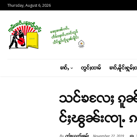
Thursday, August 6, 2026
ၶၢဝ်ႇ
တွင်ႈထၢမ်
ၶၢဝ်ႇမိူင်းႁူမ်ႈ
သင်ၶလႄႈ ၵူၼ်းမ
င်ႈၽွၼ်းၸႃႉ 
By
November 22, 2019
ၸၢႆးယွတ်ႈၶမ်း