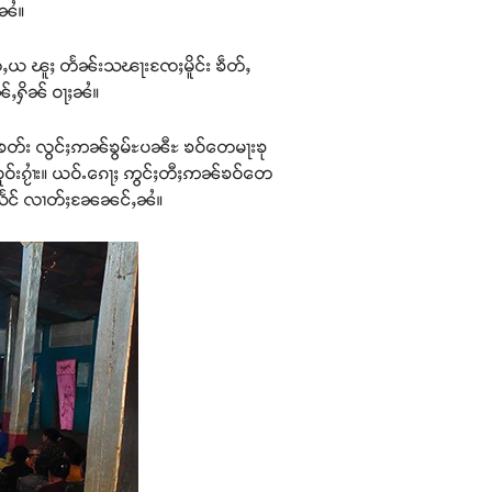
ႈၼႆ။
ႇၸေႇယ ၽူႈ တႅၼ်းသၽႃးၸႄႈမိူင်း ၶဵတ်ႇ
ၼ်ႇႁိၼ် ဝႃႈၼႆ။
ၼ်ၶတ်း လွင်ႈဢၼ်ၶွမ်ႊပၼီႊ ၶဝ်တေမႃးၶု
ဝူဝ်းၵႂၢႆး။ ယဝ်ႉၵေႃႈ ဢွင်ႈတီႈဢၼ်ၶဝ်တေ
ၢႆးသႅင် လၢတ်ႈၼႄၼင်ႇၼႆ။