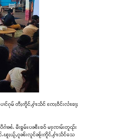
်ၵုမ် တီႈဢိူင်ႇႁၢႆးသႅင် ၸႄႈဝဵင်းလၢႆးၶႃႈ
ႈ ပီၵၢႆၼႆႉ မီးၶွမ်ႊပၼီႊၶဝ် မႃးၸၢမ်းတူၺ်း
ႉၽူႈယႂ်ႇၵူၼ်းလူင်ၼႂ်းဢိူင်ႇႁၢႆးသႅင်သေ