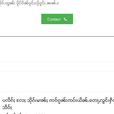
ၵ်ႉတွၼ်း ပိူင်ပဵၼ်ဝူင်ႈလႂ်ဝူင်ႈ ၼၼ်ႉ။
Contact
ပလိၵ်ႈ လႄႈ သိုၵ်းမၢၼ်ႈ ဢဝ်ၵူၼ်းၸပ်းယိၼ်ႉတေႃႇလွင်းႁဵတ်
သဵဝ်ႈ