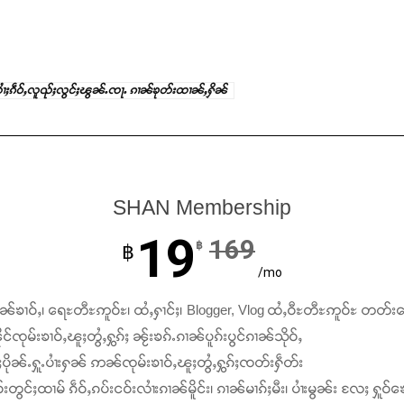
လၢႆႈၵဵဝ်ႇလူၺ်ႈလွင်ႈၽွၼ်ႉၸႃႉ ၵၢၼ်ၶုတ်းထၢၼ်ႇႁိၼ်
SHAN Membership
19
169
฿
฿
/mo
ၢၼ်ၶၢဝ်ႇ၊ ရေႊတီႊဢူဝ်ႊ၊ ထႆႇႁၢင်ႈ၊ Blogger, Vlog ထႆႇဝီႊတီႊဢူဝ်ႊ တတ်း
င်ၸုမ်းၶၢဝ်ႇၽူႈတွႆႇႁွၵ်ႈ ၼႂ်းၶၵ်ႉၵၢၼ်ပူၵ်းပွင်ၵၢၼ်သိုဝ်ႇ
ႆႈပိုၼ်ႉႁူႉပၢႆးႁၼ် ဢၼ်ၸုမ်းၶၢဝ်ႇၽူႈတွႆႇႁွၵ်ႈၸတ်းႁဵတ်း
်းတွင်ႈထၢမ် ၵဵဝ်ႇၵပ်းငဝ်းလၢႆးၵၢၼ်မိူင်း၊ ၵၢၼ်မၢၵ်ႈမီး၊ ပၢႆးမွၼ်း လႄႈ ႁူဝ်ၶေ