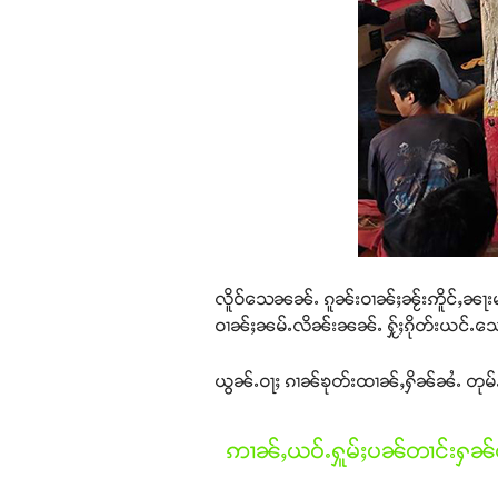
လိူဝ်သေၼၼ်ႉ ၵူၼ်းဝၢၼ်ႈၼႂ်းဢိူင်ႇၼႃးမ
ဝၢၼ်ႈၼမ်ႉလိၼ်းၼၼ်ႉ ႁႂ်ႈၵိုတ်းယင်ႉသေ ႁ
ယွၼ်ႉဝႃႈ ၵၢၼ်ၶုတ်းထၢၼ်ႇႁိၼ်ၼႆႉ တုမ်ႉတိ
ဢၢၼ်ႇယဝ်ႉႁူမ်ႈပၼ်တၢင်းႁၼ်ထ