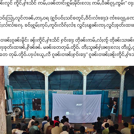
ၼ်းလူင် ဢိူင်ႇႁၢႆးသႅင် ဢမ်ႇပၼ်တၢင်းႁူမ်ႈမိုဝ်းလႄႈ ဢမ်ႇပဵၼ်ၵႂႃႇၸွမ်း” ဝႃ
မီးၸဝ်ႈသြႃႇလူင်ၸၼ်ႇတႃႇဝရ (ႁူဝ်ပဝ်ႈသင်ၶတူင်ႇဝဵင်းလၢႆးၶႃႈ)၊ ၸၢႆးၵျေႃ
င်ႈလၢႆလၢႆၵေႃႉ ၶဝ်ႈႁူမ်ႈဢုပ်ႇဢူဝ်းလႅၵ်ႈလၢႆႈ လွင်ႈၽွၼ်းၸႃႉလွင်ႈၶုတ်းထၢ
ၵူၼ်းမိူင်း ၼႂ်းဢိူင်ႇႁၢႆးသႅင် ႁဝ်းၶႃႈ တိုၼ်းဢမ်ႇလႆႈၸႂ် တိုၼ်းသၢ
 ပေႃးၶုတ်းထၢၼ်ႇႁိၼ်ၼႆႉ မၼ်းတေတုမ်ႉတိူဝ်ႉ တီႈသူၼ်ႁႆႈၼႃးလႄႈ တီႈပွႆႇ
ုမ်ႉတိူဝ်ႉပႃးပၢႆးယူႇလီ ၵူၼ်းဝၢၼ်ႈႁဝ်းၶႃႈ” ၵူၼ်းဝၢၼ်ႈၼႂ်းဢိူင်ႇႁ