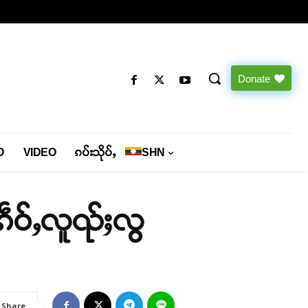
Donate
O
VIDEO
ၵပ်းသိုပ်ႇ
SHN
ႈၵဵဝ်ႇလူၺ်ႈလွ
Share