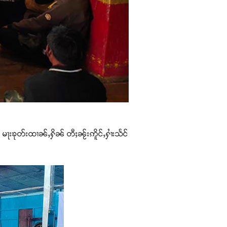
 မႃးၶုတ်းထၢၼ်ႇႁိၼ် တီႈၼႂ်းဢိူင်ႇႁၢႆးသႅင်