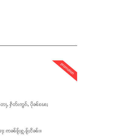
promotion
တေႃႇ ႁဵတ်းဢွၵ်ႇ ပိုၼ်ၽႄႈ
ႃႈ ဢၼ်ၶႂ်ႈႁူႉၶႂ်ႈငိၼ်း။