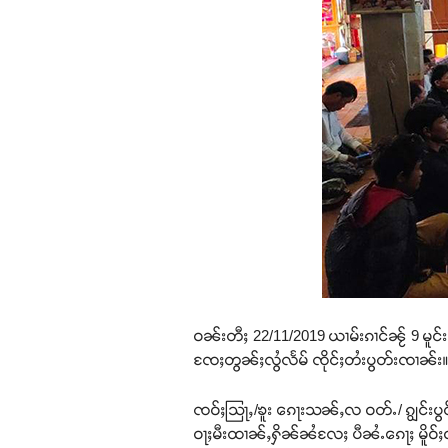
ဝၼ်းတီႈ 22/11/2019 ယၢမ်းၵၢင်ၼႂ် 9 မူင်း
ၸႄႈတွၼ်ႈလွႆလႅမ် ၸိုင်ႈတႆးပွတ်းၸၢၼ်း
ၸဝ်ႈသြႃႇ/ၶူး ၵေႃးသၼ်ႇလ ဝတ်ႉ/ ၵျွင်းပွင် 
ဝႃႈမီးထၢၼ်ႇႁိၼ်ၼႆလႄႈ ပီၼႆႉၵေႃႈ မိူဝ်ႈဝ