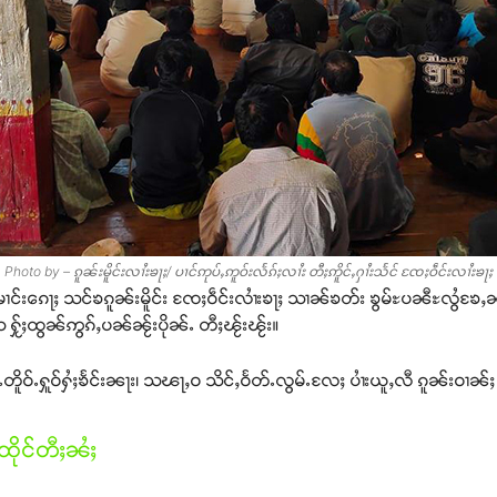
Photo by – ၵူၼ်းမိူင်းလၢႆးၶႃႈ/ ပၢင်ဢုပ်ႇဢူဝ်းလႅၵ်ႈလၢႆး တီႈဢိူင်ႇႁၢႆးသႅင် ၸႄႈဝဵင်းလၢႆးၶႃႈ
ၢင်းၵေႃႈ သင်ၶၵူၼ်းမိူင်း ၸႄႈဝဵင်းလၢႆးၶႃႈ သၢၼ်ၶတ်း ၶွမ်ႊပၼီႊလွႆၶႄ
ႂ်ႈထွၼ်ဢွၵ်ႇပၼ်ၼႂ်းပိုၼ်ႉ တီႈၽႂ်းၽႂ်း။
ူဝ်ႉႁူဝ်ႁႆႈၶႅင်းၼႃး၊ သၽႃႇဝ သိင်ႇဝႅတ်ႉလွမ်ႉလႄႈ ပၢႆးယူႇလီ ၵူၼ်းဝၢၼ်ႈ 
ိုင်တီႈၼႆႈ