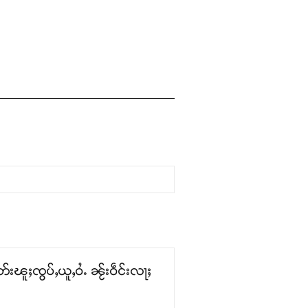
းၽူႈၸွပ်ႇယူႇဝႆႉ ၼႂ်းဝဵင်းလႃႈ