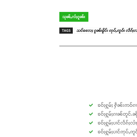
သုၼ်ႇလႆႈၵူၼ်း
TAGS
သင်ၶလႄႈ ၵူၼ်းမိူင်း ဢုပ်ႇဢူဝ်း လႅၵ်ႈ
ၶဝ်ႈႁူမ်ႈ ႁဵၼ်းဢဝ်ၵ
ၶဝ်ႈႁူမ်ႈၵၢၼ်တူင်ႉၼို
ၶဝ်ႈႁူမ်ႈပၢင်လႅၵ်ႈလၢ
ၶဝ်ႈႁူမ်ႈပၢင်ဢုပ်ႇဢူဝ