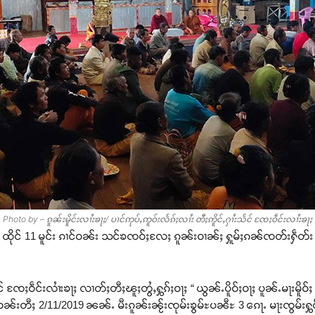
Photo by – ၵူၼ်းမိူင်းလၢႆးၶႃႈ/ ပၢင်ဢုပ်ႇဢူဝ်းလႅၵ်ႈလၢႆး တီႈဢိူင်ႇႁၢႆးသႅင် ၸႄႈဝဵင်းလၢႆးၶႃႈ
 ထိုင် 11 မူင်း ၵၢင်ဝၼ်း သင်ၶၸဝ်ႈလႄႈ ၵူၼ်းဝၢၼ်ႈ ႁူမ်ႈၵၼ်ၸတ်းႁဵတ်း ပၢင
။
ၸႄႈဝဵင်းလၢႆးၶႃႈ လၢတ်ႈတီႈၽူႈတွႆႇႁွၵ်ႈဝႃႈ “ ယွၼ်ႉပိူဝ်ႈဝႃႈ ပူၼ်ႉမႃးမိူဝ်
ၼ်းတီႈ 2/11/2019 ၼၼ်ႉ မီးၵူၼ်းၼႂ်းၸုမ်းၶွမ်ႊပၼီႊ 3 ၵေႃႉ မႃးၸွမ်းႁွင်