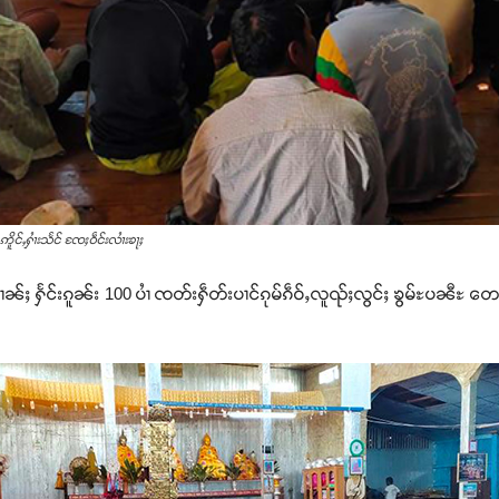
ဢိူင်ႇႁၢႆးသႅင် ၸႄႈဝဵင်းလၢႆးၶႃႈ
ၢၼ်ႈ ႁႅင်းၵူၼ်း 100 ပၢႆ ၸတ်းႁဵတ်းပၢင်ၵုမ်ၵဵဝ်ႇလူၺ်ႈလွင်ႈ ၶွမ်ႊပၼီႊ တေ