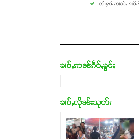
လႆႈႁပ်ႉဢၢၼ်ႇ ၶၢဝ်ႇၶို
ၶၢဝ်ႇဢၼ်ၵဵဝ်ႇၶွင်ႈ
ၶၢဝ်ႇလိုၼ်းသုတ်း