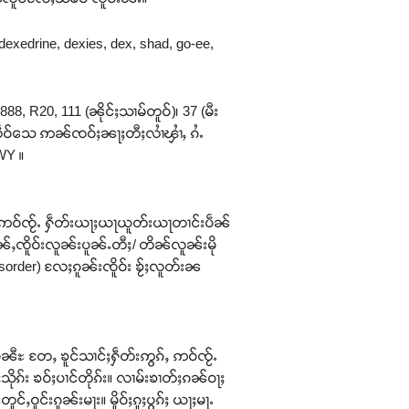
 dexedrine, dexies, dex, shad, go-ee,
888, R20, 111 (ၼိုင်ႈသၢမ်တူဝ်)၊ 37 (မီး
ူဝ်ႈလဵဝ်သေ ဢၼ်ၸဝ်ႈၼႃႈတီႈလၢႆၾၢႆႇ ၵႆႉ
WY ။
ႈဢဝ်ၸႂ်ႉ ႁဵတ်းယႃႈယႃယူတ်းယႃတၢင်းပဵၼ်
ၼ်ႇၸိူဝ်းလူၼ်းပူၼ်ႉတီႈ/ တိၼ်လူၼ်းမို
sorder) လႄႈၵူၼ်းၸိူဝ်း ၶႂ်ႈလူတ်းၼ
်ႊမၼီႊ တႄႇ ၶူင်သၢင်ႈႁဵတ်းဢွၵ်ႇ ဢဝ်ၸႂ်ႉ
ိုၵ်း ၶဝ်ႈပၢင်တိုၵ်း။ လၢမ်းၶၢတ်ႈၵၼ်ဝႃႈ
ႇဝူင်းၵူၼ်းမႃး။ မိူဝ်ႈၵူႈပွၵ်ႈ ယႃႈမႃႉ