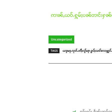
ဢၢၼ်ႇယဝ်ႉႁူမ်ႈပၼ်တၢင်းႁၼ်ထ
Uncategorized
TAGS
ယႃႈမႃႉလုၵ်ႉတီႈလႂ်မႃး ၵွပ်ႈသင်လႄႈႁွင်
ၶဝ်ႈႁူမ်ႈ ႁဵၼ်းဢဝ်ၵ