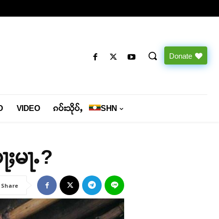
Donate
O
VIDEO
ၵပ်းသိုပ်ႇ
SHN
ႃႈမႃႉ?
Share