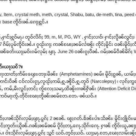
, Item, crystal meth, meth, crystal, Shabu, batu, de-meth, tina, peed
 base ၸိူဝ်းၼႆႉၵေႃႈႁွင်ႉ။
်ႇႁၢင်ႈႁူဝ်မႃႉ၊ တူဝ်လိၵ်ႈ 99, m, M, PG, WY , ႁၢင်ႈလၢဝ်၊ ႁၢင်ႈလိူၼ်လွင်ႈ၊ 
37 ၵႅမ်ႈပူမ်ၸိူဝ်းၼႆႉ။ ၵူၺ်းၵႃႈ ဢၼ်ၽႄႈၼမ်လၢႆၼႂ်း ၸိုင်ႈမိူင်း ဝၼ်းမိ
ၼ်ၶတ်းယႃႈမဝ်းၵမ်လုမ်ႈ ၾႃႉ June 26 ဝၼ်းၵူႈပီၼႆႉ ၵမ်ႈၼမ်ပဵၼ်မိၵ်ႈ 
တ်းယႃသင်?။
ႃးထၢတ်ႈဢႅမ်ႊၾေႊတႃႊမိၼ်ႊ (Amphetamines) ၼမ်။ မိူဝ်ႈၵွၼ်ႇ ယၢမ်
င်းပဵၼ် ငဝ်လပ်းၵႂႃႇလူၺ်ႈဢမ်ႇႁူႉၼိူဝ်ႉႁူႉတူဝ် (Narcolepsy) ၊ လုၵ်ႈဢွ
 ဢမ်ႇမီးလွင်ႈတင်ႈ ၸႂ်လႄႈသမႃႇထိၼႂ်းၵၢၼ်ႁဵၼ်း (Attention Deficit Di
် ၵၼ်ဢဝ်မႃးၸႂ်ႉတိုဝ်းၽႄႈတိူၼ်းၼမ်တႄႉတႄႉ-ၼႆယဝ်ႉ။
မိူဝ်ႈပၢၼ်သိုၵ်းလုမ်ႈၾႃႉပွၵ်ႈ 2 ၼၼ်ႉ ၽူႈၵတ်ႉၶႅၼ်ႊပၢႆႊသႅၼ်ႊ မိူင်းၵျိူဝ
လွင်ႈဢူတ်းယိူၼ်ႉၵၼ်ႈၼမ်ၼမ် ပိူဝ်ႈတႃႇၵေႃႉသိုၵ်းၵေႃႉ ႁၢၼ် ၸိူဝ်းယူႇၼႃႈသ
ႉ။ ဝၢႆးသိုၵ်းလုမ်ႈၾႃႉပွၵ်ႈ သွင် ယဝ်ႉတူဝ်ႈယဝ်ႉ ယႃႈမႃႉတႄႇၽႄႈလၢမ်းၼႂ်းတူင်