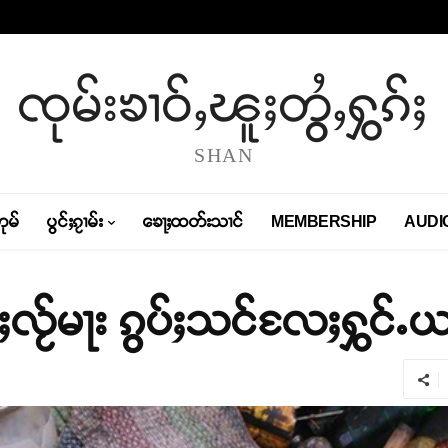
ၸုမ်းၶၢဝ်ႇၽူႈတွႆႇႁွၵ်ႈ
SHAN
တုမ်
ပွင်ႈၵႂၢမ်း
ၶေႃႈထတ်းသၢင်
MEMBERSHIP
AUDI
ႈလႂ်မႃး ၵွပ်ႈသင်လႄႈႁွင်ႉယ