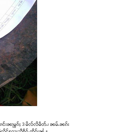
တၢင်းၼႃမွၵ်ႈ 3 မိလ်လိမဵတ်ႉ၊ ၼမ်ႉၼၵ်း
ီလိူင်လႄႈသီၶဵဝ် ၸိူဝ်းၼႆႉ။