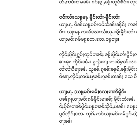
တ်ႇဢဝ်ဢၢႆမၼ်း ၶဝ်ႈၵႂႃႇၼႂ်းတူဝ်ၶိင်း၊ 
ငဝ်းလၢႆးယႃႈမႃႉ မိူင်းထႆး-မိူင်းတႆး
ယႃႈမႃႉ ပဵၼ်ယႃႈမဝ်းၵမ်သႅၼ်းၼိုင်ႈ ဢၼ်
ပ်း။ ယႃႈမႃႉဢၼ်ၽႄႈလၢႆယူႇၼႂ်းမိူင်းထႆး မ
ယႃႈမဝ်းၵမ်မႃးတႄႉတႄႉဝႃႈဝႃႈ။
ၸိုင်ႈမိူင်းႁူမ်ႈတုမ်မၢၼ်ႈ ၼႂ်းမိူင်းတႆးမ
ၶႃႊၶူႊ ၸိူဝ်းၼႆႉ။ ၵူၺ်းၵႃႈ ဢၼ်ႁၼ်ၽႄႈၼမ်
လၢႆလၢႆပီမႃးၼႆႉ ယွၼ်ႉၵူၼ်းၼုမ်ႇၼႂ်းမိူင်
ဝ်ၽႃႉလိုပ်ႈလမ်းၾၼ်းၵူၼ်းဝၢၼ်ႈ သေ မီး
ယႃႈမႃႉ (ယႃႈမဝ်းၵမ်)လႄႈၵၢၼ်မိူင်း
ပၼ်ႁႃယႃႈမဝ်းၵမ်မိူင်းမၢၼ်ႈ မိူင်းတႆးၼႆႉ 
င်ႈမိုဝ်းၵၢၼ်မိူင်းမႃးပၢၼ်သိုပ်ႇပၢၼ်။ 
ပွင်ၸိုင်ႈတႄႉ ထုၵ်ႇဢဝ်ယႃႈမဝ်းၵမ်ပူဝ်ႉသႂ
ဝႃႈၼႆ။