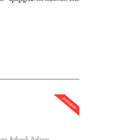
promotion
တေႃႇ ႁဵတ်းဢွၵ်ႇ ပိုၼ်ၽႄႈ