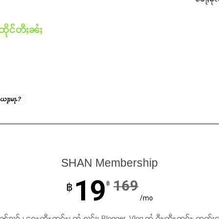
ိုင်တီႈၼႆႈ
ႉယႃႈမႃႉ?
SHAN Membership
19
169
฿
฿
/mo
ၢၼ်ၶၢဝ်ႇ၊ ရေႊတီႊဢူဝ်ႊ၊ ထႆႇႁၢင်ႈ၊ Blogger, Vlog ထႆႇဝီႊတီႊဢူဝ်ႊ တတ်း