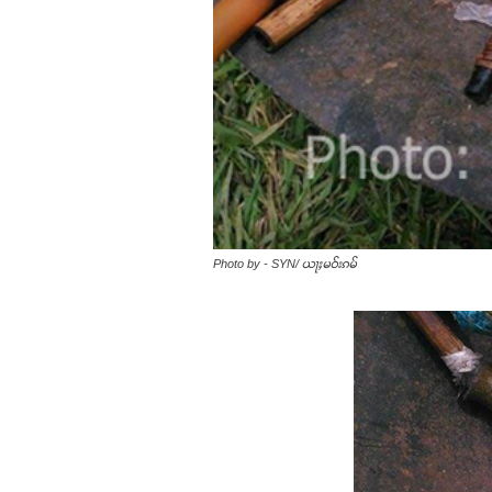
Photo by - SYN/ ယႃႈမဝ်းၵမ်