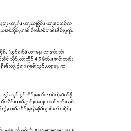
ႈဝႃႈ ယႃႈၵႆႉ၊ ယႃႈယႃႁိူဝ်ႉ၊ ယႃႈၵႄႈငဝ်လ
င်ႈပၢၼ်သိုပ်ႇပၢၼ် မီးၽႅၼ်ၵၢၼ်ၽဵဝ်ႈမူၺ်ႉ
ၽိူၵ်ႇ (ၽွင်ၶၢဝ်)၊ ယႃႈမႃႉ၊ ယႃႈဢႆႊသ်၊
ဵင် သိုဝ်ႉလႆႈထိုင် 4-5 မဵတ်ႉ။ ၶၢဝ်းတၢင်း
ႁိူၼ်းလူႉၵွႆမႃး၊ ၵူၼ်းယွင်ႇယႃႈမႃႉ ဢ
 ၾၢႆႇလူင် ပွင်ၸိုင်ႈမၢၼ်ႈ ဢဝ်ၸႂ်ႉပဵၼ်ၶိူ
ႈလွတ်ႈလႅဝ်းထၢင်ႇႁၢင်ႈ။ ပေႃးသၢၼ်ၶတ်းလူင်
ႆႇလၢင်ႉၽဵဝ်ႈမူၺ်ႉၶိူဝ်းၵူၼ်းလၢႆးၼိုင်ႈ
်း – ၽူႈတွႆႇႁွၵ်ႈမၢႆ 009 September, 2018