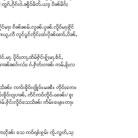
ႇၵိုၵ်းဝႆႉၼိူဝ်မဵတ်ႉယႃႈ ပဵၼ်မိၵ်ႈ
်မႃး၊ ၵိၼ်ၼမ်ႉလူၼ်ႉပူၼ်ႉလိူဝ်မႃးႁိုင်
ယူႇလီ လူင်ပွင်ၸိုင်ႈထႆးပိုၼ်ၽၢဝ်ႇပိၼ်ႇ
ႉ ပိူဝ်ႈတႃႇထႅမ်ႁႅင်းႁႂ်ႈမႃႉၶႅင်ႇ
်းၵၢၼ်ၼၵ်းလႆႈ၊ ၵႆႉႁဵတ်းၵၢၼ်၊ ဢမ်ႇၶႂ်ႈလ
်ႊ ၸၢဝ်းၶိူဝ်းၵျိူဝ်ႊမၼီႊ ၸိုဝ်ႈဢေႊ
်းၶိူဝ်းၵျပၢၼ်ႇ ဢိင်ဢဝ်ၸိူဝ်ႉၽၼ်း/ ၶူး
ၶႅမ်ႉႁႅင်းလိူဝ်သေသႅၼ်း ဢႅမ်ႊၾေႊတႃႊ
းၸေႈငိုၼ်း သေ ဢဝ်ၾႆးႁုမ်း ၸႂ်ႉလွတ်ႇသု