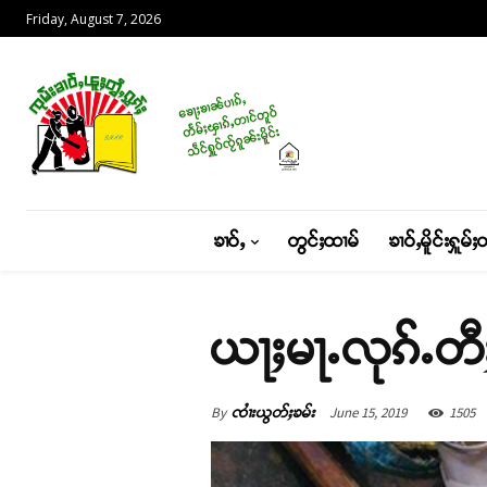
Friday, August 7, 2026
ၶၢဝ်ႇ
တွင်ႈထၢမ်
ၶၢဝ်ႇမိူင်းႁူမ်ႈ
ယႃႈမႃႉလုၵ်ႉတီ
By
June 15, 2019
1505
ၸၢႆးယွတ်ႈၶမ်း