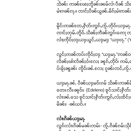
သႅၼ်း ဢၼ်ၽႄႈတိူၼ်းၼမ်လၢႆ ပဵၼ် သႅၼ်းဢၼ
မၢႆၵၢၼ်ၵႃႉ။ ၸၢင်ႈပဵၼ်ယွၼ်ႉမိၵ်ႈမၢႆဢၼ
မိူင်းဢၼ်တႄႇႁဵတ်းဢွၵ်ႇၸႂ်ႉတိုဝ်းယႃႈမႃႉ
ၸၢင်ႈတုမ်ႉတိူဝ်ႉသဵၼ်ႈဢဵၼ်ဢွၵ်းဢေႃ ၸၢင်
လၢႆႈၸိုဝ်ႈဝႃႈယႃႈယွင်ႇယႃႈမႃႈ “ယႃးၿႃႉ” 
လွင်ႈဢၼ်ၸပ်းၸိုဝ်ႈဝႃႈ “ယႃႈမႃႉ”ဢၼ်ဝႃႈၼၼ်
လႅၼ်ႈၽၢႆလႅၼ်ႈဝႆးလႄႈ ၼူၵ်ႇတိုဝ်၊ ဢမ်ႇမေႃ
ပ်းၶႂ်ႈၼွၼ်း ၸိူဝ်းၼႆႉလႄႈ ၵူၼ်းၸင်ႇၸႂ
ယႃႈမႃႉၼႆႉ ပဵၼ်ယႃႈမဝ်းၵမ် သႅၼ်းဢၼ်မ
တေႊလီႊၼူဝ်ႊ (Edeleno) ၶူင်သၢင်ႈႁဵတ်းဢွၵ
လၢႆးၼႆႉသေ ၶူင်သၢင်ႈႁဵတ်းဢွၵ်ႇလႆႈထႅင
မိၼ်ႊ -ၼႆယဝ်ႉ။
လၢႆးၵိၼ်ယႃႈမႃႉ
လွၵ်းလၢႆးၵိၼ်မၼ်းၸမ်း- ၸႂ်ႉၵိၼ်ၵမ်းသို