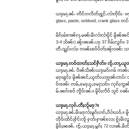
ယႃႈမႃႉၼႆႉ-ဢိင်းၵလဵတ်ႈႁွင်ႉလၢႆၸိုဝ်ႈ- wy
glass, paste, oxblood, crank glass တင်း
မိၵ်ႈမၢႆၵၢၼ်ၵႃႉမၼ်းမီးလၢႆလၢႆပိူင် မိူၼ်ၼင
3-4 သႅၼ်း) ၼႂ်းၼၼ်ႉပႃး 37 ၵႅမ်ႈလွၵ်း၊ 
တီႉၺွပ်းလႆႈ၊ ဢၼ်ၽဝ်ပႅတ်ႈၼႂ်းဝၼ်း သၢ
ယႃႈမႃႉဢဝ်ထၢတ်ႈသင်ႁဵတ်း၊ ၸႂ်ႉတႃႇယူ
ယႃႈမႃႉၼႆႉ ပဵၼ်သႅၼ်းယႃႈမဝ်းၵမ် ဢၼ်ပ
မႃးၽွင်ႈ၊ မိူၼ်ၼင်ႇယူတ်းယႃၵူၼ်းၸပ်း တၢ
ဝ်းၶၼ်း ဢမ်ႇမေႃယူႇမေႃသဝ်း၊ လုၵ်ႈဢွၼ်ႇ
မ်ႉၼၵ်းၶဝ် ၸိူဝ်းၼႆႉ။ မိူဝ်ႈလဵဝ် သူင
ယႃႈမႃႉလုၵ်ႉတီႈလႂ်မႃး?။
ယႃႈမႃႉၼႆႉမီးမႃးလႆႈမွၵ်ႈပၢၵ်ႇပီပၢႆယဝ်ႉ။ 
တိုဝ်းထႅင်ႈႁႅင်းၸႂ် ႁတ်းႁၢၼ်လႄႈ ႁႂ်ႈမီး
မိူဝ်ႈၼၼ်ႉ ၸႂ်ႉယႃႈမႃႉမွၵ်ႈ 72 လၢၼ်ႉမဵတ်