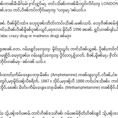
်မီးမိၵ်ႈမၢႆ ႁၢင်ႈႁူဝ်မႃႉ တင်းသႅၼ်းဢၼ်မီးတူဝ်လိၵ်ႈဝႃႈ LONDON တွၵ်
်ၼႆႉသေ ၸင်ႇပဵၼ်ၸပ်းၸိုဝ်ႈမႃးဝႃႈ “ယႃႈမႃႉ”ၼႆယဝ်ႉ။
ၼႆႉ ပဵၼ်မိူင်းထႆး။ ပေႃးၵူၼ်းတိတ်းၸပ်းယိၼ်ႉမၼ်းယဝ်ႉ ပေႃးၵိၼ်ၼမ်/ႁိုင
ႈယဵၼ်းပဵၼ်မိူၼ်ၵူၼ်းယွင်ႇမႃးလႄႈ မိူဝ်ႈပီ 1996 ၼၼ်ႉ ႁွင်ႈၵၢၼ်ၾၢႆႇပၢႆး
(Yaba: crazy drug or madness drug) ၼႆမႃး။
ႉတႄႉ ၵမ်ႈၽွင်ႈၵေႃႈဝႃႈ- မိူဝ်ႈၵူႈပွၵ်ႈ ၸၢင်ႈပဵၼ်ယွၼ်ႉ ပိူၼ်ႈဢဝ်လဵင်ႉမႃ
ႁိူဝ်ႉမေႃဢူၼ်ႈ။ ၵမ်ႈၽွင်ႈၵေႃႈဝႃႈ ပိူဝ်ႈတႃႇႁႂ်ႈၵတ်ႉ ၶႅၼ်ႇမိူၼ်မႃႉ၊ ႁဵတ
်ႉတိုဝ်းၵၼ်မႃး- ၼႆၵၼ် ယဝ်ႉ။
ီးထၢတ်ႈဢႅမ်ႊၾေႊတႃႊမိၼ်ႊ (Amphetamine) ဢၼ်ၽူႈလူင်ႉလႅၼ်ႇပၢႆႊသႅၼ
်ႇမႃးမိူဝ်ႈၼႂ်းပီၶရိတ်ႉ 1887 ။ သိုပ်ႇမႃးၼႂ်းပီ 1888 ၸဝ်ႈပၢႆႊသႅၼ်ႊ ၸၢဝ
်ႈၸိူဝ်ႉၽၼ်း မဵတ်ႊဢႅမ်ႊၾေႊတႃႊမိၼ်ႊ (Methamphetamine) ဢၼ်ၶိုၵ်ႉ
ဝ်ႈ၊ သႂ်ႇၼႂ်းၶဝ်ႈၼမ်ႉတၢင်းၵိၼ်သေၵိၼ်၊ ၵမ်ႈၼမ်ၶိုတ်ႈပဵၼ်ၽွင် သႂ်ႇၼႂ်