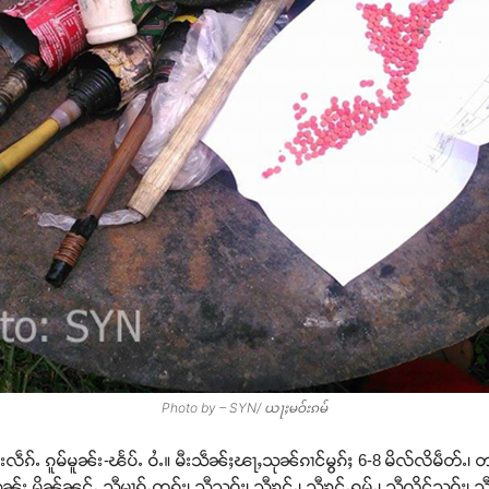
Photo by – SYN/ ယႃႈမဝ်းၵမ်
ၵ်ႉ ၵူမ်မူၼ်း-ၽႅပ်ႉ ဝႆႉ။ မီးသဵၼ်ႈၽႃႇသုၼ်ၵၢင်မွၵ်ႈ 6-8 မိလ်လိမဵတ်ႉ၊ 
်း မိူၼ်ၼင်ႇ သီမၢၵ်ႇၸွၵ်း၊ သီသဝ်ႈ၊ သီၶွင်ႇ၊ သီၶွင်ႇၵမ်ႇ၊ သီလိူင်သဝ်ႈ၊ သ