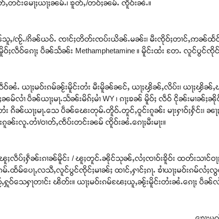
လုတ်ႇတင်းမေႃႈယႃႈၼမ်ႉ၊ ၶူတ်ႇ/တဝ်ႈၼမ်ႉ ၸိူဝ်းၼႆႉ။
သူႇ/ၸႂ်ႉ/ၵိၼ်ယဝ်ႉ ၸၢင်ႈတိတ်းၸပ်းယိၼ်ႉမၼ်း၊ မီးၸိုဝ်ႈတၢင်ႇဢၼ်ထႅင်
ိူဝ်ႈလဵဝ်ၵေႃႈ ပဵၼ်သႅၼ်း Methamphetamine ။ မိူင်းထႆး တႄႉ လူင်ပွင်ၸို
ိူဝ်ႈလဵဝ်ၼႆႉ ယႃႈမဝ်းၵမ်ၼႂ်းမိူင်းတႆး မီးမိူၼ်ၼင်ႇ ယႃႈၾိၼ်ႇလိပ်း၊ ယႃႈၾိၼ်ႇ
လၢႆ ပဵၼ်ယႃႈမႃႉသႅၼ်းမိၵ်ႈမၢႆ WY ၊ ၵႃႈၶၼ် မိူဝ်ႈ လဵဝ် ငိုၼ်းမၢၼ်ႈၼိုင်ႈႁ
းတႆး ၵိၼ်ယႃႈမႃႉသေ ပဵၼ်ၽေးတုမ်ႉတိူဝ်ႉတူင်ႇဝူင်းၵူၼ်း မႃးႁၢဝ်ႈႁႅင်း၊ ၼႃႈ
ၵူၼ်းလူႉတၢႆ/ဝၢတ်ႇၸဵပ်းတင်းၼမ် ၸိူဝ်းၼႆႉၵေႃႈမီးမႃး။
ၽူႈလဵပ်ႈႁဵၼ်းၵၢၼ်မိူင်း / ၽူႈတူင်ႉၼိုင်သုၼ်ႇလႆႈၸၢဝ်းၶိူဝ်း ထတ်းသၢင်ဝႃႈ-
ပေႃးၵမ်ႉထႅမ်ပေႃႇလသီႇလူင်ပွင်ၸိုင်ႈမၢၼ်ႈ ထၢင်ႇႁၢင်ႈၵႃႉ ၶၢႆယႃႈမဝ်းၵမ်လႆ
်ႇႁူဝ်သေႁႃတၢင်း ၽိတ်း။ ယႃႈမဝ်းၵမ်ၽႄႈယူႇၼႂ်းမိူင်းတႆးၼႆႉၵေႃႈ ပဵၼ်လၢႆးပွ
ၶေႃႈမုလ