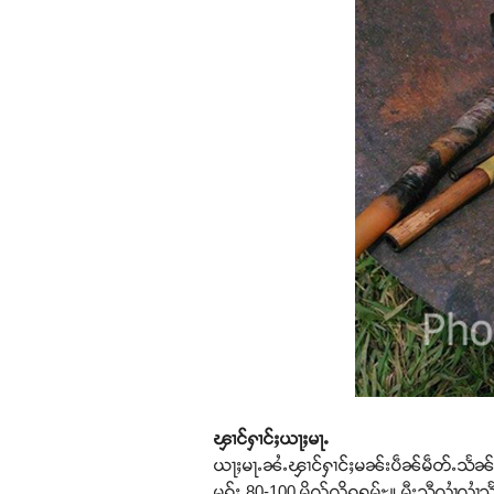
ၾၢင်ႁၢင်ႈယႃႈမႃႉ
ယႃႈမႃႉၼႆႉၾၢင်ႁၢင်ႈမၼ်းပဵၼ်မဵတ်ႉသႅၼ်းလဵ
မွၵ်ႈ 80-100 မိလ်လိၵရမ်ႊ။ မီးသီလၢႆလၢႆသႅၼ