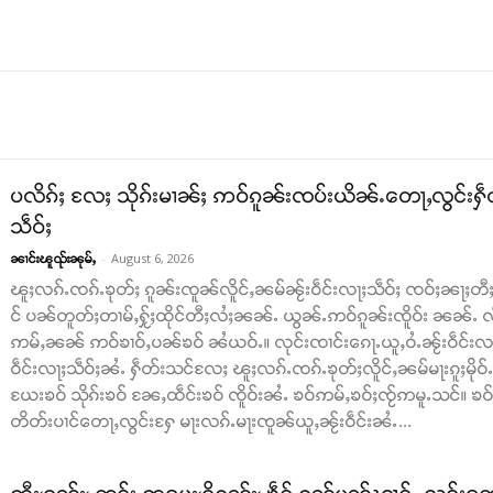
ပလိၵ်ႈ လႄႈ သိုၵ်းမၢၼ်ႈ ဢဝ်ၵူၼ်းၸပ်းယိၼ်ႉတေႃႇလွင်းႁဵတ်
သဵဝ်ႈ
-
August 6, 2026
ၼၢင်းၽူၺ်းၼုမ်ႇ
ၽူႈလၵ်ႉၸၵ်ႉၶုတ်ႈ ၵူၼ်းၸူၼ်လိူင်ႇၼမ်ၼႂ်းဝဵင်းလႃႈသဵဝ်ႈ ၸဝ်ႈၼႃႈတီႈ
င် ပၼ်တူတ်ႈတၢမ်ႇႁႂ်ႈထိုင်တီႈလႆႈၼၼ်ႉ ယွၼ်ႉဢဝ်ၵူၼ်းၸိူဝ်း ၼၼ်ႉ လဵင
ဢမ်ႇၼၼ် ဢဝ်ၶၢဝ်ႇပၼ်ၶဝ် ၼႆယဝ်ႉ။ လုင်းၸၢင်းၵေႃႉယူႇဝႆႉၼႂ်းဝဵင်းလႃႈသ
ဝဵင်းလႃႈသဵဝ်ႈၼႆႉ ႁဵတ်းသင်လႄႈ ၽူႈလၵ်ႉၸၵ်ႉၶုတ်ႈလိူင်ႇၼမ်မႃးၵူႈမို
ယႄးၶဝ် သိုၵ်းၶဝ် ၼႄႇထဵင်းၶဝ် ၸိူဝ်းၼႆႉ ၶဝ်ဢမ်ႇၶဝ်ႈၸႂ်ဢမူႉသင်။ ၶဝ်ၶ
တိတ်းပၢင်တေႃႇလွင်းႁႄ မႃးလၵ်ႉမႃးၸူၼ်ယူႇၼႂ်းဝဵင်းၼႆႉ...