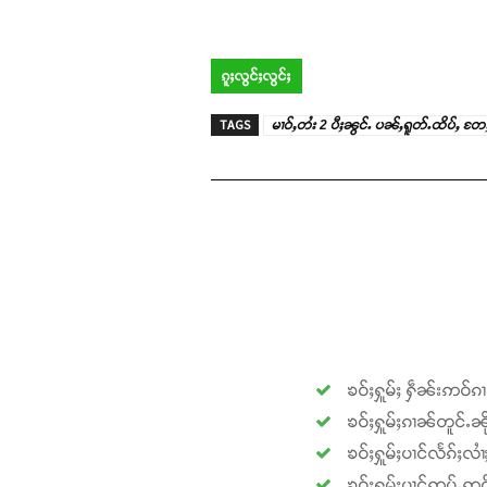
ၵူႈလွင်ႈလွင်ႈ
TAGS
မၢဝ်ႇတႆး 2 ပီႈၼွင်ႉ ပၼ်ႇရူတ်ႉထိပ်ႇ တႄႇၵဵ
ၶဝ်ႈႁူမ်ႈ ႁဵၼ်းဢဝ်ၵ
ၶဝ်ႈႁူမ်ႈၵၢၼ်တူင်ႉၼို
ၶဝ်ႈႁူမ်ႈပၢင်လႅၵ်ႈလၢ
ၶဝ်ႈႁူမ်ႈပၢင်ဢုပ်ႇဢူဝ