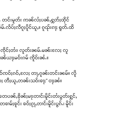
းၼႆႉ တင်းမူတ်း ဢၼ်လႆႈပၼ်ႇႁွတ်ႈထိုင်
မ်ႉလႅပ်ႈလီၵူႈပိူင်ယူႇ။ ၵူၺ်းၵႃႈ ရူတ်ႉထိ
်ႉ ၸိုင်ႈတႆး၊ လူတ်းၼမ်ႉမၼ်းလႄႈ လူ
ၢၼ်ယႃႈမဝ်းၵမ် ၸိူဝ်းၼႆႉ။
ူဝ်ၸဝ်ႈၵဝ်ႇလႄႈ တႃႇၵူၼ်းတင်းၼမ်။ လိူ
 လႄႈ တီႈယူႇတၼ်းသဝ်းၶႃႈ” ဝႃႈၼႆ။
တေပၼ်ႇၶိုၼ်ႈမႃးတၢင်းမိူင်းတႆးပွတ်းႁွင်ႇ
်ႈၶူင်း ၶဝ်ႈၵႂႃႇတၢင်းမိူင်းပွၵ်ႉ၊ မိူင်း