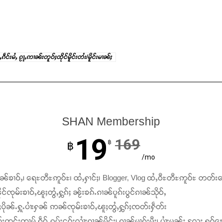
င်းမႆႇ ၵႂႃႇဢၢၼ်းတူဝ်ႈထိုင်မိူင်းတႆး/မိူင်းမၢၼ်ႈ
SHAN Membership
19
169
฿
฿
/mo
ၢၼ်ၶၢဝ်ႇ၊ ရေႊတီႊဢူဝ်ႊ၊ ထႆႇႁၢင်ႈ၊ Blogger, Vlog ထႆႇဝီႊတီႊဢူဝ်ႊ တတ်း
င်ၸုမ်းၶၢဝ်ႇၽူႈတွႆႇႁွၵ်ႈ ၼႂ်းၶၵ်ႉၵၢၼ်ပူၵ်းပွင်ၵၢၼ်သိုဝ်ႇ
ႆႈပိုၼ်ႉႁူႉပၢႆးႁၼ် ဢၼ်ၸုမ်းၶၢဝ်ႇၽူႈတွႆႇႁွၵ်ႈၸတ်းႁဵတ်း
်းတွင်ႈထၢမ် ၵဵဝ်ႇၵပ်းငဝ်းလၢႆးၵၢၼ်မိူင်း၊ ၵၢၼ်မၢၵ်ႈမီး၊ ပၢႆးမွၼ်း လႄႈ ႁူဝ်ၶေ