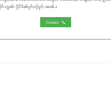
ၵ်ႉတွၼ်း ပိူင်ပဵၼ်ဝူင်ႈလႂ်ဝူင်ႈ ၼၼ်ႉ။
Contact