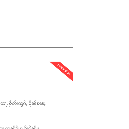
promotion
တေႃႇ ႁဵတ်းဢွၵ်ႇ ပိုၼ်ၽႄႈ
ႃႈ ဢၼ်ၶႂ်ႈႁူႉၶႂ်ႈငိၼ်း။