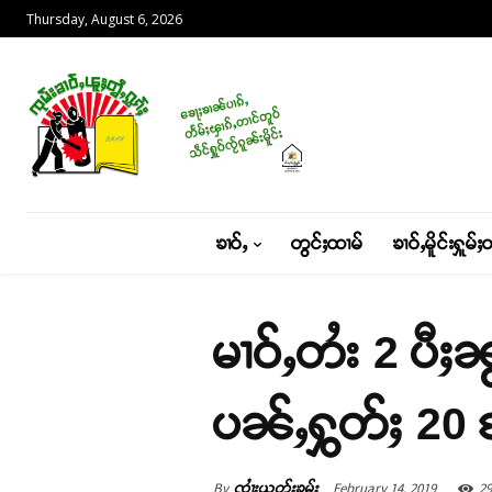
Thursday, August 6, 2026
ၶၢဝ်ႇ
တွင်ႈထၢမ်
ၶၢဝ်ႇမိူင်းႁူမ်ႈ
မၢဝ်ႇတႆး 2 ပီႈၼ
ပၼ်ႇႁွတ်ႈ 20 ၸ
By
February 14, 2019
29
ၸၢႆးယွတ်ႈၶမ်း