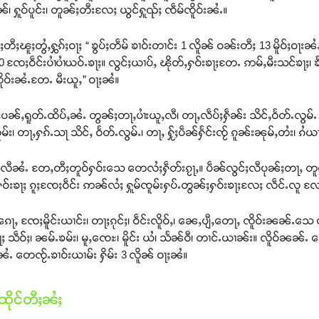
ွၼ်၊ ႁူဝ်ပူင်း၊ တူၼ်ႈတီးလႄႈ ယွင်ႁူၺ်ႈ ၸဵမ်ၸိူဝ်းၼႆႉ။
တီႈၽူႈတွႆႇႁွၵ်ႈဝႃႈ “ ၶွပ်ႈတဵမ် ၶၢဝ်းတၢင်း 1 လိူၼ် ဝၼ်းတီႈ 13 မိူဝ်ႈဝႃ
20 ၸႄႈဝဵင်းပၢႆပၢႆယဝ်ႉၶႃႈ။ လွင်ႈယၢပ်ႇ ၽိုတ်ႇႁဝ်းၶႃႈတႄႉ ဢမ်ႇမီးသင်ၶႃႈ၊ ၶႅ
 ၸိူဝ်းၼႆႉတႄႉ မီးယူႇ” ဝႃႈၼႆ။
ႈပၼ်ႇရူတ်ႉထိပ်ႇၼႆႉ တွၼ်ႈတႃႇပၢႆးယူႇလီ၊ တႃႇလဵပ်ႈႁဵၼ်း သိင်ႇဝႅတ်ႉလွမ
 တႃႇႁၵ်ႉသႃ သိင်ႇ ဝႅတ်ႉလွမ်ႉ၊ တႃႇ ႁႂ်ႈပဵၼ်ႁႅင်းၸႂ် ၵူၼ်းၼုမ်ႇတႆး၊ ၵႆယ
ွင်ႈလီၼႆႉ တႄႇတီႈတူဝ်ႁဝ်းသေ တေလႆႈႁဵတ်းၵႂႃႇ။ ပဵၼ်လွင်ႈလီပုၼ်ႈတႃႇ တ
်ႉႁဝ်းၶႃႈ ၵူႈၸႄႈဝဵင်း ဢၼ်လႆႈ ႁူမ်ၸူမ်းႁပ်ႉတွၼ်ႈႁဝ်းၶႃႈလႄႈ လဵင်ႉလူ
ၵေႃႇ ၸႄႈမိူင်းယၢင်း၊ တႃႈၵုင်ႈ၊ ဝဵင်းလိူဝ်ႇ၊ ၼေႇပျီႇတေႃႇ ၸိူဝ်းၼၼ်ႉသေ 
ႃႈ သဵဝ်ႈ၊ ၼမ်ႉၶမ်း၊ မူႇၸေႊ၊ မိူင်း ယႆ၊ သႅၼ်ဝီ၊ တၢင်ႉယၢၼ်း။ လိူဝ်ၼၼ်ႉ တေၶၢမ
်းၼႆႉ တေၸႂ်ႉၶၢဝ်းယၢမ်း ႁိမ်း 3 လိူၼ် ဝႃႈၼႆ။
ိုင်တီႈၼႆႈ