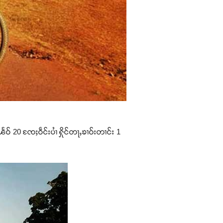
ႅဝ် 20 ၸႄႈဝဵင်းပၢႆ ႁိုင်တႃႇၶၢဝ်းတၢင်း 1