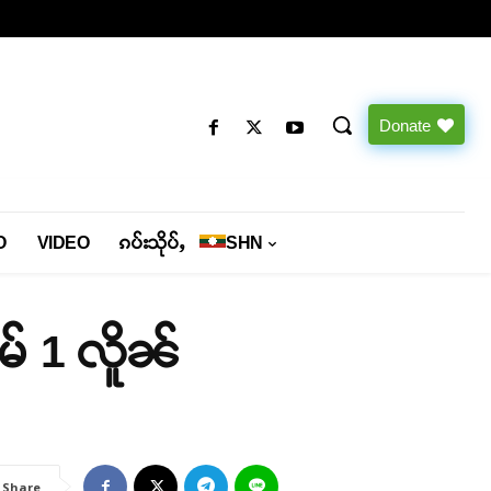
Donate
O
VIDEO
ၵပ်းသိုပ်ႇ
SHN
မ် 1 လိူၼ်
Share