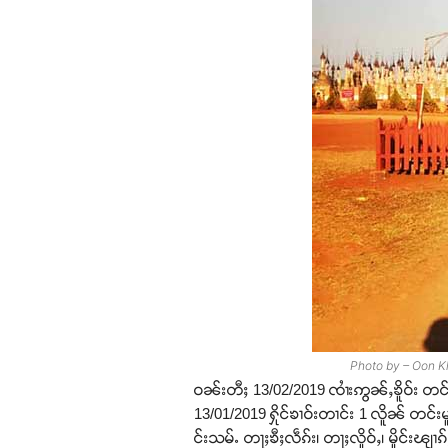
Photo by – Oon Khu
ဝၼ်းတီႈ 13/02/2019 ၸၢႆးဢွၼ်ႇၶိူဝ်း တင်း 
13/01/2019 ႁိုင်ၶၢဝ်းတၢင်း 1 လိူၼ် တင်းမူ
င်းသမ်ႉ တႃႈၶီႈလဵၵ်း၊ တႃႈလိူဝ်ႇ၊ မိူင်းၽျၢၵ်ႈ၊