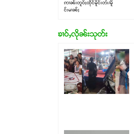
ဢၢၼ်းတူဝ်ႈထိုင်မိူင်းတႆး/မိူ
င်းမၢၼ်ႈ
ၶၢဝ်ႇလိုၼ်းသုတ်း