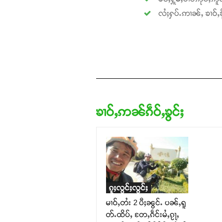
လႆႈႁပ်ႉဢၢၼ်ႇ ၶၢဝ်ႇၶို
ၶၢဝ်ႇဢၼ်ၵဵဝ်ႇၶွင်ႈ
ၵူႈလွင်ႈလွင်ႈ
မၢဝ်ႇတႆး 2 ပီႈၼွင်ႉ ပၼ်ႇရူ
တ်ႉထိပ်ႇ တႄႇၵဵင်းမႆႇၵႂႃႇ