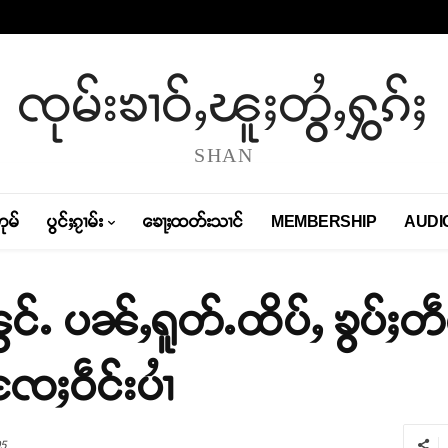
ၸုမ်းၶၢဝ်ႇၽူႈတွႆႇႁွၵ်ႈ
SHAN
တုမ်
ပွင်ႈၵႂၢမ်း
ၶေႃႈထတ်းသၢင်
MEMBERSHIP
AUDI
ွင်ႉ ပၼ်ႇရူတ်ႉထိပ်ႇ ၶွပ်ႈတဵ
ႄႈဝဵင်းပၢႆ
5