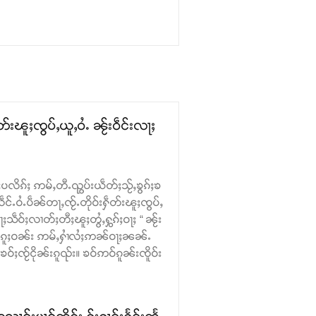
းၽူႈၸွပ်ႇယူႇဝႆႉ ၼႂ်းဝဵင်းလႃႈ
ပလိၵ်ႈ ဢမ်ႇတီႉၺွပ်းယဵတ်ႈသႂ်ႇၶွၵ်ႈၶ
်ႉဝႆႉပဵၼ်တႃႇၸႂ်ႉတိုဝ်းႁဵတ်းၽူႈၸွပ်ႇ
ဵဝ်ႈလၢတ်ႈတီႈၽူႈတွႆႇႁွၵ်ႈဝႃႈ “ ၼႂ်း
ဝ်ႉၵူႈဝၼ်း ဢမ်ႇႁၢႆလႆႈဢၼ်ဝႃႈၼၼ်ႉ
ဝ်ႈၸႂ်ငိုၼ်းၵူၺ်း။ ၶဝ်ဢဝ်ၵူၼ်းၸိူဝ်း