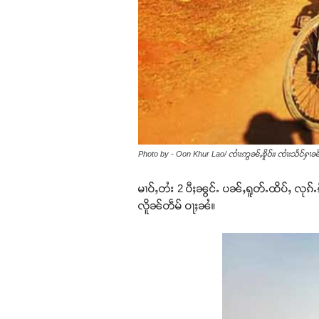
Photo by - Oon Khur Lao/ ၸၢႆးဢွၼ်ႇၶိူဝ်း၊ ၸၢႆးသႅင်ႁၢၼ်
မၢဝ်ႇတႆး 2 ပီႈၼွင်ႉ ပၼ်ႇရူတ်ႉထိပ်ႇ လုၵ်ႉ
လိူၼ်တဵမ် ဝႃႈၼႆ။