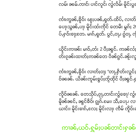
လမ်၊ ၼမ်ႉၸၢင်၊ ပၢင်လူင်၊ လွႆလႅမ်၊ မိူင်းပ
ၸၢႆးဢွၼ်ႇၶိူဝ်း ၽူႈပၼ်ႇရူတ်ႉထိပ်ႇ လၢတ်ႈ
ပေႃးသွၼ်ႇပႃး မိူင်းထႆးၸိုင် တေမီး မွၵ်ႈ 
ပ်ႇႁဝ်းၶႃႈတႄႉ မၢၵ်ႇရူတ်ႉ ပွင်ႇဝႃႇ၊ ၵွႆဝႃႇ
ယိူင်းဢၢၼ်း မၢဝ်ႇတႆး 2 ပီႈၼွင်ႉ ဢၼ်လႆ
တ်းၵႂၼ်းထၢတ်ႈဢၼ်တေ ပဵၼ်ၵွင်ႉၼႂ်းလူမ်း၊
ၸၢႆးဢွၼ်ႇၶိူဝ်း လၢတ်ႈဝႃႈ “တႃႇႁဵတ်းလ
ဝ်ၼၼ်ႉ ယိၼ်းၸူမ်းၶွပ်ႈၸႂ်ထိုင် ပီႈၼွင
လိူဝ်ၼၼ်ႉ တေသိုပ်ႇၵႂႃႇတၢင်းလွႆၶေႃ/ လွႆ
မိူၼ်ၼင်ႇ ၼွင်ၶဵဝ်၊ ၵျွၵ်ႉမႄး၊ သီႇပေႃႉ၊ လ
ယၢင်း၊ မိူင်းၶၢၵ်ႇလႄႈ မိူင်းလႃး ၸဵမ် ၸိူဝ
ဢၢၼ်ႇယဝ်ႉႁူမ်ႈပၼ်တၢင်းႁၼ်ထ