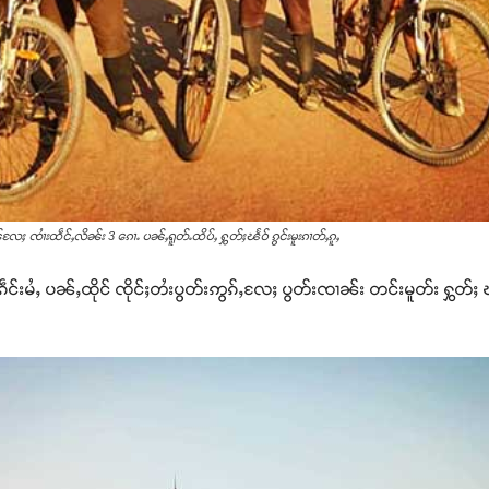
လႄႈ ၸၢႆးထဵင်ႇလိၼ်း 3 ၵေၢႉ ပၼ်ႇရူတ်ႉထိပ်ႇ ႁွတ်ႈၽႅဝ် ၵွင်းမူးၵၢတ်ႇၵူႇ
ၵဵင်းမႆႇ ပၼ်ႇထိုင် ၸိုင်ႈတႆးပွတ်းဢွၵ်ႇလႄႈ ပွတ်းၸၢၼ်း တင်းမူတ်း ႁွတ်ႈ ၽ