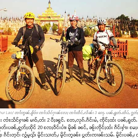
r Lao/ ၸၢႆးဢွၼ်ႇၶိူဝ်း၊ ၸၢႆးသႅင်ႁၢၼ်လႄႈ ၸၢႆးထဵင်ႇလိၼ်း 3 ၵေႃႉ ပၼ်ႇရူတ်ႉထိပ်ႇ ႁွတ်ႈၽႅ
ၸၢႆးသႅင်ႁၢၼ် မၢဝ်ႇတႆး 2 ပီႈၼွင်ႉ တႄႇလုၵ်ႉၵဵင်းမႆႇ ၸိုင်ႈထႆး ပၼ်ႇရူတ်ႉ ထ
တ်းပၼ်ႇႁွတ်ႈထိုင် 20 ၸႄႈဝဵင်းပၢႆ။ မိူၼ် ၼင်ႇ ၼႂ်းၸိုင်ႈထႆး ၵဵင်းႁၢႆး၊ မႄ
 ၵဵင်းတုင်၊ လွႆမူၺ်၊ မိူင်းသၢတ်ႇ၊ မိူင်းတူၼ်။ ပွတ်းၸၢၼ်းသမ်ႉ မိူင်းပၼ်ႇ၊ လၢင်းၶ