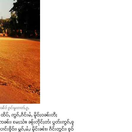
ဝ် ၵွင်းမူးၵၢတ်ႇၵူႇ
ိပ်ႇ ဢွၵ်ႇၵဵင်းမႆႇ မိူဝ်ႈဝၼ်းတီႈ
ႈၸၼ်း၊ မႄႈသၢႆ။ ၼႂ်းၸိုင်ႈတႆး ပွတ်းဢွၵ်ႇၶူ
ိူဝ်း၊ မွၵ်ႇမႆႇ၊ မိူင်းၼၢႆး၊ ၵဵင်းတွင်း၊ ၶူဝ်