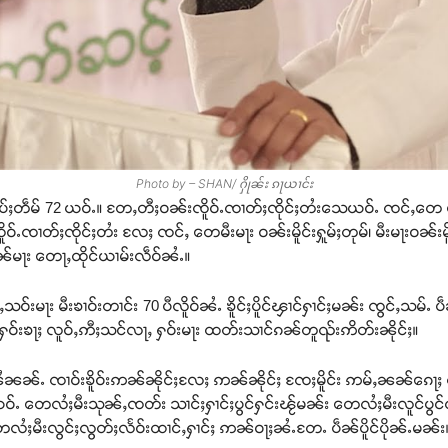
Photo by – SHAN/ ႁိုၼ်း ၵႃယၢင်း
ွပ်ႈတဵမ် 72 ယဝ်ႉ။ တႄႇတီႈဝၼ်းၸိူဝ်ႉၸၢတ်ႈၸိုင်ႈတႆးသေယဝ်ႉ ၸင်ႇတေ ပဵၼ
ၸိူဝ်ႉၸၢတ်ႈၸိုင်ႈတႆး လႄႈ ၸင်ႇ တေမီးမႃး ဝၼ်းမိူင်းႁူမ်ႈတုမ်၊ မီးမႃးဝၼ်းမ
ၵၼ်မႃး တေႃႇထိုင်ယၢမ်းလဵဝ်ၼႆႉ။
ႇသဝ်းမႃး မီးၶၢဝ်းတၢင်း 70 ပီလိူဝ်ၼႆႉ ၶိူင်ႈပိူင်ၾၢင်ႁၢင်ႈမၼ်း ၸွင်ႇသမ်
ႁဝ်းၶႃႈ လူဝ်ႇဢီႈသင်လႃႇ ႁဝ်းမႃး ထတ်းသၢင်ၵၼ်တူၺ်းဢိတ်းၼိုင်ႈ။
တုမ်ၼႆၼၼ်ႉ ၸၢဝ်းၶိူဝ်းဢၼ်ၼိုင်ႈလႄႈ ဢၼ်ၼိုင်ႈ ၸႄႈမိူင်း ဢမ်ႇၼၼ်ၵေႃႈ 
်ႉ တေလႆႈမီးသုၼ်ႇၸတ်း သၢင်ႈႁၢင်ႈပွင်ႁင်းၽႂ်မၼ်း တေလႆႈမီးလူင်ပွင
လႆႈမီးလွင်ႈလွတ်ႈလႅဝ်းထၢင်ႇႁၢင်ႈ ဢၼ်ဝႃႈၼႆႉတႄႉ ပဵၼ်ပိူင်ပိုၼ်ႉမၼ်း