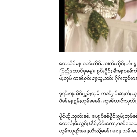
တေထိုင်မႃး ဝၼ်းၸိူဝ်ႉၸၢတ်ႈၸိုင်ႈတႆး ၶ
(ပြည်ထောင်စုနေ့)။ ၵွပ်ႈပိူဝ်ႈ မီးမႃးဝၼ်း
မ်ႈတုမ် ဢၼ်ႁဝ်းၶႃႈယူႇသဝ်း ၵိုၵ်းၸွမ်း
ၵူၺ်းၵႃႈ မိူင်းႁူမ်ႈတုမ် ဢၼ်ႁဝ်းၶႃႈလႆႈယူ
ပဵၼ်မႃးႁူမ်ႈတုမ်ၼၼ်ႉ ဢွၼ်တၢင်းသုတ်း
ပိူင်ယႂ်ႇသုတ်းၼႆႉ ပေႃးပဵၼ်မိူင်းႁူမ်ႈ
တေလႆႈမီးလွင်ႈၽဵင်ႇပဵင်းတေႃႇၵၼ်သေယဝ
ၸွမ်းလူၺ်ႈၼႃႈတီႈၽႂ်မၼ်း ၵေႃႈ သမ်ႉတေ