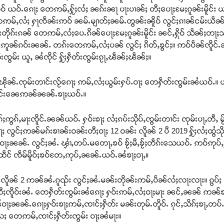
ၢမ်းလဵဝ် ယဝ်ႉၵေႃႈ တေဢမ်ႇႁႂ်ႈလႆႈ ၼၵ်းၼႃ ပႃးပၢၼ်ႈ တီႈပေႃႈမႄႈၵူၼ်းမိူင
ဢမ်ႇလႆႈ ႁႃၸဵၼ်းဢဝ် ၼမ်ႉမျၢတ်ႈၼမ်ႉတွၼ်းၼိူဝ် လွင်ႈၵၢၼ်ငမ်းယဵၼ်
တိုၵ်းၵၼ် တေဢမ်ႇလႆႈပေႉၵိၼ်ပေႃႈမႄႈၵူၼ်းမိူင်း ၼင်ႇႁိုဝ် သဵၼ်ႈတႃႈသၢႆတ
င်ႈဢူၼ်ၵဝ်းၼၼ်ႉ တၵ်းတေဢမ်ႇလႆႈပၼ် လွင်ႈ ၵိတ်ႇၶွင်ႈ။ ဢဝ်ပဵၼ်ၸိူင်ႉၼင်
းၸွမ်း ယူႇ ၼႆၸိုင် ႁႂ်ႈႁဵတ်းၸွမ်းၵႂႃႇၽဵၼ်ႈၽဵၼ်ႈ။
်ႉၽိုၼ်ႉၸုမ်းတၢင်းလႂ်ၵေႃႈ ဢမ်ႇလႆႈယွမ်းႁပ်ႉဝႃႈ တေႁဵတ်းၸွမ်းၼႆယဝ်ႉ။ ယ
်ႈပိူင်းၼေဢၼ်ၼၼ်ႉၶႃႈယဝ်ႉ။
ႈဢွၵ်ႇမႃးၸိူင်ႉၼၼ်ယဝ်ႉ ႁဝ်းၶႃႈ လႆႈၵပ်းသိုပ်ႇၸွမ်းတၢင်း ၸုမ်းပႃႇတီႇ မႂ်ႇ
လွင်ႈဢၼ်မၵ်းၶၢၼ်းဝၼ်းတီႈဝႃႈ 12 ဝၼ်း လိူၼ် 2 ပီ 2019 ႁႂ်ႈလႆႈထွႆသို
ႈၼၼ်ႉ လွင်ႈၼႆႉ ၾၢႆႇတပ်ႉမတေႃႇၶဝ် ၶႂ်ႈမီႇၶႂ်ႈတဵၵ်းသေယဝ်ႉ ဢဝ်ဢုပ်ႇႁဝ်း
ထဵင် ၸဵမ်မိူဝ်ႈၶဝ်တႄႇဢုပ်ႇၼၼ်ႉယဝ်ႉၼႆၶႃႈဝႃႇ။
်ႉၵဵင်းလိူၼ် 2 ဢၼ်ၼႆႉၵူၺ်း လွင်ႈၼႆႉမၼ်းတိုၼ်းဢမ်ႇပဵၼ်လႆႈလႃးလႃး။ ၵွ
ႃႈတီႈၸိူဝ်းၼႆႉ တေႁဵတ်းၸွမ်းၼႆၵေႃႈ ႁဝ်းဢမ်ႇလႆႈဝႃႈမႃး ၼင်ႇၼၼ် ဢၼ်ၶ
ၼ်ဝႃႈၼၼ်ႉၵေႃႈႁဝ်းၶႃႈဢမ်ႇၸၢင်ႈႁဵတ်း မၼ်းတုမ်ႉတိူဝ်ႉ ၵုင်ႇသိၵ်ႈၶႃႇတပ်ႉ
ႄႈ တေဢမ်ႇၸၢင်ႈႁဵတ်းၸွမ်း ဝႃႈၼႆမႃး။