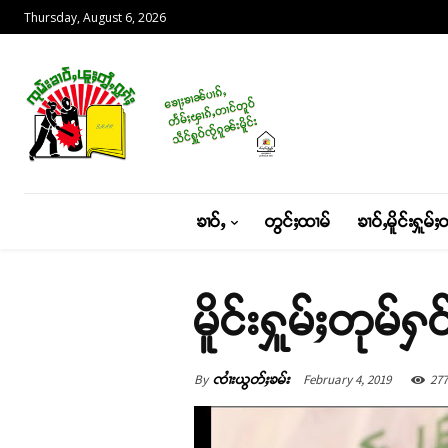
Thursday, August 6, 2026
ၶၢဝ်ႇ
တွင်ႈထၢမ်
ၶၢဝ်ႇမိူင်းႁူမ်ႈ
မိူင်းႁူမ်ႈတုမ်ႁ
By
February 4, 2019
277
ၸၢႆးယွတ်ႈၶမ်း