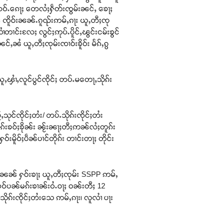
်း ယဝ်ႉၵေႃႈ တေလႆႈႁဵတ်းၸွမ်းၼင်ႇ ၶေႃႈ
 ၸိူဝ်းၼၼ်ႉၵူၺ်းဢမ်ႇၵႃး ယူႇတီႈၸု
ၢင်းလႄႈ လွင်ႈဢုပ်ႉပိူင်ႇၽွင်းငမ်းၶွင်
ႇၼႆ ယူႇတီႈၸုမ်းၸၢဝ်းၶိူဝ်း မႅၵ်ႇၵွ
ူႇၾၢႆႇလူင်ပွင်ၸိုင်ႈ တပ်ႉမတေႃႇသိုၵ်း
သုင်ၸိုင်ႈတႆး/ တပ်ႉသိုၵ်းၸိုင်ႈတႆး
ၵ်းၶဝ်ႈၶိုၼ်း ၼႂ်းၼႃႈတီႈဢၼ်လႆႈတူၵ်း
မိူဝ်ႈပဵၼ်ပၢင်တိုၵ်း တၢင်းတႃႈ တိုင်း
ပ်ႈ ၼၼ် ႁဝ်းၶႃႈ ယူႇတီႈၸုမ်း SSPP ဢမ်ႇ
ဝ်ပၼ်မၵ်းၶၢၼ်းဝႆႉဝႃႈ ဝၼ်းတီႈ 12
သိုၵ်းၸိုင်ႈတႆးသေ ဢမ်ႇၵႃး၊ လူလၢႆ ပႃး