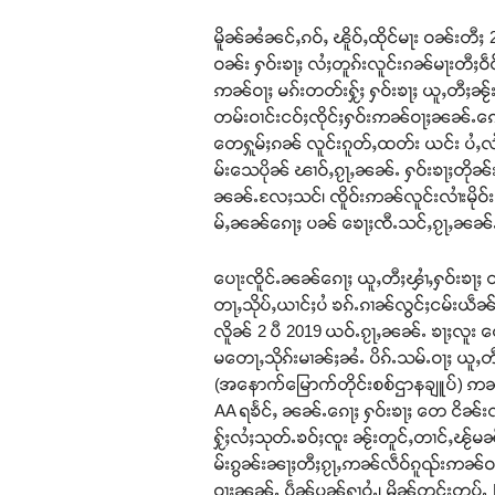
မိူၼ်ၼႆၼင်ႇၵဝ်ႇ ၽိူဝ်ႇထိုင်မႃး ဝၼ်းတီႈ 
ဝၼ်း ႁဝ်းၶႃႈ လႆႈတူၵ်းလူင်းၵၼ်မႃးတီႈဝဵ
ဢၼ်ဝႃႈ မၵ်းတတ်းႁႂ်ႈ ႁဝ်းၶႃႈ ယူႇတီႈၼႂ်း
တမ်းဝၢင်းငဝ်ႈၸိုင်ႈႁဝ်းဢၼ်ဝႃႈၼၼ်ႉၵ
တေႁူမ်ႈၵၼ် လူင်းၵူတ်ႇထတ်း ယင်း ပႆႇလ
မ်းသေပိုၼ် ၽၢဝ်ႇၵႂႃႇၼၼ်ႉ ႁဝ်းၶႃႈတိုၼ်း
ၼၼ်ႉလႄႈသင်၊ ၸိူဝ်းဢၼ်လူင်းလၢႆးမိုဝ
မ်ႇၼၼ်ၵေႃႈ ပၼ် ၶေႃႈၸီႉသင်ႇၵႂႃႇၼၼ်ႉ
ပေႃးၸိူင်ႉၼၼ်ၵေႃႈ ယူႇတီႈၾၢႆႇႁဝ်းၶႃႈ ထ
တႃႇသိုပ်ႇယၢင်ႈပႆ ၶၵ်ႉၵၢၼ်လွင်ႈငမ်း
လိူၼ် 2 ပီ 2019 ယဝ်ႉၵႂႃႇၼၼ်ႉ ၶႃႈလူး 
မတေႃႇသိုၵ်းမၢၼ်ႈၼႆႉ ပိၵ်ႉသမ်ႉဝႃႈ ယူႇတီႈ
(အနောက်မြောက်တိုင်းစစ်ဌာနချူပ်) ဢၼ်တ
AA ရၶႅင်ႇ ၼၼ်ႉၵေႃႈ ႁဝ်းၶႃႈ တေ ငိၼ်းၸွ
ႁႂ်ႈလႆႈသုတ်ႉၶဝ်ႈၸူး ၼႂ်းတူင်ႇတၢင်ႇၽႂ်
မ်းၵွၼ်းၼႃႈတီႈၵႂႃႇဢၼ်လဵဝ်ၵူၺ်းဢၼ်ဝႃႈ
ဝႃႈၼၼ်ႉ ပဵၼ်ပၼ်ႁႃဝႆႉ၊ မိူၼ်တင်းတပ်ႉ RCS