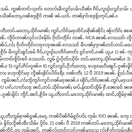
်ႉ ဢွၼ်တၢင်းသုတ်း တေလႆႈမီးလွင်ႈငမ်းယဵၼ်။ ၵဵဝ်ႇလူၺ်ႈလွင်ႈငမ်း ယဵ
ႈငမ်းယဵၼ်တေႃႇၵၼ်ၶႃႈႁိုဝ် ဢၼ် ၼႆႉယဝ်ႉ ဢၼ်ႁဝ်းၶႃႈၶႂ်ႈဢုပ်ႇၼႆႉ။
ႇတီႈတပ်ႉမတေႃႇသိုၵ်းမၢၼ်ႈ ဢွၵ်ႇလိၵ်ႈမႃးထႅင်ႈၽိုၼ်ၼိုင်ႈ ၼႂ်းလိၵ်ႈ 
ႉၼၼ်ႉ ၸိူဝ်းဢၼ်လူင်းလၢႆးမိုဝ်း ၵိုတ်းတိုၵ်း ၸၼ်ႉ NCA ၼၼ်ႉလႄႈသင်၊ ၸိူဝ်
ၼ်ပႆႇလႆႈ ၵိုတ်းတိုၵ်းလႃးလႃးၼၼ်ႉလႄႈသင် မီးပၼ်ႁႃၵၼ်တင်းတပ်ႉမတေႃႇ
ိုဝ်၊ မီးလွင်ႈၶွင်ႈၶမ် ၵဵဝ်ႇလူၺ်ႈပတိၵ်ႈၶၢတ်ႈ ၵွင်ႈၵၢင်ႇၵၼ် ယူႇ။ 1) ၼႆႉ ၸ
ုမ်းၸၢဝ်းၶိူဝ်းၶဝ် သေယဝ်ႉ လွမ် ငွႆးပိုတ်းယိုဝ်း တပ်ႉမတေႃႇသိုၵ်းမၢၼ်ႈ။ 3
ၶွၼ်ႇ။ 5) လွင်ႈၵဵပ်းၵူၼ်း။ 6) လွင်ႈလွၵ်ႇငိုတ်ႈတေႃႇ ပေႃႈမႄႈပီႈၼွင်ႉၵူၼ်းမိ
်းလႄႈ ပေႃးထိုင်မႃး လိူၼ်ၾႅပ်ႊပိဝ်ႊရီႊ ဝၼ်းတီႈ 12 ပီ 2019 ၼၼ်ႉ ႁႂ်ႈဝ
 ဢွၵ်ႇ ၸွမ်းၼင်ႇလႆႈၸႂ်တူၵ်းလူင်းၵၼ်မႃးၼၼ်ႉ။ ၽိူဝ်ႇလိၵ်ႈၼၼ်ႉဢွၵ်ႇမႃ
U ပၢၵ်ႇလၢတ်ႈဝႃႈ ၼင်ႇတပ်ႉသိုၵ်းမၢၼ်ႈ မၢပ်ႇမႂ်ထၢင်ထိူမ် ႁီႉၼႄးၶဝ် ၼ
ၼ်းမိူင်း ၸိူင်ႉၼင်ႇႁိုဝ်။ ယူႇတီႈတပ်ႉမတေႃႇသိုၵ်းမၢၼ်ႈ ထၢင်ႇထိူမ်ႁၼ်
ူႇတီႈၸွမ်ႁၢၼ်ၵွၼ်ႇမေႃႇ ဢၼ်ပဵၼ်ၵႅမ်ႁူဝ်ပဝ်ႈ ၸုမ်း KIO ၼၼ်ႉ ၵေႃႈ တႅမ
ၵ်း မိူဝ်ႈလိူၼ်ၻီႊသႅမ်ႊ ပိူဝ်ႊ 21 ဝၼ်း ပီ 2018 ဢၼ်တပ်ႉမတေႃႇသိုၵ်းမ
ိူၼ်ၸိူင်ႉဝႃႈ ၸွမ်းၼင်ႇ ဢၼ်လႆႈတူၵ်းလူင်းၵၼ်မႃးသေ လႆႈႁဵတ်းၸွမ်းၽဵၼ