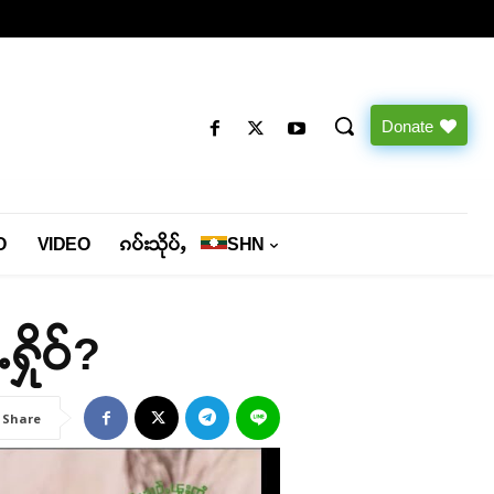
Donate
O
VIDEO
ၵပ်းသိုပ်ႇ
SHN
ႉႁိုဝ်?
Share