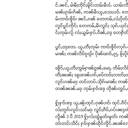
င်ႉၼင်ႇ မၢႆမီႈၸိုင်ႈမိူင်းတမ်းမီးဝႆႉ ယ
မၼ်ႈၵႂၢမ်းၵႅၼ်ႇ ဢၼ်မီးယူႇသေယဝ်ႉ တေ
မ်းၸၢဝ်းၶိူဝ်း ၼင်ႇၵၼ် တေဢမ်ႇလႆႈပိုတ်း
လူင်ပွင်ၸိုင်ႈ တေဢမ်ႇမီးလွင်ႈ သုၵ်ႉယု
င်ႈၸုမ်းလႂ် လႆႈယွမ်းႁပ်ႉၵိၼ်ႇဝႃႈ တေႁဵတ်
ပွင်ႇဝႃႈတႄႉ ယူႇတီႈၸုမ်း ၸၢဝ်းၶိူဝ်းလုၵ
မၢၼ်ႈ ဢၼ်လဵဝ်ၵူၺ်း ပိုၼ်ၽၢဝ်ႇၵႂႃႇ ၶႂ
ၽိူဝ်ႇယူႇတီႈၸွမ်ႁၢၼ်ၵွၼ်ႇမေႃႇ တႅမ်ႈလိၵ်
တီႈၼၼ်ႈ ၽူႈၶၢၼ်ပၢၵ်ႇၶဝ်ၸဝ်ႈလၢတ်ႈဝႃႈ 
လူင်းၵၼ်မႃး တင်းတပ်ႉသိုၵ်းမၢၼ်ႈ ဢၼ်ဝႃ
တၼ်ၼၼ်ႉမႃး ၸုမ်းႁဝ်းၶႃႈ တိုၼ်းတွပ်ႇ
ႁႂ်ႈႁဝ်းၶႃႈ ယူႇၼႂ်းထုင်ႉၵုၼ်ပၢင်၊ ထုင
လႆႈတူၵ်းလူင်းသင်မႃး လွင်ႈၵဵဝ်ႇၵပ်းၼ
လိူၼ် 2 ပီ 2019 ႁႂ်ႈလႆႈထွႆမူတ်းမူတ်း ဢ
တႆးတင်းသဵင်ႈ ႁဝ်းႁၼ်ထိုင်ၸိူင်ႉၼၼ်လ