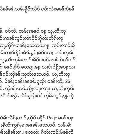
ၼ်ၼႆႉသမ်ႉမိူဝ်ႈလဵဝ် ငဝ်းလၢႆးမၼ်းပဵၼ်
ၼၼ်ႉ ၶဝ်ၸီႉ ၸမ်ႈၼႄဝႆႉဝႃႈ ယူႇတီႈၸု
းဢၼ်လူင်းလၢႆးမိုဝ်းၵိုတ်းတိုၵ်းၸု
သိုၵ်းမၢၼ်ႈသေဢမ်ႇၵႃး၊ ၸုမ်းၸၢဝ်းၶိူ
ုမ်းၸၢဝ်းၶိူဝ်းမႅၵ်ႇၵွင်ႈၶဝ်လႄႈ တင်းၸုမ်း
) ယူႇတီႈၸုမ်းၸၢဝ်းၶိူဝ်းၼင်ႇၵၼ် ပဵၼ်ပၢင်
ူင်း ၼင်ႇႁိုဝ် တေၵႂႃႇမႃး ယၢင်ႈပႆႁႂ်ႈပေႃးယၢ
ႆႉပဵၼ်ၵမ်းလိုၼ်းသုတ်းသေယဝ်ႉ ယူႇတီႈၸု
းယဝ်ႉ ၶႅၼ်ႈဝၼ်းၼၼ်ႉၵူၺ်း ဝၼ်းတီႈ 26
ၼ်ႉ တိုၼ်းဢမ်ႇၸႂ်ႈလႃးလႃး။ ယူႇတီႈၸုမ်း
ၽိတ်းၾၢႆႇလဵဝ်ၵူၺ်းၼႆ တုမ်ႉတွပ်ႇၵႂႃႇၸိူ
်ႈလိၵ်ႈတၢင်ႇထိုင် ၼိူဝ် Page မၼ်းဝႃႈ
ၢၼ်ႈႁဵတ်းဢွၵ်ႇမႃးၼၼ်ႉသေယဝ်ႉ သမ်ႉမီး
်ႈၽဵၼ်ႈဝႃႇ၊ တေလႆႈ ႁဵတ်းၸွမ်းမိူၼ်ၸိူ