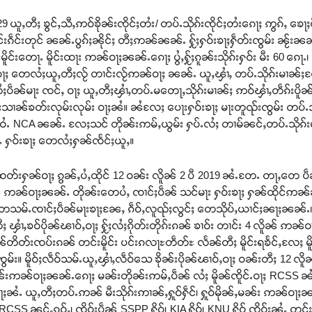
29 ယူႇတီႈ ၶွင်ႇသီႇဢဝ်ၶိုၼ်းၸိုင်ႈတႆး/ တပ်ႉသိုၵ်းၸိုင်ႈတႆးၵေႃႈ ဢွၵ်ႇ ၶေ
င်းၵဵင်းတုင် ၼၼ်ႉပွၵ်ႈၼိုင်ႈ တီႈဢၼ်ၼၼ်ႉ ႁႂ်ႈႁဝ်းၶႃႈႁဵတ်းၸွမ်း ၼႂ်းၼ
မိူင်းတေႃႉ မိူင်းထႃး ဢၼ်ဝႃႈၼၼ်ႉၵေႃႈ ပွႆႇႁႂ်ႈၵူၼ်းသိုၵ်းႁဝ်း မီး 60 ၵေ
ေႃႈ တေလႆႈယူႇတီႈလႂ် တၢင်းလႂ်ဢၼ်ဝႃႈ ၼၼ်ႉ ယူႇၾၢႆႇ တပ်ႉသိုၵ်းမၢၼ်ႈ
ႆႈပဵၼ်မႃး ၸင်ႇ ဝႃႈ ယူႇတီႈၾၢႆႇတပ်ႉမတေႃႇသိုၵ်းမၢၼ်ႈ ဢဝ်ၾၢႆႇတဵၵ်းပိ
သၢၼ်ၶတ်းလုမ်းလုမ်း ဝႃႈၼႆ။ ၼႆလႄႈ ပေႃးႁဝ်းၶႃႈ မႃးတူၺ်းၸွမ်း တပ်ႉသိုၵ်
်းဝႆႉ NCA ၼၼ်ႉ လႄႈသင် တိုၼ်းဢမ်ႇယွမ်း ႁပ်ႉလႆႈ တၢမ်ၼင်ႇတပ်ႉသိုၵ
 ႁဝ်းၶႃႈ တေလႆႈႁၼ်ၸႅင်ႈယူႇ။
တ်းႁၼ်ဝႃႈ ၵွၼ်ႇပႆႇထိုင် 12 ဝၼ်း လိူၼ် 2 ပီ 2019 ၼႆႉတႄႉ တႃႇတေ ပဵၼ်မႃ
ယဵၼ် ဢၼ်ဝႃႈၼၼ်ႉ တိုၼ်းတေပႆႇ ၸၢင်ႈပဵၼ် သင်မႃး ႁဝ်းၶႃႈ ႁၼ်ထိုင်ဢ
တေသမ်ႉၸၢင်ႈပဵၼ်မႃးၶႃႈၼႄႇ ၵဵဝ်ႇလူၺ်ႈလွင်ႈ တေသိုပ်ႇယၢင်ႈၼႃႈၼၼ်ႉ၊ ၼႆ
 ၾၢႆႇၶဝ်ပိုၼ်ၽၢဝ်ႇဝႃႈ ႁႂ်ႈလႆႈၵိုတ်းတိုၵ်းၵၼ် ၶၢဝ်း တၢင်း 4 လိူၼ် ဢၼ်ဝႃ
ိတ်းၸပ်းၵၼ် တင်းမိူင်း ပင်းၵလႃႊတဵတ်ႊ လႅၼ်တီႈ မိူင်းရၶႅင်ႇလႄႈ မိူဝ
မ်း။ မိူဝ်ႈလဵဝ်သမ်ႉယူႇၾၢႆႇလဵဝ်သေ ၶိုၼ်းပိုၼ်ၽၢဝ်ႇဝႃႈ ဝၼ်းတီႈ 12 လိူ
မၼ်းဢၼ်ဝႃႈၼၼ်ႉၵေႃႈ မၼ်းတိုၼ်းဢမ်ႇပဵၼ် လႆႈ မိူၼ်ၸိူင်ႉဝႃႈ RCSS ၼႆ ႁ
ၼႆႉ ယူႇတီႈတပ်ႉဢၼ် မီးသိုၵ်းဢၢၼ်ႇႁူဝ်ႁဵင်၊ ႁူဝ်မိုၼ်ႇမၼ်း ဢၼ်ဝႃႈၼ
S ၼင်ႇၵဝ်ႇ၊ ၸိူဝ်းပဵၼ် SSPP ႁိုဝ်၊ KIA ႁိုဝ်၊ KNU ႁိုဝ် ၸိူဝ်းၼႆႉ တင်