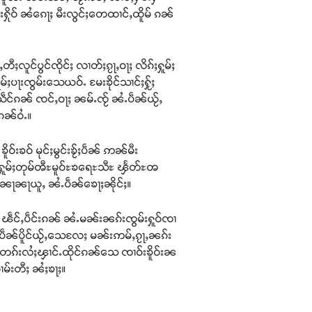
်းႁိုဝ် ၼႆၵေႃႈ မီးလွင်ႈတေထၢင်ႇထိူမ် ၵၼ်
လူင်ပွင်ၸိုင်ႈ လၢတ်ႈၵႂႃႇဝႃႈ လိၵ်ႈႁူမ်ႈ
ႁူမ်ႈပႃးၸွမ်းသေယဝ်ႉ မႄးၶိုင်သၢင်ႈႁႂ်ႈ
င်ၵၼ် ၸင်ႇဝႃႈ ၼမ်ႉၸႂ် ၼႆႉပဵၼ်ယႂ်ႇ
ၵၼ်ဝႆႉ။
ၶဝ် မုင်ႈမွင်းၶႂ်ႈပဵၼ် ဢၼ်မီး
းႁူမ်ႈတုမ်ၻီႊမူဝ်ႊၶရေႊသီႊ ၾႅတ်ႊၻ
းၼႃၼႃယူႇ ၼႆႉပဵၼ်ၶေႃႈၼိုင်ႈ။
ၽဵင်ႇပဵင်းၵၼ် ၼႆႉမၼ်းၼၵ်းၸွမ်းႁူဝ်ၸၢ
 ပဵၼ်ပိူင်ယႂ်ႇသေလႄႈ မၼ်းဢမ်ႇၵႂႃႇၼၵ်း
ႈ တၵ်းလႆႈၾၢင်ႉထိုင်ၵၼ်သေ ၸၢဝ်းၶိူဝ်းၼ
ၢမ်းတီႈ ၼႆႈၶႃႈ။