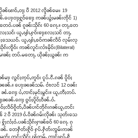
ႃႈပိုၼ်ၽၢဝ်ႇဝႃႈ ပီ 2012 လိူၼ်မေႊ 19
ၼ်ႉပေႃးဝႃႈႁူဝ်ၶေႃႈ ဢၼ်ယွႆႈမၼ်းၸိုင် 1)
ႃႉ၊ တေဝႆႉပၼ် ၵူၼ်းသိုၵ်း 60 ၵေႃႉ။ တႃႇတေ
လႄႈသင်၊ ယူႇၾၢႆႇႁဝ်းၶႃႈလႄႈသင် တႃႇ
ူၼ်ႈသေယဝ်ႉ ယူႇၾၢႆႇၶဝ်ဢၼ်လဵဝ် လုမ်းလု
းၸိူဝ်း ဢၼ်လူင်းလၢႆးမိုဝ်း(Bilateral)
်းမၢၼ်ႈ တပ်ႉမတေႃႇ ယိုၼ်ႈယွၼ်း ဢ
း လွင်ႈဢုပ်ႇဢူဝ်း ငူပ်ႉငီႉၵၼ် ပိူဝ်ႈ
ၼ်ၼၼ်ႉ။ ပေႃးၼၼ်သမ်ႉ ဝၢႆးလင် 12 ဝၼ်း
ႉၵေႃႈ ပႆႇၸၢင်ႈမုင်ႈမွင်း။ ယူႇတီႈတပ်ႉ
ႈၼၼ်ႉၵေႃႈ ၵွပ်ႈပိူဝ်ႈဝဵၼ်ႉဝႆႉ
်ႈလဵဝ်ၵိူတ်ႇပဵၼ်ပၢင်တိုၵ်းၵၼ်ယူႇတင်း
ၼ် 2 ပီ 2019 ဝႆႉပဵၼ်ၵမ်းလိုၼ်း သုတ်းသေ
ႂ်ႈလႆႈဝႆႉပၼ်သိုၵ်းႁၢၼ်ၶဝ် 60 ၵေႃႉ ၵု
ၼ်ႉ တေႁဵတ်းႁိုဝ် ႁပ်ႉႁဵတ်းၸွမ်းဢၼ်
းမူတ်း တင်းသဵင်ႈ ၽႂ်ဢမ်ႇ ၸၢင်ႈႁပ်ႉႁဵ