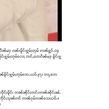
်မႃး ဝၼ်းမိူင်းႁူမ်ႈတုမ် ဢၼ်ႁွင်ႉဝႃႈ
ိူင်းႁူမ်ႈတုမ်လႄႈ ၸင်ႇတေပဵၼ်မႃး မိူင်းႁူ
ႉ ပဵၼ်မိူင်းႁူမ်ႈတုမ်တႄႉယဝ်ႉႁႃႉ၊ တႃႇတေ
ၸိုင်ႈမိူင်း ဢၼ်ၼိုင်ႈတင်းဢၼ်ၼိုင်ႈၼႆႉ
်ၸိုင်ႈသုၼ်ၵၢင် ဢၼ်ၵုမ်းၵၼ်သေယဝ်ႉ။
။