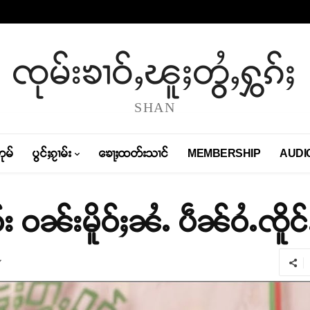
ၸုမ်းၶၢဝ်ႇၽူႈတွႆႇႁွၵ်ႈ
SHAN
တုမ်
ပွင်ႈၵႂၢမ်း
ၶေႃႈထတ်းသၢင်
MEMBERSHIP
AUDI
ဝ်း ဝၼ်းမိူဝ်ႈၼႆႉ ပဵၼ်ဝႆႉၸိူင်