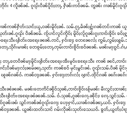
ိုၵ်း 4 လိူၼ်ၼႆႉ ၵူၺ်းပဵၼ်ပိူဝ်ႈတႃႇ ႁဵၼ်းဢဝ်ၼမ်ႉ တွၼ်း ၵၢၼ်မိူင်းၵူၺ
ၼ်ဢၼ်ႁဵတ်းသၢင်ႈယူႇဝၼ်းမိူဝ်ႈၼႆႉ သမ်ႉၵႂႃႇမႅၼ်ႈႁွႆးၵၼ်တင်းဢၼ် ယူႇတီႈ
သုတ်းၼႆႉၵူၺ်း ပဵၼ်ၼမ်ႉ ၸႂ်ပၢင်လူင်ဢိူဝ်ႈ မိူဝ်ႈလႂ်ၵူၼ်းၵူႈၸၢဝ်းၶိူဝ်း ၶဝ်ႈ
မူဝ်ႊၶရေႊသီႊၾႅတ်ႊၻရႄႊၼၼ်ႉၸင်ႇ ႁဝ်းၶႃႈ တေၼႄလႆႈ ဢွမ်ႇလွမ်ႈၽွမ်ႉသဵ
ိုၵ်းမၢၼ်ႈ တေၶႂမ်ႈတေႃႇၸုမ်းၸၢဝ်းၶိူဝ်းၶဝ်ၼၼ်ႉ မၼ်းမႃးၵွင်ႉၵၢႆႇ
 တႃႇတေပဵၼ်မႃးမိူင်းၾႅတ်ႊၻရႄႊၻီႊမူဝ်ႊၶရႄႊသီႊ ဢၼ် ၼင်ႇၸၢဝ်း ၶိူဝ်း
ႈပဵၼ်မႃးလႆႈၼမ်ၼႃႇသုတ်း ဢၼ်ၶဝ် မုင်ႈမွင်းၼႆႉ ၵူၺ်းသမ်ႉပဵၼ် မိူင်
်ႇ ၽူၼ်ၵၼ်ဝႆႉ ဢၼ်ဝႃႈၼၼ်ႉ ႁဝ်းၶႃႈတၵ်းလႆႈ ၾၢင်ႉထိုင်ၵၼ် ၼၵ်းၼၵ်
သီႊၼႆၼၼ်ႉ မၼ်းတေဢိင်ၼိူဝ်သုၼ်ႇၸၢဝ်းၶိူဝ်းၽႂ်မၼ်း မီးလွင်ႈထၢၼ်ႈ 
ႊၶရေႊသီႊၾႅတ်ႊၻရႄႊၼႆၼၼ်ႉသမ်ႉ ဝႆႉသုၼ်ႇၵူၼ်းၵေႃႉၼိုင်ႈ၊ ၵေႃႉသွင်သမ်ႉ
ႇႁူဝ်ၵူၼ်းၼႆ၊ သွင်ဢၼ်ၼႆၵူၺ်းၵေႃႈ ပေႃးႁၢင်ႇယၢၼ်ၵၼ်ၼႃႇယဝ်ႉ ႁဝ်းၶႃ
ၵႂႃႇဢၼ်ဝႃႈၼၼ်ႉ ယွၼ်းထတ်းသၢင် ၵမ်းလိုၼ်းသုတ်းသေယဝ်ႉ ၶွတ်ႇယွတ်ႈပၢႆၵႂ