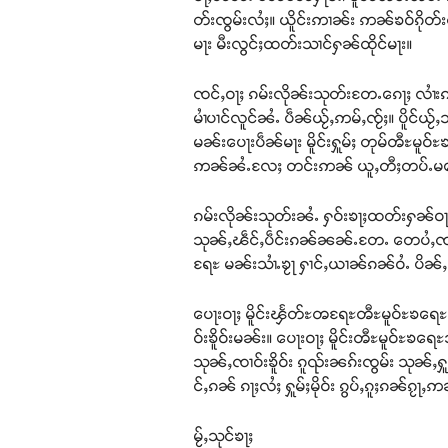
တ်းၸွမ်းလႆႈ။ ယိူင်းဢၢၼ်း ဢၼ်ၶဝ်ၵိုတ်းတ
မႃး မီးလွင်ႈထတ်းသၢင်ႁၼ်ထိုင်မႃး။
ၸင်ႇဝႃႈ ၵမ်းလိုၼ်းသုတ်းတႄႉၵေႃႈ လၢႆးၵၢ
မၢႆပၢင်လူင်ၼႆႉ ပဵၼ်ယႂ်ႇဢမ်ႇၸႂ်ႈ။ ပိူင်ယႂ်ႇ
မၼ်းပေႃးပဵၼ်မႃး မိူင်းႁူမ်ႈ တုမ်ၻီႊ
ဢၼ်ၼႆႉလႄႈ တင်းဢၼ် ယူႇတီႈတပ်ႉမတေႃႇသ
ၵမ်းလိုၼ်းသုတ်းၼႆႉ ႁဝ်းၶႃႈထတ်းႁၼ်ဝႃႈ
သုၼ်ႇၽဵင်ႇပဵင်းၵၼ်ၼၼ်ႉတႄႉ တေပႆႇၸၢင်
ရႄႊ မၼ်းသၢႆႉၶႂႃ ႁၢင်ႇယၢၼ်ၵၼ်ဝႆႉ ပိၼ
ပေႃးဝႃႈ မိူင်းၾႅတ်ႊၻရႄႊၻီႊမူဝ်ႊၶရေႊ
ဝ်းၶိူဝ်းမၼ်း။ ပေႃးဝႃႈ မိူင်းၻီႊမူဝ်
သုၼ်ႇၸၢဝ်းၶိူဝ်း ၵူၺ်းၼၵ်းၸွမ်း သုၼ်
င်ႇၵၼ် ၵႃႈလႆႈ ႁူမ်ႈမိုဝ်း ၵွပ်ႇၵူႈၵၼ်
မႂ်ႇသုင်ၶႃႈ