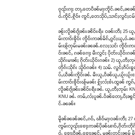
ၵူၺ်းၵႃႈ တႃႇတေပဵၼ်မႃးၸိူင်ႉၼင်ႇၼၼ်သမ
ဝႆႉၸိူင်ႉႁိုဝ်။ ၸွင်ႇတေသိုပ်ႇသၢင်ႈလွင်
ၼႂ်းလိူၼ်ၵျႅၼ်ႊၼိဝ်ႊရီႊ ဝၼ်းတီႈ 25 ယူ
မ်းၸၢဝ်းၶိူဝ်း ၸိူဝ်းဢၼ်မႅၵ်ႇၵွင်ႈယူႇဝႆ
မ်းၽႂ်ၸုမ်းမၼ်းၼၼ်ႉလႄႈသင်၊ ၸိူဝ်းဢ
ဝ်းၼင်ႇ ၵၼ်ၵေႃႈ မီးလွင်ႈ ပိုတ်းယိုဝ်းၵၼ်ႁ
သိုၵ်းမၢၼ်ႈ ၵိုတ်းယိုဝ်းၵၼ်။ 2) ယူႇတီႈၸ
တိုၵ်းသိုၵ်း သိူဝ်ၵၼ်။ 4) သမ်ႉ လွင်ႈၵဵပ်း
ပ်ႇယဵၼ်းၸိူဝ်းၼႆႉ မီးယူႇပဵၼ်ယူႇယႂ်းယႂ
မ်းၸၢဝ်းၶိူဝ်းၽႂ်မၼ်း ႁႂ်ႈလႆႈၶၢႆႉထွၼ်
လိူၼ်ၵျႅၼ်ႊၼိဝ်ႊရီႊၼႆႉ ယူႇတီႈၸုမ်း KN
KNU ၼႆႉ ဢမ်ႇလႆႈပူၼ်ႉပႅၼ်တေႃႇပီႈၼွင်ႉၵူ
င်ႉၼၼ်။
မိူၼ်ၼၼ်ၼင်ႇၵဝ်ႇ ၽႅဝ်မႃးဝၼ်းတီႈ 27 ယ
ၸွမ်းလူၺ်ႈၶေႃႈဢၼ်ပိုၼ်ၽၢဝ်ႇၵိုတ်းတို
ဝႆႉ ၶေႃႈဝဵၼ်ႉၶေႃႈၼွင်ႇ မၼ်းတင်းၼမ် မ