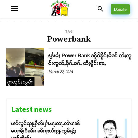
Donate
TAG
Powerbank
ၾႆးမႆႈ Power Bank ၼိူဝ်ၶိူင်ႈမိၼ် လႆႈလူ
င်းၸွတ်ႇၶိုၵ်ႉၶၵ်ႉ တီႈမိူင်းၶႄႇ
March 22, 2025
ၵူႈလွင်ႈလွင်ႈ
Latest news
ပၢင်လူင်ၺႃးႁဵတ်းႁၢႆႉမႃးတႃႉလၢႆပၢၼ် ​​
ပေႃးၶႂ်ႈပဵၼ်ၵၢၼ်ၵႃႈလႆႈၵႂႃႇၸွမ်းႁွႆႈ