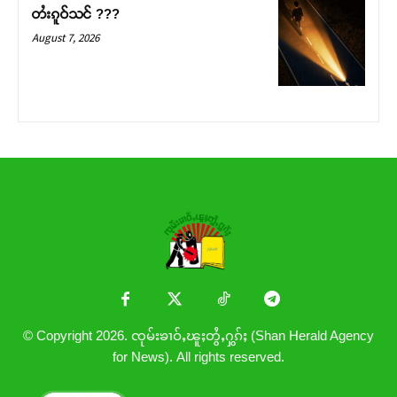
တႆးၵူဝ်သင် ???
August 7, 2026
© Copyright 2026. ၸုမ်းၶၢဝ်ႇၽူႈတွႆႇႁွၵ်ႈ (Shan Herald Agency
for News). All rights reserved.