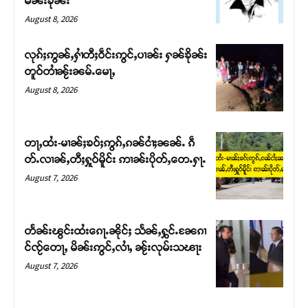
မၼ်းၶိုၼ်း
August 8, 2026
လုၵ်ႈဢွၼ်ႇႁၢႆတီႈဝဵင်းဢွင်ႇပၢၼ်း ႁၼ်ၶိုၼ်း
တူဝ်တၢႆၼႂ်းၼမ်ႉမေႃႇ
August 8, 2026
တႃႇထႆး-မၢၼ်ႈၶဝ်ႈဢွၵ်ႇၵၼ်ငၢႆႈၼၼ်ႉ ၵဵ
တ်ႉလၢၼ်ႇတီႈႁူဝ်မိူင်း ဢၢၼ်းပိုတ်ႇတေႉႁႃႉ
August 7, 2026
Support SHAN
တႃႇႁႂ်ႈသဵင်ၵၢင်ၸႂ်ၵူၼ်းမိူင်း ၵူႈတီႈၵူႈလႅၼ်ပေႃးတေၸွ
တႅၼ်းၽွင်းထႆးၵေႃႉၼိုင်ႈ သႅၼ်ႇႁွင်ႉၼႄၵၢ
တ်ႇ တူဝ်ႈလုမ်ႈၾႃႉၼၼ်ႉ ၶဝ်ႈႁူမ်ႈၵမ်ႉထႅမ် ၸုမ်းၶၢ
င်ၸႂ်တေႃႇ မိၼ်းဢွင်ႇလၢႆႇ ၼႂ်းလုမ်းသၽႃး
ဝ်ႇၽူႈတွႆႇႁွၵ်ႈ လႆႈယူႇၶႃႈဢေႃႈ။
August 7, 2026
Donate Now