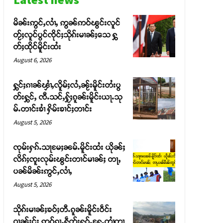
မိၼ်းဢွင်ႇလၢႆႇ ဢွၼ်ဢဝ်ၽွင်းလူင်
တႂ်ႈလူင်ပွင်ၸိုင်ႈသိုၵ်းမၢၼ်ႈသေ ႁွ
တ်ႈထိုင်မိူင်းထႆး
August 6, 2026
ႁွင်ႈၵၢၼ်ၾၢႆႇလိူမ်ႈလႆႇၼႂ်းမိူင်းတႆးပွ
တ်းႁွင်ႇ ၸီႉသင်ႇႁႂ်ႈၵူၼ်းမိူင်းယႃႉသု
မ်ႉတၢင်းၶၢႆ ႁိမ်းၶၢင်ႈတၢင်း
August 5, 2026
ၸုမ်းႁၵ်ႉသႃမႄႈၼမ်ႉမိူင်းထႆး ယိုၼ်ႈ
လိၵ်ႈၸူးလုမ်းၽွင်းတၢင်မၢၼ်ႈ တႃႇ
ပၼ်မိၼ်းဢွင်ႇလၢႆႇ
August 5, 2026
သိုၵ်းမၢၼ်ႈၶဝ်ႈတီႉၵူၼ်းမိူင်းဝဵင်း
ဝၢၼ်ႈငႂ်ႈ ဢဝ်ၵႂႃႇႁဵတ်းႁူဝ်ႉႁႄႉတၢႆတၢ