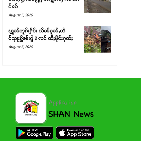
င်ၶဝ်
August 5, 2026
ၾူၼ်တူၵ်းႁႅင်း လိၼ်ၵူၼ်ႇတဵ
င်ၺႃးႁိူၼ်းၵွႆ 2 လင် တီႈမိူင်းၵုတ်ႈ
August 5, 2026