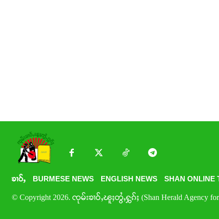
ၶၢဝ်ႇ
BURMESE NEWS
ENGLISH NEWS
SHAN ONLINE 
© Copyright 2026. ၸုမ်းၶၢဝ်ႇၽူႈတွႆႇႁွၵ်ႈ (Shan Herald Agency for 