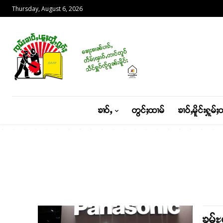
Thursday, August 6, 2026
ၶၢဝ်ႇ
တွင်ႈထၢမ်
ၶၢဝ်ႇမိူင်းႁူမ်ႈ
ၶွမ