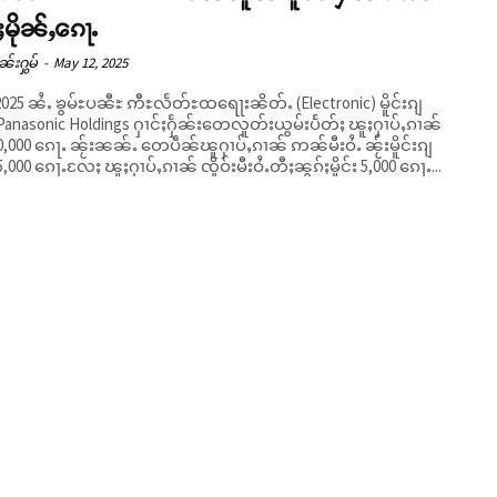
်ႈမိုၼ်ႇၵေႃႉ
ၼ်းႁွမ်
-
May 12, 2025
 2025 ၼႆႉ ၶွမ်ႊပၼီႊ ဢီႊလႅတ်ႊထရေႃးၼိတ်ႉ (Electronic) မိူင်းၵျ
Panasonic Holdings ႁၢင်ႈႁႅၼ်းတေလူတ်းယွမ်းပႅတ်ႈ ၽူႈႁၢပ်ႇၵၢၼ်
,000 ၵေႃႉ ၼႂ်းၼၼ်ႉ တေပဵၼ်ၽူႁၢပ်ႇၵၢၼ် ဢၼ်မီးဝႆႉ ၼႂ်းမိူင်းၵျ
,000 ၵေႃႉလႄႈ ၽူႈႁၢပ်ႇၵၢၼ် ၸိူဝ်းမီးဝႆႉတီႈၼွၵ်ႈမိူင်း 5,000 ၵေႃႉ...