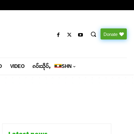
Donate
O
VIDEO
ၵပ်းသိုပ်ႇ
SHN
Latest news