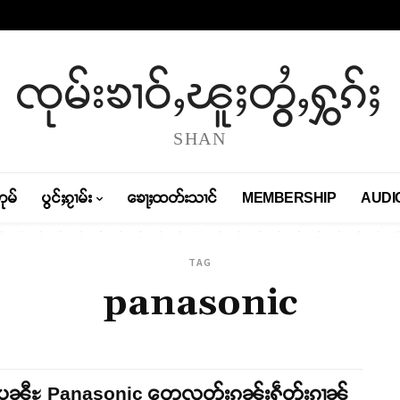
ၸုမ်းၶၢဝ်ႇၽူႈတွႆႇႁွၵ်ႈ
SHAN
တုမ်
ပွင်ႈၵႂၢမ်း
ၶေႃႈထတ်းသၢင်
MEMBERSHIP
AUDI
TAG
panasonic
်ႊပၼီႊ Panasonic တေလူတ်းၵူၼ်းႁဵတ်းၵၢၼ်