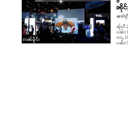
ၼိုင
ၼၢင်းငို
ၼႂ်းပီ
ပၼ်ႊ 
တႃႇ 10
ၵၢၼ်မိူင်း
ပၼ်ႊ 5