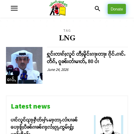
Donate
TAG
LNG
ႁူင်းၸၢၵ်ႈလူင် တီႈမိူင်းၵႃႊတႃႊ ၵိုင်ႉၵၢင်ႉ
တႅၵ်ႇ ၵူၼ်းတၢႆမၢတ်ႇ 80 ပၢႆ
June 24, 2026
ၶၢဝ်ႇ
Latest news
ပၢင်လူင်ၺႃးႁဵတ်းႁၢႆႉမႃးတႃႉလၢႆပၢၼ် ​​
ပေႃးၶႂ်ႈပဵၼ်ၵၢၼ်ၵႃႈလႆႈၵႂႃႇၸွမ်းႁွႆႈ