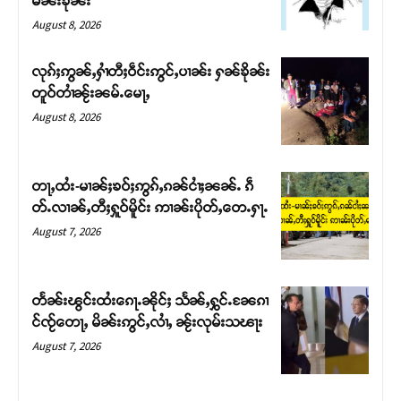
မၼ်းၶိုၼ်း
August 8, 2026
လုၵ်ႈဢွၼ်ႇႁၢႆတီႈဝဵင်းဢွင်ႇပၢၼ်း ႁၼ်ၶိုၼ်း
တူဝ်တၢႆၼႂ်းၼမ်ႉမေႃႇ
August 8, 2026
တႃႇထႆး-မၢၼ်ႈၶဝ်ႈဢွၵ်ႇၵၼ်ငၢႆႈၼၼ်ႉ ၵဵ
တ်ႉလၢၼ်ႇတီႈႁူဝ်မိူင်း ဢၢၼ်းပိုတ်ႇတေႉႁႃႉ
August 7, 2026
Support SHAN
တႃႇႁႂ်ႈသဵင်ၵၢင်ၸႂ်ၵူၼ်းမိူင်း ၵူႈတီႈၵူႈလႅၼ်ပေႃးတေၸွ
တႅၼ်းၽွင်းထႆးၵေႃႉၼိုင်ႈ သႅၼ်ႇႁွင်ႉၼႄၵၢ
တ်ႇ တူဝ်ႈလုမ်ႈၾႃႉၼၼ်ႉ ၶဝ်ႈႁူမ်ႈၵမ်ႉထႅမ် ၸုမ်းၶၢ
င်ၸႂ်တေႃႇ မိၼ်းဢွင်ႇလၢႆႇ ၼႂ်းလုမ်းသၽႃး
ဝ်ႇၽူႈတွႆႇႁွၵ်ႈ လႆႈယူႇၶႃႈဢေႃႈ။
August 7, 2026
Donate Now