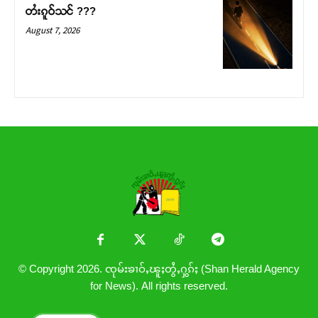
တႆးၵူဝ်သင် ???
August 7, 2026
© Copyright 2026. ၸုမ်းၶၢဝ်ႇၽူႈတွႆႇႁွၵ်ႈ (Shan Herald Agency
for News). All rights reserved.