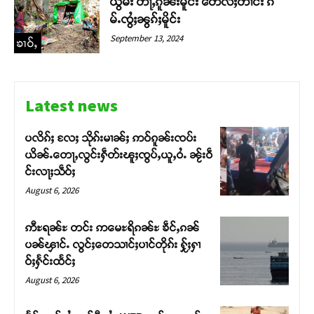
ယွမ်း တႃႇၵူၼ်းမိူင်း တေလႆႈတၢင်း ၵ
မ်ႉၸွႆႈၼွၵ်ႈမိူင်း
September 13, 2024
ၶၢဝ်ႇ
Latest news
ပလိၵ်ႈ လႄႈ သိုၵ်းမၢၼ်ႈ ဢဝ်ၵူၼ်းၸပ်း
ယိၼ်ႉတေႃႇလွင်းႁဵတ်းၽူႈၸွပ်ႇယူႇဝႆႉ ၼႂ်းဝဵ
င်းလႃႈသဵဝ်ႈ
August 6, 2026
ဢီႊရၼ်ႊ တင်း ဢမေႊရိၵၼ်ႊ ၶဵင်ႇၵၼ်
ပၼ်ၾၢင်ႉ လွင်ႈတေသၢင်ႈပၢင်တိုၵ်း ႁႂ်ႈႁၢ
ဝ်ႈႁႅင်းထႅင်ႈ
Support SHAN
August 6, 2026
တႃႇႁႂ်ႈသဵင်ၵၢင်ၸႂ်ၵူၼ်းမိူင်း ၵူႈတီႈၵူႈလႅၼ်ပေႃးတေၸွ