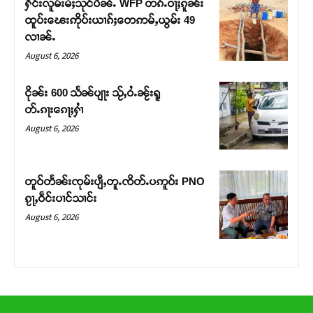
ႁႅင်းလူမ်းမႆႈသုင်ပီၼႆႉ WFP တၵ်ႉဝႃႈၵူၼ်း
တ်ႇ တူဝ်ႈလုမ်ႈၾႃႉၼၼ်ႉ ၶဝ်ႈႁူမ်ႈၵမ်ႉထႅမ် ၸုမ်းၶၢ
ထူပ်းၽေးဢိုပ်းယၢၵ်ႈတေဢမ်ႇယွမ်း 49
ဝ်ႇၽူႈတွႆႇႁွၵ်ႈ လႆႈယူႇၶႃႈဢေႃႈ။
လၢၼ်ႉ
August 6, 2026
Donate Now
ငိုၼ်း 600 သႅၼ်ပျႃး သႂ်ႇဝႆႉၼႂ်းရူ
တ်ႉၵႃးၵေႃႈႁၢႆ
August 6, 2026
တူဝ်တႅၼ်းၸုမ်းပျီႇတူႉၸိတ်ႉပဢူဝ်း PNO
ၵႂႃႇဝဵင်းပၢင်သၢင်း
August 6, 2026