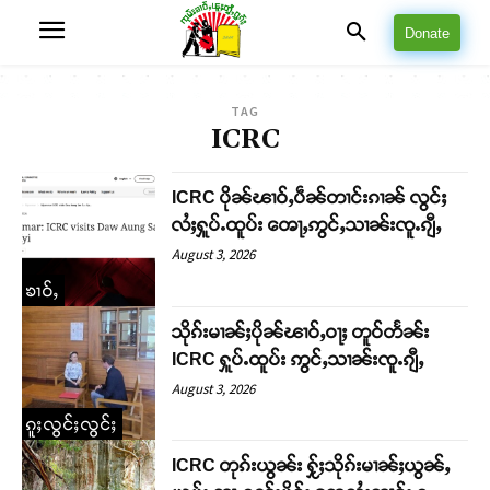
Donate
TAG
ICRC
ICRC ပိုၼ်ၽၢဝ်ႇပဵၼ်တၢင်းၵၢၼ် လွင်ႈ
လႆႈႁူပ်ႉထူပ်း ၻေႃႇဢွင်ႇသၢၼ်းၸူႉၵျီႇ
August 3, 2026
ၶၢဝ်ႇ
သိုၵ်းမၢၼ်ႈပိုၼ်ၽၢဝ်ႇဝႃႈ တူဝ်တႅၼ်း
ICRC ႁူပ်ႉထူပ်း ဢွင်ႇသၢၼ်းၸူႉၵျီႇ
August 3, 2026
ၵူႈလွင်ႈလွင်ႈ
ICRC တုၵ်းယွၼ်း ႁႂ်ႈသိုၵ်းမၢၼ်ႈယွၼ်ႇ