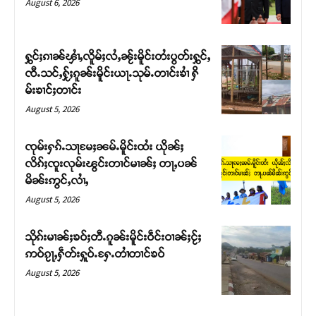
August 6, 2026
ႁွင်ႈၵၢၼ်ၾၢႆႇလိူမ်ႈလႆႇၼႂ်းမိူင်းတႆးပွတ်းႁွင်ႇ
ၸီႉသင်ႇႁႂ်ႈၵူၼ်းမိူင်းယႃႉသုမ်ႉတၢင်းၶၢႆ ႁိ
မ်းၶၢင်ႈတၢင်း
August 5, 2026
ၸုမ်းႁၵ်ႉသႃမႄႈၼမ်ႉမိူင်းထႆး ယိုၼ်ႈ
လိၵ်ႈၸူးလုမ်းၽွင်းတၢင်မၢၼ်ႈ တႃႇပၼ်
မိၼ်းဢွင်ႇလၢႆႇ
Support SHAN
August 5, 2026
တႃႇႁႂ်ႈသဵင်ၵၢင်ၸႂ်ၵူၼ်းမိူင်း ၵူႈတီႈၵူႈလႅၼ်ပေႃးတေၸွ
သိုၵ်းမၢၼ်ႈၶဝ်ႈတီႉၵူၼ်းမိူင်းဝဵင်းဝၢၼ်ႈငႂ်ႈ
တ်ႇ တူဝ်ႈလုမ်ႈၾႃႉၼၼ်ႉ ၶဝ်ႈႁူမ်ႈၵမ်ႉထႅမ် ၸုမ်းၶၢ
ဢဝ်ၵႂႃႇႁဵတ်းႁူဝ်ႉႁႄႉတၢႆတၢင်ၶဝ်
ဝ်ႇၽူႈတွႆႇႁွၵ်ႈ လႆႈယူႇၶႃႈဢေႃႈ။
August 5, 2026
Donate Now