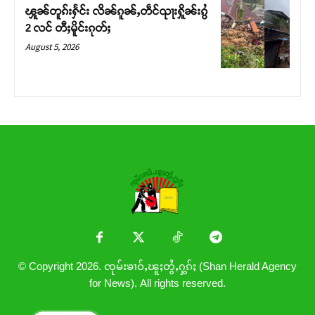
ၾူၼ်တူၵ်းႁႅင်း လိၼ်ၵူၼ်ႇတဵင်ၺႃးႁိူၼ်းၵွႆ
2 လင် တီႈမိူင်းၵုတ်ႈ
August 5, 2026
© Copyright 2026. ၸုမ်းၶၢဝ်ႇၽူႈတွႆႇႁွၵ်ႈ (Shan Herald Agency
for News). All rights reserved.