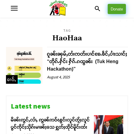
Donate
TAG
HaoHaa
ၵူၼ်းၼုမ်ႇတႆးၸတ်းပၢင်ၶႄႉၶႅင်ႇပၢႆးသၢင်ႈ
“တိုၵ်ႉႁႅင်း ႁႅၵ်ႉၵထွၼ်း (Tuk Heng
Hackathon)”
August 4, 2025
ၶၢဝ်ႇ
Latest news
မိၼ်းဢွင်ႇလၢႆႇ ဢွၼ်ဢဝ်ၽွင်းလူင်တႂ်ႈလူင်
ပွင်ၸိုင်ႈသိုၵ်းမၢၼ်ႈသေ ႁွတ်ႈထိုင်မိူင်းထႆး