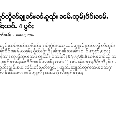
ႁူဝ်လိူၼ်ၵျုၼ်ႊၼႆႉၵူၺ်း ၼမ်ႉထူမ်ႈဝဵင်းၼမ်ႉ
ယဝ်ႉ 4 ပွၵ်ႈ
တ်ႈၶမ်း
-
June 8, 2018
ူၵ်းထပ်းၵၼ်လၢႆဝၼ်းႁၢဝ်ႈႁႅင်းသေ ၼမ်ႉႁူၺ်ႈၼမ်ႉလွႆ လႆၼွင်း
ၼႂ်းဝဵင်းၼမ်ႉလၼ်ႈ ႁဵတ်းႁႂ်ႈ ႁိူၼ်းၵူၼ်းဝၢၼ်ႈ၊ ႁူဝ်ႉဢုတ်ႇလႄႈ
ူႉၵွႆသုမ်းၼမ် ဝႃႈၼႆ။ ဝၼ်းတီႈ 07/06/2018 ယၢမ်းၵၢင်ၼႂ် ၼ
်ႇၼွင်းထူမ်ႈၼႂ်းဝဵင်းၼမ်ႉလၼ်ႈ တင်း 11 ပွၵ်ႉ ၼႂ်းၸႄႈဝဵင်းသီႇ ပေႃႉ
ၼ်ႈၵျွၵ်ႉမႄး ၸိုင်ႈတႆးပွတ်းႁွင်ႇ။ ယွၼ်ႉၾူၼ်တူၵ်းထပ်းၵၼ်ႁၢ
်းလၢႆဝၼ်းသေ ၼမ်ႉႁူၺ်ႈ ၼမ်ႉလွႆ လႆၼွင်းထူမ်ႈ...