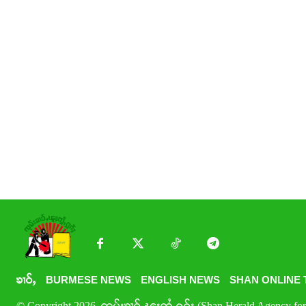
ၶၢဝ်ႇ
BURMESE NEWS
ENGLISH NEWS
SHAN ONLINE 
© Copyright 2026. ၸုမ်းၶၢဝ်ႇၽူႈတွႆႇႁွၵ်ႈ (Shan Herald Agency for 