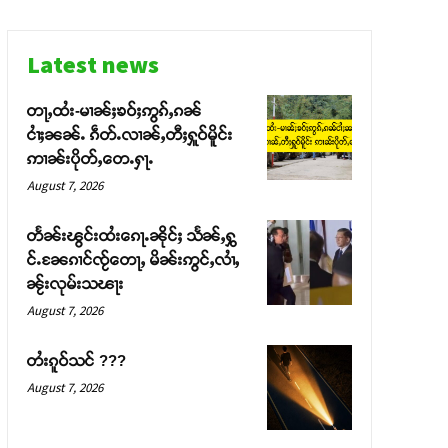
Latest news
တႃႇထႆး-မၢၼ်ႈၶဝ်ႈဢွၵ်ႇၵၼ်
ငၢႆႈၼၼ်ႉ ၵဵတ်ႉလၢၼ်ႇတီႈႁူဝ်မိူင်း
ဢၢၼ်းပိုတ်ႇတေႉႁႃႉ
August 7, 2026
တႅၼ်းၽွင်းထႆးၵေႃႉၼိုင်ႈ သႅၼ်ႇႁွ
င်ႉၼႄၵၢင်ၸႂ်တေႃႇ မိၼ်းဢွင်ႇလၢႆႇ
ၼႂ်းလုမ်းသၽႃး
August 7, 2026
တႆးၵူဝ်သင် ???
August 7, 2026