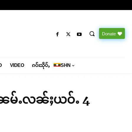
Donate
O
VIDEO
ၵပ်းသိုပ်ႇ
SHN
င်းၼမ်ႉလၼ်ႈယဝ်ႉ 4