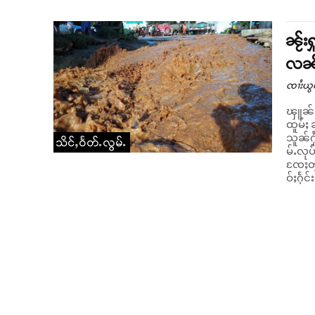
ၼႂ်း
လၼ်ႈ
ၸၢႆးယွ
ၾူၼ်တ
ထူမ်ႈ 
သူၼ်ႁႆႈၼႃး လ
သိင်ႇဝႅတ်ႉလွမ်ႉ
မ်ႉလုပ
ၸႄႈတွ
ဝ်ႈႁႅင