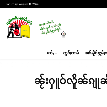
Saturday, August 8, 2026
ၶၢဝ်ႇ
တွင်ႈထၢမ်
ၶၢဝ်ႇမိူင်းႁူမ်ႈ
ၼႂ်းႁူဝ်လိူၼ်ၵျု