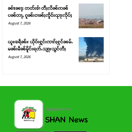
ၼၢႆးၼႃႈ တတ်းၶၢႆ တီႈလိၼ်ဢၼ်
ပၼ်တႃႇ ၵူၼ်းဝၢၼ်ႈၸိူဝ်းၺႃးလိုပ်ႈ
August 7, 2026
ယူႊၶရဵၼ်ႊ ယိုဝ်းႁူင်းၸၢၵ်ႈႁုင်ၼမ်ႉ
မၼ်းမဵၼ်မိူင်းရတ်ႉသျႃႊသွင်တီႈ
August 7, 2026