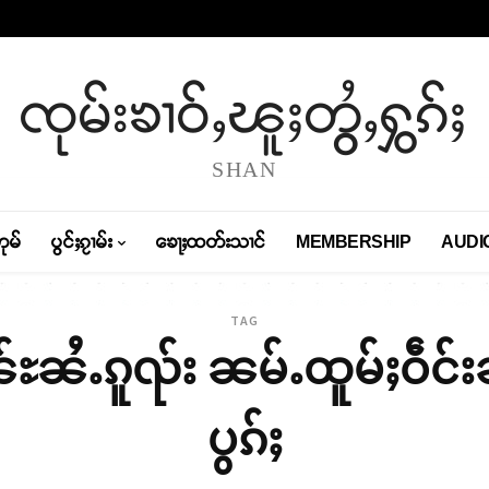
ၸုမ်းၶၢဝ်ႇၽူႈတွႆႇႁွၵ်ႈ
SHAN
တုမ်
ပွင်ႈၵႂၢမ်း
ၶေႃႈထတ်းသၢင်
MEMBERSHIP
AUDI
TAG
ၼ်ႊၼႆႉၵူၺ်း ၼမ်ႉထူမ်ႈဝဵ
ပွၵ်ႈ