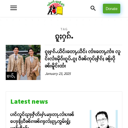
Donate
TAG
ၵူႈႁၵ်ႉ
ၵူႈႁၵ်ႉယိင်းတေႃႇယိင်း ၸၢႆးတေႃႇၸၢႆး လူ
င်းလၢႆးမိုဝ်းၵူပ်ႉၵူႈ ပဵၼ်ၸုပ်ႈႁႅၵ်ႈ ၼႂ်းပို
ၼ်းမိူင်းထႆး
January 23, 2025
ၶၢဝ်ႇ
Latest news
ပၢင်လူင်ၺႃးႁဵတ်းႁၢႆႉမႃးတႃႉလၢႆပၢၼ် ​​
ပေႃးၶႂ်ႈပဵၼ်ၵၢၼ်ၵႃႈလႆႈၵႂႃႇၸွမ်းႁွႆႈ