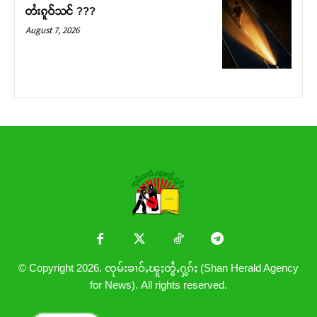
တႆးၵူဝ်သင် ???
August 7, 2026
© Copyright 2026. ၸုမ်းၶၢဝ်ႇၽူႈတွႆႇႁွၵ်ႈ (Shan Herald Agency
for News). All rights reserved.