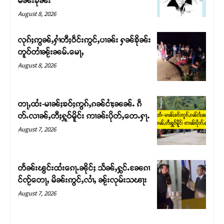
မၼ်းၶိုၼ်း
August 8, 2026
လုၵ်ႈဢွၼ်ႇႁၢႆတီႈဝဵင်းဢွင်ႇပၢၼ်း ႁၼ်ၶိုၼ်း
တူဝ်တၢႆၼႂ်းၼမ်ႉမေႃႇ
August 8, 2026
တႃႇထႆး-မၢၼ်ႈၶဝ်ႈဢွၵ်ႇၵၼ်ငၢႆႈၼၼ်ႉ ၵဵ
တ်ႉလၢၼ်ႇတီႈႁူဝ်မိူင်း ဢၢၼ်းပိုတ်ႇတေႉႁႃႉ
August 7, 2026
Support SHAN
တႃႇႁႂ်ႈသဵင်ၵၢင်ၸႂ်ၵူၼ်းမိူင်း ၵူႈတီႈၵူႈလႅၼ်ပေႃးတေၸွ
တႅၼ်းၽွင်းထႆးၵေႃႉၼိုင်ႈ သႅၼ်ႇႁွင်ႉၼႄၵၢ
တ်ႇ တူဝ်ႈလုမ်ႈၾႃႉၼၼ်ႉ ၶဝ်ႈႁူမ်ႈၵမ်ႉထႅမ် ၸုမ်းၶၢ
င်ၸႂ်တေႃႇ မိၼ်းဢွင်ႇလၢႆႇ ၼႂ်းလုမ်းသၽႃး
ဝ်ႇၽူႈတွႆႇႁွၵ်ႈ လႆႈယူႇၶႃႈဢေႃႈ။
August 7, 2026
Donate Now