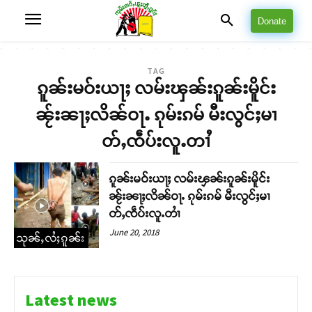
Donate
TAG
ၵူၼ်းမဝ်းယႃႈ လမ်းၾၼ်းၵူၼ်းမိူင်း
ၼႂ်းၼႃႈလိၼ်ဝႃႉ ၵုမ်းၵမ် မီးလွင်ႈမၢ
တ်ႇၸဵပ်းလူႉတၢႆ
ၵူၼ်းမဝ်းယႃႈ လမ်းၾၼ်းၵူၼ်းမိူင်း
ၼႂ်းၼႃႈလိၼ်ဝႃႉ ၵုမ်းၵမ် မီးလွင်ႈမၢ
တ်ႇၸဵပ်းလူႉတၢႆ
June 20, 2018
သုၼ်ႇလႆႈၵူၼ်း
Latest news