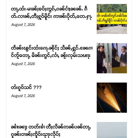
တႃႇထႆး-မၢၼ်ႈၶဝ်ႈဢွၵ်ႇၵၼ်ငၢႆႈၼၼ်ႉ ၵဵ
တ်ႉလၢၼ်ႇတီႈႁူဝ်မိူင်း ဢၢၼ်းပိုတ်ႇတေႉႁႃႉ
August 7, 2026
တႅၼ်းၽွင်းထႆးၵေႃႉၼိုင်ႈ သႅၼ်ႇႁွင်ႉၼႄၵၢ
င်ၸႂ်တေႃႇ မိၼ်းဢွင်ႇလၢႆႇ ၼႂ်းလုမ်းသၽႃး
August 7, 2026
တႆးၵူဝ်သင် ???
Support SHAN
August 7, 2026
တႃႇႁႂ်ႈသဵင်ၵၢင်ၸႂ်ၵူၼ်းမိူင်း ၵူႈတီႈၵူႈလႅၼ်ပေႃးတေၸွ
တ်ႇ တူဝ်ႈလုမ်ႈၾႃႉၼၼ်ႉ ၶဝ်ႈႁူမ်ႈၵမ်ႉထႅမ် ၸုမ်းၶၢ
ဝ်ႇၽူႈတွႆႇႁွၵ်ႈ လႆႈယူႇၶႃႈဢေႃႈ။
ၼၢႆးၼႃႈ တတ်းၶၢႆ တီႈလိၼ်ဢၼ်ပၼ်တႃႇ
ၵူၼ်းဝၢၼ်ႈၸိူဝ်းၺႃးလိုပ်ႈ