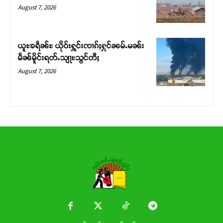
Donate Now
August 7, 2026
ယူႊၶရဵၼ်ႊ ယိုဝ်းႁူင်းၸၢၵ်ႈႁုင်ၼမ်ႉမၼ်း
မဵၼ်မိူင်းရတ်ႉသျႃႊသွင်တီႈ
August 7, 2026