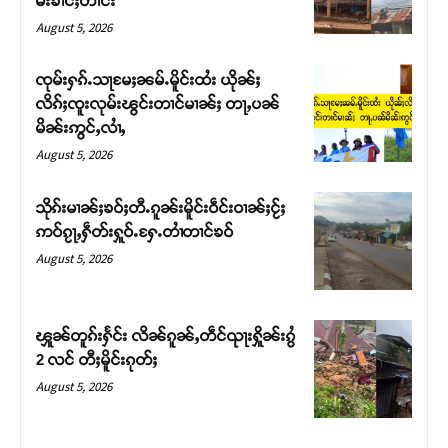
မ်းၶၢင်ႈတၢင်း
August 5, 2026
ၸုမ်းႁၵ်ႉသႃမႄႈၼမ်ႉမိူင်းထႆး ယိုၼ်ႈ
လိၵ်ႈၸူးလုမ်းၽွင်းတၢင်မၢၼ်ႈ တႃႇပၼ်
မိၼ်းဢွင်ႇလၢႆႇ
August 5, 2026
သိုၵ်းမၢၼ်ႈၶဝ်ႈတီႉၵူၼ်းမိူင်းဝဵင်းဝၢၼ်ႈငႂ်ႈ
ဢဝ်ၵႂႃႇႁဵတ်းႁူဝ်ႉႁႄႉတၢႆတၢင်ၶဝ်
August 5, 2026
Support SHAN
တႃႇႁႂ်ႈသဵင်ၵၢင်ၸႂ်ၵူၼ်းမိူင်း ၵူႈတီႈၵူႈလႅၼ်ပေႃးတေၸွ
ၾူၼ်တူၵ်းႁႅင်း လိၼ်ၵူၼ်ႇတဵင်ၺႃးႁိူၼ်းၵွႆ
တ်ႇ တူဝ်ႈလုမ်ႈၾႃႉၼၼ်ႉ ၶဝ်ႈႁူမ်ႈၵမ်ႉထႅမ် ၸုမ်းၶၢ
2 လင် တီႈမိူင်းၵုတ်ႈ
ဝ်ႇၽူႈတွႆႇႁွၵ်ႈ လႆႈယူႇၶႃႈဢေႃႈ။
August 5, 2026
Donate Now