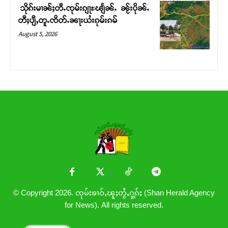
သိုၵ်းမၢၼ်ႈတီႉၸုမ်းၵျႃႊၽျႅၼ်ႉ ၼႂ်းပိုၼ်ႉ
တီႈပျီႇတူႉၸိတ်ႉၼႃးယႆးၵုမ်းၵမ်
August 5, 2026
© Copyright 2026. ၸုမ်းၶၢဝ်ႇၽူႈတွႆႇႁွၵ်ႈ (Shan Herald Agency
for News). All rights reserved.