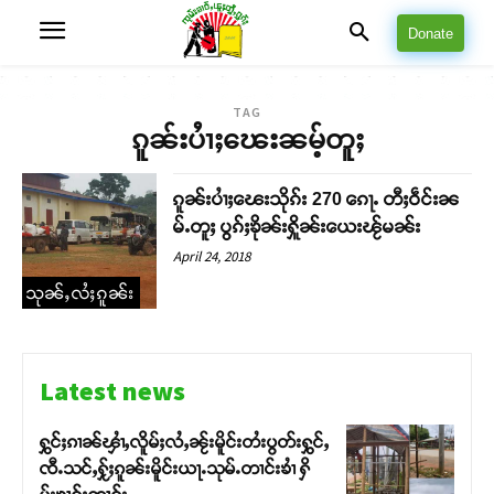
Donate
TAG
ၵူၼ်းပႆၢႈၽေးၼမ့်တူႈ
ၵူၼ်းပၢႆႈၽေးသိုၵ်း 270 ၵေႃႉ တီႈဝဵင်းၼ
မ်ႉတူႈ ပွၵ်ႈၶိုၼ်းႁိူၼ်းယေးၽႂ်မၼ်း
April 24, 2018
သုၼ်ႇလႆႈၵူၼ်း
Latest news
ႁွင်ႈၵၢၼ်ၾၢႆႇလိူမ်ႈလႆႇၼႂ်းမိူင်းတႆးပွတ်းႁွင်ႇ
ၸီႉသင်ႇႁႂ်ႈၵူၼ်းမိူင်းယႃႉသုမ်ႉတၢင်းၶၢႆ ႁိ