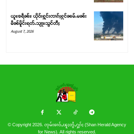
ယူႊၶရဵၼ်ႊ ယိုဝ်းႁူင်းၸၢၵ်ႈႁုင်ၼမ်ႉမၼ်း
မဵၼ်မိူင်းရတ်ႉသျႃႊသွင်တီႈ
August 7, 2026
© Copyright 2026. ၸုမ်းၶၢဝ်ႇၽူႈတွႆႇႁွၵ်ႈ (Shan Herald Agency
for News). All rights reserved.