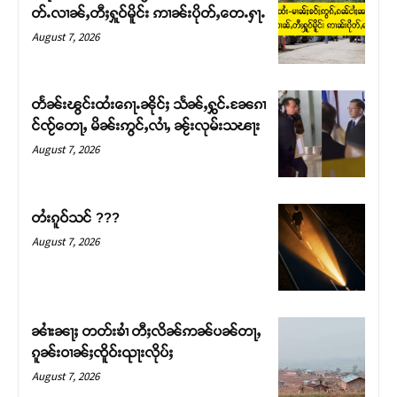
တ်ႉလၢၼ်ႇတီႈႁူဝ်မိူင်း ဢၢၼ်းပိုတ်ႇတေႉႁႃႉ
August 7, 2026
တႅၼ်းၽွင်းထႆးၵေႃႉၼိုင်ႈ သႅၼ်ႇႁွင်ႉၼႄၵၢ
င်ၸႂ်တေႃႇ မိၼ်းဢွင်ႇလၢႆႇ ၼႂ်းလုမ်းသၽႃး
August 7, 2026
တႆးၵူဝ်သင် ???
August 7, 2026
Support SHAN
တႃႇႁႂ်ႈသဵင်ၵၢင်ၸႂ်ၵူၼ်းမိူင်း ၵူႈတီႈၵူႈလႅၼ်ပေႃးတေၸွ
တ်ႇ တူဝ်ႈလုမ်ႈၾႃႉၼၼ်ႉ ၶဝ်ႈႁူမ်ႈၵမ်ႉထႅမ် ၸုမ်းၶၢ
ၼၢႆးၼႃႈ တတ်းၶၢႆ တီႈလိၼ်ဢၼ်ပၼ်တႃႇ
ဝ်ႇၽူႈတွႆႇႁွၵ်ႈ လႆႈယူႇၶႃႈဢေႃႈ။
ၵူၼ်းဝၢၼ်ႈၸိူဝ်းၺႃးလိုပ်ႈ
August 7, 2026
Donate Now