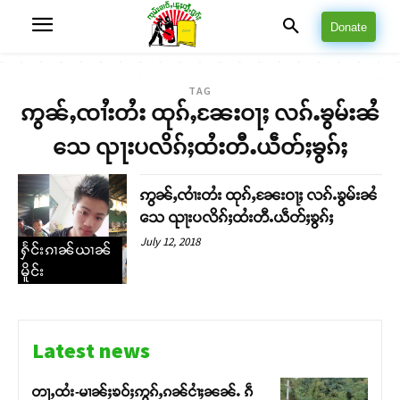
Donate
TAG
ဢွၼ်ႇၸၢႆးတႆး ထုၵ်ႇၼႄးဝႃႈ လၵ်ႉၶွမ်းၼႆ
သေ ၺႃးပလိၵ်ႈထႆးတီႉယဵတ်ႈၶွၵ်ႈ
ဢွၼ်ႇၸၢႆးတႆး ထုၵ်ႇၼႄးဝႃႈ လၵ်ႉၶွမ်းၼႆ
သေ ၺႃးပလိၵ်ႈထႆးတီႉယဵတ်ႈၶွၵ်ႈ
July 12, 2018
ႁႅင်းၵၢၼ်ယၢၼ်
မိူင်း
Latest news
တႃႇထႆး-မၢၼ်ႈၶဝ်ႈဢွၵ်ႇၵၼ်ငၢႆႈၼၼ်ႉ ၵဵ