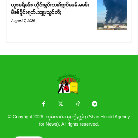
ယူႊၶရဵၼ်ႊ ယိုဝ်းႁူင်းၸၢၵ်ႈႁုင်ၼမ်ႉမၼ်း
မဵၼ်မိူင်းရတ်ႉသျႃႊသွင်တီႈ
August 7, 2026
© Copyright 2026. ၸုမ်းၶၢဝ်ႇၽူႈတွႆႇႁွၵ်ႈ (Shan Herald Agency
for News). All rights reserved.