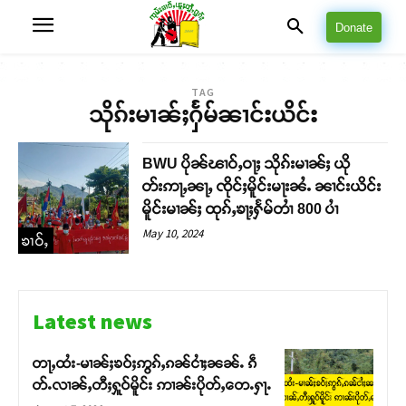
Donate
TAG
သိုၵ်းမၢၼ်ႈႁႅမ်ၼၢင်းယိင်း
BWU ပိုၼ်ၽၢဝ်ႇဝႃႈ သိုၵ်းမၢၼ်ႈ ယို
တ်းဢႃႇၼႃႇ ၸိုင်ႈမိူင်းမႃးၼႆႉ ၼၢင်းယိင်း
မိူင်းမၢၼ်ႈ ထုၵ်ႇၶႃႈႁႅမ်တၢႆ 800 ပၢႆ
May 10, 2024
ၶၢဝ်ႇ
Latest news
တႃႇထႆး-မၢၼ်ႈၶဝ်ႈဢွၵ်ႇၵၼ်ငၢႆႈၼၼ်ႉ ၵဵ
တ်ႉလၢၼ်ႇတီႈႁူဝ်မိူင်း ဢၢၼ်းပိုတ်ႇတေႉႁႃႉ