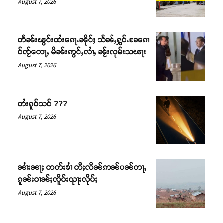
August 7, 2026
တႅၼ်းၽွင်းထႆးၵေႃႉၼိုင်ႈ သႅၼ်ႇႁွင်ႉၼႄၵၢ
င်ၸႂ်တေႃႇ မိၼ်းဢွင်ႇလၢႆႇ ၼႂ်းလုမ်းသၽႃး
August 7, 2026
တႆးၵူဝ်သင် ???
August 7, 2026
Support SHAN
တႃႇႁႂ်ႈသဵင်ၵၢင်ၸႂ်ၵူၼ်းမိူင်း ၵူႈတီႈၵူႈလႅၼ်ပေႃးတေၸွ
ၼၢႆးၼႃႈ တတ်းၶၢႆ တီႈလိၼ်ဢၼ်ပၼ်တႃႇ
တ်ႇ တူဝ်ႈလုမ်ႈၾႃႉၼၼ်ႉ ၶဝ်ႈႁူမ်ႈၵမ်ႉထႅမ် ၸုမ်းၶၢ
ၵူၼ်းဝၢၼ်ႈၸိူဝ်းၺႃးလိုပ်ႈ
ဝ်ႇၽူႈတွႆႇႁွၵ်ႈ လႆႈယူႇၶႃႈဢေႃႈ။
August 7, 2026
Donate Now