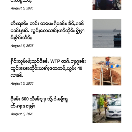
င်းလႃႈသဵဝ်ႈ
August 6, 2026
ဢီႊရၼ်ႊ တင်း ဢမေႊရိၵၼ်ႊ ၶဵင်ႇၵၼ်
ပၼ်ၾၢင်ႉ လွင်ႈတေသၢင်ႈပၢင်တိုၵ်း ႁႂ်ႈႁၢ
ဝ်ႈႁႅင်းထႅင်ႈ
August 6, 2026
ႁႅင်းလူမ်းမႆႈသုင်ပီၼႆႉ WFP တၵ်ႉဝႃႈၵူၼ်း
ထူပ်းၽေးဢိုပ်းယၢၵ်ႈတေဢမ်ႇယွမ်း 49
လၢၼ်ႉ
Support SHAN
August 6, 2026
တႃႇႁႂ်ႈသဵင်ၵၢင်ၸႂ်ၵူၼ်းမိူင်း ၵူႈတီႈၵူႈလႅၼ်ပေႃးတေၸွ
ငိုၼ်း 600 သႅၼ်ပျႃး သႂ်ႇဝႆႉၼႂ်းရူ
တ်ႇ တူဝ်ႈလုမ်ႈၾႃႉၼၼ်ႉ ၶဝ်ႈႁူမ်ႈၵမ်ႉထႅမ် ၸုမ်းၶၢ
တ်ႉၵႃးၵေႃႈႁၢႆ
ဝ်ႇၽူႈတွႆႇႁွၵ်ႈ လႆႈယူႇၶႃႈဢေႃႈ။
August 6, 2026
Donate Now