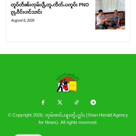
တူဝ်တႅၼ်းၸုမ်းပျီႇတူႉၸိတ်ႉပဢူဝ်း PNO
ၵႂႃႇဝဵင်းပၢင်သၢင်း
August 6, 2026
© Copyright 2026. ၸုမ်းၶၢဝ်ႇၽူႈတွႆႇႁွၵ်ႈ (Shan Herald Agency
for News). All rights reserved.