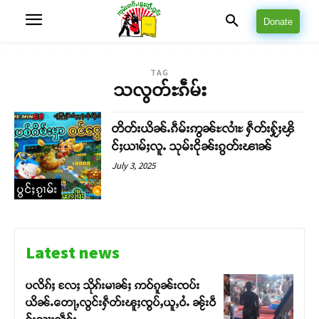
Donate
TAG
သလွတ်ႊၵဵမ်း
တိတ်းယိၼ်ႉၵဵမ်းဢွၼ်ႊလၢႆႊ ႁဵတ်းႁႂ်ႈၾိ
င်ႈယၢမ်ႈလူႉ သုမ်းငိုၼ်းၵွတ်းၽၢၼ်
July 3, 2025
ပွင်ႈၵႂၢမ်း
Latest news
ပလိၵ်ႈ လႄႈ သိုၵ်းမၢၼ်ႈ ဢဝ်ၵူၼ်းၸပ်း
ယိၼ်ႉတေႃႇလွင်းႁဵတ်းၽူႈၸွပ်ႇယူႇဝႆႉ ၼႂ်းဝဵ