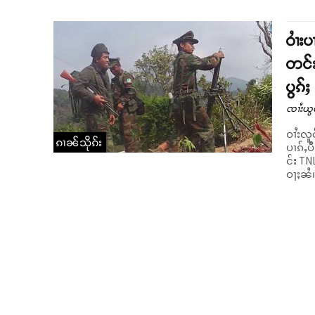
ဝၢႆး
တင်း
ပွၵ်ႈ
ၸၢႆးယွ
ဝၢႆးလူ
ၵၢၼ်သိုၵ်း
ပၢၵ်ႇပ
င်း TN