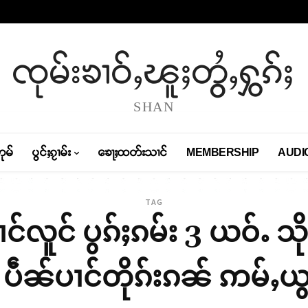
ၸုမ်းၶၢဝ်ႇၽူႈတွႆႇႁွၵ်ႈ
SHAN
တုမ်
ပွင်ႈၵႂၢမ်း
ၶေႃႈထတ်းသၢင်
MEMBERSHIP
AUDI
TAG
ပၢင်လူင် ပွၵ်ႈၵမ်း 3 ယဝ်ႉ သိ
ပဵၼ်ပၢင်တိုၵ်းၵၼ် ဢမ်ႇယွမ်