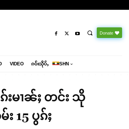
Donate
O
VIDEO
ၵပ်းသိုပ်ႇ
SHN
ုၵ်းမၢၼ်ႈ တင်း သို
း 15 ပွၵ်ႈ