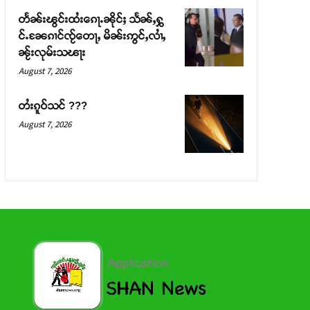
တႅၼ်းၽွင်းထႆးၵေႃႉၼိုင်ႈ သႅၼ်ႇႁွ
င်ႉၼႄၵၢင်ၸႂ်တေႃႇ မိၼ်းဢွင်ႇလၢႆႇ
ၼႂ်းလုမ်းသၽႃး
August 7, 2026
တႆးၵူဝ်သင် ???
August 7, 2026