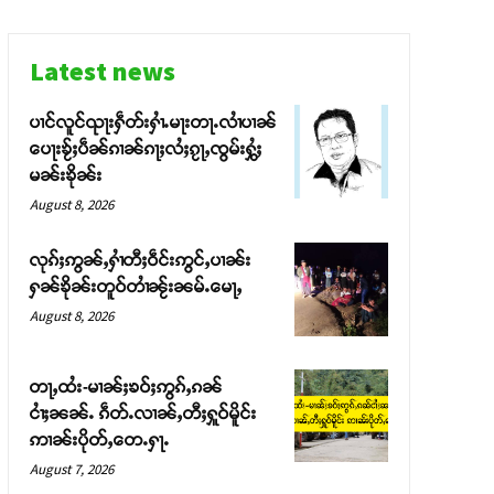
Latest news
ပၢင်လူင်ၺႃးႁဵတ်းႁၢႆႉမႃးတႃႉလၢႆပၢၼ် ​​
ပေႃးၶႂ်ႈပဵၼ်ၵၢၼ်ၵႃႈလႆႈၵႂႃႇၸွမ်းႁွႆႈ
မၼ်းၶိုၼ်း
August 8, 2026
လုၵ်ႈဢွၼ်ႇႁၢႆတီႈဝဵင်းဢွင်ႇပၢၼ်း
ႁၼ်ၶိုၼ်းတူဝ်တၢႆၼႂ်းၼမ်ႉမေႃႇ
August 8, 2026
တႃႇထႆး-မၢၼ်ႈၶဝ်ႈဢွၵ်ႇၵၼ်
ငၢႆႈၼၼ်ႉ ၵဵတ်ႉလၢၼ်ႇတီႈႁူဝ်မိူင်း
ဢၢၼ်းပိုတ်ႇတေႉႁႃႉ
August 7, 2026