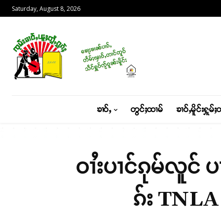
Saturday, August 8, 2026
ၶၢဝ်ႇ
တွင်ႈထၢမ်
ၶၢဝ်ႇမိူင်းႁူမ်ႈ
ဝၢႆးပၢင်ၵုမ်လူင် 
ၵ်း TNLA 