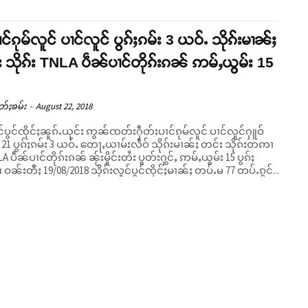
ပၢင်ၵုမ်လူင် ပၢင်လူင် ပွၵ်ႈၵမ်း 3 ယဝ်ႉ သိုၵ်းမၢၼ်ႈ
 သိုၵ်း TNLA ပဵၼ်ပၢင်တိုၵ်းၵၼ် ဢမ်ႇယွမ်း 15
တ်ႈၶမ်း
-
August 22, 2018
င်ပွင်ၸိုင်ႈၼူၵ်ႉယုင်း ဢွၼ်ၸတ်းႁဵတ်းပၢင်ၵုမ်လူင် ပၢင်လူင်ႁူဝ်
ီ 21 ပွၵ်ႈၵမ်း 3 ယဝ်ႉ တေႃႇယၢမ်းလဵဝ် သိုၵ်းမၢၼ်ႈ တင်း သိုၵ်းတဢၢ
LA ပဵၼ်ပၢင်တိုၵ်းၵၼ် ၼႂ်းမိူင်းတႆး ပွတ်းႁွင်ႇ ဢမ်ႇယွမ်း 15 ပွၵ်ႈ
ဝႃႈၼႆ။ ဝၼ်းတီႈ 19/08/2018 သိုၵ်းလူင်ပွင်ၸိုင်ႈမၢၼ်ႈ တပ်ႉမ 77 တပ်ႉၵွင်...