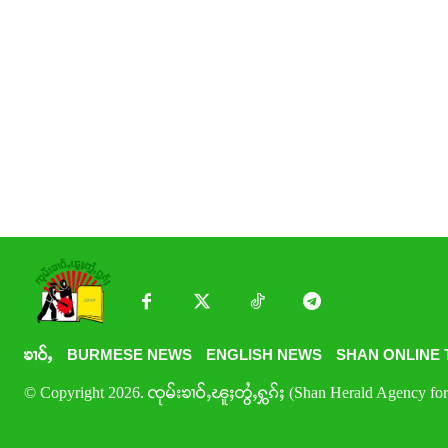
ၶၢဝ်ႇ
BURMESE NEWS
ENGLISH NEWS
SHAN ONLINE 
© Copyright 2026. ၸုမ်းၶၢဝ်ႇၽူႈတွႆႇႁွၵ်ႈ (Shan Herald Agency for 