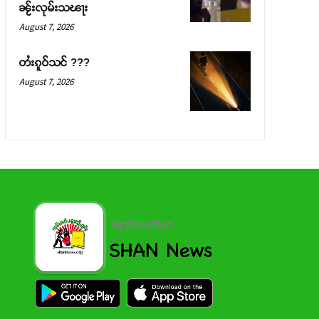
ၼႂ်းလုမ်းသၽႃး
August 7, 2026
တႆးၵူဝ်သင် ???
August 7, 2026