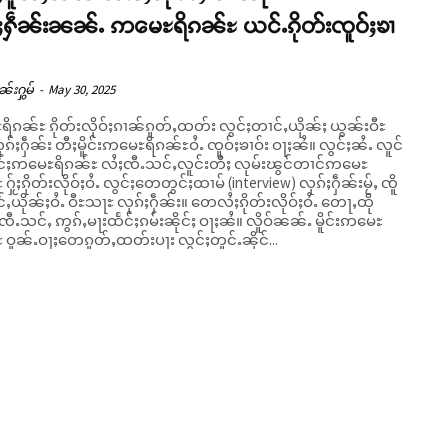
်ႈႁဵၼ်းၼၼ်ႉ ဢမေႊရိၵၼ်ႊ ယင်ႉၵိုတ်းၸူဝ်ႈၶၢ
ၼ်းႁွမ်
-
May 30, 2025
ိၵၼ်ႊ ၵိုတ်းလိုဝ်ႈၵၢၼ်ၵူတ်ႇထတ်း လွင်ႈတၢင်ႇယိုၼ်ႈ ယွၼ်းဝီႊ
ႈႁဵၼ်း တီႈမိူင်းဢမေႊရိၵၼ်ႊဝႆႉ ၸူဝ်ႈၶၢဝ်း ဝႃႈၼႆ။ လွင်ႈၼႆႉ လူင်
ိုင်ႈဢမေႊရိၵၼ်ႊ လႆႈၸီႉသင်ႇလူင်းတီႈ လုမ်းၽွင်တၢင်ဢမေႊ
 ႁႂ်ႈၵိုတ်းလိုဝ်ႈဝႆႉ လွင်ႈတေတွင်ႈထၢမ် (interview) လုၵ်ႈႁဵၼ်းမႂ်ႇ ၸိူ
်ႇယိုၼ်ႈဝႆႉ ဝီႊသႃႊ လုၵ်ႈႁဵၼ်း။ တေလႆႈၵိုတ်းလိုဝ်ႈဝႆႉ တေႃႇထို
သင်ႇ ဢွၵ်ႇမႃးထႅင်ႈၵမ်းၼိုင်ႈ ဝႃႈၼႆ။ လိူဝ်ၼၼ်ႉ မိူင်းဢမေႊ
 ဝူၼ်ႉဝႃႈတေၵူတ်ႇထတ်းပႃး လွင်ႈတူင်ႉၼိုင်...