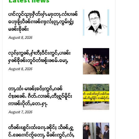
ပၢင်လူင်ၺႃးႁဵတ်းႁၢႆႉမႃးတႃႉလၢႆပၢၼ် ​​
ပေႃးၶႂ်ႈပဵၼ်ၵၢၼ်ၵႃႈလႆႈၵႂႃႇၸွမ်းႁွႆႈ
မၼ်းၶိုၼ်း
August 8, 2026
လုၵ်ႈဢွၼ်ႇႁၢႆတီႈဝဵင်းဢွင်ႇပၢၼ်း
ႁၼ်ၶိုၼ်းတူဝ်တၢႆၼႂ်းၼမ်ႉမေႃႇ
August 8, 2026
တႃႇထႆး-မၢၼ်ႈၶဝ်ႈဢွၵ်ႇၵၼ်
ငၢႆႈၼၼ်ႉ ၵဵတ်ႉလၢၼ်ႇတီႈႁူဝ်မိူင်း
ဢၢၼ်းပိုတ်ႇတေႉႁႃႉ
August 7, 2026
တႅၼ်းၽွင်းထႆးၵေႃႉၼိုင်ႈ သႅၼ်ႇႁွ
င်ႉၼႄၵၢင်ၸႂ်တေႃႇ မိၼ်းဢွင်ႇလၢႆႇ