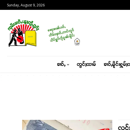
Sunday, August 9, 2026
ၶၢဝ်ႇ
တွင်ႈထၢမ်
ၶၢဝ်ႇမိူင်းႁူမ်ႈ
လွင်