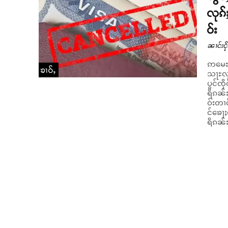
လုၵ
ဝ်း
ၼၢင်းငို
ဢမေႊရ
ၶၢဝ်ႇ
သႃႊလုၵ်
ပွင်ၸ
ရိၵၼ်ႊ
ဝ်းတၢင
င်ၶေႃႈၸီႉ
ရိၵၼ်ႊ