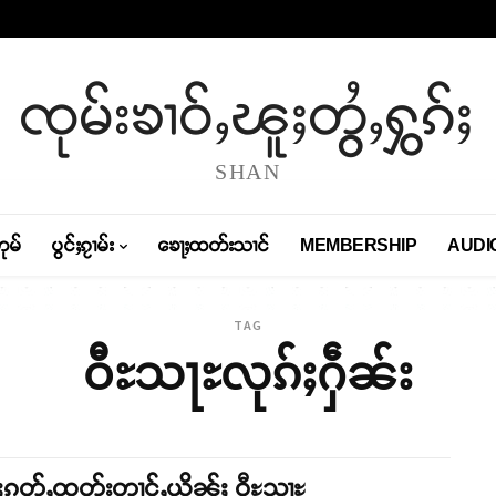
ၸုမ်းၶၢဝ်ႇၽူႈတွႆႇႁွၵ်ႈ
SHAN
တုမ်
ပွင်ႈၵႂၢမ်း
ၶေႃႈထတ်းသၢင်
MEMBERSHIP
AUDI
TAG
ဝီႊသႃႊလုၵ်ႈႁဵၼ်း
ႈၵူတ်ႇထတ်းတၢင်ႇယိုၼ်ႈ ဝီႊသႃႊ