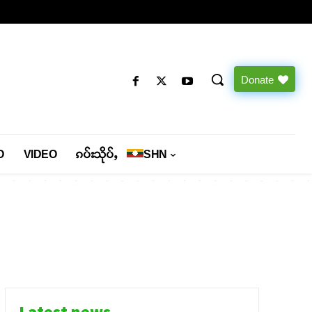
Donate
O
VIDEO
ၵပ်းသိုပ်ႇ
SHN
Latest news