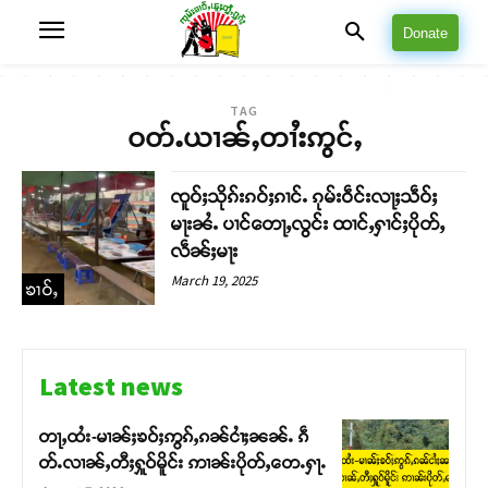
Donate
TAG
ဝတ်ႉယၢၼ်ႇတၢႆးဢွင်ႇ
ၸူဝ်ႈသိုၵ်းၵဝ်ႈၵၢင်ႉ ၵုမ်းဝဵင်းလႃႈသဵဝ်ႈ
မႃးၼႆႉ ပၢင်တေႃႇလွင်း ထၢင်ႇႁၢင်ႈပိုတ်ႇ
လဵၼ်ႈမႃး
March 19, 2025
ၶၢဝ်ႇ
Latest news
တႃႇထႆး-မၢၼ်ႈၶဝ်ႈဢွၵ်ႇၵၼ်ငၢႆႈၼၼ်ႉ ၵဵ
တ်ႉလၢၼ်ႇတီႈႁူဝ်မိူင်း ဢၢၼ်းပိုတ်ႇတေႉႁႃႉ