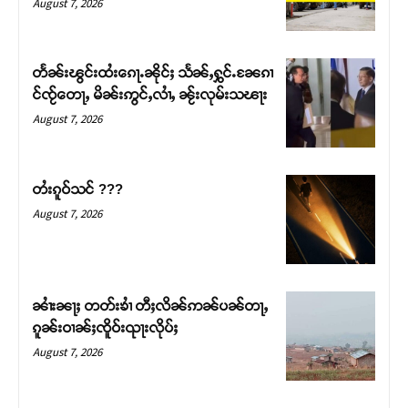
August 7, 2026
တႅၼ်းၽွင်းထႆးၵေႃႉၼိုင်ႈ သႅၼ်ႇႁွင်ႉၼႄၵၢ
င်ၸႂ်တေႃႇ မိၼ်းဢွင်ႇလၢႆႇ ၼႂ်းလုမ်းသၽႃး
August 7, 2026
တႆးၵူဝ်သင် ???
August 7, 2026
Support SHAN
တႃႇႁႂ်ႈသဵင်ၵၢင်ၸႂ်ၵူၼ်းမိူင်း ၵူႈတီႈၵူႈလႅၼ်ပေႃးတေၸွ
ၼၢႆးၼႃႈ တတ်းၶၢႆ တီႈလိၼ်ဢၼ်ပၼ်တႃႇ
တ်ႇ တူဝ်ႈလုမ်ႈၾႃႉၼၼ်ႉ ၶဝ်ႈႁူမ်ႈၵမ်ႉထႅမ် ၸုမ်းၶၢ
ၵူၼ်းဝၢၼ်ႈၸိူဝ်းၺႃးလိုပ်ႈ
ဝ်ႇၽူႈတွႆႇႁွၵ်ႈ လႆႈယူႇၶႃႈဢေႃႈ။
August 7, 2026
Donate Now