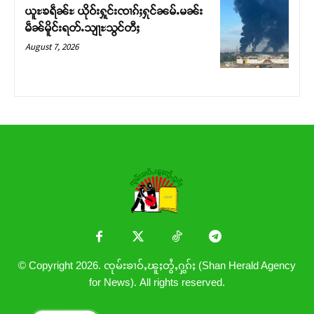
ယူႊၶရဵၼ်ႊ ယိုဝ်းႁူင်းၸၢၵ်ႈႁုင်ၼမ်ႉမၼ်း
မဵၼ်မိူင်းရတ်ႉသျႃႊသွင်တီႈ
August 7, 2026
© Copyright 2026. ၸုမ်းၶၢဝ်ႇၽူႈတွႆႇႁွၵ်ႈ (Shan Herald Agency
for News). All rights reserved.