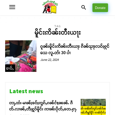
Donate
TAG
မိူင်းဢိၼ်းတီးယႃး
ၵူၼ်းမိူင်းဢိၼ်းတီးယႃး ၵိၼ်ၺႃးလဝ်ႈႁုင်
သေ လူႉတၢႆ 30 ပၢႆ
June 22, 2024
ၶၢဝ်ႇ
Latest news
တႃႇထႆး-မၢၼ်ႈၶဝ်ႈဢွၵ်ႇၵၼ်ငၢႆႈၼၼ်ႉ ၵဵ
တ်ႉလၢၼ်ႇတီႈႁူဝ်မိူင်း ဢၢၼ်းပိုတ်ႇတေႉႁႃႉ