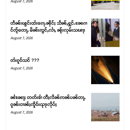
August 7, 2026
တႅၼ်းၽွင်းထႆးၵေႃႉၼိုင်ႈ သႅၼ်ႇႁွင်ႉၼႄၵၢ
င်ၸႂ်တေႃႇ မိၼ်းဢွင်ႇလၢႆႇ ၼႂ်းလုမ်းသၽႃး
August 7, 2026
တႆးၵူဝ်သင် ???
August 7, 2026
Support SHAN
တႃႇႁႂ်ႈသဵင်ၵၢင်ၸႂ်ၵူၼ်းမိူင်း ၵူႈတီႈၵူႈလႅၼ်ပေႃးတေၸွ
ၼၢႆးၼႃႈ တတ်းၶၢႆ တီႈလိၼ်ဢၼ်ပၼ်တႃႇ
တ်ႇ တူဝ်ႈလုမ်ႈၾႃႉၼၼ်ႉ ၶဝ်ႈႁူမ်ႈၵမ်ႉထႅမ် ၸုမ်းၶၢ
ၵူၼ်းဝၢၼ်ႈၸိူဝ်းၺႃးလိုပ်ႈ
ဝ်ႇၽူႈတွႆႇႁွၵ်ႈ လႆႈယူႇၶႃႈဢေႃႈ။
August 7, 2026
Donate Now