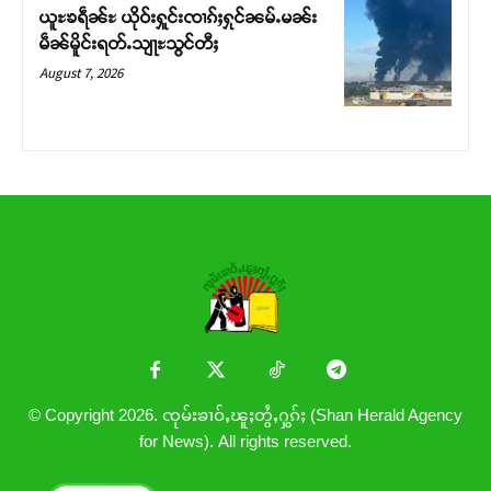
ယူႊၶရဵၼ်ႊ ယိုဝ်းႁူင်းၸၢၵ်ႈႁုင်ၼမ်ႉမၼ်း
မဵၼ်မိူင်းရတ်ႉသျႃႊသွင်တီႈ
August 7, 2026
© Copyright 2026. ၸုမ်းၶၢဝ်ႇၽူႈတွႆႇႁွၵ်ႈ (Shan Herald Agency
for News). All rights reserved.