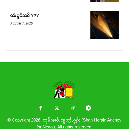
တႆးၵူဝ်သင် ???
August 7, 2026
© Copyright 2026. ၸုမ်းၶၢဝ်ႇၽူႈတွႆႇႁွၵ်ႈ (Shan Herald Agency
for News). All rights reserved.