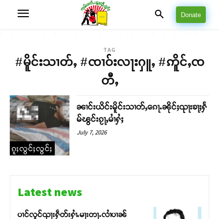
Donate
TAG
#မိူင်းသၢတ်ႇ #ၸၢဝ်းလႃးႁူႇ #ဢိူင်ႇၸ
တီႇ
ၼၢင်းယိင်းမိူင်းသၢတ်ႇၵေႃႉၼိုင်ႈၺႃးၶႃႈႁႅ
မ်ၽွင်းၵႂႃႇမၢႆႁႆႈ
July 7, 2026
ၵူႈလွင်ႈလွင်ႈ
Latest news
ပၢင်လူင်ၺႃးႁဵတ်းႁၢႆႉမႃးတႃႉလၢႆပၢၼ် ​​