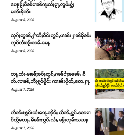
ပေႃးၶႂ်ႈပဵၼ်ၵၢၼ်ၵႃႈလႆႈၵႂႃႇၸွမ်းႁွႆႈ
မၼ်းၶိုၼ်း
August 8, 2026
လုၵ်ႈဢွၼ်ႇႁၢႆတီႈဝဵင်းဢွင်ႇပၢၼ်း ႁၼ်ၶိုၼ်း
တူဝ်တၢႆၼႂ်းၼမ်ႉမေႃႇ
August 8, 2026
တႃႇထႆး-မၢၼ်ႈၶဝ်ႈဢွၵ်ႇၵၼ်ငၢႆႈၼၼ်ႉ ၵဵ
တ်ႉလၢၼ်ႇတီႈႁူဝ်မိူင်း ဢၢၼ်းပိုတ်ႇတေႉႁႃႉ
Support SHAN
August 7, 2026
တႃႇႁႂ်ႈသဵင်ၵၢင်ၸႂ်ၵူၼ်းမိူင်း ၵူႈတီႈၵူႈလႅၼ်ပေႃးတေၸွ
တ်ႇ တူဝ်ႈလုမ်ႈၾႃႉၼၼ်ႉ ၶဝ်ႈႁူမ်ႈၵမ်ႉထႅမ် ၸုမ်းၶၢ
တႅၼ်းၽွင်းထႆးၵေႃႉၼိုင်ႈ သႅၼ်ႇႁွင်ႉၼႄၵၢ
ဝ်ႇၽူႈတွႆႇႁွၵ်ႈ လႆႈယူႇၶႃႈဢေႃႈ။
င်ၸႂ်တေႃႇ မိၼ်းဢွင်ႇလၢႆႇ ၼႂ်းလုမ်းသၽႃး
August 7, 2026
Donate Now