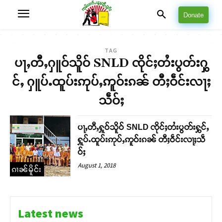
Donate
TAG
ပႃႇတီႇႁူဝ်သိူဝ် SNLD ၸိုင်ႈတႆးပွတ်းႁွ
င်ႇ ႁူပ်ႉထူပ်းဢုပ်ႇဢူဝ်းၵၼ် တီႈဝဵင်းလႃႈ
သဵဝ်ႈ
ပႃႇတီႇႁူဝ်သိူဝ် SNLD ၸိုင်ႈတႆးပွတ်းႁွင်ႇ
ႁူပ်ႉထူပ်းဢုပ်ႇဢူဝ်းၵၼ် တီႈဝဵင်းလႃႈသဵ
ဝ်ႈ
August 1, 2018
ၵၢၼ်မိူင်း
Latest news