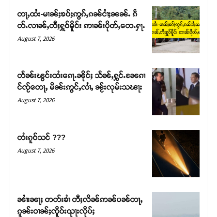
တႃႇထႆး-မၢၼ်ႈၶဝ်ႈဢွၵ်ႇၵၼ်ငၢႆႈၼၼ်ႉ ၵဵ
တ်ႉလၢၼ်ႇတီႈႁူဝ်မိူင်း ဢၢၼ်းပိုတ်ႇတေႉႁႃႉ
August 7, 2026
တႅၼ်းၽွင်းထႆးၵေႃႉၼိုင်ႈ သႅၼ်ႇႁွင်ႉၼႄၵၢ
င်ၸႂ်တေႃႇ မိၼ်းဢွင်ႇလၢႆႇ ၼႂ်းလုမ်းသၽႃး
August 7, 2026
တႆးၵူဝ်သင် ???
Support SHAN
August 7, 2026
တႃႇႁႂ်ႈသဵင်ၵၢင်ၸႂ်ၵူၼ်းမိူင်း ၵူႈတီႈၵူႈလႅၼ်ပေႃးတေၸွ
တ်ႇ တူဝ်ႈလုမ်ႈၾႃႉၼၼ်ႉ ၶဝ်ႈႁူမ်ႈၵမ်ႉထႅမ် ၸုမ်းၶၢ
ဝ်ႇၽူႈတွႆႇႁွၵ်ႈ လႆႈယူႇၶႃႈဢေႃႈ။
ၼၢႆးၼႃႈ တတ်းၶၢႆ တီႈလိၼ်ဢၼ်ပၼ်တႃႇ
ၵူၼ်းဝၢၼ်ႈၸိူဝ်းၺႃးလိုပ်ႈ