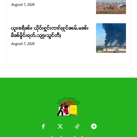
Donate Now
August 7, 2026
ယူႊၶရဵၼ်ႊ ယိုဝ်းႁူင်းၸၢၵ်ႈႁုင်ၼမ်ႉမၼ်း
မဵၼ်မိူင်းရတ်ႉသျႃႊသွင်တီႈ
August 7, 2026