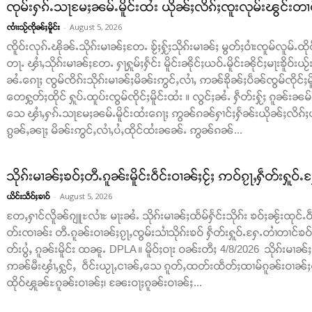
ၸုမ်းႁၵ်ႉသႃမႄႈၼမ်ႉမိူင်းထႆး ယိုၼ်ႈလိၵ်ႈၸူးလုမ်းၽွင်းတ
-
August 5, 2026
ၸၢႆးသႂ်ၸိုၼ်ႈမိူင်း
ၸိူဝ်းလုၵ်ႉၽိုၼ်ႉသိုၵ်းမၢၼ်ႈတႄႉ ၶႂ်ႈႁႂ်ႈသိုၵ်းမၢၼ်ႈ မွတ်ႈဝၢႆးၸူမ်လူမ်
တႃႉ ၾၢႆႇသိုၵ်းမၢၼ်ႈတႄႉ ႁႃႁူမ်ႈႁႅင်း မိူင်းၼိုင်ႈယဝ်ႉမိူင်းၼိုင်ႈမႃးၶိူဝ
ၼႆႉၵေႃႈ ၸွမ်ၸိၵ်းသိုၵ်းမၢၼ်ႈမိၼ်းဢွင်ႇလၢႆႇ ဢၼ်ၶိုၼ်ႈပဵၼ်ၸွမ်ၸိုင်ႈမိူ
တေႁွတ်ႈထိုင် ႁူပ်ႉထူပ်းၸွမ်ၸိုင်ႈမိူင်းထႆး ။ လွင်ႈၼႆႉ ႁဵတ်းႁႂ်ႈ ၵူၼ်း
သေ ၾၢႆႇႁၵ်ႉသႃမႄႈၼမ်ႉမိူင်းထႆးၵေႃႈ ဢွၼ်ၵၼ်ႁၢင်ႈႁႅၼ်းယိုၼ်ႈလိၵ်ႈပၼ
ၵွၼ်ႇၼႃႈ မိၼ်းဢွင်ႇလၢႆႇပႆႇထိုင်ထႆးၼၼ်ႉ ဢွၼ်ၵၼ်...
သိုၵ်းမၢၼ်ႈၶဝ်ႈတီႉၵူၼ်းမိူင်းဝဵင်းဝၢၼ်ႈငႂ်ႈ ဢဝ်ၵႂႃႇႁဵတ်းႁူဝ
-
August 5, 2026
ယိင်းသဵဝ်ႈၶၢဝ်
တႄႇႁၢင်လိူၼ်ၵျူႊလၢႆႊ မႃးၼႆႉ သိုၵ်းမၢၼ်ႈထႅမ်ႁႅင်းသိုၵ်း ၶဝ်ႈၼႂ်းထုင်ႉဝဵ
တ်းၸၢၼ်း တီႉၵူၼ်းဝၢၼ်ႈၵႂႃႇၸွမ်းသၢႆသိုၵ်းၶဝ် ႁဵတ်းႁူဝ်ႉႁႄႉတၢႆတၢင်ၶဝ
တ်းပွႆႇ ၵူၼ်းမိူင်း ထၼူႉ DPLA ။ မိူဝ်ႈဝႃး ဝၼ်းတီႈ 4/8/2026 သိုၵ်းမၢၼ်
ဢၼ်မီးၾၢႆႇႁွင်ႇ ဝဵင်းယႂႃႇငၢၼ်ႇသေ ၵူတ်ႇထတ်းထဵတ်ႈထၢမ်ၵူၼ်းဝၢၼ်ႈတႂ်ႈတ
ထိုဝ်ၾူၼ်ႊၵူၼ်းဝၢၼ်ႈ၊ ၼႄးဝႃႈၵူၼ်းဝၢၼ်ႈ...