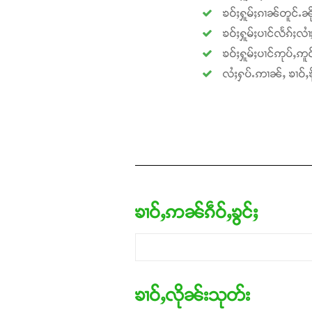
ၶဝ်ႈႁူမ်ႈၵၢၼ်တူင်ႉၼို
ၶဝ်ႈႁူမ်ႈပၢင်လႅၵ်ႈလၢ
ၶဝ်ႈႁူမ်ႈပၢင်ဢုပ်ႇဢူဝ
လႆႈႁပ်ႉဢၢၼ်ႇ ၶၢဝ်ႇၶို
ၶၢဝ်ႇဢၼ်ၵဵဝ်ႇၶွင်ႈ
ၶၢဝ်ႇလိုၼ်းသုတ်း