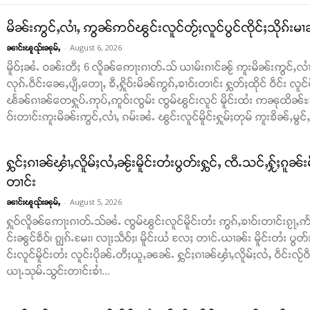
မိၼ်းဢွင်ႇလၢႆႇ ဢွၼ်ဢဝ်ၽွင်းလူင်တႂ်ႈလူင်ပွင်ၸိုင်ႈသိုၵ်းမၢ
-
August 6, 2026
ၼၢင်းၽူၺ်းၼုမ်ႇ
မိူဝ်ႈၼႆႉ ဝၼ်းတီႈ 6 လိူၼ်ဢေႃးၵၢတ်ႉသ် ယၢမ်းၵၢင်ၼႂ် ဢူးမိၼ်းဢွင်ႇလၢႆႇ ၸွမ
လုၵ်ႉဝဵင်းၼေႇပျီႇတေႃႇ ၶီႇႁိူဝ်းမိၼ်ဢွၵ်ႇၶၢဝ်းတၢင်း ႁွတ်ႈထိုင် ဝဵင်း လူင်မိူင်
ၽႅၼ်ၵၢၼ်တေႁူပ်ႉဢုပ်ႇဢူဝ်းၸွမ်း ၸွမ်ၽွင်းလူင် မိူင်းထႆး ဢၼုထိၼ်
ဝ်းတၢင်းဢူးမိၼ်းဢွင်ႇလၢႆႇ ၵမ်းၼႆႉ ၽွင်းလူင်မိူင်းႁူမ်ႈတုမ် ဢူးၶိၼ်ႇမွင်ႇ
ႁွင်ႈၵၢၼ်ၾၢႆႇလိူမ်ႈလႆႇၼႂ်းမိူင်းတႆးပွတ်းႁွင်ႇ ၸီႉသင်ႇႁႂ်ႈၵူၼ်း
တၢင်း
-
August 5, 2026
ၼၢင်းၽူၺ်းၼုမ်ႇ
ႁူဝ်လိူၼ်ဢေႃးၵၢတ်ႉသ်ၼႆႉ ၸွမ်ၽွင်းလူင်မိူင်းတႆး ဢွၵ်ႇၶၢဝ်းတၢင်းၵႂႃႇဢႅ
င်းၼွင်ၶဵဝ်၊ ၵျွၵ်ႉမႄး၊ လႃႈသဵဝ်ႈ၊ မိူင်းယႆ လႄႈ တၢင်ႉယၢၼ်း မိူင်းတႆး ပွ
င်းလူင်မိူင်းတႆး လူင်းပိုၼ်ႉတီႈယူႇၼၼ်ႉ ႁွင်ႈၵၢၼ်ၾၢႆႇလိူမ်ႈလႆႇ ဝဵင်းလႂ်ဝ
ယႃႉသုမ်ႉသွင်းတၢင်းၶၢႆ...