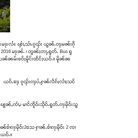
မႃႊလႆႊ ၾၢႆႇသၢႆႉၵူၺ်း ယွၼ်ႉဝႃႈမၼ်းၵို
2016 မႃးၼႆႉ ၊ တွၼ်ႈတႃႇရူတ်ႉ Bus ရူ
်ၼမ်းၶဝ်ႈမိူင်းထႅင်ႈယဝ်ႉ။ မိူၼ်ၼ
ၼႃႇ ယဝ်ႉၶႃႈ ၵူၺ်းၵႃႈပႆႇႁၼ်လႅၵ်ႈလၢႆႈသင်
ၼ်ႇၸၢႆႇ၊ မၢင်ၸိူဝ်းသိုဝ်ႉရူတ်ႉၵႃးမိုဝ်းသွ
ၶၢႆၵႃးမိုဝ်း2သေ ႁၢၼ်ႉၶၢႆၵႃးမိုဝ်း 2 ၸၢ
ၼႆယဝ်ႉ။