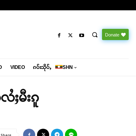
Donate
O
VIDEO
ၵပ်းသိုပ်ႇ
SHN
ႆႈမီးၵူ
Share