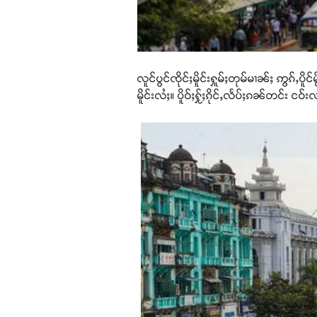
လူင်ပွင်ၸိုင်ႈမိူင်းႁူမ်ႈတုမ်မၢၼ်ႈ ဢွၵ်ႇ
မိူင်းလႆႈ။ ပိူဝ်ႈႁႂ်ႈၵိုင်ႇလႅပ်ႈၵၼ်တင်း ငဝ