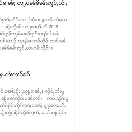
ၢင်မၢၼ်ႈ တႃႇပၼ်မိၼ်းဢွင်ႇလၢႆႇ
ႉထိုင်ႁၢၵ်ႈထိုင်တေႃဝႆးဝႆးၼႃႈယဝ်ႉၼႆသေ
်းယႂ်း ။ ၼႂ်းလိူၼ်ဢေႃႊၵတ်ႉသ် 2026
င်းႁူမ်ႈတုမ်မၢၼ်ႈႁင်းၵူၺ်းဝႆႉၼႆႉ
ၼမ်ပၵ်းတႃပႂ်ႉတူၺ်း။ ဢဝ်တိုဝ်ႉတၢင်းၼႆႉ
်မိၼ်းဢွင်ႇလၢႆႇၵမ်းသိုဝ်ႈ ။
်ႉႁႄႉတၢႆတၢင်ၶဝ်
င်းဝၢၼ်ႈငႂ်ႈ (ယႂႃႇငၢၼ်ႇ) ၸိုင်ႈတႆးပွ
် ၼႂ်းပၢင်တိုၵ်းၵၼ်တင်း တပ်ႉသိုၵ်းပူ
ႈထႅမ်ႁႅင်းသိုၵ်းၶဝ်ႈဝၢၼ်ႈ မျႃႉၸေႇတီႇ
ႂ်ႈၼိူဝ်ၼိူဝ်၊ ၵူတ်ႇထတ်းပႃး မိုဝ်း