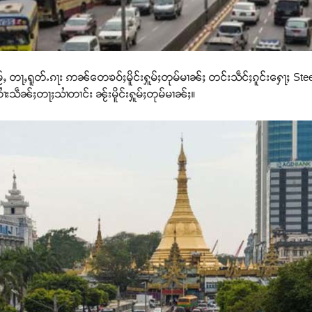
ပိူင်မႂ်ႇ တႃႇရူတ်ႉၵႃး ဢၼ်တေၶဝ်ႈမိူင်းႁူမ်ႈတုမ်မၢၼ်ႈ တင်းသဵင်ႈၵူင်းႁေႃႈ S
်းလၢႆးသဵၼ်ႈတႃႈသၢႆတၢင်း ၼႂ်းမိူင်းႁူမ်ႈတုမ်မၢၼ်ႈ။