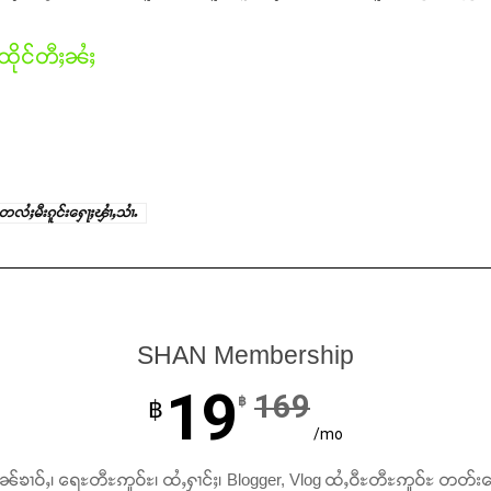
ိုင်တီႈၼႆႈ
လႆႈမီးၵူင်းႁေႃႈၾၢႆႇသၢႆႉ
SHAN Membership
19
169
฿
฿
/mo
ၢၼ်ၶၢဝ်ႇ၊ ရေႊတီႊဢူဝ်ႊ၊ ထႆႇႁၢင်ႈ၊ Blogger, Vlog ထႆႇဝီႊတီႊဢူဝ်ႊ တတ်း