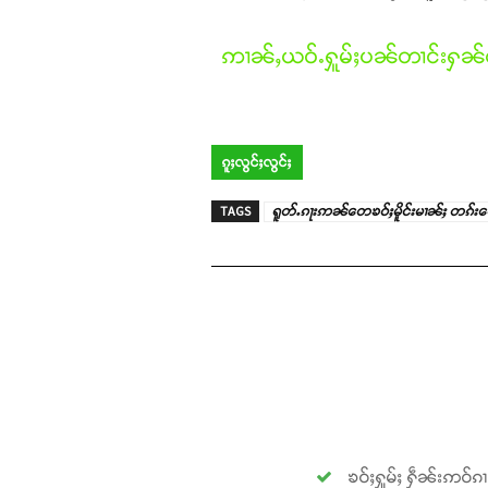
ဢၢၼ်ႇယဝ်ႉႁူမ်ႈပၼ်တၢင်းႁၼ်ထ
ၵူႈလွင်ႈလွင်ႈ
TAGS
ရူတ်ႉၵႃးဢၼ်တေၶဝ်ႈမိူင်းမၢၼ်ႈ တၵ်းတေ
ၶဝ်ႈႁူမ်ႈ ႁဵၼ်းဢဝ်ၵ