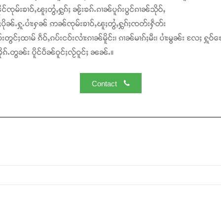
င်ၸုမ်းၶၢဝ်ႇၽူႈတွႆႇႁွၵ်ႈ ၼႂ်းၶၵ်ႉၵၢၼ်ပူၵ်းပွင်ၵၢၼ်သိုဝ်ႇ
ႆႈပိုၼ်ႉႁူႉပၢႆးႁၼ် ဢၼ်ၸုမ်းၶၢဝ်ႇၽူႈတွႆႇႁွၵ်ႈၸတ်းႁဵတ်း
်းတွင်ႈထၢမ် ၵဵဝ်ႇၵပ်းငဝ်းလၢႆးၵၢၼ်မိူင်း၊ ၵၢၼ်မၢၵ်ႈမီး၊ ပၢႆးမွၼ်း လႄႈ ႁူဝ်ၶေ
ၵ်ႉတွၼ်း ပိူင်ပဵၼ်ဝူင်ႈလႂ်ဝူင်ႈ ၼၼ်ႉ။
Contact