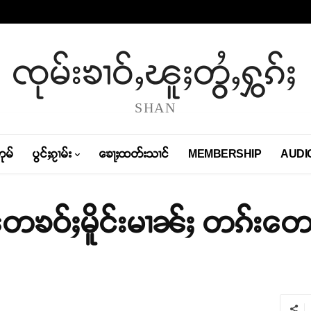
ၸုမ်းၶၢဝ်ႇၽူႈတွႆႇႁွၵ်ႈ
SHAN
တုမ်
ပွင်ႈၵႂၢမ်း
ၶေႃႈထတ်းသၢင်
MEMBERSHIP
AUDI
ၶဝ်ႈမိူင်းမၢၼ်ႈ တၵ်းတေလ