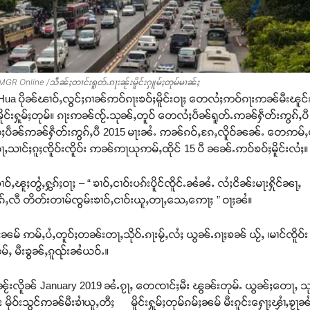
GR Online /သဵၼ်ႈတၢင်းရူတ်ႉၵႃးၼႂ်းမိူင်းႁူမ်ႈတုမ်မၢၼ်ႈ
 Hua ပိုၼ်ၽၢဝ်ႇလွင်ႈၵၢၼ်ဢဝ်ၵႃးၶဝ်ႈမိူင်းဝႃႈ တေလႆႈဢဝ်ၵႃးဢၼ်မီးၽူင်ႊ
ိူင်းႁူမ်ႈတုမ်။ ၵႃးဢၼ်ၸႂ်ႉသုၼ်ႇတူဝ် တေလႆႈပဵၼ်ရူတ်ႉဢၼ်ႁဵတ်းဢွၵ်ႇပီ 
ႈပဵၼ်ဢၼ်ႁဵတ်းဢွၵ်ႇပီ 2015 မႃးၼႆႉ ဢၼ်ၵဝ်ႇၵႄႇလိူဝ်ၼၼ်ႉ တေဢမ်ႇပၼ
ေႃႇသၢင်ႈၵူႈၸိူဝ်းၸိူဝ်း ဢၼ်ဢႃယုဢမ်ႇထိုင် 15 ပီ ၼၼ်ႉဢဝ်ၶဝ်ႈမိူင်းလႆႈ။
ဝ်ႇၽူႈတွႆႇႁွၵ်ႈဝႃႈ – “ ၶၢဝ်ႇငၢဝ်းပၵ်းပိူင်ၸိူင်ႉၼႆၼႆႉ လႆႈငိၼ်းမႃးႁိုင်
ႈထုၵ်ႇလီ တိတ်းတၢမ်ၸွမ်းၶၢဝ်ႇငၢဝ်းယူႇတႃႇသေႇဢေႃႈ ” ဝႃႈၼႆ။
ႈၼမ် ဢမ်ႇပႆႇတူဝ်ႈတၼ်းတႃႇသိုဝ်ႉၵႃးမႂ်ႇလႆႈ ယွၼ်ႉၵႃႈၶၼ် ယႂ်ႇ ၊မၢင်ၸိူဝ်း ၽွ
မ်ႇ မီးၶွၼ်ႇၵူၺ်းၼႆယဝ်ႉ။
ႇၼႂ်းလိူၼ် January 2019 ၼႆႉၵႂႃႇ တေၸၢင်ႈမီး ၽွၼ်းတုမ်ႉ ယွၼ်ႈတေႃႇ သုၼ်
ၵႃး မိုဝ်းသွင်ဢၼ်မီးၶၢႆယူႇတီႈ မိူင်းႁူမ်ႈတုမ်ၵမ်ႈၼမ် မီးၵူင်းႁေႃႈၾၢႆႇၶႂႃ