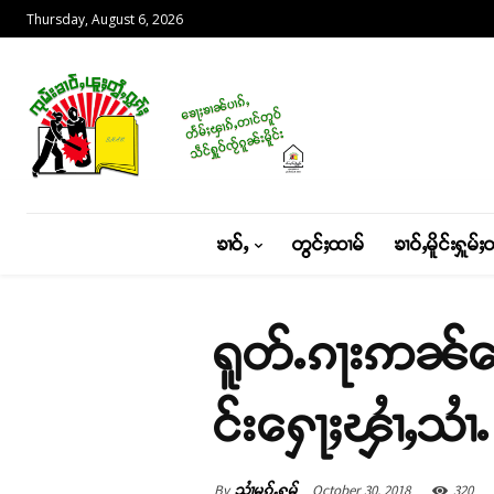
Thursday, August 6, 2026
ၶၢဝ်ႇ
တွင်ႈထၢမ်
ၶၢဝ်ႇမိူင်းႁူမ်ႈ
ရူတ်ႉၵႃးဢၼ်တေ
င်းႁေႃႈၾၢႆႇသၢႆႉ
By
October 30, 2018
320
သၢႆမွၵ်ႇႁွမ်