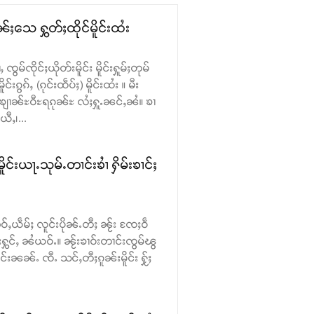
ၼ်ႈသေ ႁွတ်ႈထိုင်မိူင်းထႆး
်ၸိုင်ႈယိုတ်းမိူင်း မိူင်းႁူမ်ႈတုမ်
းၵွၵ်ႇ (ၵုင်းထဵပ်ႈ) မိူင်းထႆး ။ မီး
ႊၶျၢၼ်ႊဝီႊရၵုၼ်ႊ လႆႈႁူႉၼင်ႇၼႆ။ ၶၢ
ယီႇ၊...
မိူင်းယႃႉသုမ်ႉတၢင်းၶၢႆ ႁိမ်းၶၢင်ႈ
ဝ်ႇယဵမ်ႈ လူင်းပိုၼ်ႉတီႈ ၼႂ်း ၸႄႈဝဵ
တ်းႁွင်ႇ ၼႆယဝ်ႉ။ ၼႂ်းၶၢဝ်းတၢင်းၸွမ်ၽွ
ဵင်းၼၼ်ႉ ၸီႉ သင်ႇတီႈၵူၼ်းမိူင်း ႁႂ်ႈ