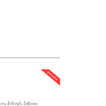
promotion
တေႃႇ ႁဵတ်းဢွၵ်ႇ ပိုၼ်ၽႄႈ