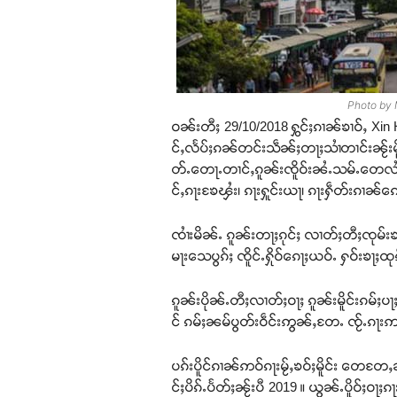
Photo by M
ဝၼ်းတီႈ 29/10/2018 ႁွင်ႈၵၢၼ်ၶၢဝ်ႇ Xin
င်ႇလႅပ်ႈၵၼ်တင်းသဵၼ်ႈတႃႈသၢႆတၢင်းၼႂ်းမ
တ်ႉတေႃႉတၢင်ႇၵူၼ်းၸိူဝ်းၼႆႉသမ်ႉတေလႆ
င်ႇၵႃးၶႄၾႆး၊ ၵႃးႁူင်းယႃ၊ ၵႃးႁဵတ်းၵၢၼ်ၵ
ၸၢႆးမိၼ်ႉ ၵူၼ်းတႃႈၵုင်ႈ လၢတ်ႈတီႈၸုမ်းၶၢ
မႃးသေပွၵ်ႈ ၸိူင်ႉႁိုဝ်ၵေႃႈယဝ်ႉ ႁဝ်းၶႃ
ၵူၼ်းပိုၼ်ႉတီႈလၢတ်ႈဝႃႈ ၵူၼ်းမိူင်းၵမ်ႈပႃ
င် ၵမ်ႈၼမ်ပွတ်းဝဵင်းဢွၼ်ႇတႄႉ ၸႂ်ႉၵႃးဢ
ပၵ်းပိူင်ၵၢၼ်ဢဝ်ၵႃးမႂ်ႇၶဝ်ႈမိူင်း တေတႄ
င်ႈပိၵ်ႉပႅတ်ႈၼႂ်းပီ 2019 ။ ယွၼ်ႉပိူဝ်ႈဝႃႈ