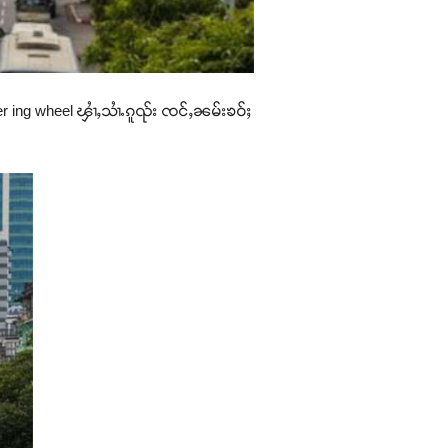
teer ing wheel ၾၢႆႇသၢႆႉၵူၺ်း ၸင်ႇၼမ်းၶဝ်ႈ