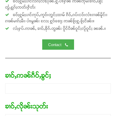
Donate Now
ၶဝ်ႈႁူမ်ႈပၢင်လႅၵ်ႈလၢႆႈပိုၼ်ႉႁူႉပၢႆးႁၼ် ဢၼ်ၸုမ်းၶၢဝ်ႇၽူႈ
တွႆႇႁွၵ်ႈၸတ်းႁဵတ်း
ၶဝ်ႈႁူမ်ႈပၢင်ဢုပ်ႇဢူဝ်းတွင်ႈထၢမ် ၵဵဝ်ႇၵပ်းငဝ်းလၢႆးၵၢၼ်မိူင်း၊
ၵၢၼ်မၢၵ်ႈမီး၊ ပၢႆးမွၼ်း လႄႈ ႁူဝ်ၶေႃႈ ဢၼ်ၶႂ်ႈႁူႉၶႂ်ႈငိၼ်း။
လႆႈႁပ်ႉဢၢၼ်ႇ ၶၢဝ်ႇၶိုၵ်ႉတွၼ်း ပိူင်ပဵၼ်ဝူင်ႈလႂ်ဝူင်ႈ ၼၼ်ႉ။
Contact
ၶၢဝ်ႇဢၼ်ၵဵဝ်ႇၶွင်ႈ
ၶၢဝ်ႇလိုၼ်းသုတ်း