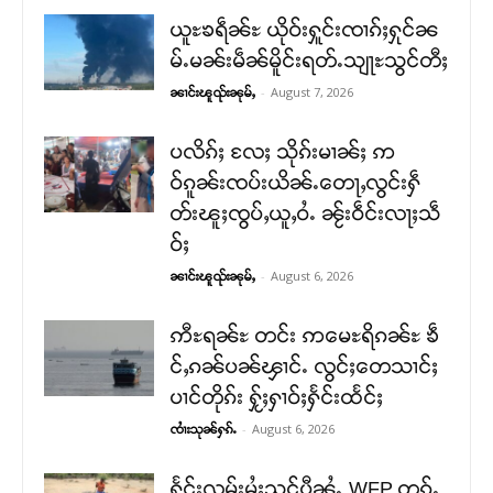
ယူႊၶရဵၼ်ႊ ယိုဝ်းႁူင်းၸၢၵ်ႈႁုင်ၼ
မ်ႉမၼ်းမဵၼ်မိူင်းရတ်ႉသျႃႊသွင်တီႈ
-
August 7, 2026
ၼၢင်းၽူၺ်းၼုမ်ႇ
ပလိၵ်ႈ လႄႈ သိုၵ်းမၢၼ်ႈ ဢ
ဝ်ၵူၼ်းၸပ်းယိၼ်ႉတေႃႇလွင်းႁဵ
တ်းၽူႈၸွပ်ႇယူႇဝႆႉ ၼႂ်းဝဵင်းလႃႈသဵ
ဝ်ႈ
-
August 6, 2026
ၼၢင်းၽူၺ်းၼုမ်ႇ
ဢီႊရၼ်ႊ တင်း ဢမေႊရိၵၼ်ႊ ၶဵ
င်ႇၵၼ်ပၼ်ၾၢင်ႉ လွင်ႈတေသၢင်ႈ
ပၢင်တိုၵ်း ႁႂ်ႈႁၢဝ်ႈႁႅင်းထႅင်ႈ
-
August 6, 2026
ၸၢႆးသုၼ်ႁၵ်ႉ
ႁႅင်းလူမ်းမႆႈသုင်ပီၼႆႉ WFP တၵ်ႉ