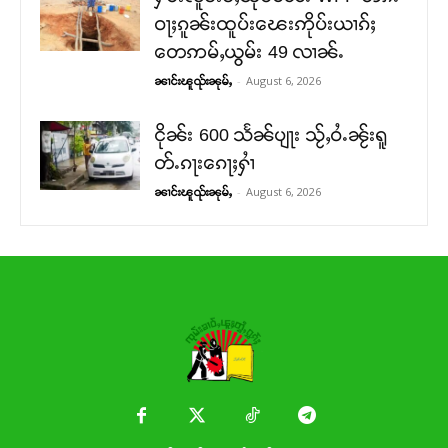
ဝႃႈၵူၼ်းထူပ်းၽေးဢိုပ်းယၢၵ်ႈ
တေဢမ်ႇယွမ်း 49 လၢၼ်ႉ
-
August 6, 2026
ၼၢင်းၽူၺ်းၼုမ်ႇ
ငိုၼ်း 600 သႅၼ်ပျႃး သႂ်ႇဝႆႉၼႂ်းရူ
တ်ႉၵႃးၵေႃႈႁၢႆ
-
August 6, 2026
ၼၢင်းၽူၺ်းၼုမ်ႇ