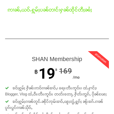
ဢၢၼ်ႇယဝ်ႉႁူမ်ႈပၼ်တၢင်းႁၼ်ထိုင်တီႈၼႆႈ
promotion
SHAN Membership
19
169
฿
฿
Support SHAN
/mo
တႃႇႁႂ်ႈသဵင်ၵၢင်ၸႂ်ၵူၼ်းမိူင်း ၵူႈတီႈၵူႈလႅၼ်ပေႃးတေၸွ
ၶဝ်ႈႁူမ်ႈ ႁဵၼ်းဢဝ်ၵၢၼ်ၶၢဝ်ႇ၊ ရေႊတီႊဢူဝ်ႊ၊ ထႆႇႁၢင်ႈ၊
တ်ႇ တူဝ်ႈလုမ်ႈၾႃႉၼၼ်ႉ ၶဝ်ႈႁူမ်ႈၵမ်ႉထႅမ် ၸုမ်းၶၢ
Blogger, Vlog ထႆႇဝီႊတီႊဢူဝ်ႊ တတ်းတေႃႇ ႁဵတ်းဢွၵ်ႇ ပိုၼ်ၽႄႈ
ဝ်ႇၽူႈတွႆႇႁွၵ်ႈ လႆႈယူႇၶႃႈဢေႃႈ။
ၶဝ်ႈႁူမ်ႈၵၢၼ်တူင်ႉၼိုင်ၸုမ်းၶၢဝ်ႇၽူႈတွႆႇႁွၵ်ႈ ၼႂ်းၶၵ်ႉၵၢၼ်
ပူၵ်းပွင်ၵၢၼ်သိုဝ်ႇ