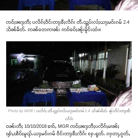
ၸဝ်ႈၼႃႈတီႈ ပလိၵ်ႈဝဵင်းတႃႈၶီႈလဵၵ်း တီႉၺွပ်းလႆႈယႃႈမဝ်းၵမ် 2.4
သႅၼ်မဵတ်ႉ ဢၼ်တေဢၢၼ်း ဢဝ်ၶဝ်ႈၼႂ်းမိူင်းထႆး။
Photo by MGR / ပလိၵ်ႈ တီႉၺွပ်းလႆႈယႃႈမဝ်းၵမ် 2.4 သႅၼ်မဵတ်ႉ ၼႂ်းဝဵင်းတႃႈၶီႈ
လဵၵ်း
ဝၼ်းတီႈ 10/10/2018 ၶၢဝ်ႇ MGR ၸဝ်ႈၼႃႈတီႈပလိၵ်ႈမၢၼ်ႈ
ၾၢႆႇၽဵဝ်ႈမူၺ်ႉယႃႈမဝ်းၵမ် ဝဵင်းတႃႈၶီႈလဵၵ်း ႁႄႉရူတ်ႉ ၵႃးတႃႇၵူတ်ႇ