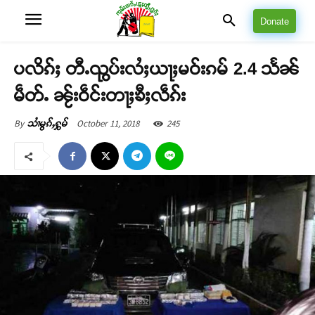
Donate
ပလိၵ်ႈ တီႉၺွပ်းလႆႈယႃႈမဝ်းၵမ် 2.4 သႅၼ်
မဵတ်ႉ ၼႂ်းဝဵင်းတႃႈၶီႈလဵၵ်း
October 11, 2018
245
By
သၢႆမွၵ်ႇႁွမ်