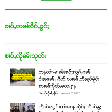
ၶၢဝ်ႇဢၼ်ၵဵဝ်ႇၶွင်ႈ
ၶၢဝ်ႇလိုၼ်းသုတ်း
တႃႇထႆး-မၢၼ်ႈၶဝ်ႈဢွၵ်ႇၵၼ်
ငၢႆႈၼၼ်ႉ ၵဵတ်ႉလၢၼ်ႇတီႈႁူဝ်မိူင်း
ဢၢၼ်းပိုတ်ႇတေႉႁႃႉ
-
August 7, 2026
ၸၢႆးသႂ်ၸိုၼ်ႈမိူင်း
တႅၼ်းၽွင်းထႆးၵေႃႉၼိုင်ႈ သႅၼ်ႇႁွ