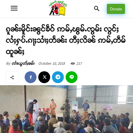
Donate
ၵူၼ်းမိူင်းၼွင်ၶဵဝ် ဢမ်ႇၽွမ်ႉၸွမ်း လွင်ႈ
လႆႈႁပ်ႉၵႃႈသၢႆႈတႅၼ်း တီႈလိၼ် ဢမ်ႇတဵမ်
ထူၼ်ႈ
October 10, 2018
217
By
ၸၢႆးယွတ်ႈၶမ်း