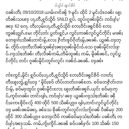
ဝ်သိူဝ် ၼွင်ၶဵဝ်
ဝၼ်းတီႈ 09/10/2018 ယၢမ်းၵၢင်ၼႂ် 9 မူင်း ထိုင် 2 မူင်းဝၢႆးဝၼ်း ၽူႈ
တႅၼ်းသၽႃး ပႃႇတီႇႁူဝ်သိူဝ် SNLD ႁူပ်ႉ ထူပ်းၵူၼ်းမိူင်း ၸဝ်ႈႁႆႈ/
ၼႃး 62 ၵေႃႉ တီႈလုမ်းပႃႇတီႇႁူဝ်သိူဝ် ၸႄႈဝဵင်းၼွင်ၶဵဝ် ၸႄႈ
တွၼ်ႈၵျွၵ်ႉမႄး ၸိုင်ႈတႆး ပွတ်းႁွင်ႇ။ လွင်ႈဢၼ်လူင်ပွင်ၸိုင်ႈ မၢၼ်ႈ
တေၶႂၢၵ်ႈသဵၼ်ႈတၢင်းမႂ်ႇလႄႈ ႁဵတ်းၶူဝ်ၵိုတ်ႈမႂ်ႇၼၼ်ႉ ယွၼ်ႉဝႃႈတု
မ်ႉ တိူဝ်ႉပႃးတီႈလိၼ်သူၼ်ႁႆႈၼႃးၵူၼ်းမိူင်းဝႆႉသေ ၵူၼ်းမိူင်းလႆႈႁ
ပ်ႉၵႃႈသၢႆႈတႅၼ်း တီႈလိၼ်ဢမ်ႇတဵမ်ထူၼ်ႈ ဢမ်ႇ မိူၼ်ၼင်ႇ လူင်ပွ
င်ၸိုင်ႈ တင်း ၵူၼ်းမိူင်းတူၵ်းလူင်း ၵၼ်ဝႆႉၼၼ်ႉ ဝႃႈၼႆ။
ၸၢႆးဢွင်ႇမိူင်း ႁူဝ်ပဝ်ႈပႃႇတီႇႁူဝ်သိူဝ် ၸႄႈဝဵင်းၼွင်ၶဵဝ် လၢတ်ႈ
တီႈၽူႈတွႆႇႁွၵ်ႈဝႃႈ “ မိူဝ်ႈၶဝ် တႅပ်းတတ်းၵၼ်တႄႉ ၶဝ်တေႁဵတ်းတၢ
င်းမႂ်ႇ ၶဝ်မႃးထူပ်း ၵူၼ်းမိူင်းလႄႈ ၽူႈတႅၼ်းၼူၵ်ႉယုင်း ၶဝ်မႃးဢု
ပ်ႇဢူဝ်းၵၼ်။ တၢင်းၾၢႆႇ ၸဝ်ႈႁႆႈ/ ၼႃး ယွၼ်းၵႃႈသၢႆႈတႅၼ်း ၼို
င်ႈဢေႊၶိူဝ်ႊလႂ် 400 ထိုင် 500 သႅၼ်ပျႃး။ ၾၢႆႇတၢင်းလူင်ပွင်ၸိုင်ႈ
ဝႃႈ မၼ်းၼမ်ၼႃႇ ၼႆသေ ၶိုၼ်းတူၵ်းလူင်းလႆႈၸႂ်ၵၼ် ပဵၼ်မႃး 200
ထိုင် 300 သႅၼ်ပျႃး။ တေႃႈလဵဝ် ဢၼ်ၶဝ်မႃးသၢႆႈတႅၼ်း ပၼ်တီႈ ၸ
ဝ်ႈႁႆႈ/ၼႃးသမ်ႉ ဢမ်ႇၸႂ်ႈၸိူင်ႉၼၼ် ၶဝ်ပၼ်ႁဝ်း 100 သႅၼ်၊ 150