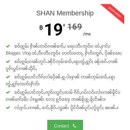
promotion
SHAN Membership
19
169
฿
฿
/mo
ၶဝ်ႈႁူမ်ႈ ႁဵၼ်းဢဝ်ၵၢၼ်ၶၢဝ်ႇ၊ ရေႊတီႊဢူဝ်ႊ၊ ထႆႇႁၢင်ႈ၊
Blogger, Vlog ထႆႇဝီႊတီႊဢူဝ်ႊ တတ်းတေႃႇ ႁဵတ်းဢွၵ်ႇ ပိုၼ်ၽႄႈ
ၶဝ်ႈႁူမ်ႈၵၢၼ်တူင်ႉၼိုင်ၸုမ်းၶၢဝ်ႇၽူႈတွႆႇႁွၵ်ႈ ၼႂ်းၶၵ်ႉၵၢၼ်
ပူၵ်းပွင်ၵၢၼ်သိုဝ်ႇ
ၶဝ်ႈႁူမ်ႈပၢင်လႅၵ်ႈလၢႆႈပိုၼ်ႉႁူႉပၢႆးႁၼ် ဢၼ်ၸုမ်းၶၢဝ်ႇၽူႈ
တွႆႇႁွၵ်ႈၸတ်းႁဵတ်း
ၶဝ်ႈႁူမ်ႈပၢင်ဢုပ်ႇဢူဝ်းတွင်ႈထၢမ် ၵဵဝ်ႇၵပ်းငဝ်းလၢႆးၵၢၼ်မိူင်း၊
ၵၢၼ်မၢၵ်ႈမီး၊ ပၢႆးမွၼ်း လႄႈ ႁူဝ်ၶေႃႈ ဢၼ်ၶႂ်ႈႁူႉၶႂ်ႈငိၼ်း။
လႆႈႁပ်ႉဢၢၼ်ႇ ၶၢဝ်ႇၶိုၵ်ႉတွၼ်း ပိူင်ပဵၼ်ဝူင်ႈလႂ်ဝူင်ႈ ၼၼ်ႉ။
Contact