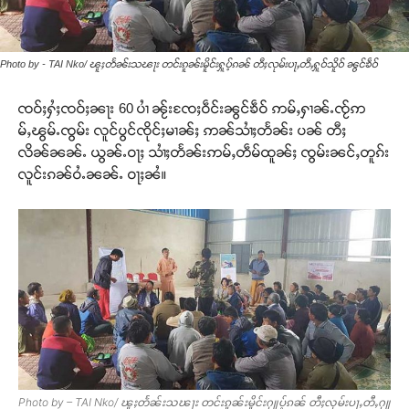
Photo by - TAI Nko/ ၽူႈတႅၼ်းသၽႃး တင်းၵူၼ်းမိူင်းႁူပ့်ၵၼ် တီႈလုမ်းပႃႇတီႇႁူဝ်သိူဝ် ၼွင်ၶဵဝ်
ၸဝ်ႈႁႆႈၸဝ်ႈၼႃး 60 ပၢႆ ၼႂ်းၸႄႈဝဵင်းၼွင်ၶဵဝ် ဢမ်ႇႁၢၼ်ႉၸႂ်ဢ
မ်ႇၽွမ်ႉၸွမ်း လူင်ပွင်ၸိုင်ႈမၢၼ်ႈ ဢၼ်သၢႆႈတႅၼ်း ပၼ် တီႈ
လိၼ်ၼၼ်ႉ ယွၼ်ႉဝႃႈ သၢႆႈတႅၼ်းဢမ်ႇတဵမ်ထူၼ်ႈ ၸွမ်းၼင်ႇတူၵ်း
လူင်းၵၼ်ဝႆႉၼၼ်ႉ ဝႃႈၼႆ။
Photo by – TAI Nko/ ၽူႈတႅၼ်းသၽႃး တင်းၵူၼ်းမိူင်းႁူပ့်ၵၼ် တီႈလုမ်းပႃႇတီႇႁူ