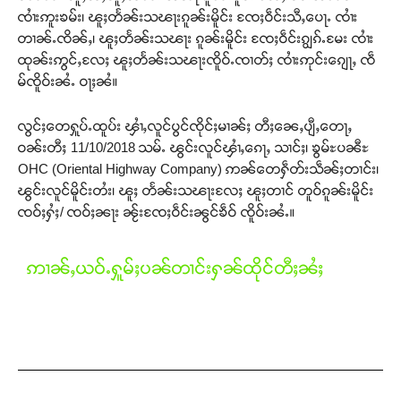
ၸၢႆးဢူးၶမ်း၊ ၽူႈတႅၼ်းသၽႃးၵူၼ်းမိူင်း ၸႄႈဝဵင်းသီႇပေႃႉ ၸၢႆး
တၢၼ်ႉၸိၼ်ႇ၊ ၽူႈတႅၼ်းသၽႃး ၵူၼ်းမိူင်း ၸႄႈဝဵင်းၵျွၵ်ႉမႄး ၸၢႆး
ထုၼ်းဢွင်ႇလႄႈ ၽူႈတႅၼ်းသၽႃးၸိူဝ်ႉၸၢတ်ႈ ၸၢႆးဢုင်းၵျေႃႇ ၸဵ
မ်ၸိူဝ်းၼႆႉ ဝႃႈၼႆ။
လွင်ႈတေႁူပ်ႉထူပ်း ၾၢႆႇလူင်ပွင်ၸိုင်ႈမၢၼ်ႈ တီႈၼေႇပျီႇတေႃႇ
ဝၼ်းတီႈ 11/10/2018 သမ်ႉ ၽွင်းလူင်ၾၢႆႇၵေႃႇ သၢင်ႈ၊ ၶွမ်ႊပၼီႊ
Support SHAN
OHC (Oriental Highway Company) ဢၼ်တေႁဵတ်းသဵၼ်ႈတၢင်း၊
ၽွင်းလူင်မိူင်းတႆး၊ ၽူႈ တႅၼ်းသၽႃးလႄႈ ၽူႈတၢင် တူဝ်ၵူၼ်းမိူင်း
တႃႇႁႂ်ႈသဵင်ၵၢင်ၸႂ်ၵူၼ်းမိူင်း ၵူႈတီႈၵူႈလႅၼ်ပေႃးတေၸွ
ၸဝ်ႈႁႆႈ/ ၸဝ်ႈၼႃး ၼႂ်းၸႄႈဝဵင်းၼွင်ၶဵဝ် ၸိူဝ်းၼႆႉ။
တ်ႇ တူဝ်ႈလုမ်ႈၾႃႉၼၼ်ႉ ၶဝ်ႈႁူမ်ႈၵမ်ႉထႅမ် ၸုမ်းၶၢ
ဝ်ႇၽူႈတွႆႇႁွၵ်ႈ လႆႈယူႇၶႃႈဢေႃႈ။
ဢၢၼ်ႇယဝ်ႉႁူမ်ႈပၼ်တၢင်းႁၼ်ထိုင်တီႈၼႆႈ
Donate Now