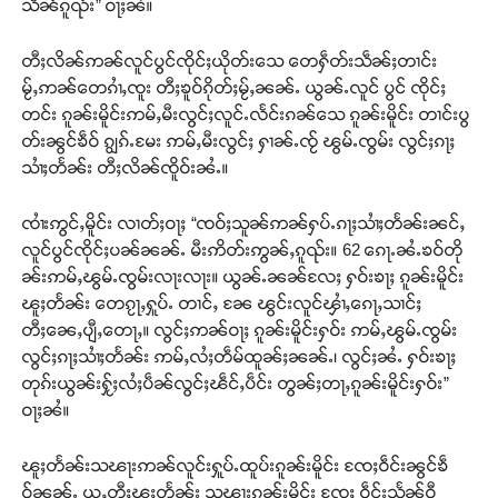
သႅၼ်ၵူၺ်း” ဝႃႈၼႆ။
တီႈလိၼ်ဢၼ်လူင်ပွင်ၸိုင်ႈယိုတ်းသေ တေႁဵတ်းသဵၼ်ႈတၢင်း
မႂ်ႇဢၼ်တေၵၢႆႇၸူး တီႈၶူဝ်ၵိုတ်ႈမႂ်ႇၼၼ်ႉ ယွၼ်ႉလူင် ပွင် ၸိုင်ႈ
တင်း ၵူၼ်းမိူင်းဢမ်ႇမီးလွင်ႈလူင်ႉလႅင်းၵၼ်သေ ၵူၼ်းမိူင်း တၢင်းပွ
တ်းၼွင်ၶဵဝ် ၵျွၵ်ႉမႄး ဢမ်ႇမီးလွင်ႈ ႁၢၼ်ႉၸႂ် ၽွမ်ႉၸွမ်း လွင်ႈၵႃႈ
သၢႆႈတႅၼ်း တီႈလိၼ်ၸိူဝ်းၼႆႉ။
ၸၢႆးဢွင်ႇမိူင်း လၢတ်ႈဝႃႈ “ၸဝ်ႈသူၼ်ဢၼ်ႁပ်ႉၵႃႈသၢႆႈတႅၼ်းၼင်ႇ
လူင်ပွင်ၸိုင်ႈပၼ်ၼၼ်ႉ မီးဢိတ်းဢွၼ်ႇၵူၺ်း။ 62 ၵေႃႉၼႆႉၶဝ်တို
ၼ်းဢမ်ႇၽွမ်ႉၸွမ်းလႃးလႃး။ ယွၼ်ႉၼၼ်လႄႈ ႁဝ်းၶႃႈ ၵူၼ်းမိူင်း
ၽူႈတႅၼ်း တေၵႂႃႇႁူပ်ႉ တၢင်ႇ ၼႄ ၽွင်းလူင်ၾၢႆႇၵေႃႇသၢင်ႈ
တီႈၼေႇပျီႇတေႃႇ။ လွင်ႈဢၼ်ဝႃႈ ၵူၼ်းမိူင်းႁဝ်း ဢမ်ႇၽွမ်ႉၸွမ်း
လွင်ႈၵႃႈသၢႆႈတႅၼ်း ဢမ်ႇလႆႈတဵမ်ထူၼ်ႈၼၼ်ႉ၊ လွင်ႈၼႆႉ ႁဝ်းၶႃႈ
တုၵ်းယွၼ်းႁႂ်ႈလႆႈပဵၼ်လွင်ႈၽဵင်ႇပဵင်း တွၼ်ႈတႃႇၵူၼ်းမိူင်းႁဝ်း”
ဝႃႈၼႆ။
ၽူႈတႅၼ်းသၽႃးဢၼ်လူင်းႁူပ်ႉထူပ်းၵူၼ်းမိူင်း ၸႄႈဝဵင်းၼွင်ၶဵ
ဝ်ၼၼ်ႉ ယူႇတီႈၽူႈတႅၼ်း သၽႃးၵူၼ်းမိူင်း ၸႄႈ ဝဵင်းသႅၼ်ဝီ