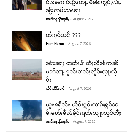
င်ႉၼႄၵၢင်ၸႂ်တေႃႇ မိၼ်းဢွင်ႇလၢႆႇ
ၼႂ်းလုမ်းသၽႃး
-
August 7, 2026
ၼၢင်းၽူၺ်းၼုမ်ႇ
တႆးၵူဝ်သင် ???
-
August 7, 2026
Hom Hurng
ၼၢႆးၼႃႈ တတ်းၶၢႆ တီႈလိၼ်ဢၼ်
ပၼ်တႃႇ ၵူၼ်းဝၢၼ်ႈၸိူဝ်းၺႃးလို
ပ်ႈ
-
August 7, 2026
ယိင်းသဵဝ်ႈၶၢဝ်
ယူႊၶရဵၼ်ႊ ယိုဝ်းႁူင်းၸၢၵ်ႈႁုင်ၼ
မ်ႉမၼ်းမဵၼ်မိူင်းရတ်ႉသျႃႊသွင်တီႈ
-
August 7, 2026
ၼၢင်းၽူၺ်းၼုမ်ႇ