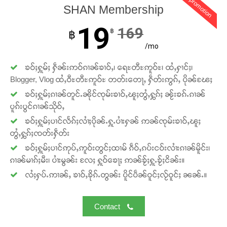
promotion
တႃႇႁႂ်ႈသဵင်ၵၢင်ၸႂ်ၵူၼ်းမိူင်း ၵူႈတီႈၵူႈလႅၼ်ပေႃးတေၸွ
SHAN Membership
တ်ႇ တူဝ်ႈလုမ်ႈၾႃႉၼၼ်ႉ ၶဝ်ႈႁူမ်ႈၵမ်ႉထႅမ် ၸုမ်းၶၢ
ဝ်ႇၽူႈတွႆႇႁွၵ်ႈ လႆႈယူႇၶႃႈဢေႃႈ။
19
169
฿
฿
/mo
Donate Now
ၶဝ်ႈႁူမ်ႈ ႁဵၼ်းဢဝ်ၵၢၼ်ၶၢဝ်ႇ၊ ရေႊတီႊဢူဝ်ႊ၊ ထႆႇႁၢင်ႈ၊
Blogger, Vlog ထႆႇဝီႊတီႊဢူဝ်ႊ တတ်းတေႃႇ ႁဵတ်းဢွၵ်ႇ ပိုၼ်ၽႄႈ
ၶဝ်ႈႁူမ်ႈၵၢၼ်တူင်ႉၼိုင်ၸုမ်းၶၢဝ်ႇၽူႈတွႆႇႁွၵ်ႈ ၼႂ်းၶၵ်ႉၵၢၼ်
ပူၵ်းပွင်ၵၢၼ်သိုဝ်ႇ
ၶဝ်ႈႁူမ်ႈပၢင်လႅၵ်ႈလၢႆႈပိုၼ်ႉႁူႉပၢႆးႁၼ် ဢၼ်ၸုမ်းၶၢဝ်ႇၽူႈ
တွႆႇႁွၵ်ႈၸတ်းႁဵတ်း
ၶဝ်ႈႁူမ်ႈပၢင်ဢုပ်ႇဢူဝ်းတွင်ႈထၢမ် ၵဵဝ်ႇၵပ်းငဝ်းလၢႆးၵၢၼ်မိူင်း၊
ၵၢၼ်မၢၵ်ႈမီး၊ ပၢႆးမွၼ်း လႄႈ ႁူဝ်ၶေႃႈ ဢၼ်ၶႂ်ႈႁူႉၶႂ်ႈငိၼ်း။
လႆႈႁပ်ႉဢၢၼ်ႇ ၶၢဝ်ႇၶိုၵ်ႉတွၼ်း ပိူင်ပဵၼ်ဝူင်ႈလႂ်ဝူင်ႈ ၼၼ်ႉ။
Contact