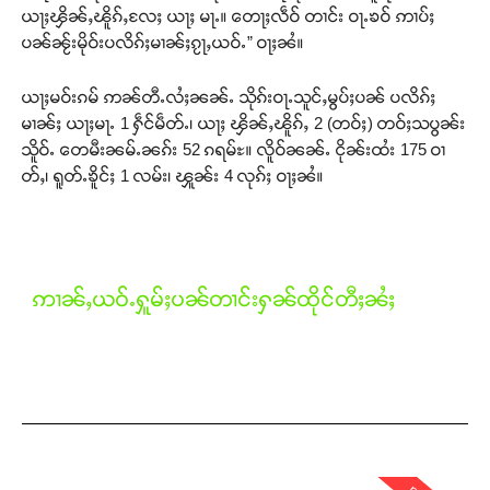
ယႃႈၾိၼ်ႇၽိူၵ်ႇလႄႈ ယႃႈ မႃႉ။ တေႃႈလဵဝ် တၢင်း ဝႃႉၶဝ် ဢၢပ်ႈ
ပၼ်ၼႂ်းမိုဝ်းပလိၵ်ႈမၢၼ်ႈၵႂႃႇယဝ်ႉ” ဝႃႈၼႆ။
ယႃႈမဝ်းၵမ် ဢၼ်တီႉလႆႈၼၼ်ႉ သိုၵ်းဝႃႉသူင်ႇမွပ်ႈပၼ် ပလိၵ်ႈ
မၢၼ်ႈ ယႃႈမႃႉ 1 ႁဵင်မဵတ်ႉ၊ ယႃႈ ၾိၼ်ႇၽိူၵ်ႇ 2 (တဝ်ႈ) တဝ်ႈသပွၼ်း
သိူဝ်ႉ တေမီးၼမ်ႉၼၵ်း 52 ၵရမ်ႊ။ လိူဝ်ၼၼ်ႉ ငိုၼ်းထႆး 175 ဝၢ
တ်ႇ၊ ရူတ်ႉၶိူင်ႈ 1 လမ်း၊ ၾူၼ်း 4 လုၵ်ႈ ဝႃႈၼႆ။
ဢၢၼ်ႇယဝ်ႉႁူမ်ႈပၼ်တၢင်းႁၼ်ထိုင်တီႈၼႆႈ
Support SHAN