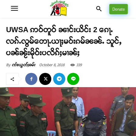
Donate
UWSA ဢဝ်တူဝ် ၼၢင်းယိင်း 2 ၵေႃႉ
လၵ်ႉလွမ်တေႃႉယႃႈမဝ်းၵမ်ၼၼ်ႉ သူင်ႇ
ပၼ်ၼႂ်းမိုဝ်းပလိၵ်ႈမၢၼ်ႈ
October 8, 2018
339
By
ၸၢႆးယွတ်ႈၶမ်း