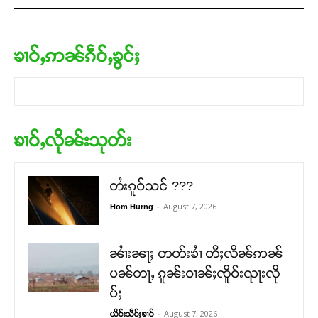
ၶၢဝ်ႇဢၼ်ၵဵဝ်ႇၶွင်ႈ
ၶၢဝ်ႇလိုၼ်းသုတ်း
တႆးၵူဝ်သင် ???
-
August 7, 2026
Hom Hurng
ၼၢႆးၼႃႈ တတ်းၶၢႆ တီႈလိၼ်ဢၼ်
ပၼ်တႃႇ ၵူၼ်းဝၢၼ်ႈၸိူဝ်းၺႃးလို
ပ်ႈ
-
August 7, 2026
ယိင်းသဵဝ်ႈၶၢဝ်