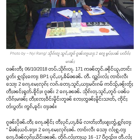
Photo by – Nyi Rang/ သိုၵ်းဝႃ့ သူင်ႇတူဝ် ၵူၼ်းၵႃ့ယႃႈ 2 ၵေႃ့ မွပ်ႈပၼ် ပလိၵ်ႈ
မၢၼ်ႈ
ဝၼ်းတီႈ 06/10/2018 တပ်ႉသိုၵ်းဝႃႉ 171 ဢၼ်တူင်ႉၼိုင်ယူႇတၢင်း
ပွတ်း ႁူၺ်ႈဢေႃႈ BP1 ပုင်ႇပႃႇၶႅမ်ၼၼ်ႉ တီႉ ၺွပ်းလႆႈ ၸၢဝ်းလီး
သေႃး 2 ၵေႃႉမႄႈလုၵ်ႈ လၵ်ႉတေႃႉသူင်ႇယႃႈမဝ်းၵမ် ဢဝ်သႂ်ႇၼႂ်းတႂ်ႈ
တီႈၼင်ႈရူတ်ႉၶိူင်ႈ။ ၵူၼ်း 2 ၵေႃႉၼၼ်ႉ သိုၵ်းဝႃႉသူင်ႇတူဝ် ပၼ်ပ
လိၵ်ႈမၢၼ်ႈ တီႈၸႄႈဝဵင်းမိူင်းတူၼ် ၸႄႈတွၼ်ႈမိူင်းသၢတ်ႇ ၸိုင်ႈ
တႆးပွတ်း ဢွၵ်ႇၶူင်း ဝႃႈၼႆ။
ၵူၼ်းပိုၼ်ႉတီႈ ၵေႃႉၼိုင်ႈ တီႈပုင်ႇပႃႇၶႅမ် လၢတ်ႈတီႈၽူႈတွႆႇႁွၵ်ႈဝႃႈ
“ မႅၼ်ႈယဝ်ႉၶႃႈ။ 2 ၵေႃႉမႄႈလုၵ်ႈၼႆႉ ၸၢဝ်းလီး သေႃး လႆႈႁူႉဝႃႈ
ၵေႃႉပဵၼ်လုၵ်ႈယိင်းၼၼ်ႉ တိုၵ်ႉလႆႈဢႃယု 16 -17 ပီၵူၺ်း။ တီႉလႆႈ