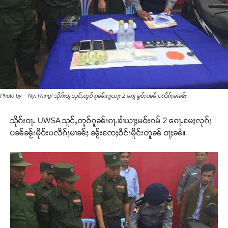
Photo by – Nyi Rang/ သိုၵ်းဝႃ့ သူင်ႇတူဝ် ၵူၼ်းၵႃ့ယႃႈ 2 ၵေႃ့ မွပ်ႈပၼ် ပလိၵ်ႈမၢၼ်ႈ
သိုၵ်းဝႃႉ UWSA သူင်ႇတူဝ်ၵူၼ်းၵႃႉၶၢႆယႃႈမဝ်းၵမ် 2 ၵေႃႉမႄႈလုၵ်ႈ
ပၼ်ၼႂ်းမိုဝ်းပလိၵ်ႈမၢၼ်ႈ ၼႂ်းၸႄႈဝဵင်းမိူင်းတူၼ် ဝႃႈၼႆ။