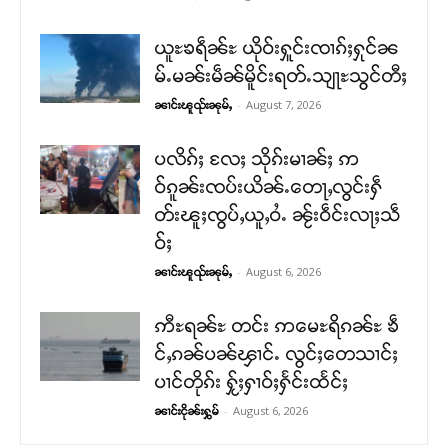
ယူႊၶရဵၼ်ႊ ယိုဝ်းႁူင်းၸၢၵ်ႈႁုင်ၼ
မ်ႉမၼ်းမဵၼ်မိူင်းရတ်ႉသျႃႊသွင်တီႈ
-
August 7, 2026
ၼၢင်းၽူၺ်းၼုမ်ႇ
ပလိၵ်ႈ လႄႈ သိုၵ်းမၢၼ်ႈ ဢ
ဝ်ၵူၼ်းၸပ်းယိၼ်ႉတေႃႇလွင်းႁဵ
တ်းၽူႈၸွပ်ႇယူႇဝႆႉ ၼႂ်းဝဵင်းလႃႈသဵ
ဝ်ႈ
-
August 6, 2026
ၼၢင်းၽူၺ်းၼုမ်ႇ
ဢီႊရၼ်ႊ တင်း ဢမေႊရိၵၼ်ႊ ၶဵ
င်ႇၵၼ်ပၼ်ၾၢင်ႉ လွင်ႈတေသၢင်ႈ
ပၢင်တိုၵ်း ႁႂ်ႈႁၢဝ်ႈႁႅင်းထႅင်ႈ
-
August 6, 2026
ၼၢင်းငိုၼ်းႁွမ်