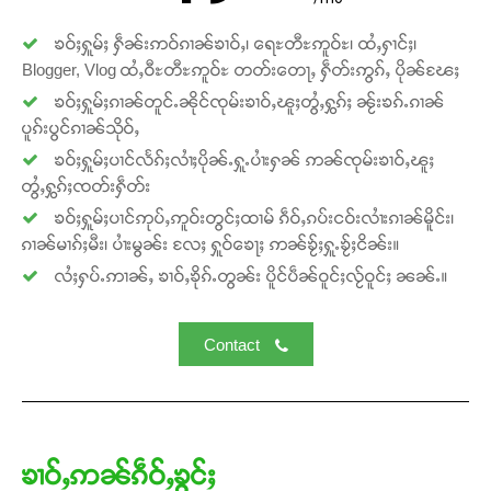
ၶဝ်ႈႁူမ်ႈ ႁဵၼ်းဢဝ်ၵၢၼ်ၶၢဝ်ႇ၊ ရေႊတီႊဢူဝ်ႊ၊ ထႆႇႁၢင်ႈ၊
Donate Now
Blogger, Vlog ထႆႇဝီႊတီႊဢူဝ်ႊ တတ်းတေႃႇ ႁဵတ်းဢွၵ်ႇ ပိုၼ်ၽႄႈ
ၶဝ်ႈႁူမ်ႈၵၢၼ်တူင်ႉၼိုင်ၸုမ်းၶၢဝ်ႇၽူႈတွႆႇႁွၵ်ႈ ၼႂ်းၶၵ်ႉၵၢၼ်
ပူၵ်းပွင်ၵၢၼ်သိုဝ်ႇ
ၶဝ်ႈႁူမ်ႈပၢင်လႅၵ်ႈလၢႆႈပိုၼ်ႉႁူႉပၢႆးႁၼ် ဢၼ်ၸုမ်းၶၢဝ်ႇၽူႈ
တွႆႇႁွၵ်ႈၸတ်းႁဵတ်း
ၶဝ်ႈႁူမ်ႈပၢင်ဢုပ်ႇဢူဝ်းတွင်ႈထၢမ် ၵဵဝ်ႇၵပ်းငဝ်းလၢႆးၵၢၼ်မိူင်း၊
ၵၢၼ်မၢၵ်ႈမီး၊ ပၢႆးမွၼ်း လႄႈ ႁူဝ်ၶေႃႈ ဢၼ်ၶႂ်ႈႁူႉၶႂ်ႈငိၼ်း။
လႆႈႁပ်ႉဢၢၼ်ႇ ၶၢဝ်ႇၶိုၵ်ႉတွၼ်း ပိူင်ပဵၼ်ဝူင်ႈလႂ်ဝူင်ႈ ၼၼ်ႉ။
Contact
ၶၢဝ်ႇဢၼ်ၵဵဝ်ႇၶွင်ႈ