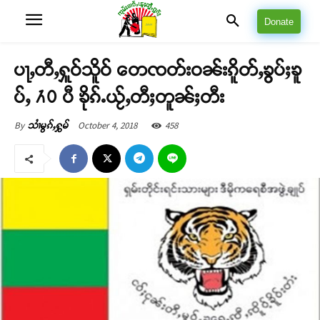
Donate
ပႃႇတီႇႁူဝ်သိူဝ် တေၸတ်းဝၼ်းၵိူတ်ႇၶွပ်ႈၶူ
ပ်ႇ ႓႐ ပီ ၶိုၵ်ႉယႂ်ႇတီႈတူၼ်ႈတီး
October 4, 2018
458
By
သၢႆမွၵ်ႇႁွမ်