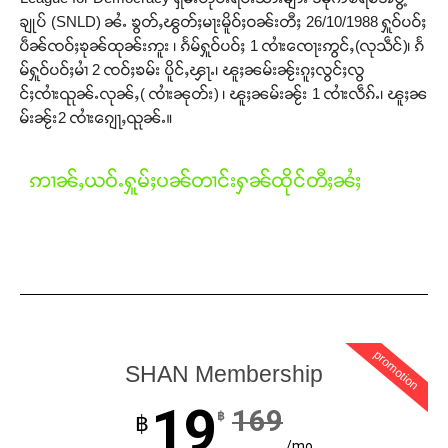
ချုပ် (SNLD) ၼႆႉ ၶွတ်ႇၽွတ်ႈမႃးမိူဝ်ႈဝၼ်းတီႈ 26/10/1988 ႁူဝ်ပဝ်ႈ
ပဵၼ်ၸဝ်ႈၶုၼ်ထုၼ်းဢူး ၊ ၵႅမ်ႁူဝ်ပဝ်ႈ 1 ၸၢႆးၸေႃးဢွင်ႇ(လုသဵင်)၊ ၵႅ
မ်ႁူဝ်ပဝ်ႈမၢႆ 2 ၸဝ်ႈၶမ်း ပိူင်ႇၾႃႉ၊ ၽူႈၼမ်းၼႂ်းၵူႈလွင်ႈလွ
င်ႈၸၢႆးၺုၼ်ႉလုၼ်ႇ( ၸၢႆးၼုတ်း) ၊ ၽူႈၼမ်းၼႂ်း 1 ၸၢႆးလဵၵ်ႉ၊ ၽူႈၼ
မ်းၼႂ်း2 ၸၢႆးၵျေႃႇၺုၼ်ႉ။
ဢၢၼ်ႇယဝ်ႉႁူမ်ႈပၼ်တၢင်းႁၼ်ထိုင်တီႈၼႆႈ
Support SHAN
promotion
SHAN Membership
တႃႇႁႂ်ႈသဵင်ၵၢင်ၸႂ်ၵူၼ်းမိူင်း ၵူႈတီႈၵူႈလႅၼ်ပေႃးတေၸွ
19
169
တ်ႇ တူဝ်ႈလုမ်ႈၾႃႉၼၼ်ႉ ၶဝ်ႈႁူမ်ႈၵမ်ႉထႅမ် ၸုမ်းၶၢ
฿
฿
ဝ်ႇၽူႈတွႆႇႁွၵ်ႈ လႆႈယူႇၶႃႈဢေႃႈ။
/mo