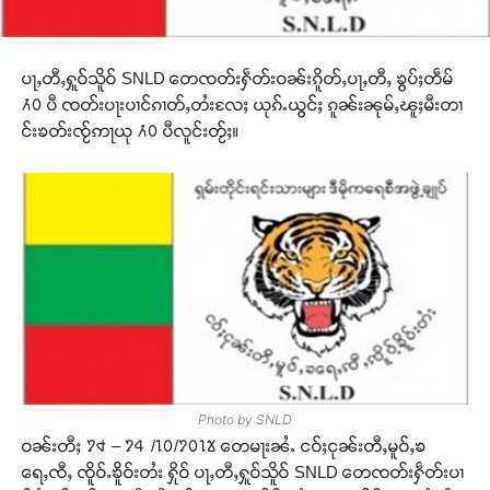
ပႃႇတီႇႁူဝ်သိူဝ် SNLD တေၸတ်းႁဵတ်းဝၼ်းၵိူတ်ႇပႃႇတီႇ ၶွပ်ႈတဵမ်
႓႐ ပီ ၸတ်းပႃးပၢင်ၵၢတ်ႇတႆးလႄႈ ယုၵ်ႉယွင်ႈ ၵူၼ်းၼုမ်ႇၽူႈမီးတၢ
င်းၶတ်းၸႂ်ဢႃယု ႓႐ ပီလူင်းတႂ်ႈ။
Photo by SNLD
ဝၼ်းတီႈ ႒႕ – ႒႖ /႑႐/႒႐႑႘ တေမႃးၼႆႉ ငဝ်ႈငုၼ်းတီႇမူဝ်ႇၶ
ရေႇၸီႇ ၸိူဝ်ႉၶိူဝ်းတႆး ႁိုဝ် ပႃႇတီႇႁူဝ်သိူဝ် SNLD တေၸတ်းႁဵတ်းပၢ