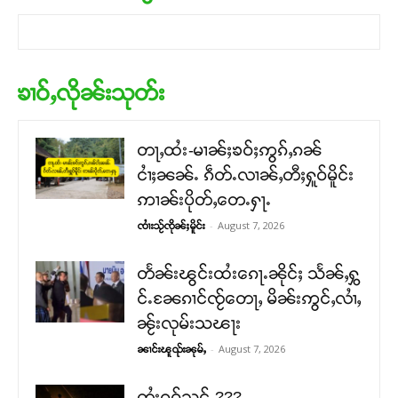
ၶၢဝ်ႇလိုၼ်းသုတ်း
တႃႇထႆး-မၢၼ်ႈၶဝ်ႈဢွၵ်ႇၵၼ်
ငၢႆႈၼၼ်ႉ ၵဵတ်ႉလၢၼ်ႇတီႈႁူဝ်မိူင်း
ဢၢၼ်းပိုတ်ႇတေႉႁႃႉ
-
August 7, 2026
ၸၢႆးသႂ်ၸိုၼ်ႈမိူင်း
တႅၼ်းၽွင်းထႆးၵေႃႉၼိုင်ႈ သႅၼ်ႇႁွ
င်ႉၼႄၵၢင်ၸႂ်တေႃႇ မိၼ်းဢွင်ႇလၢႆႇ
ၼႂ်းလုမ်းသၽႃး
-
August 7, 2026
ၼၢင်းၽူၺ်းၼုမ်ႇ
တႆးၵူဝ်သင် ???