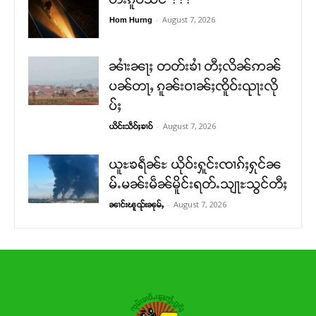
-
August 7, 2026
Hom Hurng
ၼၢႆးၼႃႈ တတ်းၶၢႆ တီႈလိၼ်ဢၼ်
ပၼ်တႃႇ ၵူၼ်းဝၢၼ်ႈၸိူဝ်းၺႃးလို
ပ်ႈ
-
August 7, 2026
ယိင်းသဵဝ်ႈၶၢဝ်
ယူႊၶရဵၼ်ႊ ယိုဝ်းႁူင်းၸၢၵ်ႈႁုင်ၼ
မ်ႉမၼ်းမဵၼ်မိူင်းရတ်ႉသျႃႊသွင်တီႈ
-
August 7, 2026
ၼၢင်းၽူၺ်းၼုမ်ႇ