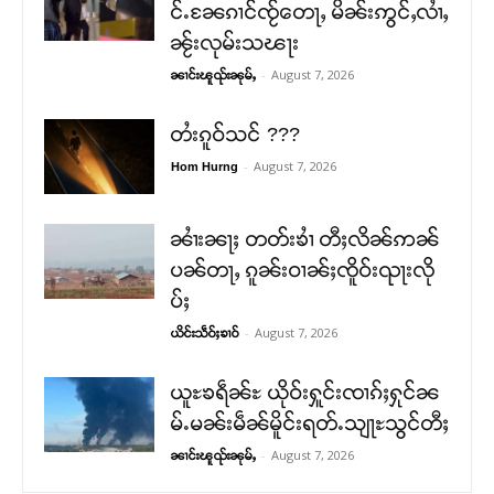
င်ႉၼႄၵၢင်ၸႂ်တေႃႇ မိၼ်းဢွင်ႇလၢႆႇ
ၼႂ်းလုမ်းသၽႃး
-
August 7, 2026
ၼၢင်းၽူၺ်းၼုမ်ႇ
တႆးၵူဝ်သင် ???
-
August 7, 2026
Hom Hurng
ၼၢႆးၼႃႈ တတ်းၶၢႆ တီႈလိၼ်ဢၼ်
ပၼ်တႃႇ ၵူၼ်းဝၢၼ်ႈၸိူဝ်းၺႃးလို
ပ်ႈ
-
August 7, 2026
ယိင်းသဵဝ်ႈၶၢဝ်
ယူႊၶရဵၼ်ႊ ယိုဝ်းႁူင်းၸၢၵ်ႈႁုင်ၼ
မ်ႉမၼ်းမဵၼ်မိူင်းရတ်ႉသျႃႊသွင်တီႈ
-
August 7, 2026
ၼၢင်းၽူၺ်းၼုမ်ႇ