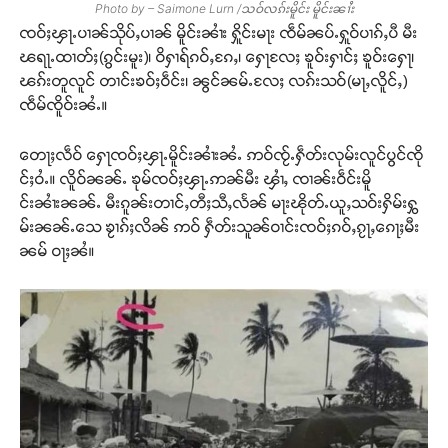
Photo by – Saimone Lurn /သဝ်လၵ်းမိူင်း မိူင်းၼၢႆး
ၸဝ်ႈၾႃႉပၢၼ်သိုပ်ႇပၢၼ် မိူင်းၼၢႆး ႁိူင်းမႃး ၸဵမ်ၼပ်ႉႁူဝ်ပၢၵ်ႇပီ မီး
ၽရႃႉထၢတ်ႈ(ၵွင်းမူး)၊ ဝိႁၢရ်ၵဝ်ႇၵႄႇ၊ ႁေႃလႄႈ ၶူဝ်းႁၢင်ႈ ၶူဝ်းႁေႃ၊
ၽၵ်းတူလူင် တၢင်းၶဝ်ႈဝဵင်း၊ ၼွင်ၼမ်ႉလႄႈ လၵ်းသဝ်(မႃႇလိူင်ႇ)
ၸဵမ်ၸိူဝ်းၼႆႉ။
တေႃႈလဵဝ် ႁေႃၸဝ်ႈၾႃႉမိူင်းၼၢႆးၼႆႉ ဢဝ်ၸႂ်ႉႁဵတ်းလုမ်းလူင်ပွင်ၸို
င်ႈဝႆႉ။ လိူဝ်ၼၼ်ႉ ၶုမ်ၸဝ်ႈၾႃႉဢၼ်မီး ၾၢႆႇ ၸၢၼ်းဝဵင်းမိူ
င်းၼၢႆးၼၼ်ႉ မီးၵူၼ်းတၢင်ႇတီႈသီႇလႅၼ် မႃးၽိုတ်ႉယူႇသဝ်းႁိမ်းႁွ
မ်းၼၼ်ႉသေ ၶႂၢၵ်ႈလိၼ် ဢဝ် ႁဵတ်းသူၼ်ဝၢင်းၸဝ်ႈၵဝ်ႇၵႂႃႇၵေႃႈမီး
ၼမ် ဝႃႈၼႆ။
Support SHAN