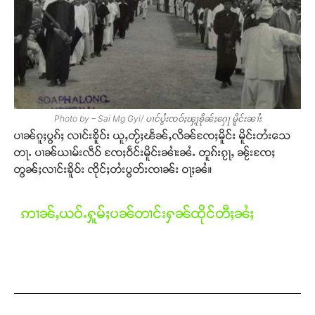
တႃႇႁႂ်ႈသဵင်ၵၢင်ၸႂ်ၵူၼ်းမိူင်း ၵူႈတီႈၵူႈလႅၼ်ပေႃးတေၸွ
တ်ႇ တူဝ်ႈလုမ်ႈၾႃႉၼၼ်ႉ ၶဝ်ႈႁူမ်ႈၵမ်ႉထႅမ် ၸုမ်းၶၢ
ဝ်ႇၽူႈတွႆႇႁွၵ်ႈ လႆႈယူႇၶႃႈဢေႃႈ။
Donate Now
Photo by – Sai Mg Gyi/ ပၢင်ပွႆးၸဝ်ႈၾႃ့ၶိုၼ်ႈႁေႃ မိူင်းၼၢႆး
ပၢၼ်ၵူႈပွၵ်ႈ လၢင်းၶိူဝ်း ယူႇတႂ်ႈၽႅၼ်ႇလိၼ်ၸႄႈမိူင်း မိူင်းတႆးသေ
တႃႉ ပၢၼ်ယၢမ်းလဵဝ် ၸႄႈဝဵင်းမိူင်းၼၢႆးၼႆႉ တူၵ်းၵႂႃႇ ၼႂ်းၸႄႈ
တွၼ်ႈလၢင်းၶိူဝ်း ၸိုင်ႈတႆးပွတ်းၸၢၼ်း ဝႃႈၼႆ။
ဢၢၼ်ႇယဝ်ႉႁူမ်ႈပၼ်တၢင်းႁၼ်ထိုင်တီႈၼႆႈ