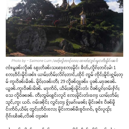
Photo by – Saimone Lurn /ဝတ့်လွႆၸၢင့်လႄႈ ထၢတ်ႈ(ၵွင်းမူး)တီႈမိူင်းၼၢႆး
ၸၢႆးမွၼ်းလိူၼ် ၽူႈတႅၼ်းသၽႃးၸႄႈမိူင်း ၶဵတ်ႇလိူၵ်ႈတင်ႈမၢႆ 1
ၸႄႈဝဵင်းမိူင်းၼၢႆး ယၢမ်ႈတႅမ်ႈလိၵ်ႈတၢင်ႇထိုင် ၸွမ် ၸိုင်ႈမိူင်းႁူမ်ႈတု
မ် ဢူးဝိၼ်းမိၼ်ႉ မိူဝ်ႈဝၼ်းတီႈ 29 လိူၼ်ၵျုၼ်ႊ ပူၼ်ႉမႃးၼၼ်ႉ
ယွၼ်ႉဢူးဝိၼ်းမိၼ်ႉ မႃးဢႅဝ်ႇ ယဵမ်ႈၼႂ်းမိူင်းတႆး ပဵၼ်ပွၵ်ႈၵမ်းႁႅၵ်ႈ
သေ လိူဝ်ၼၼ်ႉ တီႈၸွမ်ၽွင်းလူင် ၸႄႈမိူင်းတႆးၵေႃႈ ယၢမ်ႈတႅမ်ႈ
သူင်ႇၸူး ယဝ်ႉ ၵမ်းၼိုင်ႈ လွင်ႈဝႃႈ ႁႂ်ႈမၵ်းမၼ်ႈ မိူင်းၼၢႆး ပဵၼ်မိူ
င်းဢႅဝ်ႇယဵမ်ႈ တွင်ႈတဵဝ်းလႄႈ မိူင်းဢၼ်မီးၶူဝ်းၵဝ်ႇ ၶူဝ်းပူၺ်ႈ
ၵိုၵ်းၽႅၼ်ႇလိၼ် ဝႃႈၼႆ။