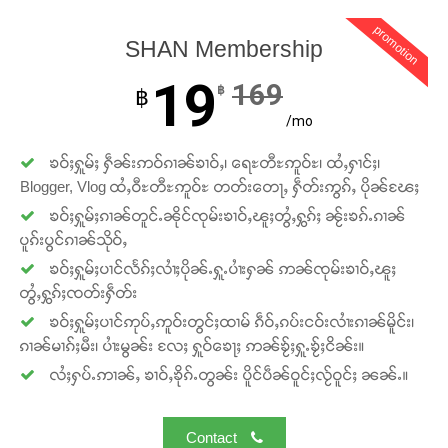
promotion
SHAN Membership
19
169
฿
฿
/mo
ၶဝ်ႈႁူမ်ႈ ႁဵၼ်းဢဝ်ၵၢၼ်ၶၢဝ်ႇ၊ ရေႊတီႊဢူဝ်ႊ၊ ထႆႇႁၢင်ႈ၊
Blogger, Vlog ထႆႇဝီႊတီႊဢူဝ်ႊ တတ်းတေႃႇ ႁဵတ်းဢွၵ်ႇ ပိုၼ်ၽႄႈ
ၶဝ်ႈႁူမ်ႈၵၢၼ်တူင်ႉၼိုင်ၸုမ်းၶၢဝ်ႇၽူႈတွႆႇႁွၵ်ႈ ၼႂ်းၶၵ်ႉၵၢၼ်
ပူၵ်းပွင်ၵၢၼ်သိုဝ်ႇ
ၶဝ်ႈႁူမ်ႈပၢင်လႅၵ်ႈလၢႆႈပိုၼ်ႉႁူႉပၢႆးႁၼ် ဢၼ်ၸုမ်းၶၢဝ်ႇၽူႈ
တွႆႇႁွၵ်ႈၸတ်းႁဵတ်း
ၶဝ်ႈႁူမ်ႈပၢင်ဢုပ်ႇဢူဝ်းတွင်ႈထၢမ် ၵဵဝ်ႇၵပ်းငဝ်းလၢႆးၵၢၼ်မိူင်း၊
ၵၢၼ်မၢၵ်ႈမီး၊ ပၢႆးမွၼ်း လႄႈ ႁူဝ်ၶေႃႈ ဢၼ်ၶႂ်ႈႁူႉၶႂ်ႈငိၼ်း။
လႆႈႁပ်ႉဢၢၼ်ႇ ၶၢဝ်ႇၶိုၵ်ႉတွၼ်း ပိူင်ပဵၼ်ဝူင်ႈလႂ်ဝူင်ႈ ၼၼ်ႉ။
Contact