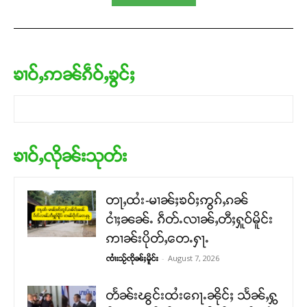
ၶၢဝ်ႇဢၼ်ၵဵဝ်ႇၶွင်ႈ
ၶၢဝ်ႇလိုၼ်းသုတ်း
တႃႇထႆး-မၢၼ်ႈၶဝ်ႈဢွၵ်ႇၵၼ်
ငၢႆႈၼၼ်ႉ ၵဵတ်ႉလၢၼ်ႇတီႈႁူဝ်မိူင်း
ဢၢၼ်းပိုတ်ႇတေႉႁႃႉ
-
August 7, 2026
ၸၢႆးသႂ်ၸိုၼ်ႈမိူင်း
တႅၼ်းၽွင်းထႆးၵေႃႉၼိုင်ႈ သႅၼ်ႇႁွ