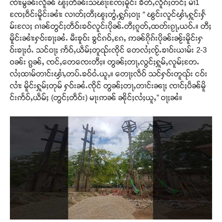
ၸၢႆးမွၼ်းလိူၼ် ၽူႈတႅၼ်းသၽႃးၸႄႈမိူင်း ၶဵတ်ႇလိူၵ်ႈတင်ႈ မၢႆ1
ၸႄႈဝဵင်းမိူင်းၼၢႆး လၢတ်ႈတီႈၽူႈတွႆႇႁွၵ်ႈဝႃႈ “ ၽွင်းလူင်ၾၢႆႇႁူင်းႁႅ
မ်းလႄႈ ၵၢၼ်တွင်ႈတဵဝ်းၶဝ်လူင်းပိုၼ်ႉတီႈၵူတ်ႇထတ်းၵႂႃႇယဝ်ႉ။ တီႈ
မိူင်းၼၢႆးႁဝ်းၶႃႈၼႆႉ မီးၶူဝ်း ၶွင်ၵဝ်ႇၵႄႇ ဢၼ်ၵိုၵ်းပိုၼ်းၼႂ်းမိူင်းႁ
ဝ်းၶႃႈဝႆႉ သင်ဝႃႈ ဢႅဝ်ႇယဵမ်ႈတူၺ်းၸိုင် တေလႆႈၸႂ်ႉၶၢဝ်းယၢမ်း 2-3
ဝၼ်း ၵွၼ်ႇ ၸင်ႇတေၸေးတီႈ။ တွၼ်ႈတႃႇလွင်ႈႁူမ်ႇလူမ်ႈတႄႉ
လႆႈထၢမ်တၢင်းၾၢႆႇတပ်ႉၶဝ်ဝႆႉယူႇ။ တေႃႈလဵဝ် သင်ႁဝ်းတူၺ်း ငဝ်း
လၢႆး မိူင်းႁူမ်ႈတုမ် ႁဝ်းၼႆႉၸိုင် တွၼ်ႈတႃႇတၢင်းၼႃႈ ၸၢင်ႈပဵၼ်မိူ
င်းဢႅဝ်ႇယဵမ်ႈ (တွင်ႈတဵဝ်း) မႃးဢၼ် ၼိုင်ႈလႆႈယူႇ” ဝႃႈၼႆ။