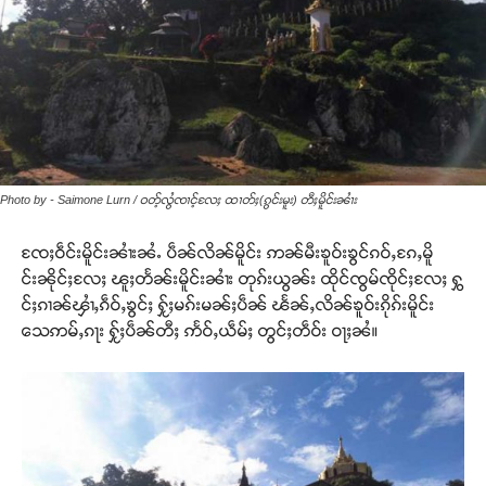
Photo by - Saimone Lurn / ဝတ့်လွႆၸၢင့်လႄႈ ထၢတ်ႈ(ၵွင်းမူး) တီႈမိူင်းၼၢႆး
ၸႄႈဝဵင်းမိူင်းၼၢႆးၼႆႉ ပဵၼ်လိၼ်မိူင်း ဢၼ်မီးၶူဝ်းၶွင်ၵဝ်ႇၵႄႇမိူ
င်းၼိုင်ႈလႄႈ ၽူႈတႅၼ်းမိူင်းၼၢႆး တုၵ်းယွၼ်း ထိုင်ၸွမ်ၸိုင်ႈလႄႈ ႁွ
င်ႈၵၢၼ်ၾၢႆႇၵဵဝ်ႇၶွင်ႈ ႁႂ်ႈမၵ်းမၼ်ႈပဵၼ် ၽႅၼ်ႇလိၼ်ၶူဝ်းၵိုၵ်းမိူင်း
သေဢမ်ႇၵႃး ႁႂ်ႈပဵၼ်တီႈ ဢႅဝ်ႇယဵမ်ႈ တွင်ႈတဵဝ်း ဝႃႈၼႆ။