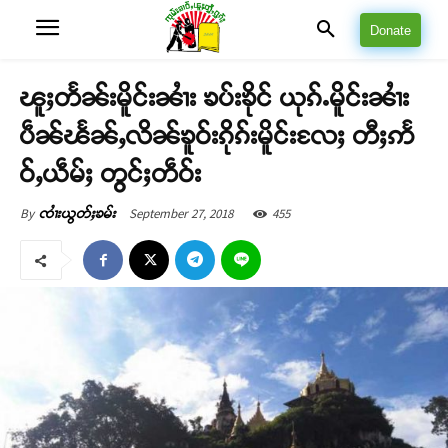
Donate
ၽူႈတႅၼ်းမိူင်းၼၢႆး ၶပ်းၶိုင် ယုၵ်ႉမိူင်းၼၢႆး
ပဵၼ်ၽႅၼ်ႇလိၼ်ၶူဝ်းၵိုၵ်းမိူင်းလႄႈ တီႈဢႅ
ဝ်ႇယဵမ်ႈ တွင်ႈတဵဝ်း
September 27, 2018
455
By
ၸၢႆးယွတ်ႈၶမ်း