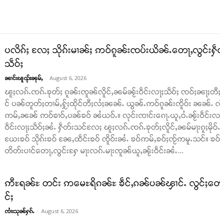
ပလိၵ်ႈ လႄႈ သိုၵ်းမၢၼ်ႈ ဢဝ်ၵူၼ်းၸပ်းယိၼ်ႉတေႃႇလွင်းႁဵတ်
သဵဝ်ႈ
-
August 6, 2026
ၼၢင်းၽူၺ်းၼုမ်ႇ
ၽူႈလၵ်ႉၸၵ်ႉၶုတ်ႈ ၵူၼ်းၸူၼ်လိူင်ႇၼမ်ၼႂ်းဝဵင်းလႃႈသဵဝ်ႈ ၸဝ်ႈၼႃႈတီႈ
င် ပၼ်တူတ်ႈတၢမ်ႇႁႂ်ႈထိုင်တီႈလႆႈၼၼ်ႉ ယွၼ်ႉဢဝ်ၵူၼ်းၸိူဝ်း ၼၼ်ႉ လဵင
ဢမ်ႇၼၼ် ဢဝ်ၶၢဝ်ႇပၼ်ၶဝ် ၼႆယဝ်ႉ။ လုင်းၸၢင်းၵေႃႉယူႇဝႆႉၼႂ်းဝဵင်းလႃႈသ
ဝဵင်းလႃႈသဵဝ်ႈၼႆႉ ႁဵတ်းသင်လႄႈ ၽူႈလၵ်ႉၸၵ်ႉၶုတ်ႈလိူင်ႇၼမ်မႃးၵူႈမို
ယႄးၶဝ် သိုၵ်းၶဝ် ၼႄႇထဵင်းၶဝ် ၸိူဝ်းၼႆႉ ၶဝ်ဢမ်ႇၶဝ်ႈၸႂ်ဢမူႉသင်။ ၶဝ်ၶ
တိတ်းပၢင်တေႃႇလွင်းႁႄ မႃးလၵ်ႉမႃးၸူၼ်ယူႇၼႂ်းဝဵင်းၼႆႉ...
ဢီႊရၼ်ႊ တင်း ဢမေႊရိၵၼ်ႊ ၶဵင်ႇၵၼ်ပၼ်ၾၢင်ႉ လွင်ႈတေသၢင်
င်ႈ
-
August 6, 2026
ၸၢႆးသုၼ်ႁၵ်ႉ