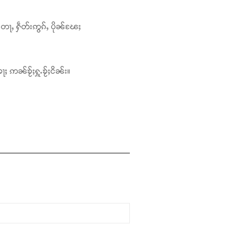
တေႃႇ ႁဵတ်းဢွၵ်ႇ ပိုၼ်ၽႄႈ
ႃႈ ဢၼ်ၶႂ်ႈႁူႉၶႂ်ႈငိၼ်း။