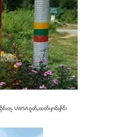
သိုၵ်းဝႃႉ UWSA ၵူတ်ႇထတ်းႁၢဝ်ႈႁႅင်း