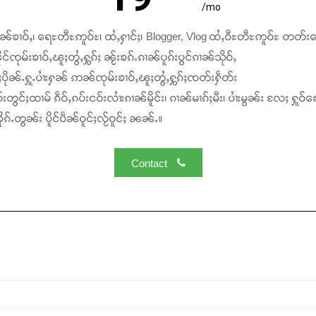
/mo
ၢၼ်ၶၢဝ်ႇ၊ ရေႊတီႊဢူဝ်ႊ၊ ထႆႇႁၢင်ႈ၊ Blogger, Vlog ထႆႇဝီႊတီႊဢူဝ်ႊ တတ်း
င်ၸုမ်းၶၢဝ်ႇၽူႈတွႆႇႁွၵ်ႈ ၼႂ်းၶၵ်ႉၵၢၼ်ပူၵ်းပွင်ၵၢၼ်သိုဝ်ႇ
ႆႈပိုၼ်ႉႁူႉပၢႆးႁၼ် ဢၼ်ၸုမ်းၶၢဝ်ႇၽူႈတွႆႇႁွၵ်ႈၸတ်းႁဵတ်း
်းတွင်ႈထၢမ် ၵဵဝ်ႇၵပ်းငဝ်းလၢႆးၵၢၼ်မိူင်း၊ ၵၢၼ်မၢၵ်ႈမီး၊ ပၢႆးမွၼ်း လႄႈ ႁူဝ်ၶေ
ၵ်ႉတွၼ်း ပိူင်ပဵၼ်ဝူင်ႈလႂ်ဝူင်ႈ ၼၼ်ႉ။
Contact