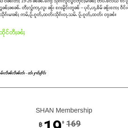
်ႊသ် ဝၼ်းတီႈ 19-26 ၼၼ်ႉၵေႃႈ သိုၵ်းလူင်ပွင်ၸိုင်ႈမၢၼ်ႈ တပ်ႉၶလယ 65 ပႂ်ႉ
ႈၼၼ်ႉ တီႈလွႆဢႃႇလူး ၼႂ်း ၵႄႈမိူင်းတူၼ် – ပုင်ႇပႃႇၶႅမ် ၼႂ်းၸႄႈ ဝဵင်းမ
 သိုၵ်းမၢၼ်ႈ ဢမ်ႇပႂ်ႉၵူတ်ႇထတ်းသိုၵ်းဝႃႉသမ်ႉ ပႂ်ႉၵူတ်ႇထတ်း ဝႃႈၼႆ။
ိုင်တီႈၼႆႈ
မ်းလႅၼ်လိၼ်တႆး - ထႆး ႁၢဝ်ႈႁႅင်း
SHAN Membership
19
169
฿
฿