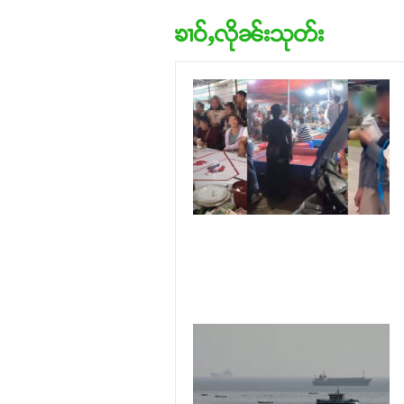
ၶၢဝ်ႇလိုၼ်းသုတ်း