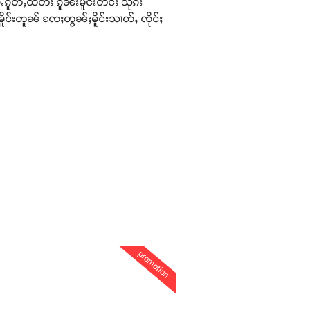
ၵူတ်ႇထတ်း ၵူၼ်းမိူင်းတင်း သိုၵ်း
ိူင်းတူၼ် ၸႄႈတွၼ်ႈမိူင်းသၢတ်ႇ ၸိုင်ႈ
promotion