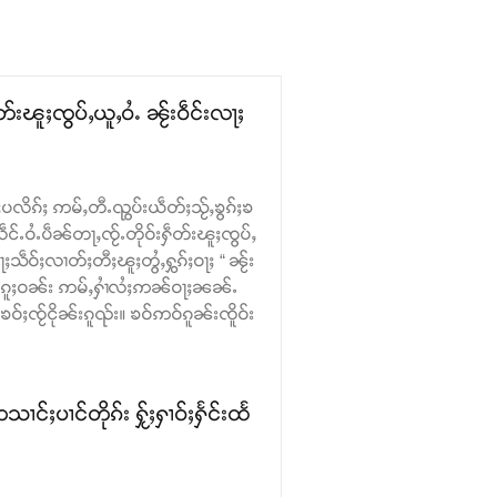
းၽူႈၸွပ်ႇယူႇဝႆႉ ၼႂ်းဝဵင်းလႃႈ
ပလိၵ်ႈ ဢမ်ႇတီႉၺွပ်းယဵတ်ႈသႂ်ႇၶွၵ်ႈၶ
်ႉဝႆႉပဵၼ်တႃႇၸႂ်ႉတိုဝ်းႁဵတ်းၽူႈၸွပ်ႇ
ဵဝ်ႈလၢတ်ႈတီႈၽူႈတွႆႇႁွၵ်ႈဝႃႈ “ ၼႂ်း
ဝ်ႉၵူႈဝၼ်း ဢမ်ႇႁၢႆလႆႈဢၼ်ဝႃႈၼၼ်ႉ
ဝ်ႈၸႂ်ငိုၼ်းၵူၺ်း။ ၶဝ်ဢဝ်ၵူၼ်းၸိူဝ်း
ႈပၢင်တိုၵ်း ႁႂ်ႈႁၢဝ်ႈႁႅင်းထႅ