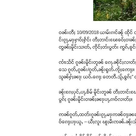
ဝၼ်းတီႈ 10/09/2018 ယၢမ်းၵၢင်ၼႂ် ထို
င်းၵႂႃႇမႃးႁၢဝ်ႈႁႅင်း တီႈတၢင်းၽႄၶဝ်ႈဝၢၼ်
တွၼ်ႈမိူင်းသၢတ်ႇ ၸိုင်ႈတႆးပွတ်း ဢွၵ်ႇၶူင
ၸၢႆးသႅင် ၵူၼ်းမိူင်းတူၼ် ၵေႃႉၼိုင်ႈလၢတ်ႈ 
သေ ၵူတ်ႇၵူၼ်း/ၵူတ်ႇၼႂ်းရူတ်ႉၸႂ်ႈဢေႃႈ။ 
သူၼ်ႁႆႈၼႃး ယဝ်ႉၵေႃႈ တေတီႉသႂ်ႇၶွၵ်ႈ” 
ၼႂ်းၵႄႈပုင်ႇပႃႇၶႅမ် မိူင်းတူၼ် တီႈတၢ
ပွၵ်ႈ ၵူၼ်းမိူင်းဝၢၼ်ႈၼႃးပႃႇၵၢဝ်လၢတ်ႈ။
ဢၼ်ၵူတ်ႇထတ်းၵူၼ်းၵႂႃႇမႃးဢၼ်ဝႃႈၼၼ်ႉတႄႉ 
ဝ်ၵေႃႈပႃးယူႇ – ယီႈလူး ၽူႈမီးၸၼ်ႉၼႂ်း