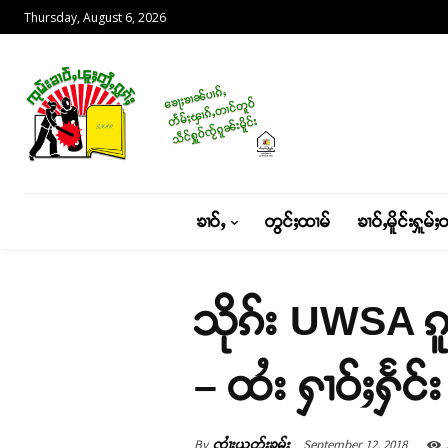
Thursday, August 6, 2026
ၶၢဝ်ႇ
တွင်ႈထၢမ်
ၶၢဝ်ႇမိူင်းႁူမ်ႈ
သိုၵ်း UWSA ၵ
– ထႆး ႁၢဝ်ႈႁႅင်း
By
September 12, 2018
ၸၢႆးယွတ်ႈၶမ်း