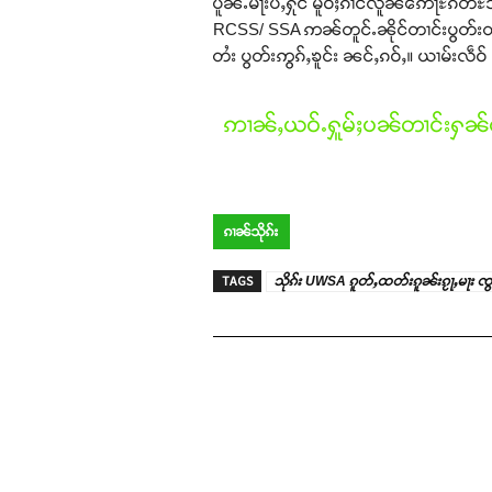
ပူၼ်ႉမႃးပႆႇႁိုင် မိူဝ်ႈၵၢင်လိူၼ်ဢေႃႊၵတ
RCSS/ SSA ဢၼ်တူင်ႉၼိုင်တၢင်းပွတ်းတွၼ်
တႆး ပွတ်းဢွၵ်ႇၶူင်း ၼင်ႇၵဝ်ႇ။ ယၢမ်းလဵဝ်
ဢၢၼ်ႇယဝ်ႉႁူမ်ႈပၼ်တၢင်းႁၼ်ထ
ၵၢၼ်သိုၵ်း
TAGS
သိုၵ်း UWSA ၵူတ်ႇထတ်းၵူၼ်းၵႂႃႇမႃး ၸွ