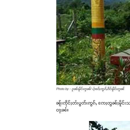
Photo by - ၵူၼ်းမိူင်းတူၼ်/ ပၢႆ့ၶဝ်ႈဢွၵ်ႇဝဵင်းမိူင်းတူၼ်
ၼႂ်းၸိုင်ႈတႆးပွတ်းဢွၵ်ႇ ၸႄႈတွၼ်ႈမိူင်း
ဝႃႈၼႆ။