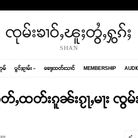
ၸုမ်းၶၢဝ်ႇၽူႈတွႆႇႁွၵ်ႈ
SHAN
တုမ်
ပွင်ႈၵႂၢမ်း
ၶေႃႈထတ်းသၢင်
MEMBERSHIP
AUDI
ူတ်ႇထတ်းၵူၼ်းၵႂႃႇမႃး ၸွ
309