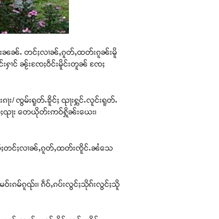
ၼ်းၼၼ်ႉ တင်ႈလၢၼ်ႇၵူတ်ႇထတ်းၵူၼ်းမိူ
င်းႁၢင် ၼႂ်းၸႄႈဝဵင်းမိူင်းတူၼ် ၸႄႈ
ၵႃး/ ၸွမ်းရူတ်ႉၶိူင်ႈ ၺႃးႁွင်ႉလူင်းရူတ်ႉ
ၸႅတ်ႈၺႃး တေယိုတ်းဢဝ်ႁိူၼ်းယေး၊
ယၢမ်ႈတင်ႈလၢၼ်ႇၵူတ်ႇထတ်းၸိူင်ႉၼႆသေ
မ်ၵူၺ်း၊ ၵဵဝ်ႇၵပ်းလွင်ႈသိုၵ်းလွင်ႈသိူ