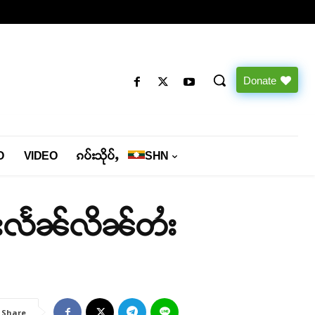
Donate
O
VIDEO
ၵပ်းသိုပ်ႇ
SHN
မ်းလႅၼ်လိၼ်တႆး
Share