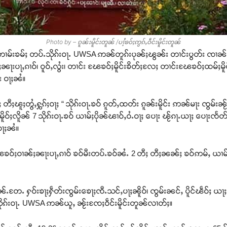
Photo by – ၵူၼ်းမိူင်းတူၼ် /ပၢႆ့ၶဝ်ႈဢွၵ်ႇဝဵင်းမိူင်းတူၼ်
င် တၢမ်းၶမ်ႈ တပ်ႉသိုၵ်းဝႃႉ UWSA ဢၼ်တူၵ်းပုၼ်ႈၽွၼ်း တၢင်းပွတ်း ၸၢ
ႈၼႃးပႃႇၵၢဝ်၊ ဝူဝ်ႇလွႆး၊ တၢင်း ၽႄၶဝ်ႈမိူင်းၶိတ်ႈလႄႈ တၢင်းၽႄၶဝ်ႈထမ်ႈမိူ
်း ဝႃႈၼႆ။
တီႈၽူႈတွႆႇႁွၵ်ႈဝႃႈ “ သိုၵ်းဝႃႉၶဝ် ၵူတ်ႇထတ်း ၵူၼ်းမိူင်း ဢၼ်မႃး ၸွမ်းၼႂ်း
မိူဝ်ႈလိူၼ် 7 သိုၵ်းဝႃႉၶဝ် ယၢမ်ႈပိုၼ်ၽၢဝ်ႇဝႆႉဝႃႈ ပေႃး ၽႂ်ၵႃႉယႃႈ ပေႃး
ဝႃႈၼႆ။
င်းၽႄၶဝ်ႈဝၢၼ်ႈၼႃးပႃႇၵၢဝ် ၶဝ်မီးတပ်ႉၶဝ်ၼႆႉ 2 တီႈ တီႈၼၼ်ႈ ၶဝ်ဢမ်ႇ 
ႁဝ်းၶႃႈႁဵတ်းၸွမ်းၶေႃႈၸီႉသင်ႇပႃႈၼိူဝ်၊ ၸွမ်းၼင်ႇ ပိူင်ၽဵဝ်ႈ ယႃႈမဝ်းၵ
သိုၵ်းဝႃႉ UWSA ဢၼ်ယူႇ ၼႂ်းၸႄႈဝဵင်းမိူင်းတူၼ်လၢတ်ႈ။