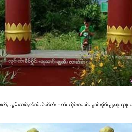
သၢတ်ႇ ၸွမ်းသၢပ်ႇလႅၼ်လိၼ်တႆး – ထႆး ၸိူဝ်းၼၼ်ႉ ၵူၼ်းမိူင်းၵႂႃႇမႃး ၺႃး 